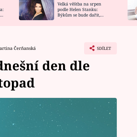
Velká věštba na srpen
NOVINKY
ZAHRADA
a:
podle Helen Stanku:
y
Býkům se bude dařit,
VIDEORECEPTY
DESIGN
Vodnáře čeká jízda
artina Čerňanská
SDÍLET
nešní den dle
stopad