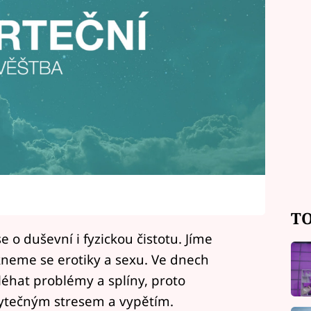
TO
o duševní i fyzickou čistotu. Jíme
kneme se erotiky a sexu. Ve dnech
hat problémy a splíny, proto
bytečným stresem a vypětím.