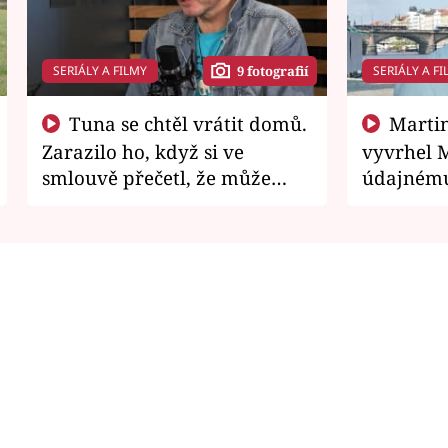
SERIÁLY A FILMY
SERIÁLY A FI
9 fotografií
Tuna se chtěl vrátit domů.
Martin Písařík jako
Zarazilo ho, když si ve
vyvrhel 
smlouvě přečetl, že může
údajnému
zemřít
je v nemil