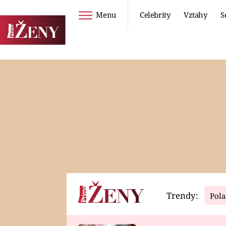
Menu
Celebrity
Vztahy
S
Seriály
Životní styl
ZOO
DIETY A HUBNUTÍ
PROSTŘENO!
CESTOVÁNÍ A
DOVOLENÁ
DUCH
ZDRAVÍ
Trendy:
Pola
Horoskopy
Video
ASTROČLÁNKY
SERIÁLY