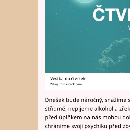
Věštba na čtvrtek
Zdroj: thinkstock.com
Dnešek bude náročný, snažíme se 
střídmě, nepijeme alkohol a zře
před úplňkem na nás mohou dolé
chráníme svoji psychiku před z