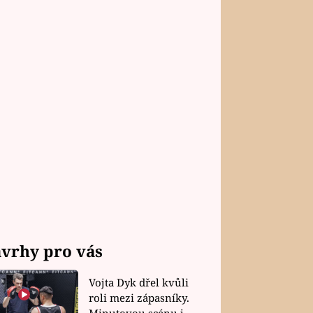
vrhy pro vás
Vojta Dyk dřel kvůli
roli mezi zápasníky.
Minutovou scénu jel