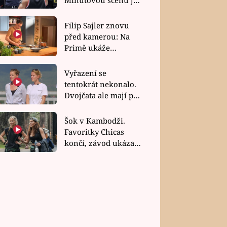
bez dubla
Filip Sajler znovu
před kamerou: Na
Primě ukáže
poctivou kuchyni i
rychlé recepty
Vyřazení se
tentokrát nekonalo.
Dvojčata ale mají po
uzavření třetí etapy
závodu nůž na krku
Šok v Kambodži.
Favoritky Chicas
končí, závod ukázal
svou nejtvrdší tvář