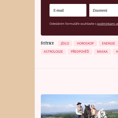
Odesláním formuláře souhlasíte s
podmínkami zp
ŠTÍTKY
JÍDLO
HOROSKOP
ENERGIE
ASTROLOGIE
PŘEDPOVĚĎ
MASKA
H