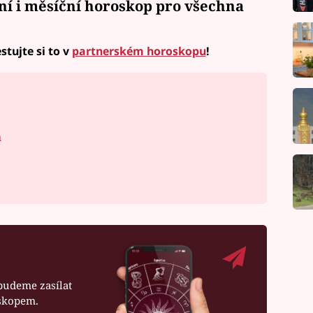
ní i měsíční horoskop
pro všechna
stujte si to v
partnerském horoskopu
!
á
budeme zasílat
oskopem.