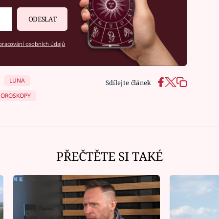
ODESLAT
racování osobních údajů
LUNA
Sdílejte článek
OROSKOPY
PŘEČTĚTE SI TAKÉ