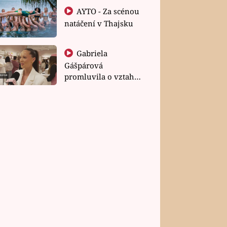
AYTO - Za scénou
natáčení v Thajsku
Gabriela
Gášpárová
promluvila o vztahu
a zakládání rodiny