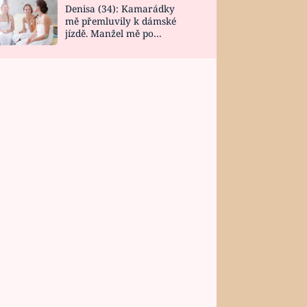
Denisa (34): Kamarádky
mě přemluvily k dámské
jízdě. Manžel mě po
návratu zaskočil