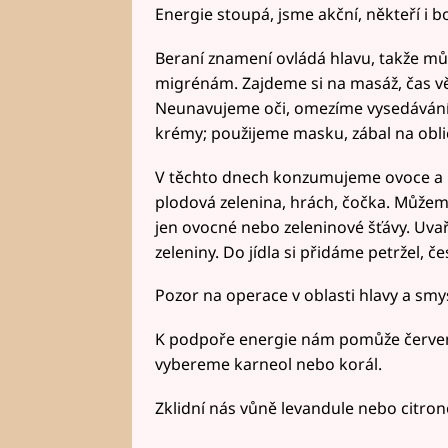
Energie stoupá, jsme akční, někteří i bo
Beraní znamení ovládá hlavu, takže mů
migrénám. Zajdeme si na masáž, čas v
Neunavujeme oči, omezíme vysedávání 
krémy; použijeme masku, zábal na obliče
V těchto dnech konzumujeme ovoce a b
plodová zelenina, hrách, čočka. Můžeme
jen ovocné nebo zeleninové šťávy. Uvař
zeleniny. Do jídla si přidáme petržel, če
Pozor na operace v oblasti hlavy a sm
K podpoře energie nám pomůže červe
vybereme karneol nebo korál.
Zklidní nás vůně levandule nebo citron