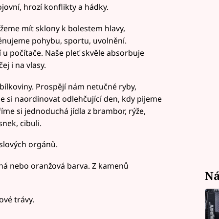
jovní, hrozí konflikty a hádky.
žeme mít sklony k bolestem hlavy,
ěnujeme pohybu, sportu, uvolnění.
u počítače. Naše pleť skvěle absorbuje
j i na vlasy.
ílkoviny. Prospějí nám netučné ryby,
 si naordinovat odlehčující den, kdy pijeme
íme si jednoduchá jídla z brambor, rýže,
snek, cibuli.
yslových orgánů.
ná nebo oranžová barva. Z kamenů
Ná
ové trávy.