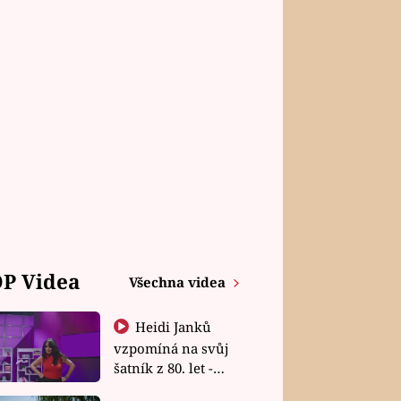
P Videa
Všechna videa
Heidi Janků
vzpomíná na svůj
šatník z 80. let -
Shopaholičky