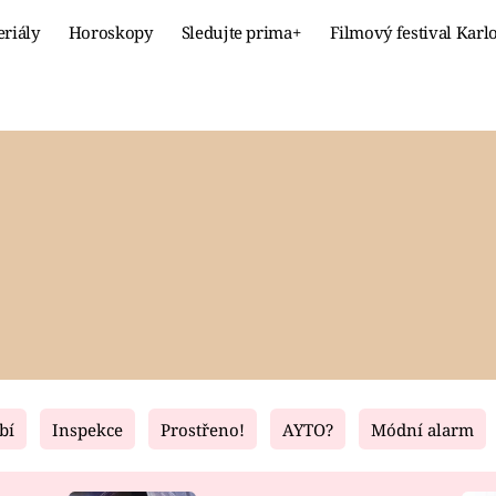
eriály
Horoskopy
Sledujte prima+
Filmový festival Karl
Celebrity
Recept
MÓDA A KRÁSA
HLAVNÍ JÍ
VZTAHY A SEX
SLADKÉ
PRIMA MAMINKA
ZDRAVÉ
bí
Inspekce
Prostřeno!
AYTO?
Módní alarm
Fresh
Living
RECEPTY
BYDLENÍ