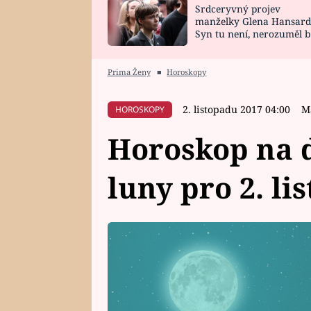
Srdceryvný projev
SNÁŘ
CELEBRITY
manželky Glena Hansard
Syn tu není, nerozuměl b
HOROSKOP NA
VAŘENÍ
tomu, vysvětlila
ROK 2023
Prima Ženy
■
Horoskopy
2. listopadu 2017 04:00
M
HOROSKOPY
Horoskop na d
luny pro 2. li