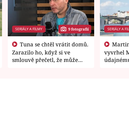
SERIÁLY A FILMY
SERIÁLY A FI
9 fotografií
Tuna se chtěl vrátit domů.
Martin Písařík jako
Zarazilo ho, když si ve
vyvrhel 
smlouvě přečetl, že může
údajnému
zemřít
je v nemil