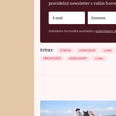
pravidelný newsletter s vaším hor
Odesláním formuláře souhlasíte s
podmínkami zp
ŠTÍTKY
STRAVA
HOROSKOP
LUNA
PŘEDPOVĚĎ
HOROSKOPY
LUNA