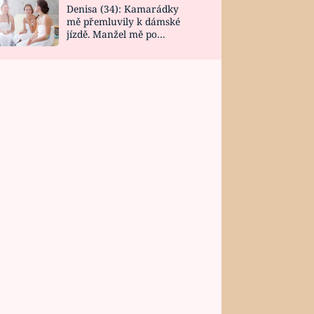
Denisa (34): Kamarádky
mě přemluvily k dámské
jízdě. Manžel mě po
návratu zaskočil