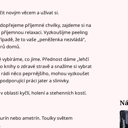
čit novým věcem a užívat si.
 dopřejeme příjemné chvilky, zajdeme si na
 příjemnou relaxaci. Vyzkoušíjme peeling
případě, že to vaše „peněženka nezvládá“,
erů domů.
vě vybíráme, co jíme. Přednost dáme „lehčí
 knihy o zdravé stravě a snažíme si vybrat
jí rádi něco peprnějšího, mohou vyzkoušet
odporující práci jater a slinivky.
 oblasti kyčlí, holení a stehenních kostí.
Ná
urín nebo ametrín. Toulky světem
.