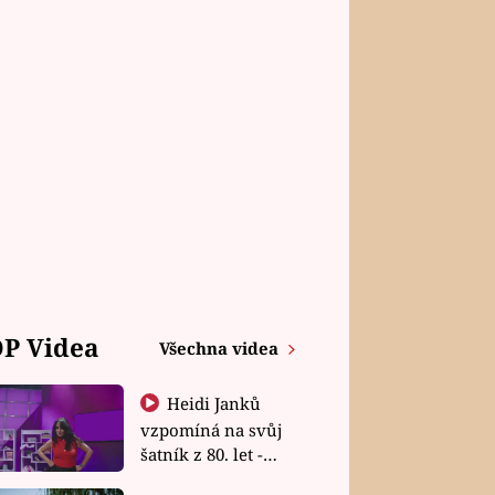
P Videa
Všechna videa
Heidi Janků
vzpomíná na svůj
šatník z 80. let -
Shopaholičky