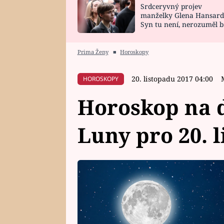
Srdceryvný projev
SNÁŘ
CELEBRITY
manželky Glena Hansard
Syn tu není, nerozuměl b
HOROSKOP NA
VAŘENÍ
tomu, vysvětlila
ROK 2023
Prima Ženy
■
Horoskopy
20. listopadu 2017 04:00
HOROSKOPY
Horoskop na d
Luny pro 20. 