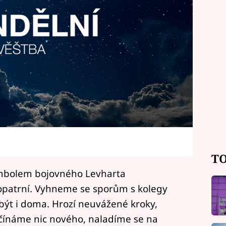
TO
ymbolem bojovného Levharta
 opatrní. Vyhneme se sporům s kolegy
ýt i doma. Hrozí neuvážené kroky,
ačínáme nic nového, naladíme se na