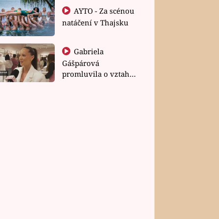
AYTO - Za scénou
natáčení v Thajsku
Gabriela
Gášpárová
promluvila o vztahu
a zakládání rodiny