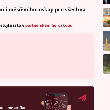
ní i měsíční horoskop
pro všechna
stujte si to v
partnerském horoskopu
!
á
budeme zasílat