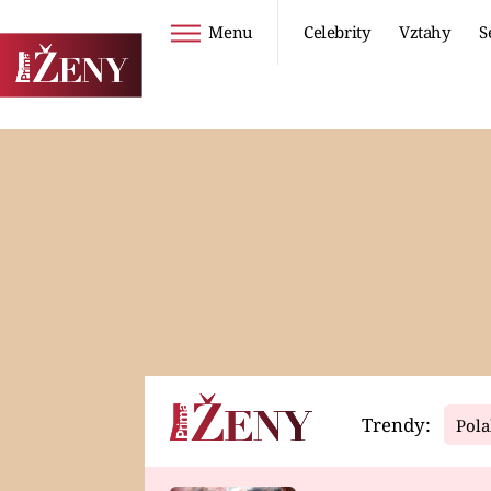
Menu
Celebrity
Vztahy
S
Seriály
Životní styl
ZOO
DIETY A HUBNUTÍ
PROSTŘENO!
CESTOVÁNÍ A
DOVOLENÁ
DUCH
ZDRAVÍ
Trendy:
Pola
Horoskopy
Video
ASTROČLÁNKY
SERIÁLY