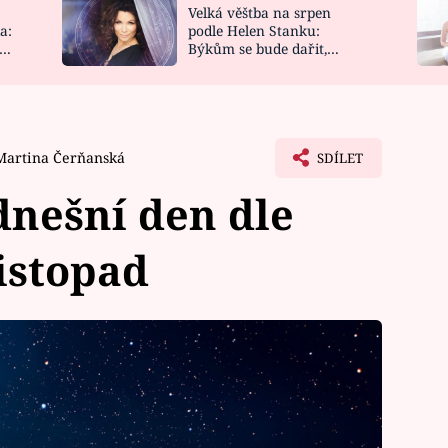
Velká věštba na srpen
NOVINKY
ZAHRADA
a:
podle Helen Stanku:
y
Býkům se bude dařit,
VIDEORECEPTY
DESIGN
Vodnáře čeká jízda
Martina Čerňanská
SDÍLET
nešní den dle
listopad