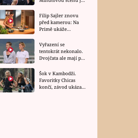
bez dubla
Filip Sajler znovu
před kamerou: Na
Primě ukáže
poctivou kuchyni i
rychlé recepty
Vyřazení se
tentokrát nekonalo.
Dvojčata ale mají po
uzavření třetí etapy
závodu nůž na krku
Šok v Kambodži.
Favoritky Chicas
končí, závod ukázal
svou nejtvrdší tvář