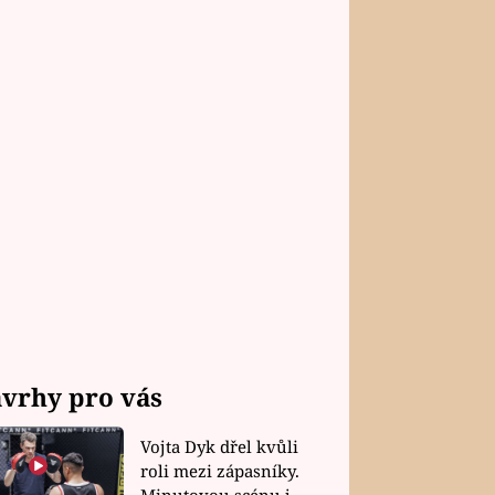
vrhy pro vás
Vojta Dyk dřel kvůli
roli mezi zápasníky.
Minutovou scénu jel