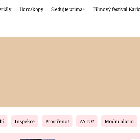
eriály
Horoskopy
Sledujte prima+
Filmový festival Karl
Celebrity
Recept
MÓDA A KRÁSA
HLAVNÍ JÍ
VZTAHY A SEX
SLADKÉ
PRIMA MAMINKA
ZDRAVÉ
bí
Inspekce
Prostřeno!
AYTO?
Módní alarm
Fresh
Living
RECEPTY
BYDLENÍ