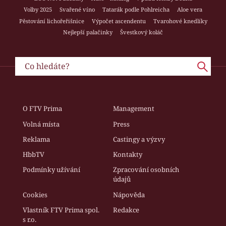
Volby 2025
Svařené víno
Tatarák podle Pohlreicha
Aloe vera
Pěstování lichořeřišnice
Výpočet ascendentu
Tvarohové knedlíky
Nejlepší palačinky
Švestkový koláč
O FTV Prima
Management
Volná místa
Press
Reklama
Castingy a výzvy
HbbTV
Kontakty
Podmínky užívání
Zpracování osobních
údajů
Cookies
Nápověda
Vlastník FTV Prima spol.
Redakce
s r.o.