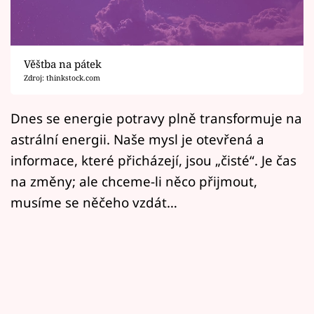
Horoskopy
Sledujte prima+
Věštba na pátek
Filmový festival Karlovy Vary
Zdroj: thinkstock.com
Pořady
Dnes se energie potravy plně transformuje na
astrální energii. Naše mysl je otevřená a
Mámy sobě
informace, které přicházejí, jsou „čisté“. Je čas
na změny; ale chceme-li něco přijmout,
Přihlášení
musíme se něčeho vzdát…
Sledujte nás