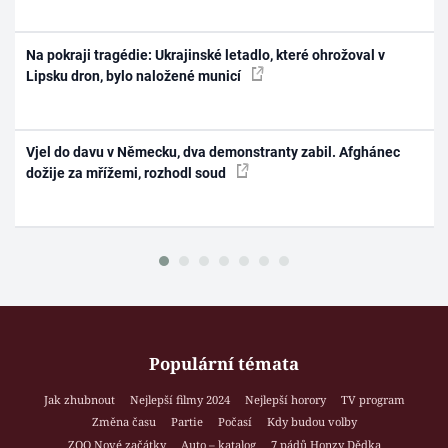
Na pokraji tragédie: Ukrajinské letadlo, které ohrožoval v
Lipsku dron, bylo naložené municí
Vjel do davu v Německu, dva demonstranty zabil. Afghánec
dožije za mřížemi, rozhodl soud
Populární témata
Jak zhubnout
Nejlepší filmy 2024
Nejlepší horory
TV program
Změna času
Partie
Počasí
Kdy budou volby
ZOO Nové začátky
Auto – katalog
7 pádů Honzy Dědka