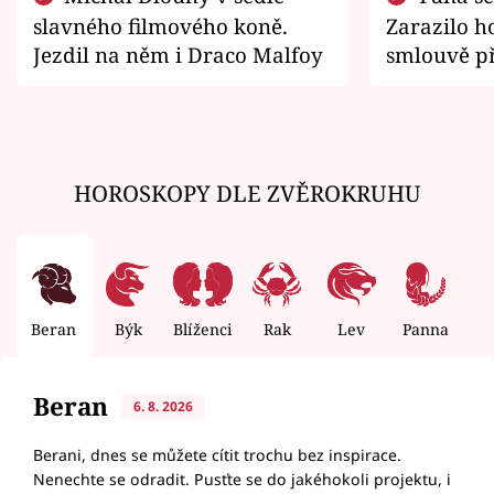
slavného filmového koně.
Zarazilo ho
Jezdil na něm i Draco Malfoy
smlouvě př
zemřít
HOROSKOPY DLE ZVĚROKRUHU
Beran
Býk
Blíženci
Rak
Lev
Panna
V
Beran
6. 8. 2026
Berani, dnes se můžete cítit trochu bez inspirace.
Nenechte se odradit. Pusťte se do jakéhokoli projektu, i