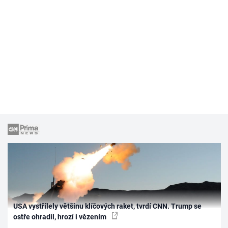
USA vystřílely většinu klíčových raket, tvrdí CNN. Trump se
ostře ohradil, hrozí i vězením