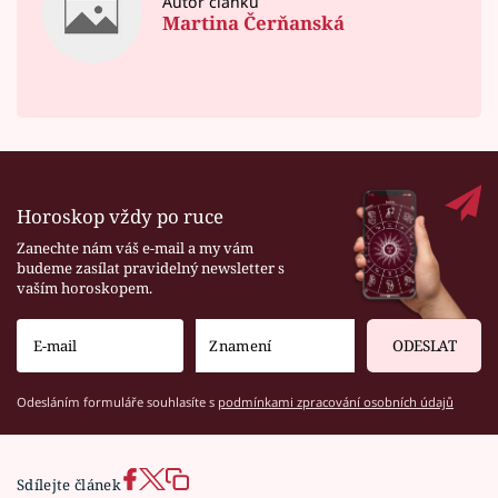
Autor článku
Martina Čerňanská
Horoskop vždy po ruce
Zanechte nám váš e-mail a my vám
budeme zasílat pravidelný newsletter s
vaším horoskopem.
ODESLAT
Odesláním formuláře souhlasíte s
podmínkami zpracování osobních údajů
Sdílejte článek