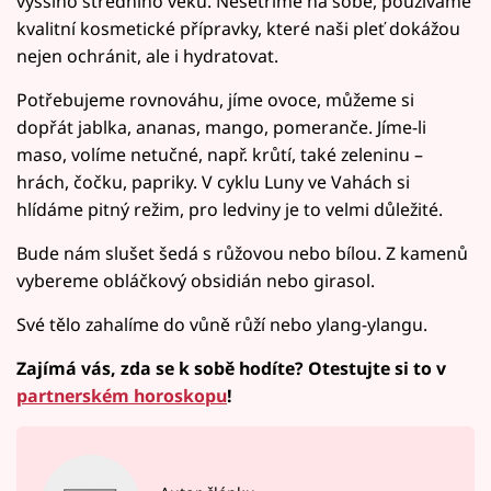
vyššího středního věku. Nešetříme na sobě, používáme
kvalitní kosmetické přípravky, které naši pleť dokážou
nejen ochránit, ale i hydratovat.
Potřebujeme rovnováhu, jíme ovoce, můžeme si
dopřát jablka, ananas, mango, pomeranče. Jíme-li
maso, volíme netučné, např. krůtí, také zeleninu –
hrách, čočku, papriky. V cyklu Luny ve Vahách si
hlídáme pitný režim, pro ledviny je to velmi důležité.
Bude nám slušet šedá s růžovou nebo bílou. Z kamenů
vybereme obláčkový obsidián nebo girasol.
Své tělo zahalíme do vůně růží nebo ylang-ylangu.
Zajímá vás, zda se k sobě hodíte? Otestujte si to v
partnerském horoskopu
!