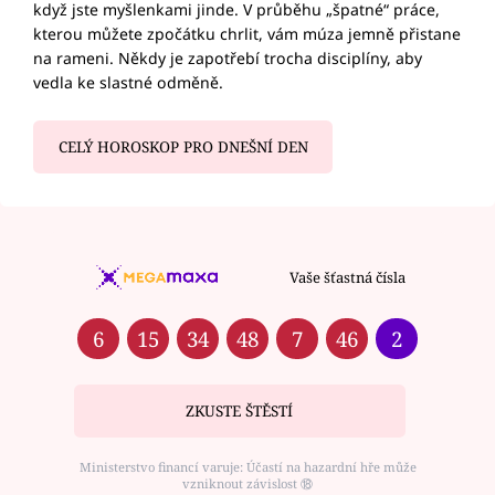
když jste myšlenkami jinde. V průběhu „špatné“ práce,
kterou můžete zpočátku chrlit, vám múza jemně přistane
na rameni. Někdy je zapotřebí trocha disciplíny, aby
vedla ke slastné odměně.
CELÝ HOROSKOP PRO DNEŠNÍ DEN
Vaše šťastná čísla
6
15
34
48
7
46
2
ZKUSTE ŠTĚSTÍ
Ministerstvo financí varuje: Účastí na hazardní hře může
vzniknout závislost ⑱