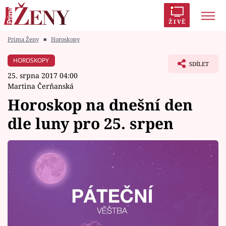
ŽIVĚ
Prima Ženy
■
Horoskopy
Trendy:
Polabí
Inspekce
Prostřeno!
AYTO?
HOROSKOPY
SDÍLET
Módní alarm
Zrádci
Proměny
25. srpna 2017 04:00
Martina Čerňanská
Horoskop na dnešní den
dle luny pro 25. srpen
Témata
Celebrity
Vztahy
Seriály