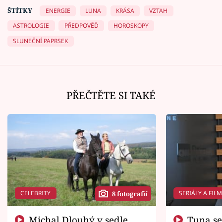
ŠTÍTKY
ENERGIE
LUNA
KRÁSA
VZTAH
ASTROLOGIE
PŘEDPOVĚĎ
HOROSKOPY
SLUNEČNÍ PAPRSEK
PŘEČTĚTE SI TAKÉ
CELEBRITY
SERIÁLY A FIL
8 fotografií
Michal Dlouhý v sedle
Tuna se chtěl vrátit domů.