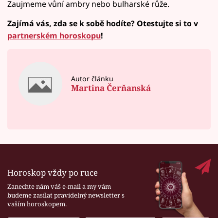
Zaujmeme vůní ambry nebo bulharské růže.
Zajímá vás, zda se k sobě hodíte? Otestujte si to v
partnerském horoskopu
!
Autor článku
Martina Čerňanská
Horoskop vždy po ruce
Zanechte nám váš e-mail a my vám
budeme zasílat pravidelný newsletter s
vaším horoskopem.