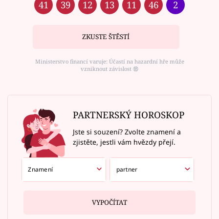
41
39
12
13
11
46
2
ZKUSTE ŠTĚSTÍ
Ministerstvo financí varuje: Účastí na hazardní hře může
vzniknout závislost ⑱
PARTNERSKÝ HOROSKOP
Jste si souzení? Zvolte znamení a
zjistěte, jestli vám hvězdy přejí.
VYPOČÍTAT