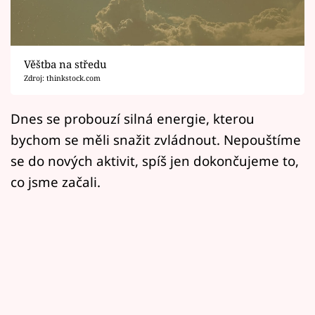
Horoskopy
Sledujte prima+
Věštba na středu
Filmový festival Karlovy Vary
Zdroj: thinkstock.com
Pořady
Dnes se probouzí silná energie, kterou
bychom se měli snažit zvládnout. Nepouštíme
Mámy sobě
se do nových aktivit, spíš jen dokončujeme to,
co jsme začali.
Přihlášení
Sledujte nás