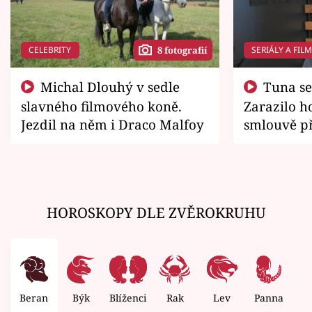
CELEBRITY
SERIÁLY A FIL
8 fotografií
Michal Dlouhý v sedle
Tuna se chtěl vrátit domů.
slavného filmového koně.
Zarazilo ho
Jezdil na něm i Draco Malfoy
smlouvě př
zemřít
HOROSKOPY DLE ZVĚROKRUHU
Beran
Býk
Blíženci
Rak
Lev
Panna
V