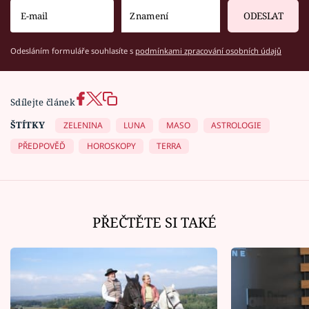
ODESLAT
Odesláním formuláře souhlasíte s
podmínkami zpracování osobních údajů
Sdílejte článek
ŠTÍTKY
ZELENINA
LUNA
MASO
ASTROLOGIE
PŘEDPOVĚĎ
HOROSKOPY
TERRA
PŘEČTĚTE SI TAKÉ