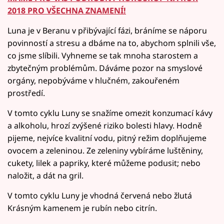
2018 PRO VŠECHNA ZNAMENÍ!
Luna je v Beranu v přibývající fázi, bráníme se náporu
povinností a stresu a dbáme na to, abychom splnili vše,
co jsme slíbili. Vyhneme se tak mnoha starostem a
zbytečným problémům. Dáváme pozor na smyslové
orgány, nepobýváme v hlučném, zakouřeném
prostředí.
V tomto cyklu Luny se snažíme omezit konzumací kávy
a alkoholu, hrozí zvýšené riziko bolesti hlavy. Hodně
pijeme, nejvíce kvalitní vodu, pitný režim doplňujeme
ovocem a zeleninou. Ze zeleniny vybíráme luštěniny,
cukety, lilek a papriky, které můžeme podusit; nebo
naložit, a dát na gril.
V tomto cyklu Luny je vhodná červená nebo žlutá
Krásným kamenem je rubín nebo citrín.