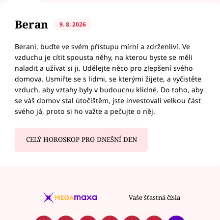
Beran
9. 8. 2026
Berani, buďte ve svém přístupu mírní a zdrženliví. Ve
vzduchu je cítit spousta něhy, na kterou byste se měli
naladit a užívat si ji. Udělejte něco pro zlepšení svého
domova. Usmiřte se s lidmi, se kterými žijete, a vyčistěte
vzduch, aby vztahy byly v budoucnu klidné. Do toho, aby
se váš domov stal útočištěm, jste investovali velkou část
svého já, proto si ho važte a pečujte o něj.
CELÝ HOROSKOP PRO DNEŠNÍ DEN
Vaše šťastná čísla