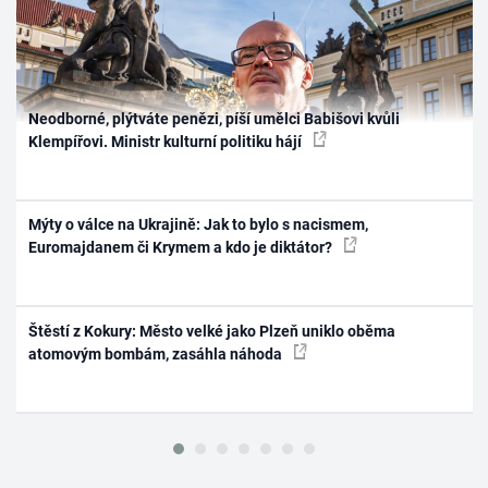
Neodborné, plýtváte penězi, píší umělci Babišovi kvůli
Klempířovi. Ministr kulturní politiku hájí
Mýty o válce na Ukrajině: Jak to bylo s nacismem,
Euromajdanem či Krymem a kdo je diktátor?
Štěstí z Kokury: Město velké jako Plzeň uniklo oběma
atomovým bombám, zasáhla náhoda