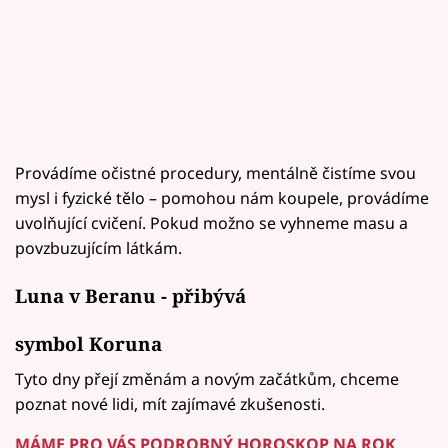
Provádíme očistné procedury, mentálně čistíme svou
mysl i fyzické tělo – pomohou nám koupele, provádíme
uvolňující cvičení. Pokud možno se vyhneme masu a
povzbuzujícím látkám.
Luna v Beranu - přibývá
symbol Koruna
Tyto dny přejí změnám a novým začátkům, chceme
poznat nové lidi, mít zajímavé zkušenosti.
MÁME PRO VÁS PODROBNÝ HOROSKOP NA ROK