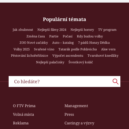
Populární témata
Jak zhubnout
Nejlepší filmy 2024
Nejlepší horory
TV program
Změna času
Partie
Počasí
Kdy budou volby
ZOO Nové začátky
Auto – katalog
7 pádů Honzy Dědka
Volby 2025
Svařené víno
Tatarák podle Pohlreicha
Aloe vera
Pěstování lichořeřišnice
Výpočet ascendentu
Tvarohové knedlíky
Nejlepší palačinky
Švestkový koláč
O FTV Prima
Management
Volná místa
Press
Reklama
Castingy a výzvy