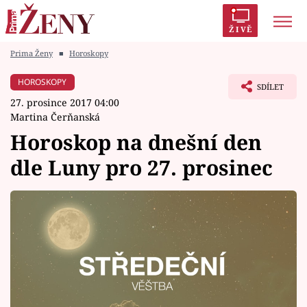
ŽIVĚ
Prima Ženy
■
Horoskopy
Trendy:
Polabí
Inspekce
Prostřeno!
AYTO?
HOROSKOPY
SDÍLET
Módní alarm
Zrádci
Proměny
27. prosince 2017 04:00
Martina Čerňanská
Horoskop na dnešní den
dle Luny pro 27. prosinec
Témata
Celebrity
Vztahy
Seriály