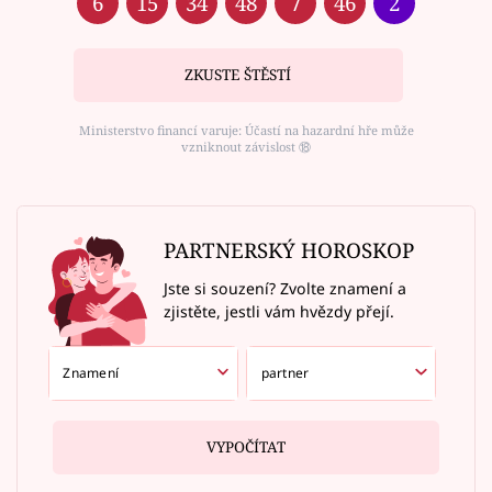
6
15
34
48
7
46
2
ZKUSTE ŠTĚSTÍ
Ministerstvo financí varuje: Účastí na hazardní hře může
vzniknout závislost ⑱
PARTNERSKÝ HOROSKOP
Jste si souzení? Zvolte znamení a
zjistěte, jestli vám hvězdy přejí.
VYPOČÍTAT