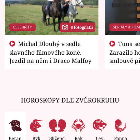
CELEBRITY
SERIÁLY A FIL
8 fotografií
Michal Dlouhý v sedle
Tuna se chtěl vrátit domů.
slavného filmového koně.
Zarazilo ho
Jezdil na něm i Draco Malfoy
smlouvě př
zemřít
HOROSKOPY DLE ZVĚROKRUHU
Beran
Býk
Blíženci
Rak
Lev
Panna
V