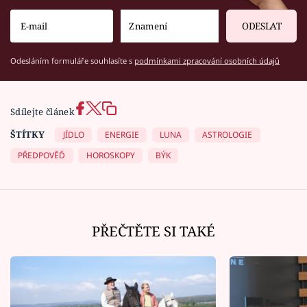
ODESLAT
Odesláním formuláře souhlasíte s
podmínkami zpracování osobních údajů
Sdílejte článek
ŠTÍTKY
JÍDLO
ENERGIE
LUNA
ASTROLOGIE
PŘEDPOVĚĎ
HOROSKOPY
BÝK
PŘEČTĚTE SI TAKÉ