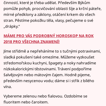
činností, které je třeba udělat. Především Býkům
pomůže pohyb, procvičování oblasti šíje a krční páteře,
mírné předklony a záklony, otáčení krkem do všech
stran. Pěstíme pokožku těla, vlasy, pečujeme o své
„drápky.“
MÁME PRO VÁS PODROBNÝ HOROSKOP NA ROK
2018 PRO VŠECHNA ZNAMENÍ!
Jíme střídmě a nepřeháníme to s tučnými potravinami,
sladká pokušení také omezíme. Můžeme vyzkoušet
středomořskou kuchyni, špagety a noky nahradíme
nízkokalorickými těstovinami. Trávení podpoříme
šalvějovým nebo mátovým čajem. Hodně pijeme,
především nesycenou vodu; dáme si i střik z bílého
vína.
Vybereme zelenou nebo fialovou. Ozdobíme se
fluoritem nebo čaroitem.