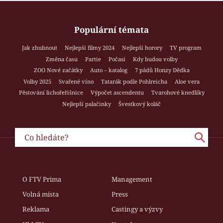
Populární témata
Jak zhubnout
Nejlepší filmy 2024
Nejlepší horory
TV program
Změna času
Partie
Počasí
Kdy budou volby
ZOO Nové začátky
Auto – katalog
7 pádů Honzy Dědka
Volby 2025
Svařené víno
Tatarák podle Pohlreicha
Aloe vera
Pěstování lichořeřišnice
Výpočet ascendentu
Tvarohové knedlíky
Nejlepší palačinky
Švestkový koláč
O FTV Prima
Management
Volná místa
Press
Reklama
Castingy a výzvy