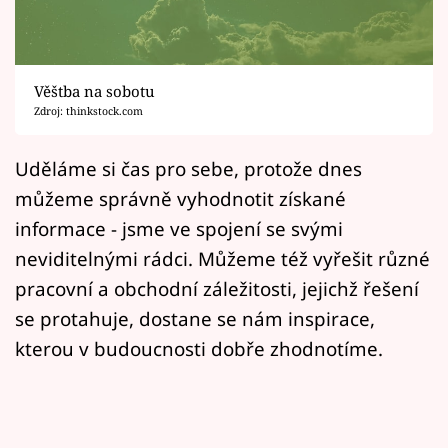
Horoskopy
Sledujte prima+
Věštba na sobotu
Filmový festival Karlovy Vary
Zdroj: thinkstock.com
Pořady
Uděláme si čas pro sebe, protože dnes
můžeme správně vyhodnotit získané
Mámy sobě
informace - jsme ve spojení se svými
neviditelnými rádci. Můžeme též vyřešit různé
Přihlášení
pracovní a obchodní záležitosti, jejichž řešení
se protahuje, dostane se nám inspirace,
Sledujte nás
kterou v budoucnosti dobře zhodnotíme.