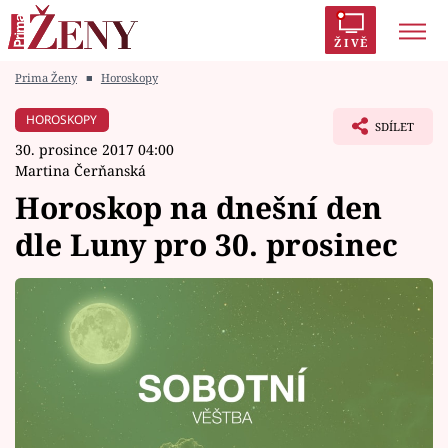
ŽIVĚ
Prima Ženy
■
Horoskopy
Trendy:
Polabí
Inspekce
Prostřeno!
AYTO?
HOROSKOPY
SDÍLET
Módní alarm
Zrádci
Proměny
30. prosince 2017 04:00
Martina Čerňanská
Horoskop na dnešní den
dle Luny pro 30. prosinec
Témata
Celebrity
Vztahy
Seriály