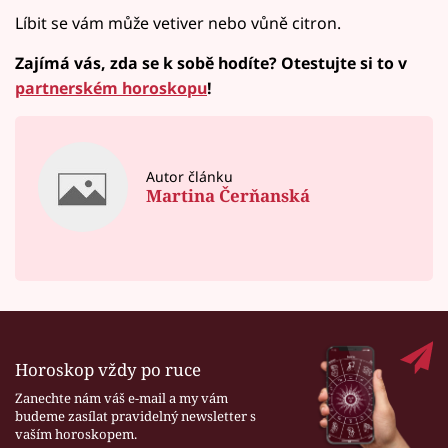
Líbit se vám může vetiver nebo vůně citron.
Zajímá vás, zda se k sobě hodíte? Otestujte si to v
partnerském horoskopu
!
Autor článku
Martina Čerňanská
Horoskop vždy po ruce
Zanechte nám váš e-mail a my vám
budeme zasílat pravidelný newsletter s
vaším horoskopem.