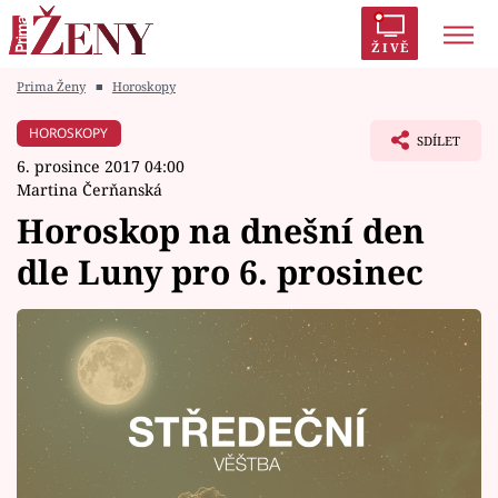
ŽIVĚ
Prima Ženy
■
Horoskopy
Trendy:
Polabí
Inspekce
Prostřeno!
AYTO?
HOROSKOPY
SDÍLET
Módní alarm
Zrádci
Proměny
6. prosince 2017 04:00
Martina Čerňanská
Horoskop na dnešní den
dle Luny pro 6. prosinec
Témata
Celebrity
Vztahy
Seriály