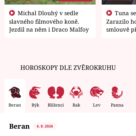
Michal Dlouhý v sedle
Tuna se chtěl vrátit domů.
slavného filmového koně.
Zarazilo ho
Jezdil na něm i Draco Malfoy
smlouvě př
zemřít
HOROSKOPY DLE ZVĚROKRUHU
Beran
Býk
Blíženci
Rak
Lev
Panna
V
Beran
6. 8. 2026