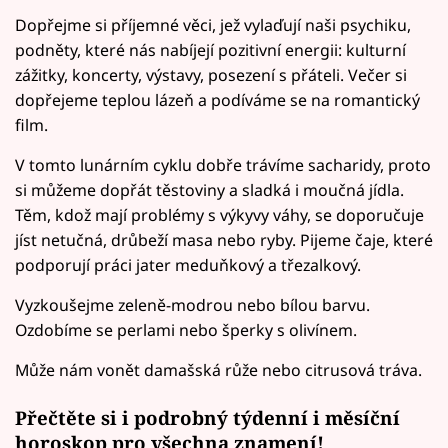
Dopřejme si příjemné věci, jež vylaďují naši psychiku,
podněty, které nás nabíjejí pozitivní energii: kulturní
zážitky, koncerty, výstavy, posezení s přáteli. Večer si
dopřejeme teplou lázeň a podíváme se na romantický
film.
V tomto lunárním cyklu dobře trávíme sacharidy, proto
si můžeme dopřát těstoviny a sladká i moučná jídla.
Těm, kdož mají problémy s výkyvy váhy, se doporučuje
jíst netučná, drůbeží masa nebo ryby. Pijeme čaje, které
podporují práci jater meduňkový a třezalkový.
Vyzkoušejme zeleně-modrou nebo bílou barvu.
Ozdobíme se perlami nebo šperky s olivínem.
Může nám vonět damašská růže nebo citrusová tráva.
Přečtěte si i podrobný
týdenní i měsíční
horoskop
pro všechna znamení!