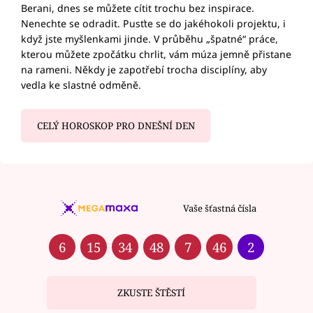
Berani, dnes se můžete cítit trochu bez inspirace.
Nenechte se odradit. Pusťte se do jakéhokoli projektu, i
když jste myšlenkami jinde. V průběhu „špatné“ práce,
kterou můžete zpočátku chrlit, vám múza jemně přistane
na rameni. Někdy je zapotřebí trocha disciplíny, aby
vedla ke slastné odměně.
CELÝ HOROSKOP PRO DNEŠNÍ DEN
Vaše šťastná čísla
6
15
34
48
7
46
2
ZKUSTE ŠTĚSTÍ