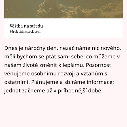
Horoskopy
Sledujte prima+
Věštba na středu
Filmový festival Karlovy Vary
Zdroj: thinkstock.com
Pořady
Dnes je náročný den, nezačínáme nic nového,
měli bychom se ptát sami sebe, co můžeme v
Mámy sobě
našem životě změnit k lepšímu. Pozornost
věnujeme osobnímu rozvoji a vztahům s
Přihlášení
ostatními. Plánujeme a sbíráme informace;
jednat začneme až v příhodnější době.
Sledujte nás