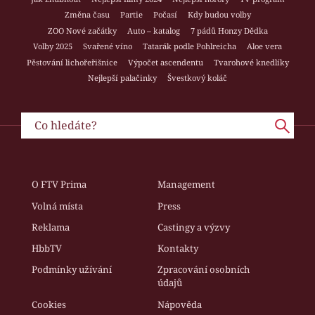
Změna času
Partie
Počasí
Kdy budou volby
ZOO Nové začátky
Auto – katalog
7 pádů Honzy Dědka
Volby 2025
Svařené víno
Tatarák podle Pohlreicha
Aloe vera
Pěstování lichořeřišnice
Výpočet ascendentu
Tvarohové knedlíky
Nejlepší palačinky
Švestkový koláč
O FTV Prima
Management
Volná místa
Press
Reklama
Castingy a výzvy
HbbTV
Kontakty
Podmínky užívání
Zpracování osobních
údajů
Cookies
Nápověda