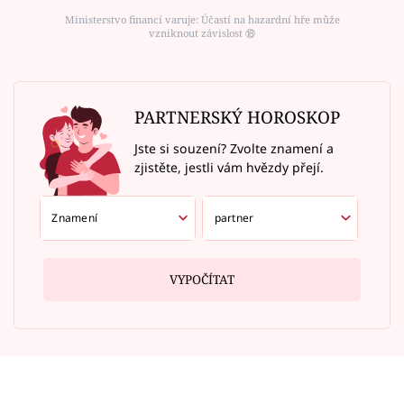
Ministerstvo financí varuje: Účastí na hazardní hře může
vzniknout závislost ⑱
PARTNERSKÝ HOROSKOP
Jste si souzení? Zvolte znamení a
zjistěte, jestli vám hvězdy přejí.
VYPOČÍTAT