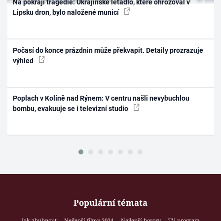
Na pokraji tragédie: Ukrajinské letadlo, které ohrožoval v
Lipsku dron, bylo naložené municí
Počasí do konce prázdnin může překvapit. Detaily prozrazuje
výhled
Poplach v Kolíně nad Rýnem: V centru našli nevybuchlou
bombu, evakuuje se i televizní studio
Populární témata
Jak zhubnout
Nejlepší filmy 2024
Nejlepší horory
TV program