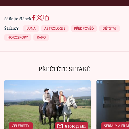
Sdílejte článek
ŠTÍTKY
LUNA
ASTROLOGIE
PŘEDPOVĚĎ
DĚTSTVÍ
HOROSKOPY
RAKO
PŘEČTĚTE SI TAKÉ
CELEBRITY
SERIÁLY A FIL
8 fotografií