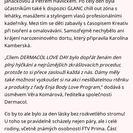
Janáčkovou a Petrem Havlíčkem. Po celý den byla
účastníkům také k dispozici GLANC chill out zóna s
lehátky, masážemi a stylingem vlasů profesionálními
kadeřníky. Mezi tím se děti zabavily s časopisem Kreativ
při tvoření a omalovávání. Samozřejmě nechybělo ani
krájení narozeninového dortu, který připravila Karolína
Kamberská.
„Cílem
DERMACOL LOVE DAY bylo dopřát ženám den
plný hýčkání a nejrůznějších zkrášlovacích procedur,
protože to si přece zaslouží každá z nás. Dámy měly
také možnost vyzkoušet si na akci neslíbatelnou rtěnku
a produkty z řady Enja Body Love Program
,“ dodává s
úsměvem Věra Komárová, ředitelka společnosti
Dermacol.
Co by to ale bylo za den lásky bez rozkvetlého stromu!
U toho se pravidelně scházely nejen páry, ale i celé
rodiny, včetně známých osobností FTV Prima. Část