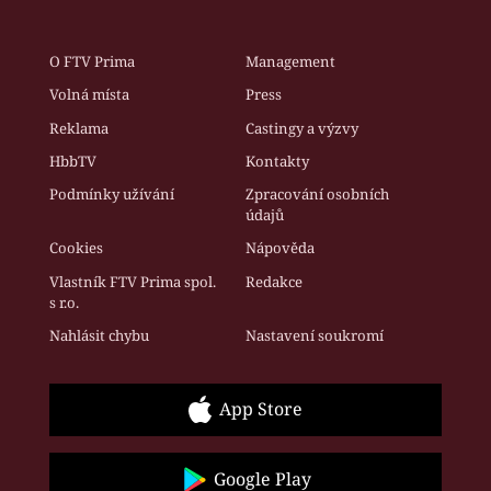
O FTV Prima
Management
Volná místa
Press
Reklama
Castingy a výzvy
HbbTV
Kontakty
Podmínky užívání
Zpracování osobních
údajů
Cookies
Nápověda
Vlastník FTV Prima spol.
Redakce
s r.o.
Nahlásit chybu
Nastavení soukromí
App Store
Google Play