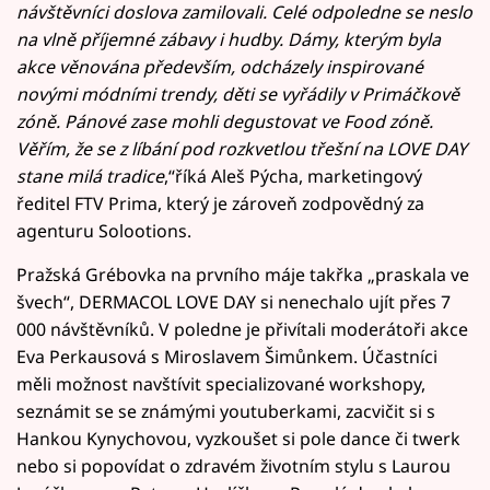
návštěvníci doslova zamilovali. Celé odpoledne se neslo
na vlně příjemné zábavy i hudby. Dámy, kterým byla
akce věnována především, odcházely inspirované
novými módními trendy, děti se vyřádily v Primáčkově
zóně. Pánové zase mohli degustovat ve Food zóně.
Věřím, že se z líbání pod rozkvetlou třešní na LOVE DAY
stane milá tradice
,“říká Aleš Pýcha, marketingový
ředitel FTV Prima, který je zároveň zodpovědný za
agenturu Solootions.
Pražská Grébovka na prvního máje takřka „praskala ve
švech“, DERMACOL LOVE DAY si nenechalo ujít přes 7
000 návštěvníků. V poledne je přivítali moderátoři akce
Eva Perkausová s Miroslavem Šimůnkem. Účastníci
měli možnost navštívit specializované workshopy,
seznámit se se známými youtuberkami, zacvičit si s
Hankou Kynychovou, vyzkoušet si pole dance či twerk
nebo si popovídat o zdravém životním stylu s Laurou