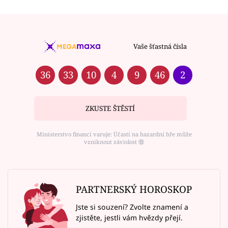
Vaše šťastná čísla
36
33
10
4
9
46
2
ZKUSTE ŠTĚSTÍ
Ministerstvo financí varuje: Účastí na hazardní hře může
vzniknout závislost ⑱
PARTNERSKÝ HOROSKOP
Jste si souzení? Zvolte znamení a
zjistěte, jestli vám hvězdy přejí.