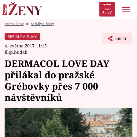
ŽIVĚ
Prima Ženy
■
Seriály a filmy
Trendy:
Polabí
Inspekce
Prostřeno!
AYTO?
SERIÁLY A FILMY
SDÍLET
Módní alarm
Zrádci
Proměny
4. května 2017 11:15
filip.budak
DERMACOL LOVE DAY
přilákal do pražské
Témata
Grébovky přes 7 000
Celebrity
návštěvníků
Vztahy
Seriály