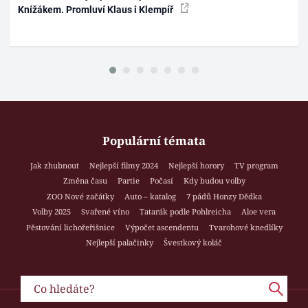
Knížákem. Promluví Klaus i Klempíř
Populární témata
Jak zhubnout
Nejlepší filmy 2024
Nejlepší horory
TV program
Změna času
Partie
Počasí
Kdy budou volby
ZOO Nové začátky
Auto – katalog
7 pádů Honzy Dědka
Volby 2025
Svařené víno
Tatarák podle Pohlreicha
Aloe vera
Pěstování lichořeřišnice
Výpočet ascendentu
Tvarohové knedlíky
Nejlepší palačinky
Švestkový koláč