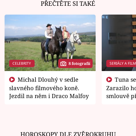
PŘEČTĚTE SI TAKÉ
CELEBRITY
SERIÁLY A FIL
8 fotografií
Michal Dlouhý v sedle
Tuna se chtěl vrátit domů.
slavného filmového koně.
Zarazilo ho
Jezdil na něm i Draco Malfoy
smlouvě př
zemřít
HOROSKOPY DLE ZVĚROKRUHU