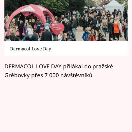
Horoskopy
Sledujte prima+
Filmový festival Karlovy Vary
Pořady
Dermacol Love Day
Mámy sobě
DERMACOL LOVE DAY přilákal do pražské
Grébovky přes 7 000 návštěvníků
Přihlášení
Sledujte nás