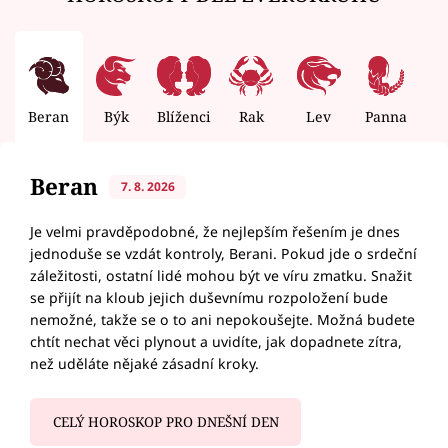
Beran
Býk
Blíženci
Rak
Lev
Panna
V
Beran
7. 8. 2026
Je velmi pravděpodobné, že nejlepším řešením je dnes
jednoduše se vzdát kontroly, Berani. Pokud jde o srdeční
záležitosti, ostatní lidé mohou být ve víru zmatku. Snažit
se přijít na kloub jejich duševnímu rozpoložení bude
nemožné, takže se o to ani nepokoušejte. Možná budete
chtít nechat věci plynout a uvidíte, jak dopadnete zítra,
než uděláte nějaké zásadní kroky.
CELÝ HOROSKOP PRO DNEŠNÍ DEN