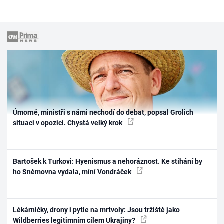
Úmorné, ministři s námi nechodí do debat, popsal Grolich
situaci v opozici. Chystá velký krok
Bartošek k Turkovi: Hyenismus a nehoráznost. Ke stíhání by
ho Sněmovna vydala, míní Vondráček
Lékárničky, drony i pytle na mrtvoly: Jsou tržiště jako
Wildberries legitimním cílem Ukrajiny?