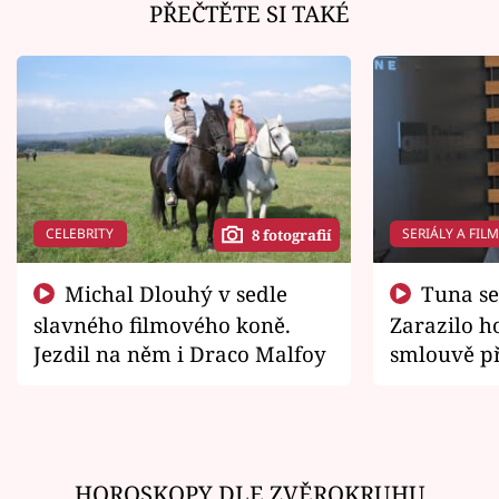
PŘEČTĚTE SI TAKÉ
CELEBRITY
SERIÁLY A FIL
8 fotografií
Michal Dlouhý v sedle
Tuna se chtěl vrátit domů.
slavného filmového koně.
Zarazilo ho
Jezdil na něm i Draco Malfoy
smlouvě př
zemřít
HOROSKOPY DLE ZVĚROKRUHU