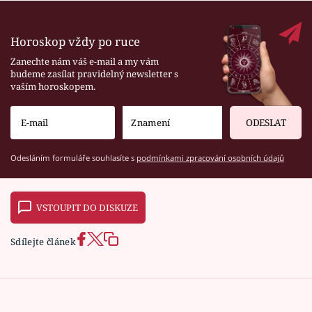
Horoskop vždy po ruce
Zanechte nám váš e-mail a my vám
budeme zasílat pravidelný newsletter s
vaším horoskopem.
ODESLAT
Odesláním formuláře souhlasíte s
podmínkami zpracování osobních údajů
VSTOUPIT DO DISKUZE
Sdílejte článek