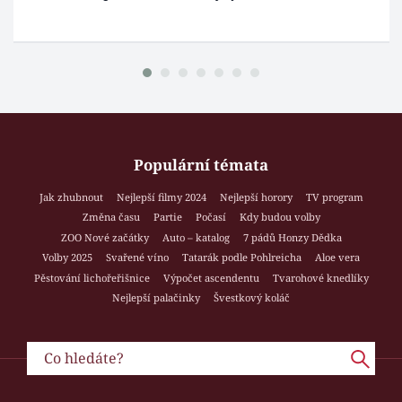
Populární témata
Jak zhubnout
Nejlepší filmy 2024
Nejlepší horory
TV program
Změna času
Partie
Počasí
Kdy budou volby
ZOO Nové začátky
Auto – katalog
7 pádů Honzy Dědka
Volby 2025
Svařené víno
Tatarák podle Pohlreicha
Aloe vera
Pěstování lichořeřišnice
Výpočet ascendentu
Tvarohové knedlíky
Nejlepší palačinky
Švestkový koláč