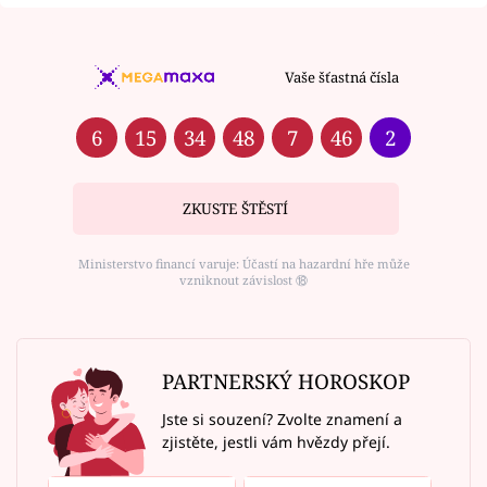
Vaše šťastná čísla
6
15
34
48
7
46
2
ZKUSTE ŠTĚSTÍ
Ministerstvo financí varuje: Účastí na hazardní hře může
vzniknout závislost ⑱
PARTNERSKÝ HOROSKOP
Jste si souzení? Zvolte znamení a
zjistěte, jestli vám hvězdy přejí.