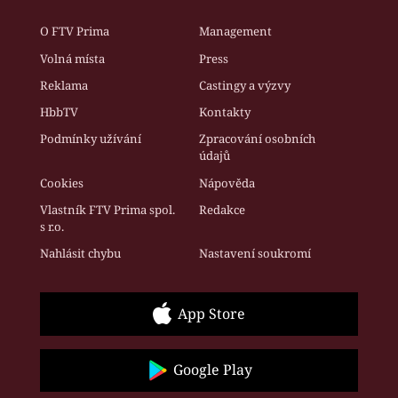
O FTV Prima
Management
Volná místa
Press
Reklama
Castingy a výzvy
HbbTV
Kontakty
Podmínky užívání
Zpracování osobních
údajů
Cookies
Nápověda
Vlastník FTV Prima spol.
Redakce
s r.o.
Nahlásit chybu
Nastavení soukromí
App Store
Google Play