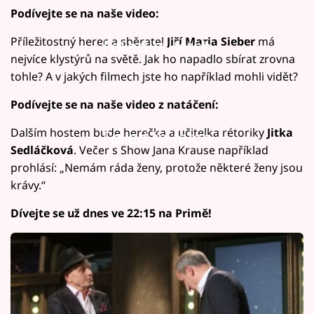
Podívejte se na naše video:
Příležitostný herec a sběratel
Jiří Maria Sieber
má
Failed to fetch
nejvíce klystýrů na světě. Jak ho napadlo sbírat zrovna
tohle? A v jakých filmech jste ho například mohli vidět?
Podívejte se na naše video z natáčení:
Dalším hostem bude herečka a učitelka rétoriky
Jitka
Failed to fetch
Sedláčková
. Večer s Show Jana Krause například
prohlásí: „Nemám ráda ženy, protože některé ženy jsou
krávy.“
Dívejte se už dnes ve 22:15 na Primě!