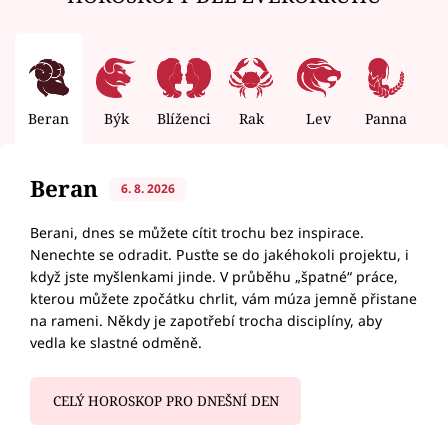
Beran
Býk
Blíženci
Rak
Lev
Panna
V
Beran
6. 8. 2026
Berani, dnes se můžete cítit trochu bez inspirace.
Nenechte se odradit. Pusťte se do jakéhokoli projektu, i
když jste myšlenkami jinde. V průběhu „špatné“ práce,
kterou můžete zpočátku chrlit, vám múza jemně přistane
na rameni. Někdy je zapotřebí trocha disciplíny, aby
vedla ke slastné odměně.
CELÝ HOROSKOP PRO DNEŠNÍ DEN