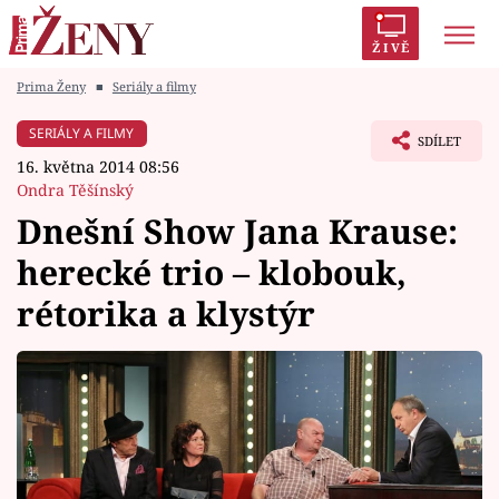
ŽIVĚ
Prima Ženy
■
Seriály a filmy
Trendy:
Polabí
Inspekce
Prostřeno!
AYTO?
SERIÁLY A FILMY
SDÍLET
Módní alarm
Zrádci
Proměny
16. května 2014 08:56
Ondra Těšínský
Dnešní Show Jana Krause:
herecké trio – klobouk,
Témata
rétorika a klystýr
Celebrity
Vztahy
Seriály