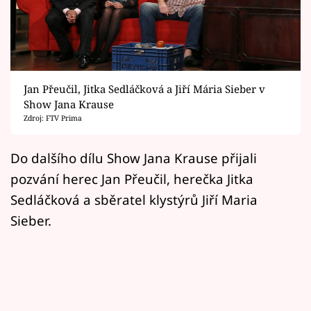
Horoskopy
Sledujte prima+
Filmový festival Karlovy Vary
Jan Přeučil, Jitka Sedláčková a Jiří Mária Sieber v
Pořady
Show Jana Krause
Zdroj: FTV Prima
Mámy sobě
Do dalšího dílu Show Jana Krause přijali
pozvání herec Jan Přeučil, herečka Jitka
Přihlášení
Sedláčková a sběratel klystýrů Jiří Maria
Sieber.
Sledujte nás