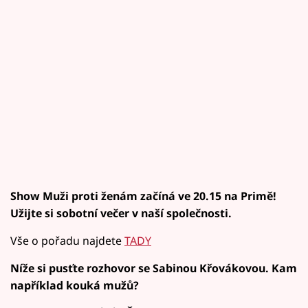
Show Muži proti ženám začíná ve 20.15 na Primě!
Užijte si sobotní večer v naší společnosti.
Vše o pořadu najdete
TADY
Níže si pusťte rozhovor se Sabinou Křovákovou. Kam
například kouká mužů?