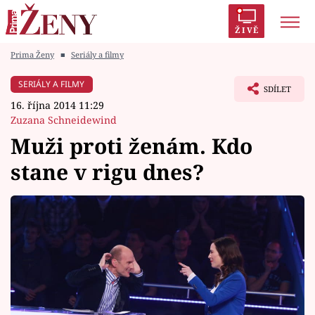
ŽIVĚ
Prima Ženy
■
Seriály a filmy
Trendy:
Polabí
Inspekce
Prostřeno!
AYTO?
SERIÁLY A FILMY
SDÍLET
Módní alarm
Zrádci
Proměny
16. října 2014 11:29
Zuzana Schneidewind
Muži proti ženám. Kdo
stane v rigu dnes?
Témata
Celebrity
Vztahy
Seriály