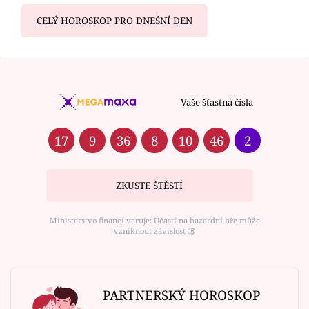
CELÝ HOROSKOP PRO DNEŠNÍ DEN
Vaše šťastná čísla
17
9
36
8
10
46
2
ZKUSTE ŠTĚSTÍ
Ministerstvo financí varuje: Účastí na hazardní hře může
vzniknout závislost ⑱
PARTNERSKÝ HOROSKOP