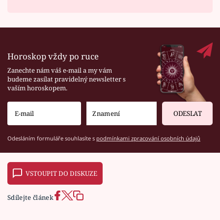
Horoskop vždy po ruce
Zanechte nám váš e-mail a my vám
budeme zasílat pravidelný newsletter s
vaším horoskopem.
ODESLAT
Odesláním formuláře souhlasíte s
podmínkami zpracování osobních údajů
VSTOUPIT DO DISKUZE
Sdílejte článek