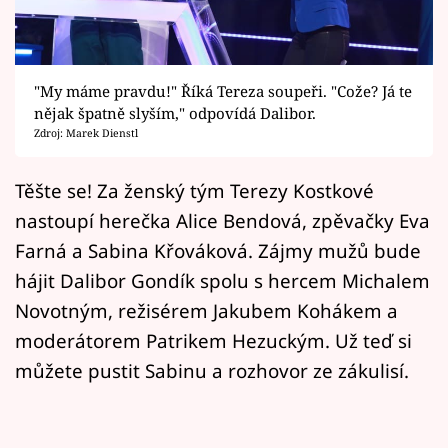
Horoskopy
Sledujte prima+
"My máme pravdu!" Říká Tereza soupeři. "Cože? Já te
Filmový festival Karlovy Vary
nějak špatně slyším," odpovídá Dalibor.
Zdroj: Marek Dienstl
Pořady
Těšte se! Za ženský tým Terezy Kostkové
Mámy sobě
nastoupí herečka Alice Bendová, zpěvačky Eva
Farná a Sabina Křováková. Zájmy mužů bude
Přihlášení
hájit Dalibor Gondík spolu s hercem Michalem
Novotným, režisérem Jakubem Kohákem a
Sledujte nás
moderátorem Patrikem Hezuckým. Už teď si
můžete pustit Sabinu a rozhovor ze zákulisí.