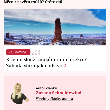
Něco ze světa můžů? Čtěte dál.
ZAJÍMAVOSTI
K čemu slouží mužům ranní erekce?
Záhada stará jako lidstvo
Autor článku
Zuzana Schneidewind
Všechny články autora