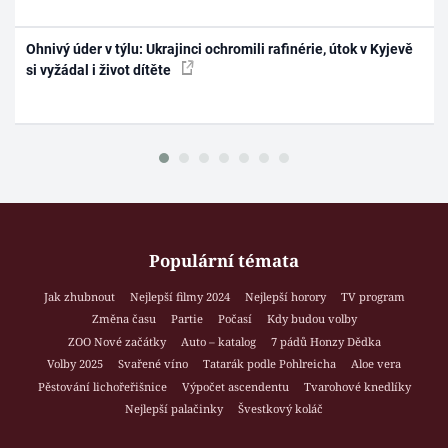
Ohnivý úder v týlu: Ukrajinci ochromili rafinérie, útok v Kyjevě
si vyžádal i život dítěte
Populární témata
Jak zhubnout
Nejlepší filmy 2024
Nejlepší horory
TV program
Změna času
Partie
Počasí
Kdy budou volby
ZOO Nové začátky
Auto – katalog
7 pádů Honzy Dědka
Volby 2025
Svařené víno
Tatarák podle Pohlreicha
Aloe vera
Pěstování lichořeřišnice
Výpočet ascendentu
Tvarohové knedlíky
Nejlepší palačinky
Švestkový koláč