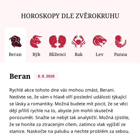
HOROSKOPY DLE ZVĚROKRUHU
Beran
Býk
Blíženci
Rak
Lev
Panna
V
Beran
8. 8. 2026
Rychlé akce tohoto dne vás mohou zmást, Berani.
Nedivte se, že vám v hlavě víří poslední události týkající
se lásky a romantiky. Možná budete mít pocit, že se věci
dějí příliš rychle na to, abyste jim mohli skutečně
porozumět. Snažte se nebýt tak analytičtí. Možná zjistíte,
že se honíte za ztraceným cílem, zatímco vlak vyjíždí ze
stanice. Naskočte na palubu a nechte problém za sebou.