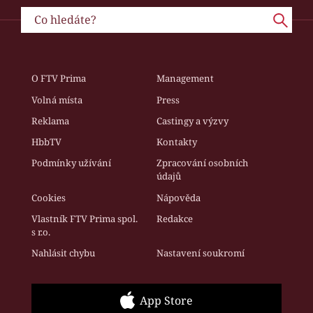
O FTV Prima
Management
Volná místa
Press
Reklama
Castingy a výzvy
HbbTV
Kontakty
Podmínky užívání
Zpracování osobních
údajů
Cookies
Nápověda
Vlastník FTV Prima spol.
Redakce
s r.o.
Nahlásit chybu
Nastavení soukromí
App Store