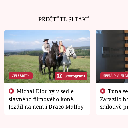
PŘEČTĚTE SI TAKÉ
CELEBRITY
SERIÁLY A FIL
8 fotografií
Michal Dlouhý v sedle
Tuna se chtěl vrátit domů.
slavného filmového koně.
Zarazilo ho
Jezdil na něm i Draco Malfoy
smlouvě př
zemřít