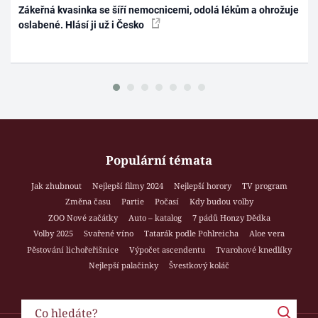
Zákeřná kvasinka se šíří nemocnicemi, odolá lékům a ohrožuje
oslabené. Hlásí ji už i Česko
Populární témata
Jak zhubnout
Nejlepší filmy 2024
Nejlepší horory
TV program
Změna času
Partie
Počasí
Kdy budou volby
ZOO Nové začátky
Auto – katalog
7 pádů Honzy Dědka
Volby 2025
Svařené víno
Tatarák podle Pohlreicha
Aloe vera
Pěstování lichořeřišnice
Výpočet ascendentu
Tvarohové knedlíky
Nejlepší palačinky
Švestkový koláč