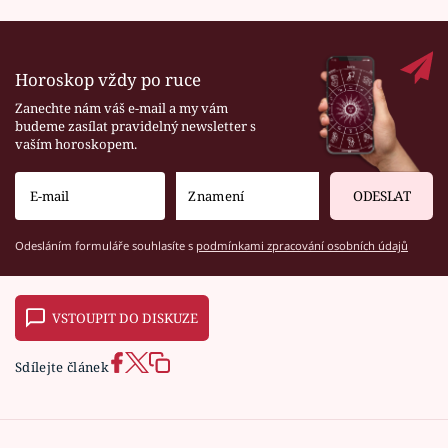
Horoskop vždy po ruce
Zanechte nám váš e-mail a my vám
budeme zasílat pravidelný newsletter s
vaším horoskopem.
ODESLAT
Odesláním formuláře souhlasíte s
podmínkami zpracování osobních údajů
VSTOUPIT DO DISKUZE
Sdílejte článek