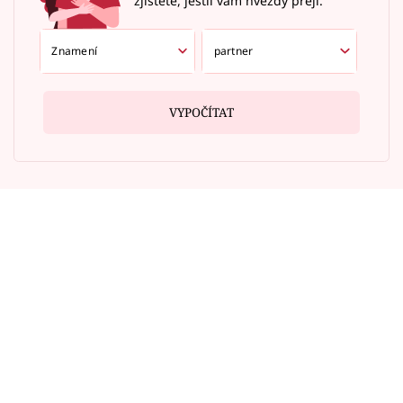
zjistěte, jestli vám hvězdy přejí.
VYPOČÍTAT