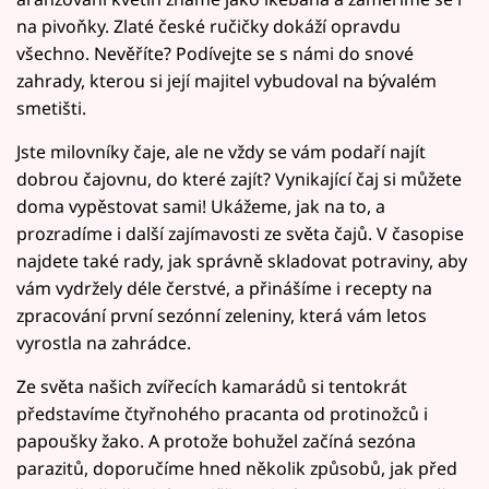
na pivoňky. Zlaté české ručičky dokáží opravdu
všechno. Nevěříte? Podívejte se s námi do snové
zahrady, kterou si její majitel vybudoval na bývalém
smetišti.
Jste milovníky čaje, ale ne vždy se vám podaří najít
dobrou čajovnu, do které zajít? Vynikající čaj si můžete
doma vypěstovat sami! Ukážeme, jak na to, a
prozradíme i další zajímavosti ze světa čajů. V časopise
najdete také rady, jak správně skladovat potraviny, aby
vám vydržely déle čerstvé, a přinášíme i recepty na
zpracování první sezónní zeleniny, která vám letos
vyrostla na zahrádce.
Ze světa našich zvířecích kamarádů si tentokrát
představíme čtyřnohého pracanta od protinožců i
papoušky žako. A protože bohužel začíná sezóna
parazitů, doporučíme hned několik způsobů, jak před