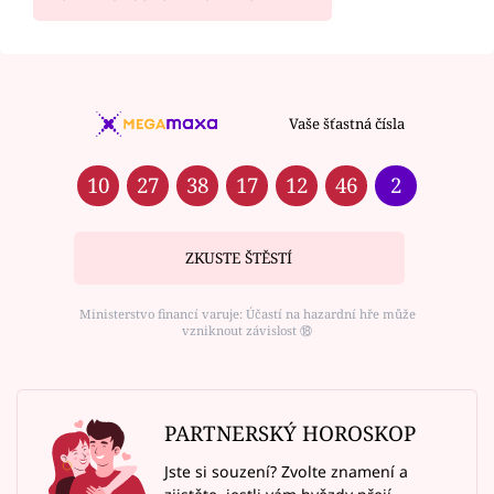
Vaše šťastná čísla
10
27
38
17
12
46
2
ZKUSTE ŠTĚSTÍ
Ministerstvo financí varuje: Účastí na hazardní hře může
vzniknout závislost ⑱
PARTNERSKÝ HOROSKOP
Jste si souzení? Zvolte znamení a