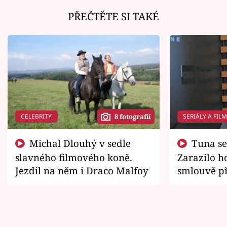
PŘEČTĚTE SI TAKÉ
CELEBRITY
SERIÁLY A FIL
8 fotografií
Michal Dlouhý v sedle
Tuna se chtěl vrátit domů.
slavného filmového koně.
Zarazilo ho
Jezdil na něm i Draco Malfoy
smlouvě př
zemřít