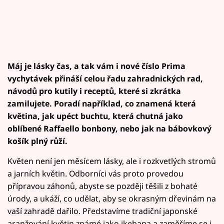
Máj je lásky čas, a tak vám i nové číslo Prima
vychytávek přináší celou řadu zahradnických rad,
návodů pro kutily i receptů, které si zkrátka
zamilujete. Poradí například, co znamená která
květina, jak upéct buchtu, která chutná jako
oblíbené Raffaello bonbony, nebo jak na bábovkový
košík plný růží.
Květen není jen měsícem lásky, ale i rozkvetlých stromů
a jarních květin. Odborníci vás proto provedou
přípravou záhonů, abyste se později těšili z bohaté
úrody, a ukáží, co udělat, aby se okrasným dřevinám na
vaší zahradě dařilo. Představíme tradiční japonské
aranžování květin známé jako ikebana a zaměříme se i