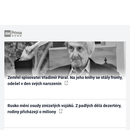
Zemřel spisovatel Vladimír Páral. Na jeho knihy se stály fronty,
odešel v den svých narozenin
Rusko mění osudy zmizelých vojáků. Z padlých dělá dezertéry,
rodiny přicházejí o miliony