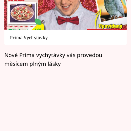
Horoskopy
Sledujte prima+
Filmový festival Karlovy Vary
Prima Vychytávky
Pořady
Nové Prima vychytávky vás provedou
Mámy sobě
měsícem plným lásky
Přihlášení
Sledujte nás