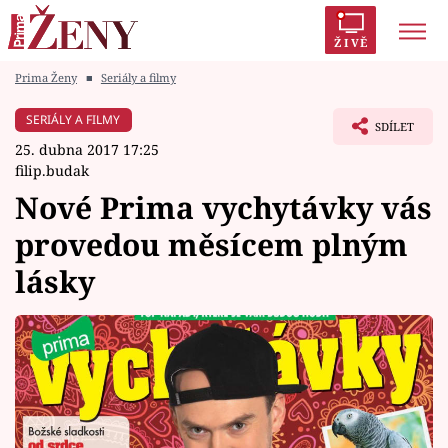
ŽIVĚ
Prima Ženy
■
Seriály a filmy
Trendy:
Polabí
Inspekce
Prostřeno!
AYTO?
SERIÁLY A FILMY
SDÍLET
Módní alarm
Zrádci
Proměny
25. dubna 2017 17:25
filip.budak
Nové Prima vychytávky vás
provedou měsícem plným
Témata
lásky
Celebrity
Vztahy
Seriály