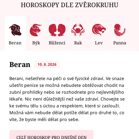
HOROSKOPY DLE ZVĚROKRUHU
Beran
Býk
Blíženci
Rak
Lev
Panna
V
Beran
10. 8. 2026
Berani, nešetřete na péči o své fyzické zdraví. Ve snaze
ušetřit peníze se možná nebudete obtěžovat chodit na
zubní prohlídky nebo se rozhodnete pro nejlevnějšího
lékaře. Nic není důležitější než vaše zdraví. Chovejte se
ke svému tělu s úctou a respektem, které si zaslouží.
Možná vám nebude dělat potíže dělat pro druhé to, co
víte, že byste měli dělat pro sebe.
CELÝ HOROSKOP PRO DNEŠNÍ DEN