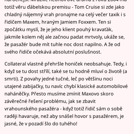
totiž věru ďábelskou premisu - Tom Cruise si zde jako
chladný nájemný vrah pronajme na celý večer taxik i s
řidičem Maxem, hraným Jamiem Foxxem. Ten si
zpočátku myslí, že je jeho klient pouhý kravaťák,
jakmile kolem něj ale začnou padat mrtvoly, ukáže se,
že pasažér bude mít tuhle noc dost napilno. A že od
svého řidiče očekává absolutní poslušnost.
Collateral vlastně přehršle honiček neobsahuje. Tedy, i
když se tu dost střílí, také se tu hodně mluví o životě (a
smrti). Z povahy jedné tučné, leč po většinu noci
utajené zabijačky, tu navíc chybí klasické automobilové
naháněčky. Přesto musíme zmínit Maxovo skoro
závěrečné řešení problému, jak se zbavit
vrahounského pasažéra - když totiž řidič sám o sobě
raději havaruje, než aby snášel hovor s pasažérem, je
jasné, že v pozadí šlo do tuhého!