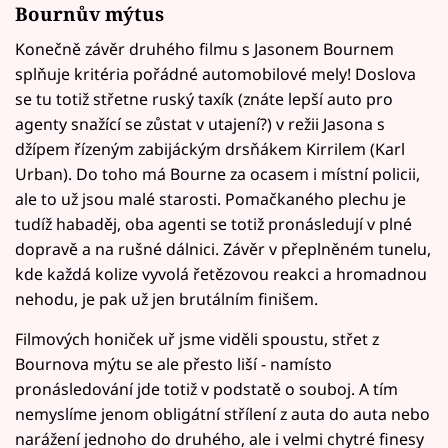
Bournův mýtus
Konečně závěr druhého filmu s Jasonem Bournem
splňuje kritéria pořádné automobilové mely! Doslova
se tu totiž střetne ruský taxík (znáte lepší auto pro
agenty snažící se zůstat v utajení?) v režii Jasona s
džípem řízeným zabijáckým drsňákem Kirrilem (Karl
Urban). Do toho má Bourne za ocasem i místní policii,
ale to už jsou malé starosti. Pomačkaného plechu je
tudíž habaděj, oba agenti se totiž pronásledují v plné
dopravě a na rušné dálnici. Závěr v přeplněném tunelu,
kde každá kolize vyvolá řetězovou reakci a hromadnou
nehodu, je pak už jen brutálním finišem.
Filmových honiček uř jsme viděli spoustu, střet z
Bournova mýtu se ale přesto liší - namísto
pronásledování jde totiž v podstatě o souboj. A tím
nemyslíme jenom obligátní střílení z auta do auta nebo
narážení jednoho do druhého, ale i velmi chytré finesy