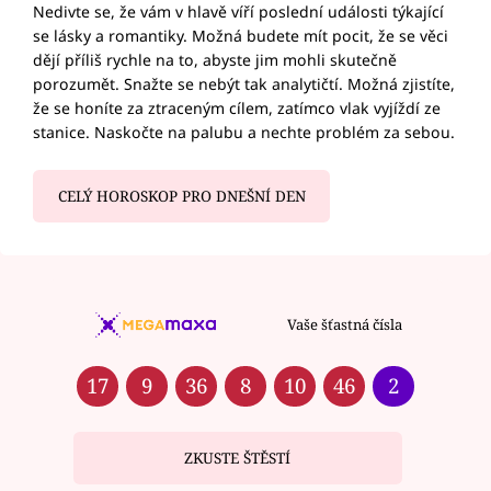
Nedivte se, že vám v hlavě víří poslední události týkající
se lásky a romantiky. Možná budete mít pocit, že se věci
dějí příliš rychle na to, abyste jim mohli skutečně
porozumět. Snažte se nebýt tak analytičtí. Možná zjistíte,
že se honíte za ztraceným cílem, zatímco vlak vyjíždí ze
stanice. Naskočte na palubu a nechte problém za sebou.
CELÝ HOROSKOP PRO DNEŠNÍ DEN
Vaše šťastná čísla
17
9
36
8
10
46
2
ZKUSTE ŠTĚSTÍ