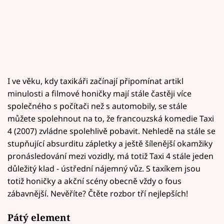
I ve věku, kdy taxikáři začínají připomínat artikl
minulosti a filmové honičky mají stále častěji více
společného s počítači než s automobily, se stále
můžete spolehnout na to, že francouzská komedie Taxi
4 (2007) zvládne spolehlivě pobavit. Nehledě na stále se
stupňující absurditu zápletky a ještě šílenější okamžiky
pronásledování mezi vozidly, má totiž Taxi 4 stále jeden
důležitý klad - ústřední nájemný vůz. S taxíkem jsou
totiž honičky a akční scény obecně vždy o fous
zábavnější. Nevěříte? Čtěte rozbor tří nejlepších!
Pátý element