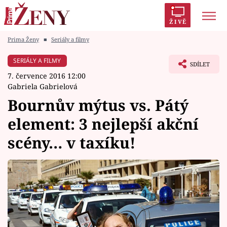
ŽIVĚ
Prima Ženy
■
Seriály a filmy
Trendy:
Polabí
Inspekce
Prostřeno!
AYTO?
SERIÁLY A FILMY
SDÍLET
Módní alarm
Zrádci
Proměny
7. července 2016 12:00
Gabriela Gabrielová
Bournův mýtus vs. Pátý
element: 3 nejlepší akční
Témata
scény… v taxíku!
Celebrity
Vztahy
Seriály