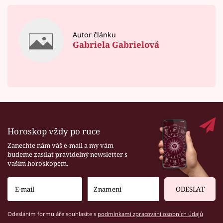
Autor článku
Gabriela Gabrielová
Horoskop vždy po ruce
Zanechte nám váš e-mail a my vám
budeme zasílat pravidelný newsletter s
vaším horoskopem.
ODESLAT
Odesláním formuláře souhlasíte s
podmínkami zpracování osobních údajů