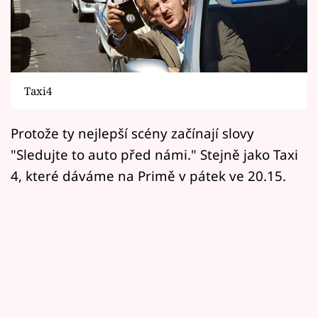
Horoskopy
Sledujte prima+
Filmový festival Karlovy Vary
Taxi4
Pořady
Protože ty nejlepší scény začínají slovy
Mámy sobě
"Sledujte to auto před námi." Stejně jako Taxi
4, které dáváme na Primě v pátek ve 20.15.
Přihlášení
Sledujte nás