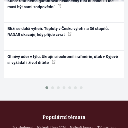
Kuba: Stát nemá garantovat nekonečný růst důchodů. Lidé
musí být sami zodpovědní
Blíží se další výheň: Teploty v Česku vyletí na 36 stupňů.
RADAR ukazuje, kdy přijde zvrat
Ohnivý úder v týlu: Ukrajinci ochromili rafinérie, útok v Kyjevě
si vyžádal i život dítěte
Populární témata
Jak zhubnout
Nejlepší filmy 2024
Nejlepší horory
TV program