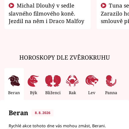
Michal Dlouhý v sedle
Tuna se chtěl vrátit domů.
slavného filmového koně.
Zarazilo ho
Jezdil na něm i Draco Malfoy
smlouvě př
zemřít
HOROSKOPY DLE ZVĚROKRUHU
Beran
Býk
Blíženci
Rak
Lev
Panna
V
Beran
8. 8. 2026
Rychlé akce tohoto dne vás mohou zmást, Berani.