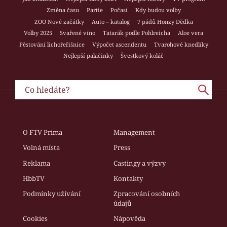
Změna času
Partie
Počasí
Kdy budou volby
ZOO Nové začátky
Auto – katalog
7 pádů Honzy Dědka
Volby 2025
Svařené víno
Tatarák podle Pohlreicha
Aloe vera
Pěstování lichořeřišnice
Výpočet ascendentu
Tvarohové knedlíky
Nejlepší palačinky
Švestkový koláč
O FTV Prima
Management
Volná místa
Press
Reklama
Castingy a výzvy
HbbTV
Kontakty
Podmínky užívání
Zpracování osobních
údajů
Cookies
Nápověda