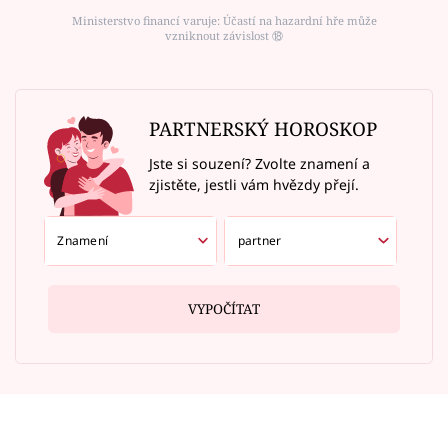
Ministerstvo financí varuje: Účastí na hazardní hře může
vzniknout závislost ⑱
PARTNERSKÝ HOROSKOP
Jste si souzení? Zvolte znamení a
zjistěte, jestli vám hvězdy přejí.
VYPOČÍTAT