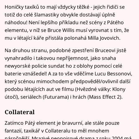
Honičky taxíků to mají vždycky těžké - jejich řidiči se
totiž do celé šlamastiky obvykle dostávají úplně
náhodou! Není lepšího příkladu než scény z Pátého
elementu, v níž se Bruce Willis musí vyrovnat s tím, že
mu v létající káře přistála polonahá Milla Jovovich.
Na druhou stranu, podobné zpestření Bruceovi jistě
vynahradilo i takovou nepříjemnost, jako snaha
newyorské policie sundat ho z oblohy pomocí celé
baterie vznášedel! A za to vše vděčíme Lucu Bessonovi,
který scénou mimochodem předpověděl/ovlivnil další
podobu létajících aut ve filmu (Hvězdné války: Klony
útočí), seriálech (Futurama) i hrách (Mass Effect 2).
Collateral
Zatímco Pátý element je bravurní, ale stále pouze
fantazií, taxikář v Collateralu to měl mnohem
náročnější. Mrazivé neonoirové drama z roku 2004 má