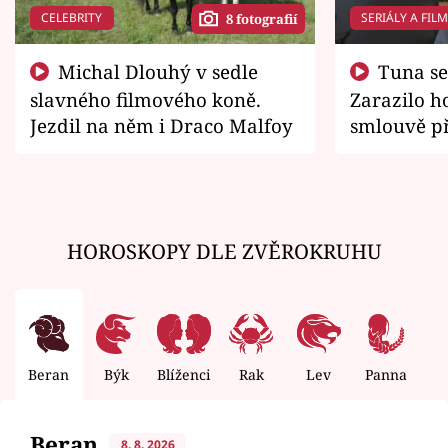
CELEBRITY
SERIÁLY A FIL
8 fotografií
Michal Dlouhý v sedle
Tuna se chtěl vrátit domů.
slavného filmového koně.
Zarazilo ho
Jezdil na něm i Draco Malfoy
smlouvě př
zemřít
HOROSKOPY DLE ZVĚROKRUHU
Beran
Býk
Blíženci
Rak
Lev
Panna
V
Beran
8. 8. 2026