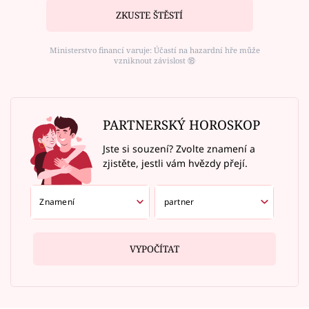
ZKUSTE ŠTĚSTÍ
Ministerstvo financí varuje: Účastí na hazardní hře může
vzniknout závislost ⑱
PARTNERSKÝ HOROSKOP
Jste si souzení? Zvolte znamení a
zjistěte, jestli vám hvězdy přejí.
VYPOČÍTAT