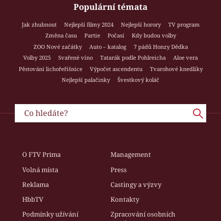
Populární témata
Jak zhubnout
Nejlepší filmy 2024
Nejlepší horory
TV program
Změna času
Partie
Počasí
Kdy budou volby
ZOO Nové začátky
Auto – katalog
7 pádů Honzy Dědka
Volby 2025
Svařené víno
Tatarák podle Pohlreicha
Aloe vera
Pěstování lichořeřišnice
Výpočet ascendentu
Tvarohové knedlíky
Nejlepší palačinky
Švestkový koláč
O FTV Prima
Management
Volná místa
Press
Reklama
Castingy a výzvy
HbbTV
Kontakty
Podmínky užívání
Zpracování osobních