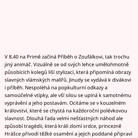
V 8.40 na Primě začíná Příběh o Zoufálkovi, tak trochu
jiný animáč. Vizuálně se od svých lehce umělohmotně
působících kolegů liší stylizací, která připomíná obrazy
slavných vlámských malířů. Jinudy se vydává k divákovi
i příběh. Nespoléhá na popkulturní odkazy a
samoúčelné vtípky, ale vší silou se upíná k samotnému
vyprávění a jeho postavám. Ocitáme se v kouzelném
království, které se chystá na každoroční polévkovou
slavnost. Dlouhá řada velmi nešťastných náhod ale
způsobí tragédii, která králi zlomí srdce, princezně
Hrášce přivodí těžké osamění a jejich poddané připraví