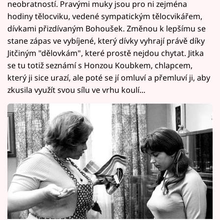
neobratností. Pravými muky jsou pro ni zejména
hodiny tělocviku, vedené sympatickým tělocvikářem,
dívkami přizdívaným Bohoušek. Změnou k lepšímu se
stane zápas ve vybíjené, který dívky vyhrají právě díky
Jitčiným "dělovkám", které prostě nejdou chytat. Jitka
se tu totiž seznámí s Honzou Koubkem, chlapcem,
který ji sice urazí, ale poté se jí omluví a přemluví ji, aby
zkusila využít svou sílu ve vrhu koulí...