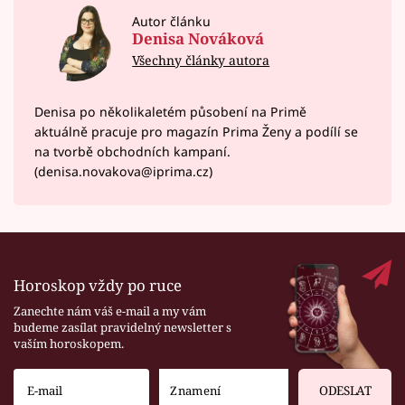
Autor článku
Denisa Nováková
Všechny články autora
Denisa po několikaletém působení na Primě
aktuálně pracuje pro magazín Prima Ženy a podílí se
na tvorbě obchodních kampaní.
(denisa.novakova@iprima.cz)
Horoskop vždy po ruce
Zanechte nám váš e-mail a my vám
budeme zasílat pravidelný newsletter s
vaším horoskopem.
ODESLAT