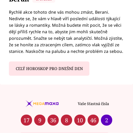
Rychlé akce tohoto dne vás mohou zmást, Berani.
Nedivte se, že vám v hlavě víří poslední události týkající
se lásky a romantiky. Možná budete mít pocit, že se věci
dějí příliš rychle na to, abyste jim mohli skutečně
porozumět. Snažte se nebýt tak analytičtí. Možná zjistíte,
že se honíte za ztraceným cílem, zatímco vlak vyjíždí ze
stanice. Naskočte na palubu a nechte problém za sebou.
CELÝ HOROSKOP PRO DNEŠNÍ DEN
Vaše šťastná čísla
17
9
36
8
10
46
2