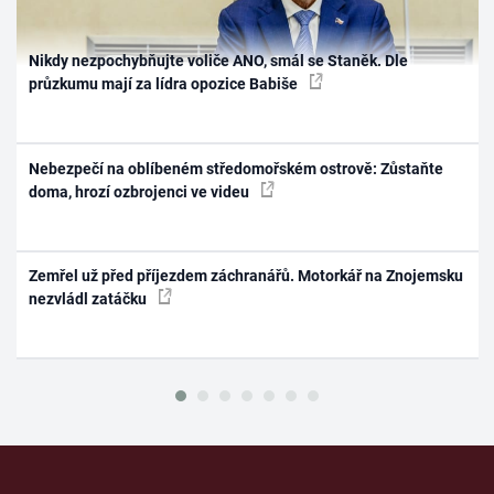
Nikdy nezpochybňujte voliče ANO, smál se Staněk. Dle
průzkumu mají za lídra opozice Babiše
Nebezpečí na oblíbeném středomořském ostrově: Zůstaňte
doma, hrozí ozbrojenci ve videu
Zemřel už před příjezdem záchranářů. Motorkář na Znojemsku
nezvládl zatáčku