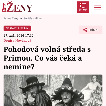
ŽIVĚ
Prima Ženy
■
Seriály a filmy
Trendy:
Polabí
Inspekce
Prostřeno!
AYTO?
SERIÁLY A FILMY
SDÍLET
Módní alarm
Zrádci
Proměny
27. září 2016 17:12
Denisa Nováková
Pohodová volná středa s
Primou. Co vás čeká a
Témata
nemine?
Celebrity
Vztahy
Seriály