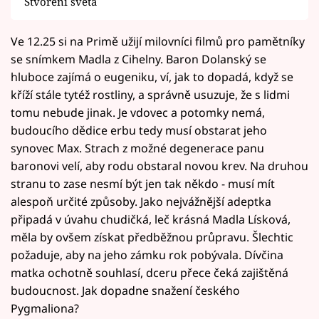
Stvoření světa
Ve 12.25 si na Primě užijí milovníci filmů pro pamětníky
se snímkem Madla z Cihelny. Baron Dolanský se
hluboce zajímá o eugeniku, ví, jak to dopadá, když se
kříží stále tytéž rostliny, a správně usuzuje, že s lidmi
tomu nebude jinak. Je vdovec a potomky nemá,
budoucího dědice erbu tedy musí obstarat jeho
synovec Max. Strach z možné degenerace panu
baronovi velí, aby rodu obstaral novou krev. Na druhou
stranu to zase nesmí být jen tak někdo - musí mít
alespoň určité způsoby. Jako nejvážnější adeptka
připadá v úvahu chudičká, leč krásná Madla Lísková,
měla by ovšem získat předběžnou průpravu. Šlechtic
požaduje, aby na jeho zámku rok pobývala. Dívčina
matka ochotně souhlasí, dceru přece čeká zajištěná
budoucnost. Jak dopadne snažení českého
Pygmaliona?