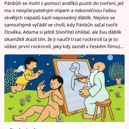
Pánbůh se mohl s pomocí andílků pustit do tvoření, jež
mu s nevyčerpatelným vtipem a nekonečnou řadou
skvělých nápadů kazil neposedný ďáblík. Nejvíce se
samozřejmě vyřádil ve chvíli, kdy Pánbůh začal tvořit
člověka. Adama si ještě Stvořitel ohlídal, ale Evu ďáblík
okamžitě zkazil tím, že ji naučil trsat rocknroll (a je to
vůbec první rocknroll, jaký kdy zazněl v českém filmu)...