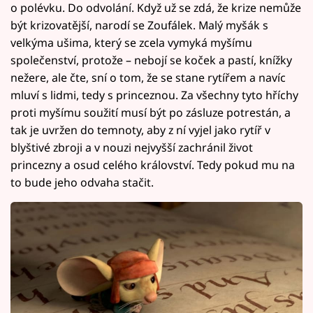
o polévku. Do odvolání. Když už se zdá, že krize nemůže
být krizovatější, narodí se Zoufálek. Malý myšák s
velkýma ušima, který se zcela vymyká myšímu
společenství, protože – nebojí se koček a pastí, knížky
nežere, ale čte, sní o tom, že se stane rytířem a navíc
mluví s lidmi, tedy s princeznou. Za všechny tyto hříchy
proti myšímu soužití musí být po zásluze potrestán, a
tak je uvržen do temnoty, aby z ní vyjel jako rytíř v
blyštivé zbroji a v nouzi nejvyšší zachránil život
princezny a osud celého království. Tedy pokud mu na
to bude jeho odvaha stačit.