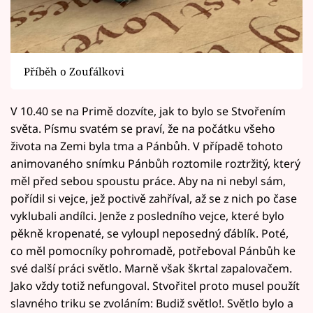
Příběh o Zoufálkovi
V 10.40 se na Primě dozvíte, jak to bylo se Stvořením
světa. Písmu svatém se praví, že na počátku všeho
života na Zemi byla tma a Pánbůh. V případě tohoto
animovaného snímku Pánbůh roztomile roztržitý, který
měl před sebou spoustu práce. Aby na ni nebyl sám,
pořídil si vejce, jež poctivě zahříval, až se z nich po čase
vyklubali andílci. Jenže z posledního vejce, které bylo
pěkně kropenaté, se vyloupl neposedný ďáblík. Poté,
co měl pomocníky pohromadě, potřeboval Pánbůh ke
své další práci světlo. Marně však škrtal zapalovačem.
Jako vždy totiž nefungoval. Stvořitel proto musel použít
slavného triku se zvoláním: Budiž světlo!. Světlo bylo a