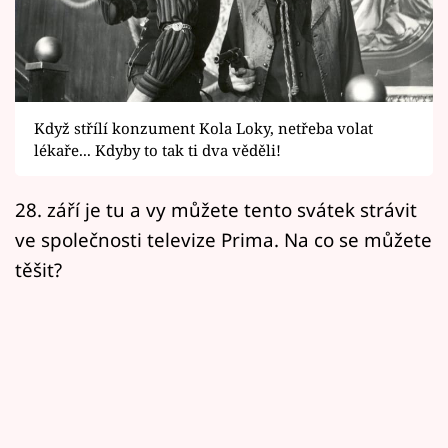
Horoskopy
Sledujte prima+
Filmový festival Karlovy Vary
Když střílí konzument Kola Loky, netřeba volat
Pořady
lékaře... Kdyby to tak ti dva věděli!
Mámy sobě
28. září je tu a vy můžete tento svátek strávit
ve společnosti televize Prima. Na co se můžete
Přihlášení
těšit?
Sledujte nás