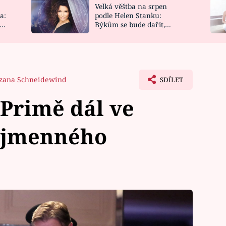
Velká věštba na srpen
NOVINKY
ZAHRADA
a:
podle Helen Stanku:
y
Býkům se bude dařit,
VIDEORECEPTY
DESIGN
Vodnáře čeká jízda
zana Schneidewind
SDÍLET
 Primě dál ve
nojmenného