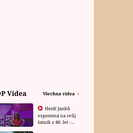
P Videa
Všechna videa
Heidi Janků
vzpomíná na svůj
šatník z 80. let -
Shopaholičky