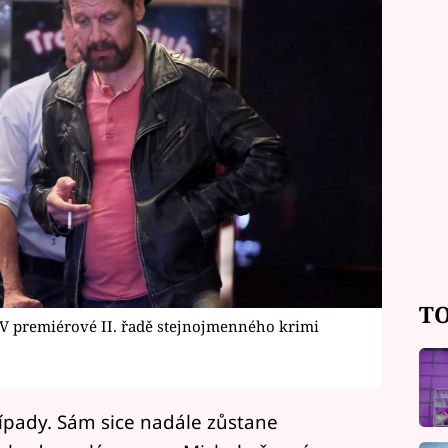
TO
 V premiérové II. řadě stejnojmenného krimi
případy. Sám sice nadále zůstane