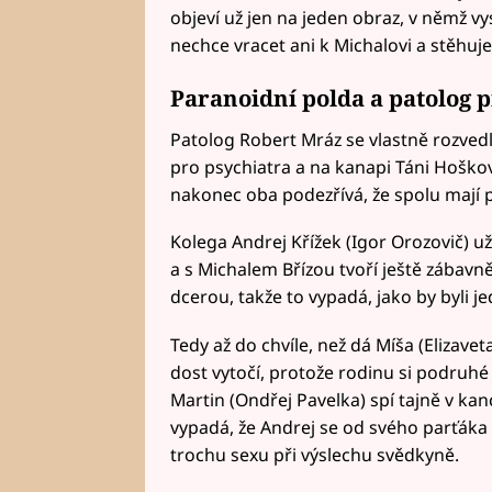
objeví už jen na jeden obraz, v němž v
nechce vracet ani k Michalovi a stěhuje
Paranoidní polda a patolog 
Patolog Robert Mráz se vlastně rozvedl 
pro psychiatra a na kanapi Táni Hoškov
nakonec oba podezřívá, že spolu mají 
Kolega Andrej Křížek (Igor Orozovič) u
a s Michalem Břízou tvoří ještě zábavně
dcerou, takže to vypadá, jako by byli j
Tedy až do chvíle, než dá Míša (Elizav
dost vytočí, protože rodinu si podruhé 
Martin (Ondřej Pavelka) spí tajně v kan
vypadá, že Andrej se od svého parťáka ho
trochu sexu při výslechu svědkyně.