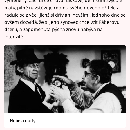
vyměněný. Začíná se chovat laskavě, dělníkům zvyšuje
platy, pilně navštěvuje rodinu svého nového přítele a
raduje se z věcí, jichž si dřív ani nevšiml. Jednoho dne se
ovšem dozvídá, že si jeho synovec chce vzít Fáberovu
dceru, a zapomenutá pýcha znovu nabývá na
intenzitě...
Nebe a dudy