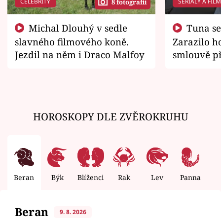
CELEBRITY
SERIÁLY A FIL
8 fotografií
Michal Dlouhý v sedle
Tuna se chtěl vrátit domů.
slavného filmového koně.
Zarazilo ho
Jezdil na něm i Draco Malfoy
smlouvě př
zemřít
HOROSKOPY DLE ZVĚROKRUHU
Beran
Býk
Blíženci
Rak
Lev
Panna
V
Beran
9. 8. 2026