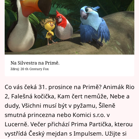
Horoskopy
Sledujte prima+
Filmový festival Karlovy Vary
Pořady
Mámy sobě
Na Silvestra na Primě.
Zdroj: 20 th Century Fox
Přihlášení
Co vás čeká 31. prosince na Primě? Animák Rio
2, Falešná kočička, Kam čert nemůže, Nebe a
dudy, Všichni musí být v pyžamu, Šíleně
Sledujte nás
smutná princezna nebo Komici s.r.o. v
Lucerně. Večer přichází Prima Partička, kterou
vystřídá Český mejdan s Impulsem. Užijte si