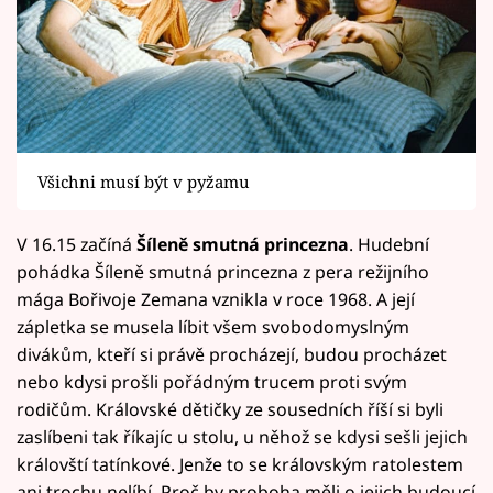
Všichni musí být v pyžamu
V 16.15 začíná
Šíleně smutná princezna
. Hudební
pohádka Šíleně smutná princezna z pera režijního
mága Bořivoje Zemana vznikla v roce 1968. A její
zápletka se musela líbit všem svobodomyslným
divákům, kteří si právě procházejí, budou procházet
nebo kdysi prošli pořádným trucem proti svým
rodičům. Královské dětičky ze sousedních říší si byli
zaslíbeni tak říkajíc u stolu, u něhož se kdysi sešli jejich
královští tatínkové. Jenže to se královským ratolestem
ani trochu nelíbí. Proč by proboha měli o jejich budoucí