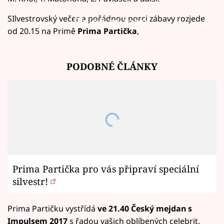
SIlvestrovský večer a pořádnou porci zábavy rozjede
Failed to fetch
od 20.15 na Primě
Prima Partička
,
PODOBNÉ ČLÁNKY
Prima Partička pro vás připraví speciální
silvestr!
Prima Partičku vystřídá
ve 21.40
Český mejdan s
Impulsem 2017
s řadou vašich oblíbených celebrit.