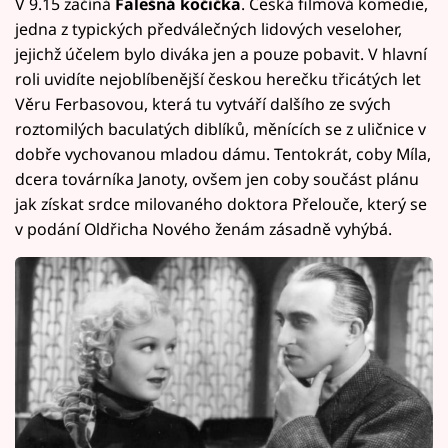
V 9.15 začíná
Falešná kočička
. Česká filmová komedie,
jedna z typických předválečných lidových veseloher,
jejichž účelem bylo diváka jen a pouze pobavit. V hlavní
roli uvidíte nejoblíbenější českou herečku třicátých let
Věru Ferbasovou, která tu vytváří dalšího ze svých
roztomilých baculatých diblíků, měnících se z uličnice v
dobře vychovanou mladou dámu. Tentokrát, coby Míla,
dcera továrníka Janoty, ovšem jen coby součást plánu
jak získat srdce milovaného doktora Přelouče, který se
v podání Oldřicha Nového ženám zásadně vyhýbá.