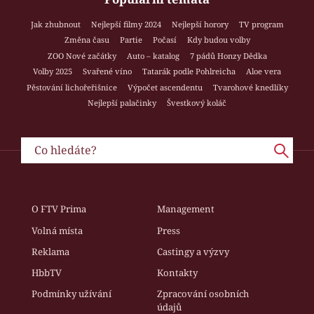
Jak zhubnout
Nejlepší filmy 2024
Nejlepší horory
TV program
Změna času
Partie
Počasí
Kdy budou volby
ZOO Nové začátky
Auto – katalog
7 pádů Honzy Dědka
Volby 2025
Svařené víno
Tatarák podle Pohlreicha
Aloe vera
Pěstování lichořeřišnice
Výpočet ascendentu
Tvarohové knedlíky
Nejlepší palačinky
Švestkový koláč
O FTV Prima
Management
Volná místa
Press
Reklama
Castingy a výzvy
HbbTV
Kontakty
Podmínky užívání
Zpracování osobních
údajů