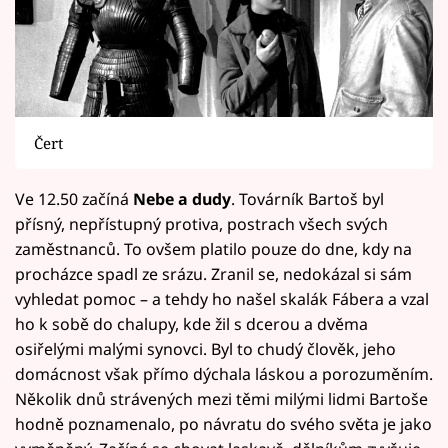
Čert
Ve 12.50 začíná
Nebe a dudy
. Továrník Bartoš byl
přísný, nepřístupný protiva, postrach všech svých
zaměstnanců. To ovšem platilo pouze do dne, kdy na
procházce spadl ze srázu. Zranil se, nedokázal si sám
vyhledat pomoc – a tehdy ho našel skalák Fábera a vzal
ho k sobě do chalupy, kde žil s dcerou a dvěma
osiřelými malými synovci. Byl to chudý člověk, jeho
domácnost však přímo dýchala láskou a porozuměním.
Několik dnů strávených mezi těmi milými lidmi Bartoše
hodně poznamenalo, po návratu do svého světa je jako