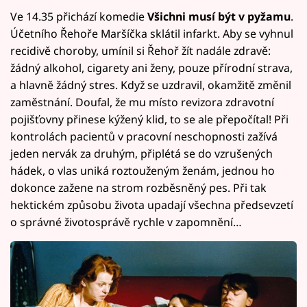
Ve 14.35 přichází komedie
Všichni musí být v pyžamu
.
Účetního Řehoře Maršíčka sklátil infarkt. Aby se vyhnul
recidivě choroby, umínil si Řehoř žít nadále zdravě:
žádný alkohol, cigarety ani ženy, pouze přírodní strava,
a hlavně žádný stres. Když se uzdravil, okamžitě změnil
zaměstnání. Doufal, že mu místo revizora zdravotní
pojišťovny přinese kýžený klid, to se ale přepočítal! Při
kontrolách pacientů v pracovní neschopnosti zažívá
jeden nervák za druhým, připlétá se do vzrušených
hádek, o vlas uniká roztouženým ženám, jednou ho
dokonce zažene na strom rozběsněný pes. Při tak
hektickém způsobu života upadají všechna předsevzetí
o správné životosprávě rychle v zapomnění…