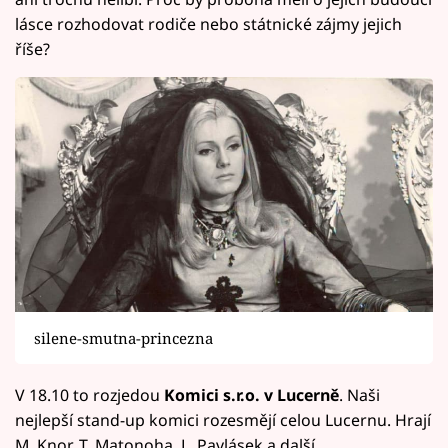
lásce rozhodovat rodiče nebo státnické zájmy jejich
říše?
silene-smutna-princezna
V 18.10 to rozjedou
Komici s.r.o. v Lucerně
. Naši
nejlepší stand-up komici rozesmějí celou Lucernu. Hrají
M. Knor, T. Matonoha, L. Pavlásek a další.