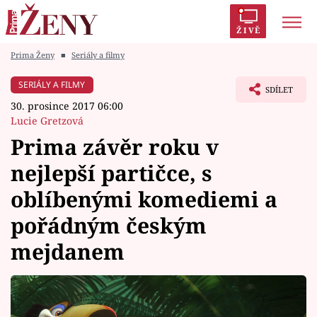
ŽIVĚ
Prima Ženy
■
Seriály a filmy
Trendy:
Polabí
Inspekce
Prostřeno!
AYTO?
SERIÁLY A FILMY
SDÍLET
Módní alarm
Zrádci
Proměny
30. prosince 2017 06:00
Lucie Gretzová
Prima závěr roku v
nejlepší partičce, s
Témata
oblíbenými komediemi a
Celebrity
pořádným českým
mejdanem
Vztahy
Seriály