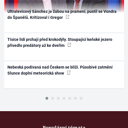
Ultralevicový Sánchez je žábou na prameni, pustil se Vondra
do Španělů. Kritizoval i Gregor
Tisíce lidí prchají před krokodýly. Stoupající keňské jezero
přivedlo predátory až ke dveřím
Nebeská podívaná nad Českem se blíží. Působivé zatmění
Slunce doplní meteorická show
Populární témata