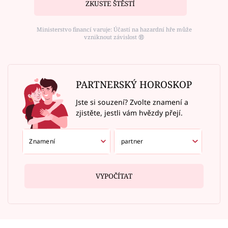
ZKUSTE ŠTĚSTÍ
Ministerstvo financí varuje: Účastí na hazardní hře může
vzniknout závislost ⑱
PARTNERSKÝ HOROSKOP
Jste si souzení? Zvolte znamení a
zjistěte, jestli vám hvězdy přejí.
VYPOČÍTAT