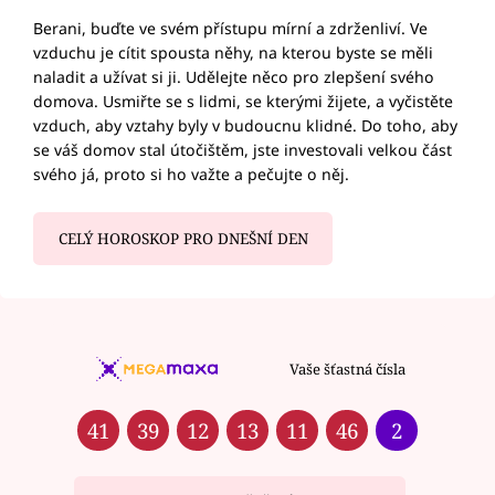
Berani, buďte ve svém přístupu mírní a zdrženliví. Ve
vzduchu je cítit spousta něhy, na kterou byste se měli
naladit a užívat si ji. Udělejte něco pro zlepšení svého
domova. Usmiřte se s lidmi, se kterými žijete, a vyčistěte
vzduch, aby vztahy byly v budoucnu klidné. Do toho, aby
se váš domov stal útočištěm, jste investovali velkou část
svého já, proto si ho važte a pečujte o něj.
CELÝ HOROSKOP PRO DNEŠNÍ DEN
Vaše šťastná čísla
41
39
12
13
11
46
2