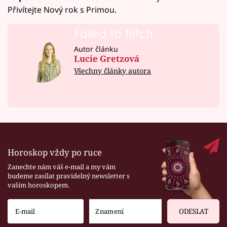
Přivítejte Nový rok s Primou.
Failed to fetch
Autor článku
Lucie Gretzová
Všechny články autora
Horoskop vždy po ruce
Zanechte nám váš e-mail a my vám
budeme zasílat pravidelný newsletter s
vaším horoskopem.
ODESLAT