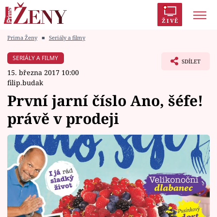
ŽIVĚ
Prima Ženy
■
Seriály a filmy
Trendy:
Polabí
Inspekce
Prostřeno!
AYTO?
SERIÁLY A FILMY
SDÍLET
Módní alarm
Zrádci
Proměny
15. března 2017 10:00
filip.budak
První jarní číslo Ano, šéfe!
právě v prodeji
Témata
Celebrity
Vztahy
Seriály