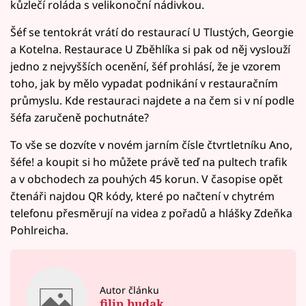
kůzlečí roláda s velikonoční nádivkou.
Šéf se tentokrát vrátí do restaurací U Tlustých, Georgie
a Kotelna. Restaurace U Zběhlíka si pak od něj vyslouží
jedno z nejvyšších ocenění, šéf prohlásí, že je vzorem
toho, jak by mělo vypadat podnikání v restauračním
průmyslu. Kde restauraci najdete a na čem si v ní podle
šéfa zaručeně pochutnáte?
To vše se dozvíte v novém jarním čísle čtvrtletníku Ano,
šéfe! a koupit si ho můžete právě teď na pultech trafik
a v obchodech za pouhých 45 korun. V časopise opět
čtenáři najdou QR kódy, které po načtení v chytrém
telefonu přesměrují na videa z pořadů a hlášky Zdeňka
Pohlreicha.
Autor článku
filip.budak