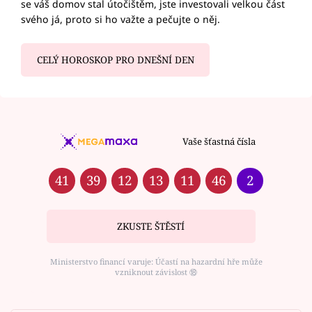
se váš domov stal útočištěm, jste investovali velkou část
svého já, proto si ho važte a pečujte o něj.
CELÝ HOROSKOP PRO DNEŠNÍ DEN
Vaše šťastná čísla
41
39
12
13
11
46
2
ZKUSTE ŠTĚSTÍ
Ministerstvo financí varuje: Účastí na hazardní hře může
vzniknout závislost ⑱