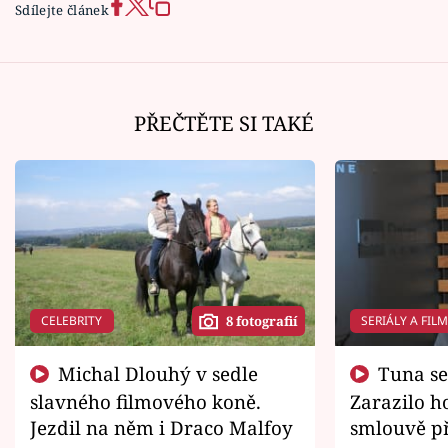
Sdílejte článek
PŘEČTĚTE SI TAKÉ
CELEBRITY
SERIÁLY A FIL
8 fotografií
Michal Dlouhý v sedle
Tuna se chtěl vrátit domů.
slavného filmového koně.
Zarazilo ho
Jezdil na něm i Draco Malfoy
smlouvě př