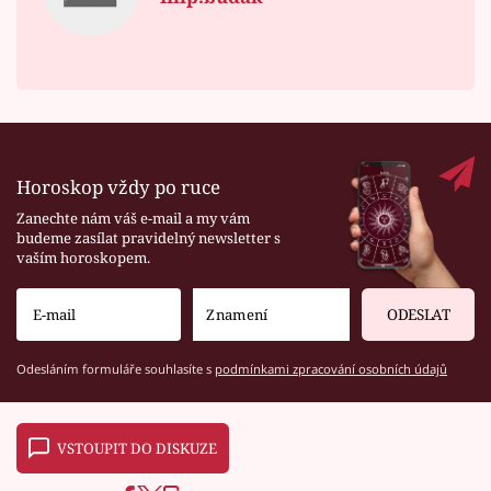
Horoskop vždy po ruce
Zanechte nám váš e-mail a my vám
budeme zasílat pravidelný newsletter s
vaším horoskopem.
ODESLAT
Odesláním formuláře souhlasíte s
podmínkami zpracování osobních údajů
VSTOUPIT DO DISKUZE