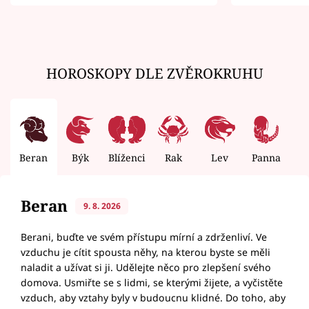
zemřít
HOROSKOPY DLE ZVĚROKRUHU
Beran
Býk
Blíženci
Rak
Lev
Panna
V
Beran
9. 8. 2026
Berani, buďte ve svém přístupu mírní a zdrženliví. Ve
vzduchu je cítit spousta něhy, na kterou byste se měli
naladit a užívat si ji. Udělejte něco pro zlepšení svého
domova. Usmiřte se s lidmi, se kterými žijete, a vyčistěte
vzduch, aby vztahy byly v budoucnu klidné. Do toho, aby