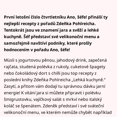
První letošní číslo čtvrtletníku Ano, šéfe! přináší ty
nejlepší recepty z pořadů Zdeňka Pohlreicha.
Tentokrát jsou ve znamení jara a svěží a lehké
kuchyně. Šéf představí své velikonoční menu a
samozřejmě navštíví podniky, které prošly
hodnocením v pořadu Ano, šéfe!
Müsli s jogurtovou pěnou, jahodový drink, zapečená
rajčata, studená polévka z rukoly, cuketové špagety
nebo čokoládový dort s chilli jsou top recepty z
poslední knihy Zdeňka Pohlreicha „Lehká kuchyně.“
Zasytí, a přitom vám dodají tu správnou dávku jarní
energie! K vítání jara si můžete připravit i polévku
šmigrustovku, vajíčkový salát s mrkví nebo italský
koláč se špenátem. Zdeněk představí i své sváteční
velikonoční menu, ve kterém nemůže chybět například