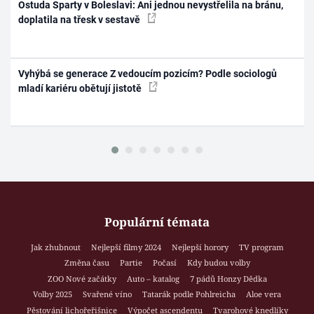
Ostuda Sparty v Boleslavi: Ani jednou nevystřelila na bránu,
doplatila na třesk v sestavě
Vyhýbá se generace Z vedoucím pozicím? Podle sociologů
mladí kariéru obětují jistotě
Populární témata
Jak zhubnout
Nejlepší filmy 2024
Nejlepší horory
TV program
Změna času
Partie
Počasí
Kdy budou volby
ZOO Nové začátky
Auto – katalog
7 pádů Honzy Dědka
Volby 2025
Svařené víno
Tatarák podle Pohlreicha
Aloe vera
Pěstování lichořeřišnice
Výpočet ascendentu
Tvarohové knedlíky