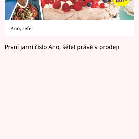
Horoskopy
Sledujte prima+
Ano, šéfe!
Filmový festival Karlovy Vary
První jarní číslo Ano, šéfe! právě v prodeji
Pořady
Mámy sobě
Přihlášení
Sledujte nás