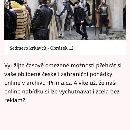
Horoskopy
Sledujte prima+
Filmový festival Karlovy Vary
Pořady
Sedmero krkavců - Obrázek 12
Mámy sobě
Využijte časově omezené možnosti přehrát si
vaše oblíbené české i zahraniční pohádky
Přihlášení
online v archivu iPrima.cz. A víte už, že naši
online nabídku si lze vychutnávat i zcela bez
Sledujte nás
reklam?