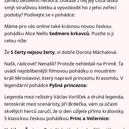
zámku děsivého netvora. Dokáže z něj její čistá láska
smýt strašlivou kletbu a vysvobodit ho z jeho zvířecí
podoby? Podívejte se v pohádce:
Máme pro vás online také krásnou novou českou
pohádku Alice Nellis
Sedmero krkavců.
Pusťte si ji
celou níže:
Že
S čerty nejsou žerty
, ví dobře Dorota Máchalová.
Našli, rádcové? Nenašli? Protože nehledali na Primě. Ta
uvádí nejoblíbenější filmovou pohádku o moudrém
králi Miroslavovi, který napravil princeznu Krasomilu. V
legendární pohádce
Pyšná princezna:
Legenda mezi režiséry Václav Vorlíček a druhá legenda,
tentokrát mezi scenáristy, Jiří Brdečka, vám za účasti
skvělých herců zaručí, že si den užijete přímo královsky.
S klasickou českou pohádkou
Princ a Večernice: