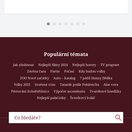
Populární témata
Jak zhubnout
Nejlepší filmy 2024
Nejlepší horory
TV program
Změna času
Partie
Počasí
Kdy budou volby
ZOO Nové začátky
Auto – katalog
7 pádů Honzy Dědka
Volby 2025
Svařené víno
Tatarák podle Pohlreicha
Aloe vera
Pěstování lichořeřišnice
Výpočet ascendentu
Tvarohové knedlíky
Nejlepší palačinky
Švestkový koláč