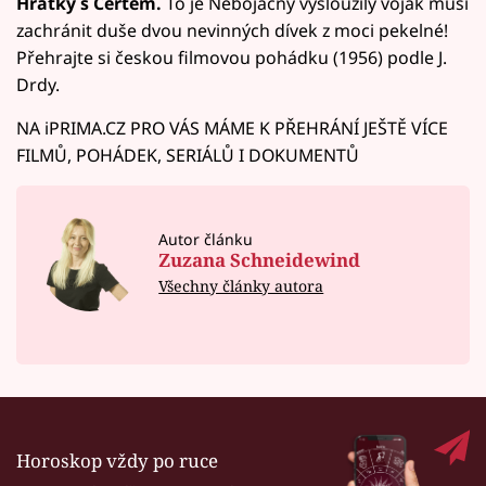
Hrátky s Čertem.
To je Nebojácný vysloužilý voják musí
zachránit duše dvou nevinných dívek z moci pekelné!
Přehrajte si českou filmovou pohádku (1956) podle J.
Drdy.
NA iPRIMA.CZ PRO VÁS MÁME K PŘEHRÁNÍ JEŠTĚ VÍCE
FILMŮ, POHÁDEK, SERIÁLŮ I DOKUMENTŮ
Autor článku
Zuzana Schneidewind
Všechny články autora
Horoskop vždy po ruce