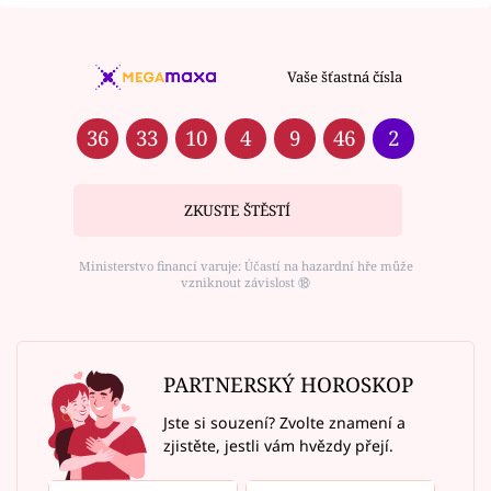
Vaše šťastná čísla
36
33
10
4
9
46
2
ZKUSTE ŠTĚSTÍ
Ministerstvo financí varuje: Účastí na hazardní hře může
vzniknout závislost ⑱
PARTNERSKÝ HOROSKOP
Jste si souzení? Zvolte znamení a
zjistěte, jestli vám hvězdy přejí.