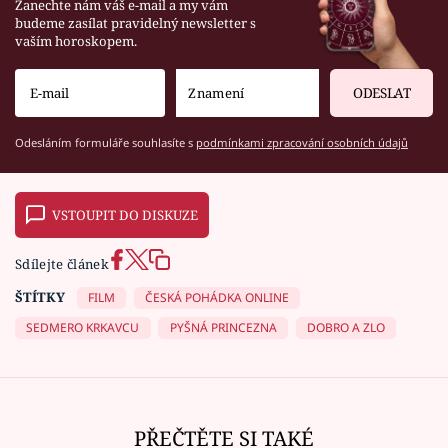
Zanechte nám váš e-mail a my vám
budeme zasílat pravidelný newsletter s
vaším horoskopem.
ODESLAT
Odesláním formuláře souhlasíte s
podmínkami zpracování osobních údajů
VSTOUPIT DO DISKUZE
Sdílejte článek
ŠTÍTKY
FILM
ČESKÁ POHÁDKA ONLINE
SEDMERO KRKAVCU
PYŠNÁ PRINCEZNA
DOBRO A ZLO
PŘEČTĚTE SI TAKÉ