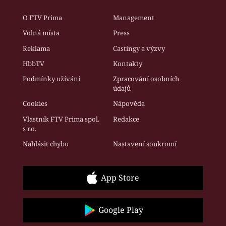
O FTV Prima
Management
Volná místa
Press
Reklama
Castingy a výzvy
HbbTV
Kontakty
Podmínky užívání
Zpracování osobních
údajů
Cookies
Nápověda
Vlastník FTV Prima spol.
Redakce
s r.o.
Nahlásit chybu
Nastavení soukromí
App Store
Google Play