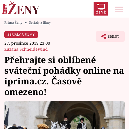
ŽIVĚ
Prima Ženy
■
Seriály a filmy
Trendy:
Polabí
Inspekce
Prostřeno!
AYTO?
SERIÁLY A FILMY
SDÍLET
Módní alarm
Zrádci
Proměny
27. prosince 2019 23:00
Zuzana Schneidewind
Přehrajte si oblíbené
sváteční pohádky online na
Témata
iprima.cz. Časově
Celebrity
omezeno!
Vztahy
Seriály