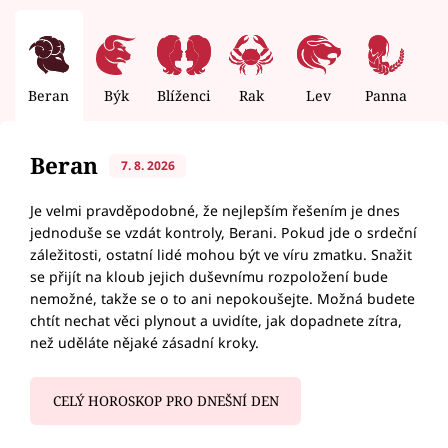
Beran
Býk
Blíženci
Rak
Lev
Panna
V
Beran
7. 8. 2026
Je velmi pravděpodobné, že nejlepším řešením je dnes
jednoduše se vzdát kontroly, Berani. Pokud jde o srdeční
záležitosti, ostatní lidé mohou být ve víru zmatku. Snažit
se přijít na kloub jejich duševnímu rozpoložení bude
nemožné, takže se o to ani nepokoušejte. Možná budete
chtít nechat věci plynout a uvidíte, jak dopadnete zítra,
než uděláte nějaké zásadní kroky.
CELÝ HOROSKOP PRO DNEŠNÍ DEN