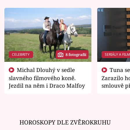
CELEBRITY
SERIÁLY A FIL
8 fotografií
Michal Dlouhý v sedle
Tuna se chtěl vrátit domů.
slavného filmového koně.
Zarazilo ho
Jezdil na něm i Draco Malfoy
smlouvě př
zemřít
HOROSKOPY DLE ZVĚROKRUHU