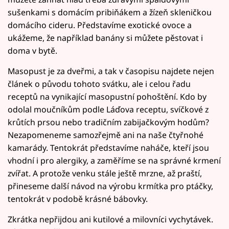
sušenkami s domácím pribiňákem a žízeň skleničkou
domácího cideru. Představíme exotické ovoce a
ukážeme, že například banány si můžete pěstovat i
doma v bytě.
Masopust je za dveřmi, a tak v časopisu najdete nejen
článek o původu tohoto svátku, ale i celou řadu
receptů na vynikající masopustní pohoštění. Kdo by
odolal moučníkům podle Láďova receptu, svíčkové z
krůtích prsou nebo tradičním zabijačkovým hodům?
Nezapomeneme samozřejmě ani na naše čtyřnohé
kamarády. Tentokrát představíme naháče, kteří jsou
vhodní i pro alergiky, a zaměříme se na správné krmení
zvířat. A protože venku stále ještě mrzne, až praští,
přineseme další návod na výrobu krmítka pro ptáčky,
tentokrát v podobě krásné bábovky.
Zkrátka nepřijdou ani kutilové a milovníci vychytávek.