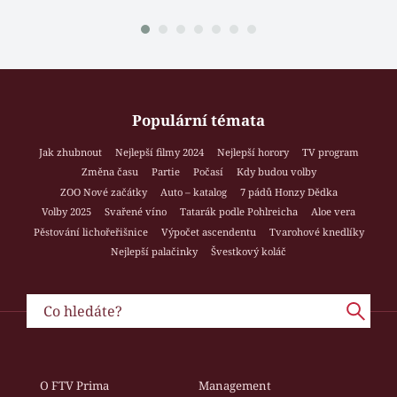
Populární témata
Jak zhubnout
Nejlepší filmy 2024
Nejlepší horory
TV program
Změna času
Partie
Počasí
Kdy budou volby
ZOO Nové začátky
Auto – katalog
7 pádů Honzy Dědka
Volby 2025
Svařené víno
Tatarák podle Pohlreicha
Aloe vera
Pěstování lichořeřišnice
Výpočet ascendentu
Tvarohové knedlíky
Nejlepší palačinky
Švestkový koláč
O FTV Prima
Management