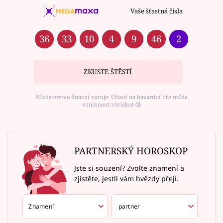
Vaše šťastná čísla
36
33
10
4
9
46
2
ZKUSTE ŠTĚSTÍ
Ministerstvo financí varuje: Účastí na hazardní hře může
vzniknout závislost ⑱
PARTNERSKÝ HOROSKOP
Jste si souzení? Zvolte znamení a
zjistěte, jestli vám hvězdy přejí.