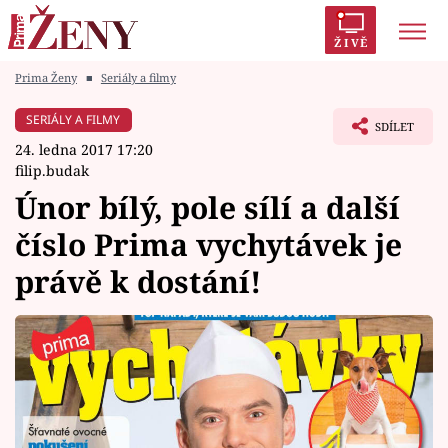
ŽIVĚ
Prima Ženy
■
Seriály a filmy
Trendy:
Polabí
Inspekce
Prostřeno!
AYTO?
SERIÁLY A FILMY
SDÍLET
Módní alarm
Zrádci
Proměny
24. ledna 2017 17:20
filip.budak
Únor bílý, pole sílí a další
číslo Prima vychytávek je
Témata
právě k dostání!
Celebrity
Vztahy
Seriály