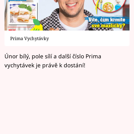
Horoskopy
Sledujte prima+
Filmový festival Karlovy Vary
Prima Vychytávky
Pořady
Únor bílý, pole sílí a další číslo Prima
Mámy sobě
vychytávek je právě k dostání!
Přihlášení
Sledujte nás