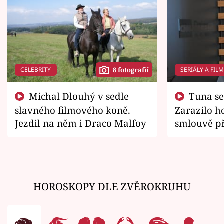
CELEBRITY
SERIÁLY A FIL
8 fotografií
Michal Dlouhý v sedle
Tuna se chtěl vrátit domů.
slavného filmového koně.
Zarazilo ho
Jezdil na něm i Draco Malfoy
smlouvě př
zemřít
HOROSKOPY DLE ZVĚROKRUHU