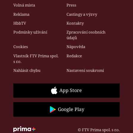
Volná místa
Press
Reklama
Castingy a výzvy
HbbTV
Kontakty
Podmínky užívání
Zpracování osobních
údajů
Cookies
Nápověda
Vlastník FTV Prima spol.
Redakce
s r.o.
Nahlásit chybu
Nastavení soukromí
App Store
Google Play
© FTV Prima spol. s r.o.