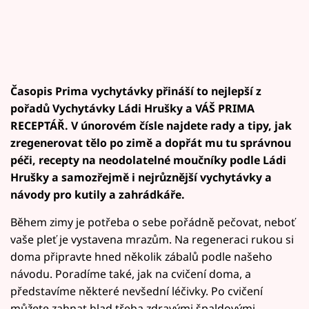
Časopis Prima vychytávky přináší to nejlepší z
pořadů Vychytávky Ládi Hrušky a
VÁŠ PRIMA
RECEPTÁŘ
. V únorovém čísle najdete rady a tipy, jak
zregenerovat tělo po zimě a dopřát mu tu správnou
péči, recepty na neodolatelné moučníky podle Ládi
Hrušky a samozřejmě i nejrůznější vychytávky a
návody pro kutily a zahrádkáře.
Během zimy je potřeba o sebe pořádně pečovat, neboť
vaše pleť je vystavena mrazům. Na regeneraci rukou si
doma připravte hned několik zábalů podle našeho
návodu. Poradíme také, jak na cvičení doma, a
představíme některé nevšední léčivky. Po cvičení
můžete zahnat hlad třeba zdravými špaldovými