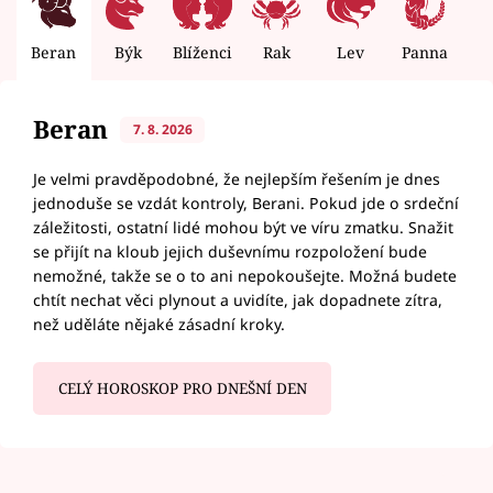
Beran
Býk
Blíženci
Rak
Lev
Panna
V
Beran
7. 8. 2026
Je velmi pravděpodobné, že nejlepším řešením je dnes
jednoduše se vzdát kontroly, Berani. Pokud jde o srdeční
záležitosti, ostatní lidé mohou být ve víru zmatku. Snažit
se přijít na kloub jejich duševnímu rozpoložení bude
nemožné, takže se o to ani nepokoušejte. Možná budete
chtít nechat věci plynout a uvidíte, jak dopadnete zítra,
než uděláte nějaké zásadní kroky.
CELÝ HOROSKOP PRO DNEŠNÍ DEN