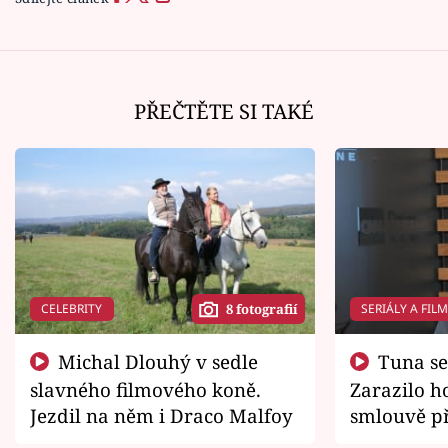
PŘEČTĚTE SI TAKÉ
CELEBRITY
SERIÁLY A FIL
8 fotografií
Michal Dlouhý v sedle
Tuna se chtěl vrátit domů.
slavného filmového koně.
Zarazilo ho
Jezdil na něm i Draco Malfoy
smlouvě př
zemřít