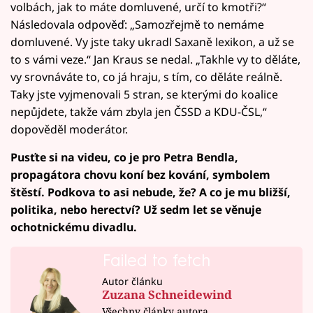
volbách, jak to máte domluvené, určí to kmotři?“
Následovala odpověď: „Samozřejmě to nemáme
domluvené. Vy jste taky ukradl Saxaně lexikon, a už se
to s vámi veze.“ Jan Kraus se nedal. „Takhle vy to děláte,
vy srovnáváte to, co já hraju, s tím, co děláte reálně.
Taky jste vyjmenovali 5 stran, se kterými do koalice
nepůjdete, takže vám zbyla jen ČSSD a KDU-ČSL,“
dopověděl moderátor.
Pusťte si na videu, co je pro Petra Bendla,
propagátora chovu koní bez kování, symbolem
štěstí. Podkova to asi nebude, že? A co je mu bližší,
politika, nebo herectví? Už sedm let se věnuje
ochotnickému divadlu.
Failed to fetch
Autor článku
Zuzana Schneidewind
Všechny články autora