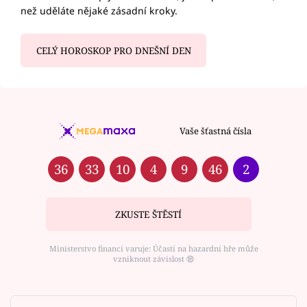
než uděláte nějaké zásadní kroky.
CELÝ HOROSKOP PRO DNEŠNÍ DEN
Vaše šťastná čísla
36
33
10
4
9
46
2
ZKUSTE ŠTĚSTÍ
Ministerstvo financí varuje: Účastí na hazardní hře může
vzniknout závislost ⑱