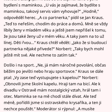
bydlení s maminkou. „U vás je zajímavé, že bydlíte s
maminkou, takový servis vám vyhovuje?“ „Hodně,“
odpověděl herec. „A co partnerka,“ pídil se Jan Kraus.
„Teď to neřeším, chodím do práce a domů. Mně se vždy
líbily ženy v mladém věku a ještě jsem nepřišel k tomu,
že jsou také ženy už v mém věku. A taky jsem na to už
línej. Děti řvou…“ Kraus chtěl vědět: „Jako že si budoucí
partnerka nějaké přivede?“ Norbert: „Taky bych mohl
ještě mít své. Ale nechme to zatím tak.“
Došlo i na sport. „Ne, já mám náročné povolání, občas
běžím po jevišti nebo hraju sportovce.“ Kraus se dále
ptal: „Vy zase teď vystupujete s kapelou?“ Norbert:
„Obnovili jsme školní kapelu. Hraji tam na bicí. Ale k
divadlu v Ostravě mám nostalgický vztah, hrál tam i
otec. Maminka se na mě chodí stále dívat. Ale teď
méně, pořídili jsme si ostravského krysaříka, a ten ji
nechce pouštět.“ Moderátor si rýpnul: „A musíte