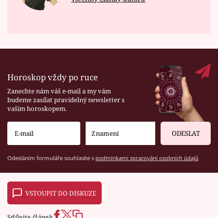
Horoskop vždy po ruce
Zanechte nám váš e-mail a my vám
budeme zasílat pravidelný newsletter s
vaším horoskopem.
ODESLAT
Odesláním formuláře souhlasíte s
podmínkami zpracování osobních údajů
VSTOUPIT DO DISKUZE
Sdílejte článek