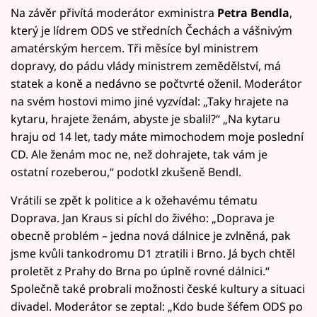
Na závěr přivítá moderátor exministra
Petra Bendla
,
který je lídrem ODS ve středních Čechách a vášnivým
amatérským hercem. Tři měsíce byl ministrem
dopravy, do pádu vlády ministrem zemědělství, má
statek a koně a nedávno se počtvrté oženil. Moderátor
na svém hostovi mimo jiné vyzvídal: „Taky hrajete na
kytaru, hrajete ženám, abyste je sbalil?“ „Na kytaru
hraju od 14 let, tady máte mimochodem moje poslední
CD. Ale ženám moc ne, než dohrajete, tak vám je
ostatní rozeberou,“ podotkl zkušeně Bendl.
Vrátili se zpět k politice a k ožehavému tématu
Doprava. Jan Kraus si píchl do živého: „Doprava je
obecně problém – jedna nová dálnice je zvlněná, pak
jsme kvůli tankodromu D1 ztratili i Brno. Já bych chtěl
proletět z Prahy do Brna po úplně rovné dálnici.“
Společně také probrali možnosti české kultury a situaci
divadel. Moderátor se zeptal: „Kdo bude šéfem ODS po