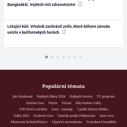
Bangladéši. Vojtěch ničí zdravotnictví
Létající kůň: Vrtulník zachránil zvíře, které během závodu
uvízlo v kalifornských horách
Populární témata
Jak zhubnout
Nejlepší filmy 2024
Nejlepší horory
TV program
Změna času
Partie
Počasí
Kdy budou volby
ZOO Nové začátky
Auto – katalog
7 pádů Honzy Dědka
Volby 2025
Svařené víno
Tatarák podle Pohlreicha
Aloe vera
Pěstování lichořeřišnice
Výpočet ascendentu
Tvarohové knedlíky