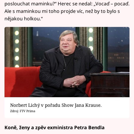
poslouchat maminku?“ Herec se nedal: „Vocaď – pocaď.
Ale s maminkou mi toho projde víc, než by to bylo s
nějakou holkou.“
Norbert Lichý v pořadu Show Jana Krause.
Zdroj: FTV Prima
Koně, ženy a zpěv exministra Petra Bendla