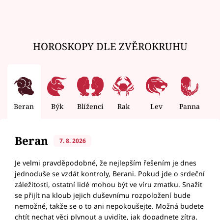
HOROSKOPY DLE ZVĚROKRUHU
Beran
Býk
Blíženci
Rak
Lev
Panna
V
Beran
7. 8. 2026
Je velmi pravděpodobné, že nejlepším řešením je dnes
jednoduše se vzdát kontroly, Berani. Pokud jde o srdeční
záležitosti, ostatní lidé mohou být ve víru zmatku. Snažit
se přijít na kloub jejich duševnímu rozpoložení bude
nemožné, takže se o to ani nepokoušejte. Možná budete
chtít nechat věci plynout a uvidíte, jak dopadnete zítra,