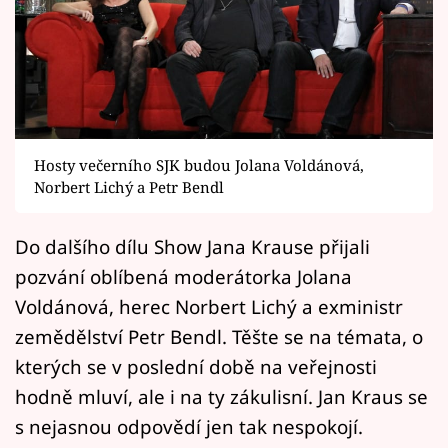
Horoskopy
Sledujte prima+
Filmový festival Karlovy Vary
Pořady
Hosty večerního SJK budou Jolana Voldánová,
Norbert Lichý a Petr Bendl
Mámy sobě
Do dalšího dílu Show Jana Krause přijali
Přihlášení
pozvání oblíbená moderátorka Jolana
Voldánová, herec Norbert Lichý a exministr
zemědělství Petr Bendl. Těšte se na témata, o
Sledujte nás
kterých se v poslední době na veřejnosti
hodně mluví, ale i na ty zákulisní. Jan Kraus se
s nejasnou odpovědí jen tak nespokojí.