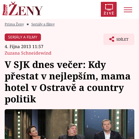
ŽIVĚ
Prima Ženy
■
Seriály a filmy
Trendy:
Polabí
Inspekce
Prostřeno!
AYTO?
SERIÁLY A FILMY
SDÍLET
Módní alarm
Zrádci
Proměny
4. října 2013 11:57
Zuzana Schneidewind
V SJK dnes večer: Kdy
přestat v nejlepším, mama
Témata
hotel v Ostravě a country
Celebrity
politik
Vztahy
Seriály