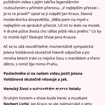
puštěním videa s jejím takřka legendárním
rozloučením v přímém přenosu. „V nejlepším přestat –
je to to pravé?“ optal se jí vzápětí Jan Kraus. Slavná
moderátorka dovysvětlila: „Měla jsem na mysli v
nejlepším ve zprávách přestat. Už mi to lezlo na mozek.
V druhé půlce života chci dělat ještě něco jiného.“ Co by
to mohlo být? Sledujte Show Jana Krause.
Ač se to zdá neuvěřitelné, momentálně sympatická
Jolana Voldánová skutečně hlavně odpočívá a po
mnoha letech tráví co nejvíce času s manželem a třemi
dětmi, s nimiž žije mimo Prahu.
Poslechněte si na našem videu jestli Jolana
Voldánová skutečně relaxuje a jak.
Herecký život v ostravském mama hotelu
Failed to fetch
Druhým hostem v show bude herec a muzikant
Norbert Lichý
. Jan Kraus se ale zajímal také o jeho