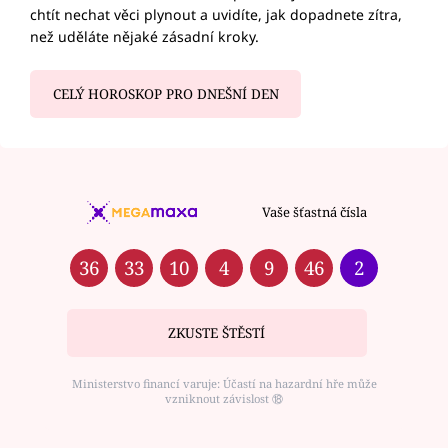
chtít nechat věci plynout a uvidíte, jak dopadnete zítra,
než uděláte nějaké zásadní kroky.
CELÝ HOROSKOP PRO DNEŠNÍ DEN
Vaše šťastná čísla
36
33
10
4
9
46
2
ZKUSTE ŠTĚSTÍ
Ministerstvo financí varuje: Účastí na hazardní hře může
vzniknout závislost ⑱