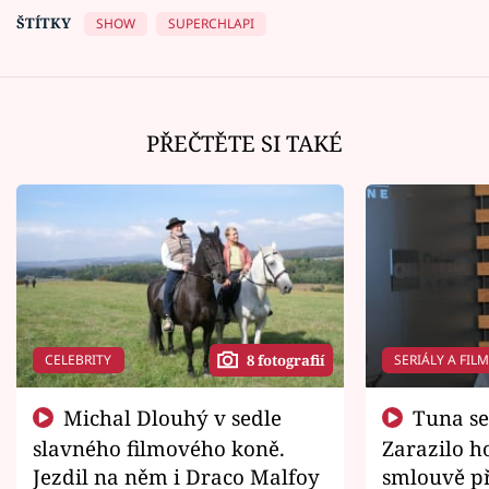
ŠTÍTKY
SHOW
SUPERCHLAPI
PŘEČTĚTE SI TAKÉ
CELEBRITY
SERIÁLY A FIL
8 fotografií
Michal Dlouhý v sedle
Tuna se chtěl vrátit domů.
slavného filmového koně.
Zarazilo ho
Jezdil na něm i Draco Malfoy
smlouvě př