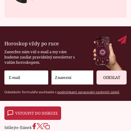
Horoskop vždy po ruce
Zanechte nám váš e-mail a my vám
budeme zasílat pravidelný newsletter s
vaším horoskopem.
ODESLAT
Odesláním formuláře souhlasíte s
podmínkami zpracování osobních údajů
VSTOUPIT DO DISKUZE
Sdílejte článek