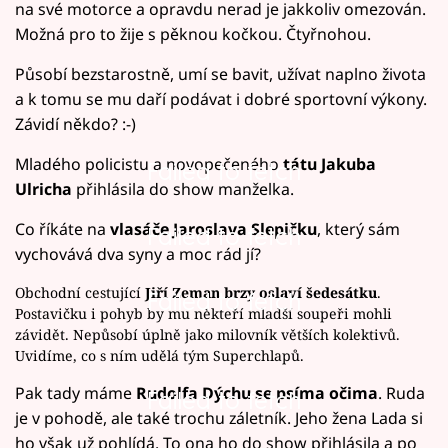
na své motorce a opravdu nerad je jakkoliv omezován.
Možná pro to žije s pěknou kočkou. Čtyřnohou.
Působí bezstarostně, umí se bavit, užívat naplno života
a k tomu se mu daří podávat i dobré sportovní výkony.
Závidí někdo? :-)
Mladého policistu a novopečeného
tátu Jakuba
Failed to fetch
Ulricha
přihlásila do show manželka.
Co říkáte na
vlasáče Jaroslava Slepičku
, který sám
Failed to fetch
vychovává dva syny a moc rád jí?
Obchodní cestující
Jiří Zeman brzy oslaví šedesátku
.
Failed to fetch
Postavičku i pohyb by mu někteří mladší soupeři mohli
závidět. Nepůsobí úplně jako milovník větších kolektivů.
Uvidíme, co s ním udělá tým Superchlapů.
Pak tady máme
Rudolfa Dýchu se psíma očima
. Ruda
Failed to fetch
je v pohodě, ale také trochu záletník. Jeho žena Lada si
ho však už pohlídá. To ona ho do show přihlásila a po