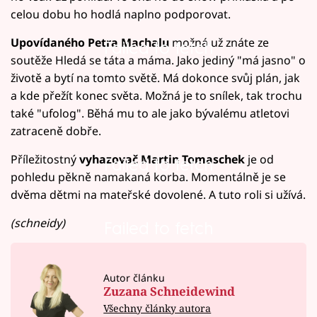
celou dobu ho hodlá naplno podporovat.
Upovídaného Petra Machalu
možná už znáte ze
Failed to fetch
soutěže Hledá se táta a máma. Jako jediný "má jasno" o
životě a bytí na tomto světě. Má dokonce svůj plán, jak
a kde přežít konec světa. Možná je to snílek, tak trochu
také "ufolog". Běhá mu to ale jako bývalému atletovi
zatraceně dobře.
Příležitostný
vyhazovač Martin Tomaschek
je od
Failed to fetch
pohledu pěkně namakaná korba. Momentálně je se
dvěma dětmi na mateřské dovolené. A tuto roli si užívá.
(schneidy)
Failed to fetch
Autor článku
Zuzana Schneidewind
Všechny články autora