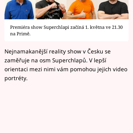
Horoskopy
Sledujte prima+
Premiéra show Superchlapi začíná 1. května ve 21.30
Filmový festival Karlovy Vary
na Primě.
Pořady
Nejnamakanější reality show v Česku se
Mámy sobě
zaměřuje na osm Superchlapů. V lepší
orientaci mezi nimi vám pomohou jejich video
Přihlášení
portréty.
Sledujte nás