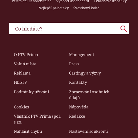
Pěstování lichořeřišnice
Výpočet ascendentu
Tvarohové knedlíky
Nejlepší palačinky
Švestkový koláč
O FTV Prima
Management
Volná místa
Press
Reklama
Castingy a výzvy
HbbTV
Kontakty
Podmínky užívání
Zpracování osobních
údajů
Cookies
Nápověda
Vlastník FTV Prima spol.
Redakce
s r.o.
Nahlásit chybu
Nastavení soukromí