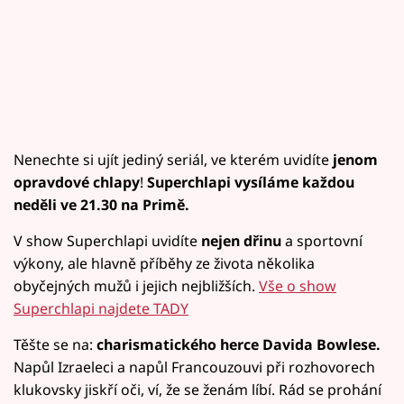
Nenechte si ujít jediný seriál, ve kterém uvidíte
jenom
opravdové chlapy
!
Superchlapi vysíláme každou
neděli ve 21.30 na Primě.
V show Superchlapi uvidíte
nejen dřinu
a sportovní
výkony, ale hlavně příběhy ze života několika
obyčejných mužů i jejich nejbližších.
Vše o show
Superchlapi najdete TADY
Těšte se na:
charismatického herce Davida Bowlese.
Napůl Izraeleci a napůl Francouzouvi při rozhovorech
klukovsky jiskří oči, ví, že se ženám líbí. Rád se prohání