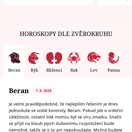
zemřít
HOROSKOPY DLE ZVĚROKRUHU
Beran
Býk
Blíženci
Rak
Lev
Panna
V
Beran
7. 8. 2026
Je velmi pravděpodobné, že nejlepším řešením je dnes
jednoduše se vzdát kontroly, Berani. Pokud jde o srdeční
záležitosti, ostatní lidé mohou být ve víru zmatku. Snažit
se přijít na kloub jejich duševnímu rozpoložení bude
nemožné, takže se o to ani nepokoušejte. Možná budete