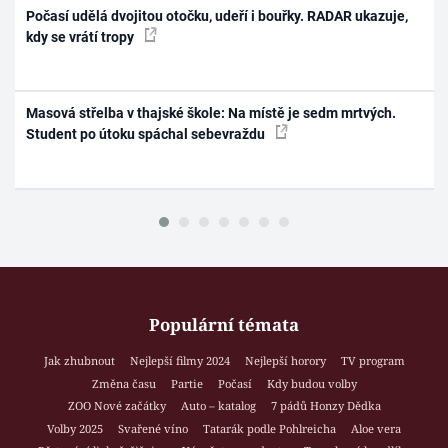
Počasí udělá dvojitou otočku, udeří i bouřky. RADAR ukazuje,
kdy se vrátí tropy
Masová střelba v thajské škole: Na místě je sedm mrtvých.
Student po útoku spáchal sebevraždu
Populární témata
Jak zhubnout
Nejlepší filmy 2024
Nejlepší horory
TV program
Změna času
Partie
Počasí
Kdy budou volby
ZOO Nové začátky
Auto – katalog
7 pádů Honzy Dědka
Volby 2025
Svařené víno
Tatarák podle Pohlreicha
Aloe vera