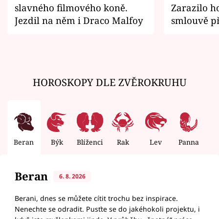
slavného filmového koně.
Zarazilo ho
Jezdil na něm i Draco Malfoy
smlouvě př
zemřít
HOROSKOPY DLE ZVĚROKRUHU
Beran
Býk
Blíženci
Rak
Lev
Panna
V
Beran
6. 8. 2026
Berani, dnes se můžete cítit trochu bez inspirace.
Nenechte se odradit. Pusťte se do jakéhokoli projektu, i