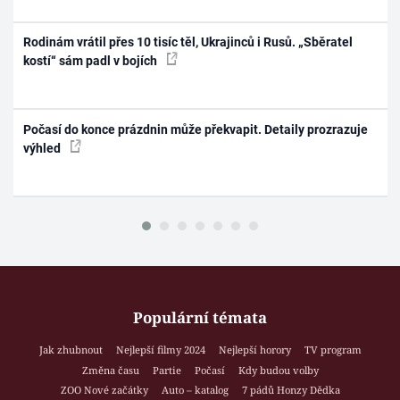
Rodinám vrátil přes 10 tisíc těl, Ukrajinců i Rusů. „Sběratel
kostí“ sám padl v bojích
Počasí do konce prázdnin může překvapit. Detaily prozrazuje
výhled
Populární témata
Jak zhubnout
Nejlepší filmy 2024
Nejlepší horory
TV program
Změna času
Partie
Počasí
Kdy budou volby
ZOO Nové začátky
Auto – katalog
7 pádů Honzy Dědka