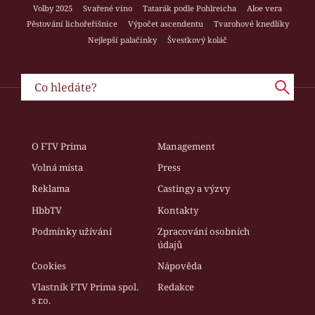
Volby 2025
Svařené víno
Tatarák podle Pohlreicha
Aloe vera
Pěstování lichořeřišnice
Výpočet ascendentu
Tvarohové knedlíky
Nejlepší palačinky
Švestkový koláč
O FTV Prima
Management
Volná místa
Press
Reklama
Castingy a výzvy
HbbTV
Kontakty
Podmínky užívání
Zpracování osobních
údajů
Cookies
Nápověda
Vlastník FTV Prima spol.
Redakce
s r.o.