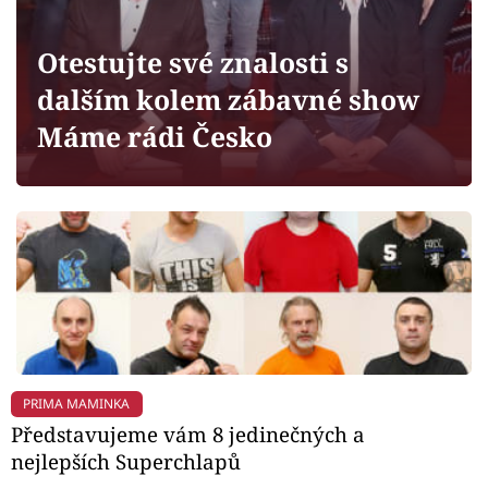
Horoskopy
Sledujte prima+
Otestujte své znalosti s
dalším kolem zábavné show
Filmový festival Karlovy Vary
Máme rádi Česko
Pořady
Mámy sobě
Přihlášení
Sledujte nás
PRIMA MAMINKA
Představujeme vám 8 jedinečných a
nejlepších Superchlapů