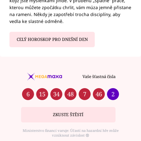
když jste myšlenkami jinde. V průběhu „špatné“ práce,
kterou můžete zpočátku chrlit, vám múza jemně přistane
na rameni. Někdy je zapotřebí trocha disciplíny, aby
vedla ke slastné odměně.
CELÝ HOROSKOP PRO DNEŠNÍ DEN
Vaše šťastná čísla
6
15
34
48
7
46
2
ZKUSTE ŠTĚSTÍ
Ministerstvo financí varuje: Účastí na hazardní hře může
vzniknout závislost ⑱