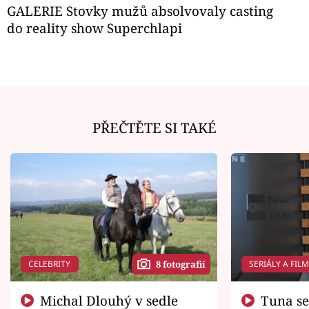
GALERIE Stovky mužů absolvovaly casting
do reality show Superchlapi
PŘEČTĚTE SI TAKÉ
CELEBRITY
SERIÁLY A FIL
8 fotografií
Michal Dlouhý v sedle
Tuna se chtěl vrátit domů.