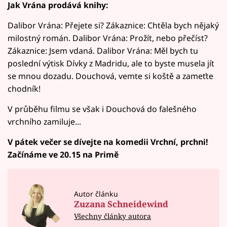
Jak Vrána prodává knihy:
Dalibor Vrána: Přejete si? Zákaznice: Chtěla bych nějaký
milostný román. Dalibor Vrána: Prožít, nebo přečíst?
Zákaznice: Jsem vdaná. Dalibor Vrána: Měl bych tu
poslední výtisk Dívky z Madridu, ale to byste musela jít
se mnou dozadu. Douchová, vemte si koště a zameťte
chodník!
V průběhu filmu se však i Douchová do falešného
vrchního zamiluje...
V pátek večer se dívejte na komedii Vrchní, prchni!
Začínáme ve 20.15 na Primě
Autor článku
Zuzana Schneidewind
Všechny články autora