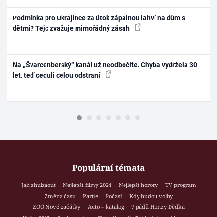
Podmínka pro Ukrajince za útok zápalnou lahví na dům s
dětmi? Tejc zvažuje mimořádný zásah
Na „Švarcenberský“ kanál už neodbočíte. Chyba vydržela 30
let, teď ceduli celou odstraní
Populární témata
Jak zhubnout
Nejlepší filmy 2024
Nejlepší horory
TV program
Změna času
Partie
Počasí
Kdy budou volby
ZOO Nové začátky
Auto – katalog
7 pádů Honzy Dědka