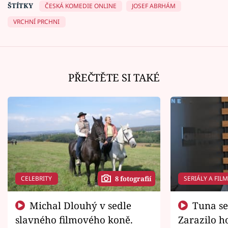
ŠTÍTKY
ČESKÁ KOMEDIE ONLINE
JOSEF ABRHÁM
VRCHNÍ PRCHNI
PŘEČTĚTE SI TAKÉ
CELEBRITY
SERIÁLY A FIL
8 fotografií
Michal Dlouhý v sedle
Tuna se chtěl vrátit domů.
slavného filmového koně.
Zarazilo ho