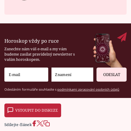
Horoskop vždy po ruce
Zanechte nám váš e-mail a my vám
budeme zasílat pravidelný newsletter s
vaším horoskopem.
ODESLAT
Odesláním formuláře souhlasíte s
podmínkami zpracování osobních údajů
VSTOUPIT DO DISKUZE
Sdílejte článek