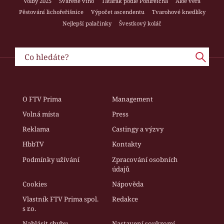
Volby 2025
Svařené víno
Tatarák podle Pohlreicha
Aloe vera
Pěstování lichořeřišnice
Výpočet ascendentu
Tvarohové knedlíky
Nejlepší palačinky
Švestkový koláč
O FTV Prima
Management
Volná místa
Press
Reklama
Castingy a výzvy
HbbTV
Kontakty
Podmínky užívání
Zpracování osobních
údajů
Cookies
Nápověda
Vlastník FTV Prima spol.
Redakce
s r.o.
Nahlásit chybu
Nastavení soukromí