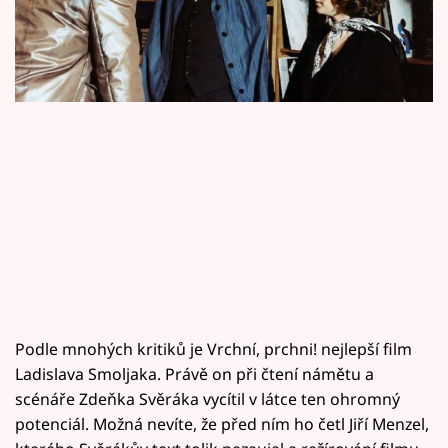
Horoskopy
Sledujte prima+
Filmový festival Karlovy Vary
Pořady
Mámy sobě
Přihlášení
Sledujte nás
Podle mnohých kritiků je Vrchní, prchni! nejlepší film
Ladislava Smoljaka. Právě on při čtení námětu a
scénáře Zdeňka Svěráka vycítil v látce ten ohromný
potenciál. Možná nevíte, že před ním ho četl Jiří Menzel,