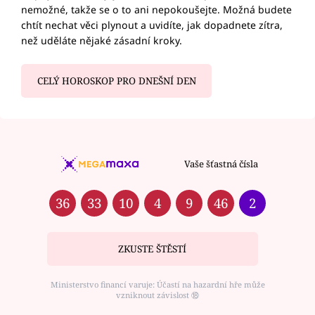
nemožné, takže se o to ani nepokoušejte. Možná budete
chtít nechat věci plynout a uvidíte, jak dopadnete zítra,
než uděláte nějaké zásadní kroky.
CELÝ HOROSKOP PRO DNEŠNÍ DEN
Vaše šťastná čísla
36
33
10
4
9
46
2
ZKUSTE ŠTĚSTÍ
Ministerstvo financí varuje: Účastí na hazardní hře může
vzniknout závislost ⑱