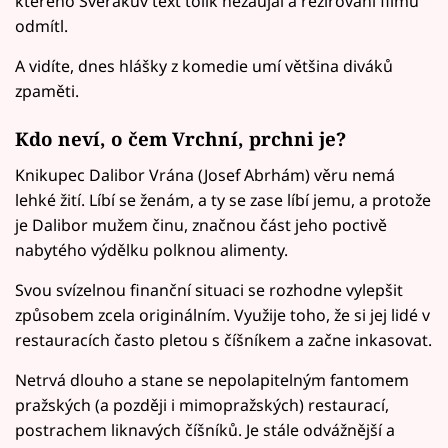
kterého Svěrákův text tolik nezaujal a režírování filmu
odmítl.
A vidíte, dnes hlášky z komedie umí většina diváků
zpaměti.
Kdo neví, o čem Vrchní, prchni je?
Knikupec Dalibor Vrána (Josef Abrhám) věru nemá
lehké žití. Líbí se ženám, a ty se zase líbí jemu, a protože
je Dalibor mužem činu, značnou část jeho poctivě
nabytého výdělku polknou alimenty.
Svou svízelnou finanční situaci se rozhodne vylepšit
způsobem zcela originálním. Využije toho, že si jej lidé v
restauracích často pletou s číšníkem a začne inkasovat.
Netrvá dlouho a stane se nepolapitelným fantomem
pražských (a později i mimopražských) restaurací,
postrachem liknavých číšníků. Je stále odvážnější a