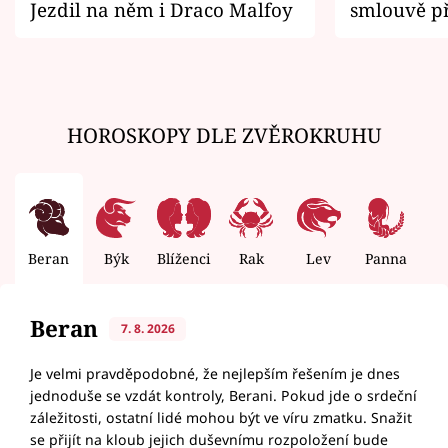
Jezdil na něm i Draco Malfoy
smlouvě př
zemřít
HOROSKOPY DLE ZVĚROKRUHU
Beran
Býk
Blíženci
Rak
Lev
Panna
V
Beran
7. 8. 2026
Je velmi pravděpodobné, že nejlepším řešením je dnes
jednoduše se vzdát kontroly, Berani. Pokud jde o srdeční
záležitosti, ostatní lidé mohou být ve víru zmatku. Snažit
se přijít na kloub jejich duševnímu rozpoložení bude