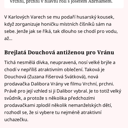
Vrchní, prchni v hlavní roli s Josefem Abrhámem.
V Karlových Varech se mu podaří husarský kousek,
když zorganizuje honičku místních číšníků sám na
sebe. Jenže jak se říká, tak dlouho se chodí pro vodu,
až...
Brejlatá Douchová antiženou pro Vránu
Tichá nesmělá dívka, neupravená, nosí velké brýle a
chodí v nepříliš atraktivním oblečení. Taková je
Douchová (Zuzana Fišerová Svátková), nová
prodavačka Dalibora Vrány ve filmu Vrchní, prchni.
Právě pro její vzhled si ji Dalibor vybral. Je to totiž velký
svůdník, a protože s několika předchozími
prodavačkami zplodil několik nemanželských dětí,
rozhodl se, že si vybere tu nejméně atraktivní
uchazečku.