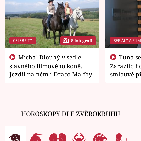
CELEBRITY
SERIÁLY A FIL
8 fotografií
Michal Dlouhý v sedle
Tuna se chtěl vrátit domů.
slavného filmového koně.
Zarazilo ho
Jezdil na něm i Draco Malfoy
smlouvě př
zemřít
HOROSKOPY DLE ZVĚROKRUHU