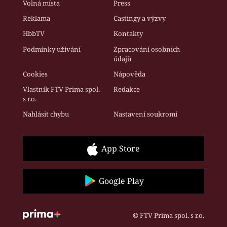
Volná místa
Press
Reklama
Castingy a výzvy
HbbTV
Kontakty
Podmínky užívání
Zpracování osobních
údajů
Cookies
Nápověda
Vlastník FTV Prima spol.
Redakce
s r.o.
Nahlásit chybu
Nastavení soukromí
App Store
Google Play
© FTV Prima spol. s r.o.