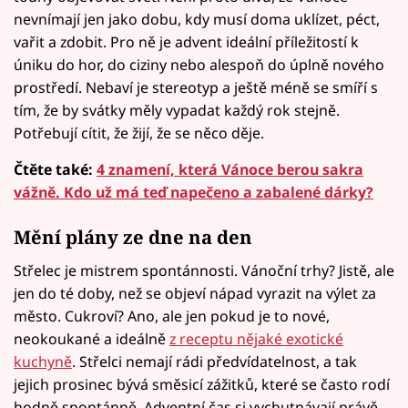
nevnímají jen jako dobu, kdy musí doma uklízet, péct,
vařit a zdobit. Pro ně je advent ideální příležitostí k
úniku do hor, do ciziny nebo alespoň do úplně nového
prostředí. Nebaví je stereotyp a ještě méně se smíří s
tím, že by svátky měly vypadat každý rok stejně.
Potřebují cítit, že žijí, že se něco děje.
Čtěte také:
4 znamení, která Vánoce berou sakra
vážně. Kdo už má teď napečeno a zabalené dárky?
Mění plány ze dne na den
Střelec je mistrem spontánnosti. Vánoční trhy? Jistě, ale
jen do té doby, než se objeví nápad vyrazit na výlet za
město. Cukroví? Ano, ale jen pokud je to nové,
neokoukané a ideálně
z receptu nějaké exotické
kuchyně
. Střelci nemají rádi předvídatelnost, a tak
jejich prosinec bývá směsicí zážitků, které se často rodí
hodně spontánně. Adventní čas si vychutnávají právě