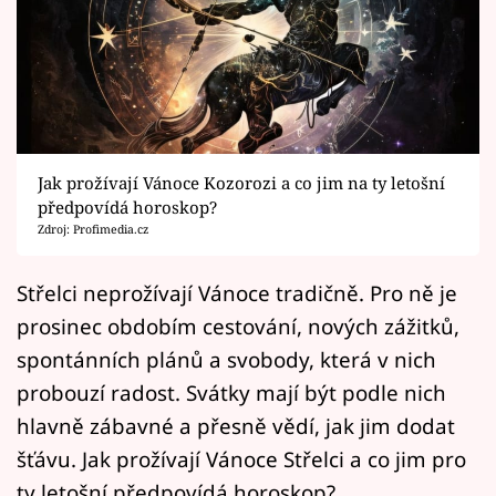
Horoskopy
Sledujte prima+
Filmový festival Karlovy Vary
Pořady
Jak prožívají Vánoce Kozorozi a co jim na ty letošní
předpovídá horoskop?
Mámy sobě
Zdroj: Profimedia.cz
Přihlášení
Střelci neprožívají Vánoce tradičně. Pro ně je
prosinec obdobím cestování, nových zážitků,
spontánních plánů a svobody, která v nich
Sledujte nás
probouzí radost. Svátky mají být podle nich
hlavně zábavné a přesně vědí, jak jim dodat
šťávu. Jak prožívají Vánoce Střelci a co jim pro
ty letošní předpovídá horoskop?