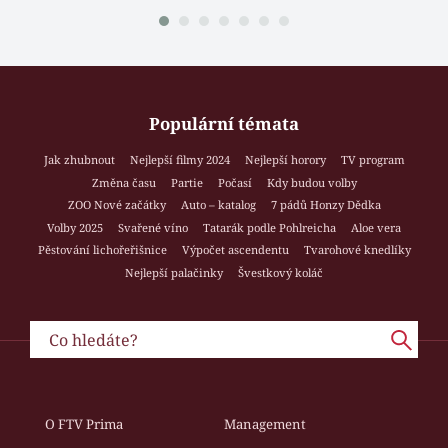
Populární témata
Jak zhubnout
Nejlepší filmy 2024
Nejlepší horory
TV program
Změna času
Partie
Počasí
Kdy budou volby
ZOO Nové začátky
Auto – katalog
7 pádů Honzy Dědka
Volby 2025
Svařené víno
Tatarák podle Pohlreicha
Aloe vera
Pěstování lichořeřišnice
Výpočet ascendentu
Tvarohové knedlíky
Nejlepší palačinky
Švestkový koláč
O FTV Prima
Management