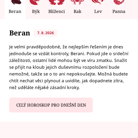
Beran
Býk
Blíženci
Rak
Lev
Panna
V
Beran
7. 8. 2026
Je velmi pravděpodobné, že nejlepším řešením je dnes
jednoduše se vzdát kontroly, Berani. Pokud jde o srdeční
záležitosti, ostatní lidé mohou být ve víru zmatku. Snažit
se přijít na kloub jejich duševnímu rozpoložení bude
nemožné, takže se o to ani nepokoušejte. Možná budete
chtít nechat věci plynout a uvidíte, jak dopadnete zítra,
než uděláte nějaké zásadní kroky.
CELÝ HOROSKOP PRO DNEŠNÍ DEN