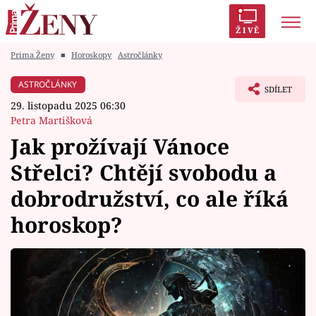
ŽIVĚ
Prima Ženy
■
Horoskopy
Astročlánky
Trendy:
Polabí
Inspekce
Prostřeno!
AYTO?
ASTROČLÁNKY
SDÍLET
Módní alarm
Zrádci
Proměny
29. listopadu 2025 06:30
Petra Martišková
Jak prožívají Vánoce
Střelci? Chtějí svobodu a
Témata
dobrodružství, co ale říká
Celebrity
horoskop?
Vztahy
Seriály