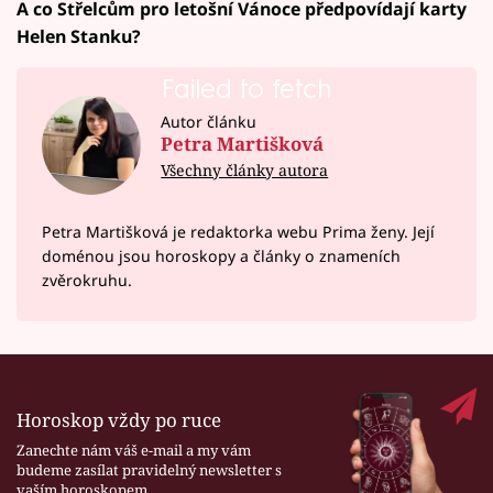
A co Střelcům pro letošní Vánoce předpovídají karty
Helen Stanku?
Failed to fetch
Autor článku
Petra Martišková
Všechny články autora
Petra Martišková je redaktorka webu Prima ženy. Její
doménou jsou horoskopy a články o znameních
zvěrokruhu.
Horoskop vždy po ruce
Zanechte nám váš e-mail a my vám
budeme zasílat pravidelný newsletter s
vaším horoskopem.