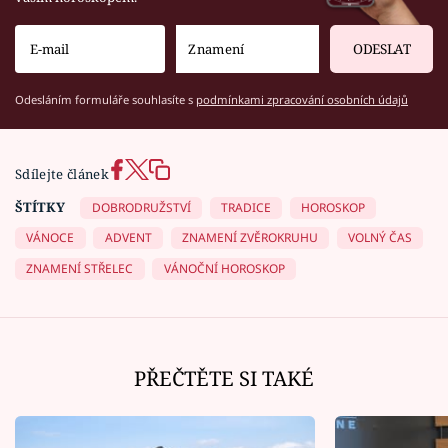
ODESLAT
Odesláním formuláře souhlasíte s
podmínkami zpracování osobních údajů
Sdílejte článek
ŠTÍTKY
DOBRODRUŽSTVÍ
TRADICE
HOROSKOP
VÁNOCE
ADVENT
ZNAMENÍ ZVĚROKRUHU
VOLNÝ ČAS
ZNAMENÍ STŘELEC
VÁNOČNÍ HOROSKOP
PŘEČTĚTE SI TAKÉ