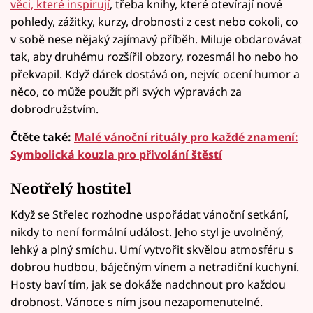
věci, které inspirují
, třeba knihy, které otevírají nové
pohledy, zážitky, kurzy, drobnosti z cest nebo cokoli, co
v sobě nese nějaký zajímavý příběh. Miluje obdarovávat
tak, aby druhému rozšířil obzory, rozesmál ho nebo ho
překvapil. Když dárek dostává on, nejvíc ocení humor a
něco, co může použít při svých výpravách za
dobrodružstvím.
Čtěte také:
Malé vánoční rituály pro každé znamení:
Symbolická kouzla pro přivolání štěstí
Neotřelý hostitel
Když se Střelec rozhodne uspořádat vánoční setkání,
nikdy to není formální událost. Jeho styl je uvolněný,
lehký a plný smíchu. Umí vytvořit skvělou atmosféru s
dobrou hudbou, báječným vínem a netradiční kuchyní.
Hosty baví tím, jak se dokáže nadchnout pro každou
drobnost. Vánoce s ním jsou nezapomenutelné.