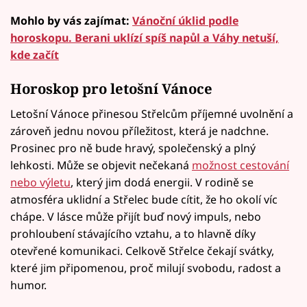
Mohlo by vás zajímat:
Vánoční úklid podle
horoskopu. Berani uklízí spíš napůl a Váhy netuší,
kde začít
Horoskop pro letošní Vánoce
Letošní Vánoce přinesou Střelcům příjemné uvolnění a
zároveň jednu novou příležitost, která je nadchne.
Prosinec pro ně bude hravý, společenský a plný
lehkosti. Může se objevit nečekaná
možnost cestování
nebo výletu
, který jim dodá energii. V rodině se
atmosféra uklidní a Střelec bude cítit, že ho okolí víc
chápe. V lásce může přijít buď nový impuls, nebo
prohloubení stávajícího vztahu, a to hlavně díky
otevřené komunikaci. Celkově Střelce čekají svátky,
které jim připomenou, proč milují svobodu, radost a
humor.