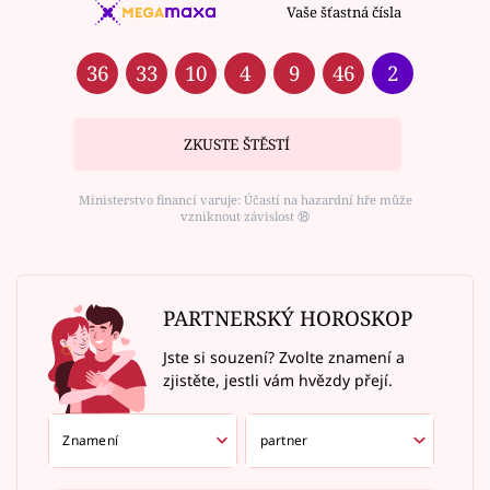
Vaše šťastná čísla
36
33
10
4
9
46
2
ZKUSTE ŠTĚSTÍ
Ministerstvo financí varuje: Účastí na hazardní hře může
vzniknout závislost ⑱
PARTNERSKÝ HOROSKOP
Jste si souzení? Zvolte znamení a
zjistěte, jestli vám hvězdy přejí.