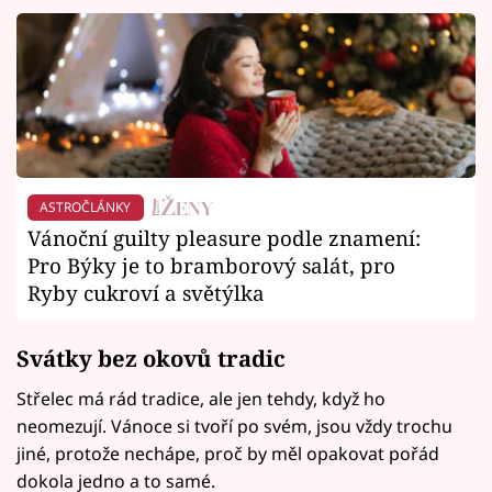
ASTROČLÁNKY
Vánoční guilty pleasure podle znamení:
Pro Býky je to bramborový salát, pro
Ryby cukroví a světýlka
Svátky bez okovů tradic
Střelec má rád tradice, ale jen tehdy, když ho
neomezují. Vánoce si tvoří po svém, jsou vždy trochu
jiné, protože nechápe, proč by měl opakovat pořád
dokola jedno a to samé.