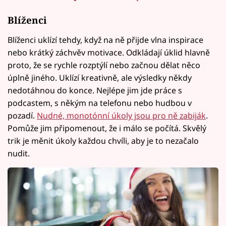
Blíženci
Blíženci uklízí tehdy, když na ně přijde vlna inspirace
nebo krátký záchvěv motivace. Odkládají úklid hlavně
proto, že se rychle rozptýlí nebo začnou dělat něco
úplně jiného. Uklízí kreativně, ale výsledky někdy
nedotáhnou do konce. Nejlépe jim jde práce s
podcastem, s někým na telefonu nebo hudbou v
pozadí.
Nudné, monotónní úkoly jsou pro ně zabiják
.
Pomůže jim připomenout, že i málo se počítá. Skvělý
trik je měnit úkoly každou chvíli, aby je to nezačalo
nudit.