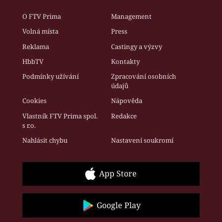
O FTV Prima
Management
Volná místa
Press
Reklama
Castingy a výzvy
HbbTV
Kontakty
Podmínky užívání
Zpracování osobních
údajů
Cookies
Nápověda
Vlastník FTV Prima spol.
Redakce
s r.o.
Nahlásit chybu
Nastavení soukromí
App Store
Google Play