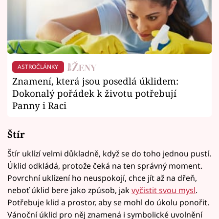
ASTROČLÁNKY
Znamení, která jsou posedlá úklidem:
Dokonalý pořádek k životu potřebují
Panny i Raci
Štír
Štír uklízí velmi důkladně, když se do toho jednou pustí.
Úklid odkládá, protože čeká na ten správný moment.
Povrchní uklízení ho neuspokojí, chce jít až na dřeň,
neboť úklid bere jako způsob, jak
vyčistit svou mysl
.
Potřebuje klid a prostor, aby se mohl do úkolu ponořit.
Vánoční úklid pro něj znamená i symbolické uvolnění