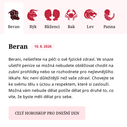
Beran
Býk
Blíženci
Rak
Lev
Panna
V
Beran
10. 8. 2026
Berani, nešetřete na péči o své fyzické zdraví. Ve snaze
ušetřit peníze se možná nebudete obtěžovat chodit na
zubní prohlídky nebo se rozhodnete pro nejlevnějšího
lékaře. Nic není důležitější než vaše zdraví. Chovejte se
ke svému tělu s úctou a respektem, které si zaslouží.
Možná vám nebude dělat potíže dělat pro druhé to, co
víte, že byste měli dělat pro sebe.
CELÝ HOROSKOP PRO DNEŠNÍ DEN