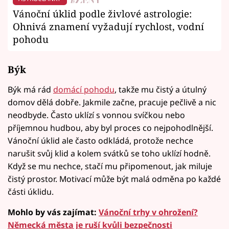
Vánoční úklid podle živlové astrologie:
Ohnivá znamení vyžadují rychlost, vodní
pohodu
Býk
Býk má rád
domácí pohodu
, takže mu čistý a útulný
domov dělá dobře. Jakmile začne, pracuje pečlivě a nic
neodbyde. Často uklízí s vonnou svíčkou nebo
příjemnou hudbou, aby byl proces co nejpohodlnější.
Vánoční úklid ale často odkládá, protože nechce
narušit svůj klid a kolem svátků se toho uklízí hodně.
Když se mu nechce, stačí mu připomenout, jak miluje
čistý prostor. Motivací může být malá odměna po každé
části úklidu.
Mohlo by vás zajímat:
Vánoční trhy v ohrožení?
Německá města je ruší kvůli bezpečnosti