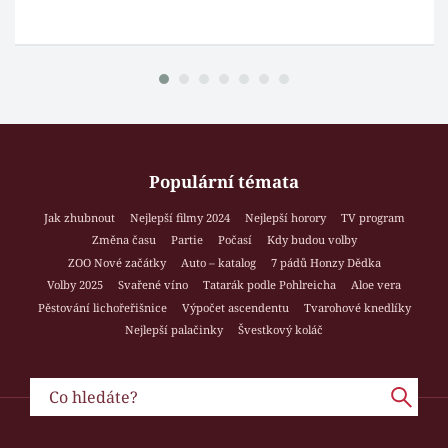
Populární témata
Jak zhubnout
Nejlepší filmy 2024
Nejlepší horory
TV program
Změna času
Partie
Počasí
Kdy budou volby
ZOO Nové začátky
Auto – katalog
7 pádů Honzy Dědka
Volby 2025
Svařené víno
Tatarák podle Pohlreicha
Aloe vera
Pěstování lichořeřišnice
Výpočet ascendentu
Tvarohové knedlíky
Nejlepší palačinky
Švestkový koláč