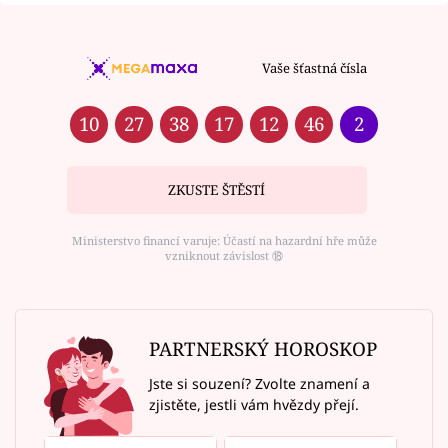
Vaše šťastná čísla
10
27
38
17
12
46
2
ZKUSTE ŠTĚSTÍ
Ministerstvo financí varuje: Účastí na hazardní hře může
vzniknout závislost ⑱
PARTNERSKÝ HOROSKOP
Jste si souzení? Zvolte znamení a
zjistěte, jestli vám hvězdy přejí.