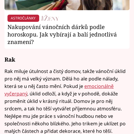
ASTROČLÁNKY
Nakupování vánočních dárků podle
horoskopu. Jak vybírají a balí jednotlivá
znamení?
Rak
Rak miluje útulnost a čistý domov, takže vánoční úklid
pro něj má velký význam. Dělá ho ale podle nálady,
která se u něj často mění. Pokud je
emocionálně
vyčerpaný
, úklid odloží, a když je v pohodě, dokáže
proměnit úklid v krásný rituál. Domov je pro něj
srdcem, a tak ho těší vytvářet příjemnou atmosféru.
Nejlépe mu jde práce s vánoční hudbou nebo ve
společnosti někoho blízkého. Jeho trikem je uklízet po
malých částech a přidat dekorace, které ho těší.