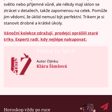
světlo nebo příjemné vůně, ale někdy mají sklon se
ztrácet v detailech, takže zapomenou na celek. Pomůže
jim vědomí, že úklid nemusí být perfektní. Trikem je si
stanovit drobné a krátké úkoly.
Vánoční kolekce zdražují, prodejci oprášili staré
triky. Experti radí, kdy nejlépe nakupovat:
Failed to fetch
Autor článku
Klára Šimšová
Horoskop vždy po ruce