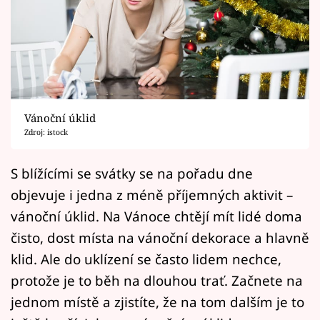
Horoskopy
Sledujte prima+
Filmový festival Karlovy Vary
Pořady
Vánoční úklid
Zdroj: istock
Mámy sobě
S blížícími se svátky se na pořadu dne
Přihlášení
objevuje i jedna z méně příjemných aktivit –
vánoční úklid. Na Vánoce chtějí mít lidé doma
čisto, dost místa na vánoční dekorace a hlavně
Sledujte nás
klid. Ale do uklízení se často lidem nechce,
protože je to běh na dlouhou trať. Začnete na
jednom místě a zjistíte, že na tom dalším je to