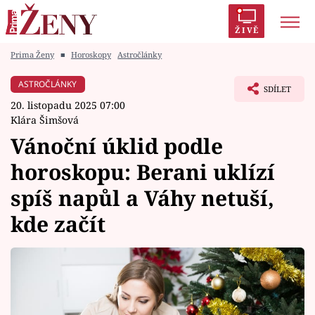
ŽIVĚ
Prima Ženy
■
Horoskopy
Astročlánky
Trendy:
Polabí
Inspekce
Prostřeno!
AYTO?
ASTROČLÁNKY
SDÍLET
Módní alarm
Zrádci
Proměny
20. listopadu 2025 07:00
Klára Šimšová
Vánoční úklid podle
horoskopu: Berani uklízí
Témata
spíš napůl a Váhy netuší,
Celebrity
kde začít
Vztahy
Seriály