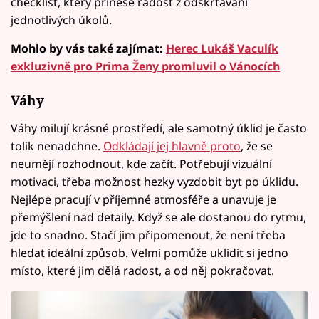
checklist, který přinese radost z odškrtávání
jednotlivých úkolů.
Mohlo by vás také zajímat:
Herec Lukáš Vaculík
exkluzivně pro Prima Ženy promluvil o Vánocích
Váhy
Váhy milují krásné prostředí, ale samotný úklid je často
tolik nenadchne.
Odkládají jej hlavně proto
, že se
neumějí rozhodnout, kde začít. Potřebují vizuální
motivaci, třeba možnost hezky vyzdobit byt po úklidu.
Nejlépe pracují v příjemné atmosféře a unavuje je
přemýšlení nad detaily. Když se ale dostanou do rytmu,
jde to snadno. Stačí jim připomenout, že není třeba
hledat ideální způsob. Velmi pomůže uklidit si jedno
místo, které jim dělá radost, a od něj pokračovat.