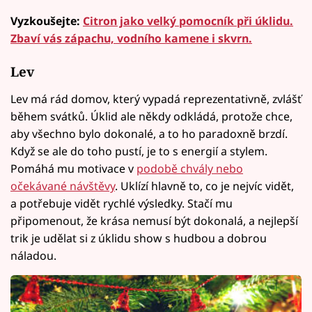
Vyzkoušejte:
Citron jako velký pomocník při úklidu.
Zbaví vás zápachu, vodního kamene i skvrn.
Lev
Lev má rád domov, který vypadá reprezentativně, zvlášť
během svátků. Úklid ale někdy odkládá, protože chce,
aby všechno bylo dokonalé, a to ho paradoxně brzdí.
Když se ale do toho pustí, je to s energií a stylem.
Pomáhá mu motivace v
podobě chvály nebo
očekávané návštěvy
. Uklízí hlavně to, co je nejvíc vidět,
a potřebuje vidět rychlé výsledky. Stačí mu
připomenout, že krása nemusí být dokonalá, a nejlepší
trik je udělat si z úklidu show s hudbou a dobrou
náladou.