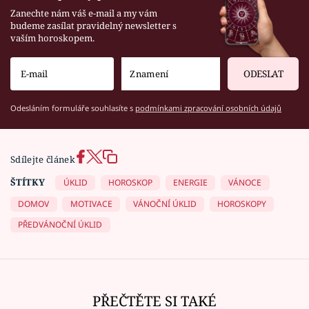
Zanechte nám váš e-mail a my vám
budeme zasílat pravidelný newsletter s
vaším horoskopem.
ODESLAT
Odesláním formuláře souhlasíte s
podmínkami zpracování osobních údajů
Sdílejte článek
ŠTÍTKY
ÚKLID
HOROSKOP
ENERGIE
VÁNOCE
DOMOV
MOTIVACE
VÁNOČNÍ ÚKLID
HOROSKOPY
PŘEDVÁNOČNÍ ÚKLID
PŘEČTĚTE SI TAKÉ