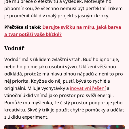
jde mu přece o efektivitu a výsledek. Motivujte ho
připomínkou, že všechno nemusí být perfektní. Trikem
je proměnit úklid v malý projekt s jasnými kroky.
Přečtěte si také:
Darujte svíčku na míru. Jaká barva
a tvar potěší vaše blízké?
Vodnář
Vodnář má s úklidem zvláštní vztah. Buď ho ignoruje,
nebo ho pojme jako osobní výzvu. Uklízení většinou
odkládá, protože má hlavu plnou nápadů a není to pro
něj priorita. Když se do něj pustí, bývá to rychlé a
originální. Miluje vychytávky a
inovativní řešení
a
vánoční úklid vnímá jako prostor pro svěží energii.
Pomůže mu myšlenka, že čistý prostor podporuje jeho
kreativitu. Skvělý trik je použít chytré pomůcky a udělat
z úklidu experiment.