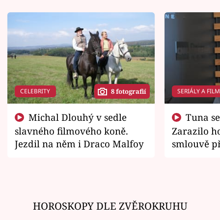
CELEBRITY
SERIÁLY A FIL
8 fotografií
Michal Dlouhý v sedle
Tuna se chtěl vrátit domů.
slavného filmového koně.
Zarazilo ho
Jezdil na něm i Draco Malfoy
smlouvě př
zemřít
HOROSKOPY DLE ZVĚROKRUHU