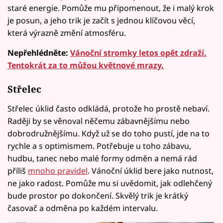
staré energie. Pomůže mu připomenout, že i malý krok
je posun, a jeho trik je začít s jednou klíčovou věcí,
která výrazně změní atmosféru.
Nepřehlédněte:
Vánoční stromky letos opět zdraží.
Tentokrát za to můžou květnové mrazy.
Střelec
Střelec úklid často odkládá, protože ho prostě nebaví.
Raději by se věnoval něčemu zábavnějšímu nebo
dobrodružnějšímu. Když už se do toho pustí, jde na to
rychle a s optimismem. Potřebuje u toho zábavu,
hudbu, tanec nebo malé formy odměn a nemá rád
příliš
mnoho pravidel
. Vánoční úklid bere jako nutnost,
ne jako radost. Pomůže mu si uvědomit, jak odlehčený
bude prostor po dokončení. Skvělý trik je krátký
časovač a odměna po každém intervalu.