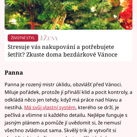
ŽIVOTNÍ STYL
Stresuje vás nakupování a potřebujete
šetřit? Zkuste doma bezdárkové Vánoce
Panna
Panna je rozený mistr úklidu, obzvlášť před Vánoci.
Miluje pořádek, protože jí přináší klid a pocit kontroly, a
odkládá něco jen tehdy, když má práce nad hlavu a
nestíhá.
Má svůj vlastní systém
, kterého se drží, je
pečlivá a všimne si každého detailu. Nejlépe funguje s
jasným plánem a pomůže jí uvědomit si, že nemusí
všechno zvládnout sama. Skvělý trik je vytvořit si