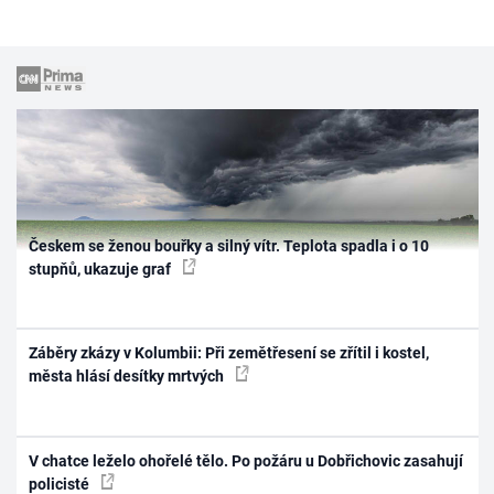
Českem se ženou bouřky a silný vítr. Teplota spadla i o 10
stupňů, ukazuje graf
Záběry zkázy v Kolumbii: Při zemětřesení se zřítil i kostel,
města hlásí desítky mrtvých
V chatce leželo ohořelé tělo. Po požáru u Dobřichovic zasahují
policisté