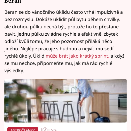
Beran
Beran se do vánočního úklidu často vrhá impulzivně a
bez rozmyslu. Dokáže uklidit půl bytu během chvilky,
ale druhou půlku nechá být, protože ho to přestane
bavit. Jednu půlku zvládne rychle a efektivně, zbytek
odloží kvůli tomu, že jeho pozornost přiláká něco
jiného. Nejlépe pracuje s hudbou a nejvíc mu sedí
rychlé úkoly. Úklid
může brát jako krátký sprint,
a když
se mu nechce, připomeňte mu, jak má rád rychlé
výsledky.
ASTROČLÁNKY