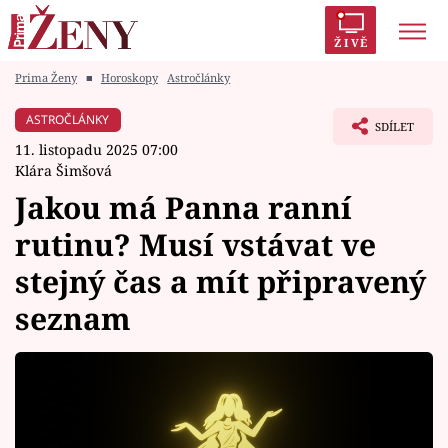
ŽIVĚ
Prima Ženy
■
Horoskopy
Astročlánky
Trendy:
Polabí
Inspekce
Prostřeno!
AYTO?
ASTROČLÁNKY
SDÍLET
Módní alarm
Zrádci
Proměny
11. listopadu 2025 07:00
Klára Šimšová
Jakou má Panna ranní
rutinu? Musí vstávat ve
Témata
stejný čas a mít připravený
Celebrity
seznam
Vztahy
Seriály