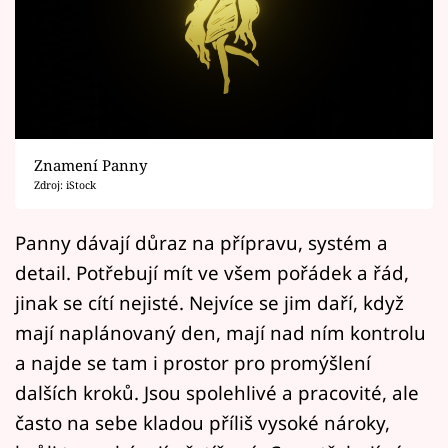
Horoskopy
Sledujte prima+
Filmový festival Karlovy Vary
Pořady
Znamení Panny
Zdroj: iStock
Mámy sobě
Panny dávají důraz na přípravu, systém a
Přihlášení
detail. Potřebují mít ve všem pořádek a řád,
jinak se cítí nejisté. Nejvíce se jim daří, když
mají naplánovaný den, mají nad ním kontrolu
Sledujte nás
a najde se tam i prostor pro promýšlení
dalších kroků. Jsou spolehlivé a pracovité, ale
často na sebe kladou příliš vysoké nároky,