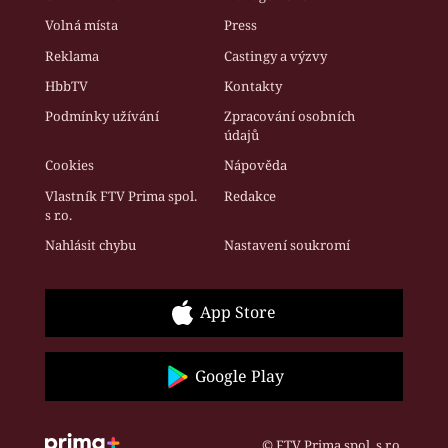
Volná místa
Press
Reklama
Castingy a výzvy
HbbTV
Kontakty
Podmínky užívání
Zpracování osobních
údajů
Cookies
Nápověda
Vlastník FTV Prima spol.
Redakce
s r.o.
Nahlásit chybu
Nastavení soukromí
App Store
Google Play
© FTV Prima spol. s r.o.