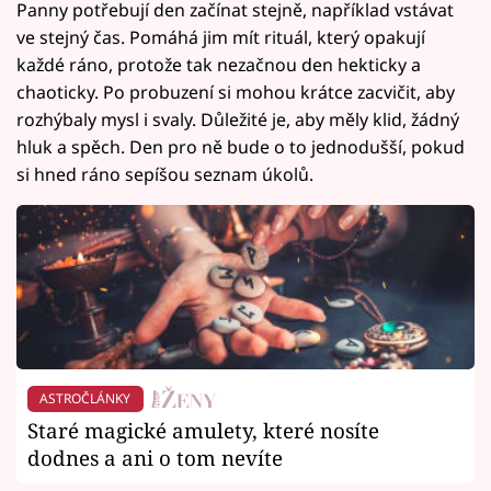
Panny potřebují den začínat stejně, například vstávat
ve stejný čas. Pomáhá jim mít rituál, který opakují
každé ráno, protože tak nezačnou den hekticky a
chaoticky. Po probuzení si mohou krátce zacvičit, aby
rozhýbaly mysl i svaly. Důležité je, aby měly klid, žádný
hluk a spěch. Den pro ně bude o to jednodušší, pokud
si hned ráno sepíšou seznam úkolů.
ASTROČLÁNKY
Staré magické amulety, které nosíte
dodnes a ani o tom nevíte