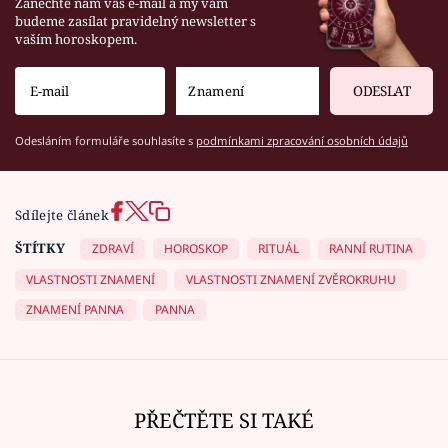
Zanechte nám váš e-mail a my vám
budeme zasílat pravidelný newsletter s
vaším horoskopem.
ODESLAT
Odesláním formuláře souhlasíte s
podmínkami zpracování osobních údajů
Sdílejte článek
ŠTÍTKY
ZDRAVÍ
HOROSKOP
RITUÁL
RANNÍ RUTINA
VLASTNOSTI ZNAMENÍ
VLASTNOSTI ZNAMENÍ ZVĚROKRUHU
ZNAMENÍ PANNA
PANNA
PŘEČTĚTE SI TAKÉ