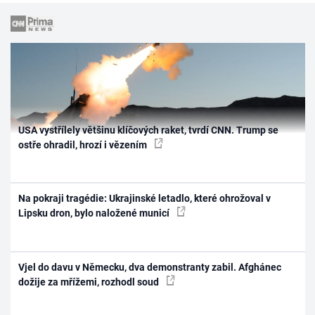
USA vystřílely většinu klíčových raket, tvrdí CNN. Trump se
ostře ohradil, hrozí i vězením
Na pokraji tragédie: Ukrajinské letadlo, které ohrožoval v
Lipsku dron, bylo naložené municí
Vjel do davu v Německu, dva demonstranty zabil. Afghánec
dožije za mřížemi, rozhodl soud