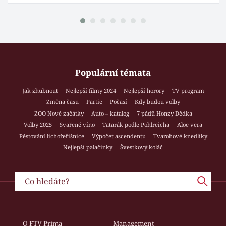
Populární témata
Jak zhubnout
Nejlepší filmy 2024
Nejlepší horory
TV program
Změna času
Partie
Počasí
Kdy budou volby
ZOO Nové začátky
Auto – katalog
7 pádů Honzy Dědka
Volby 2025
Svařené víno
Tatarák podle Pohlreicha
Aloe vera
Pěstování lichořeřišnice
Výpočet ascendentu
Tvarohové knedlíky
Nejlepší palačinky
Švestkový koláč
O FTV Prima
Management