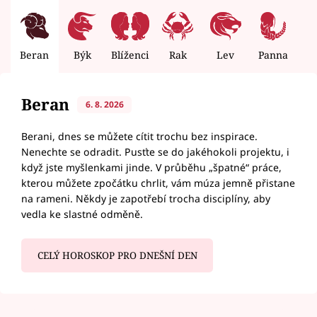
Beran
Býk
Blíženci
Rak
Lev
Panna
V
Beran
6. 8. 2026
Berani, dnes se můžete cítit trochu bez inspirace.
Nenechte se odradit. Pusťte se do jakéhokoli projektu, i
když jste myšlenkami jinde. V průběhu „špatné“ práce,
kterou můžete zpočátku chrlit, vám múza jemně přistane
na rameni. Někdy je zapotřebí trocha disciplíny, aby
vedla ke slastné odměně.
CELÝ HOROSKOP PRO DNEŠNÍ DEN