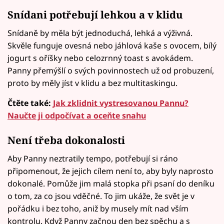
Snídani potřebují lehkou a v klidu
Snídaně by měla být jednoduchá, lehká a výživná.
Skvěle funguje ovesná nebo jáhlová kaše s ovocem, bílý
jogurt s oříšky nebo celozrnný toast s avokádem.
Panny přemýšlí o svých povinnostech už od probuzení,
proto by měly jíst v klidu a bez multitaskingu.
Čtěte také:
Jak zklidnit vystresovanou Pannu?
Naučte ji odpočívat a oceňte snahu
Není třeba dokonalosti
Aby Panny neztratily tempo, potřebují si ráno
připomenout, že jejich cílem není to, aby byly naprosto
dokonalé. Pomůže jim malá stopka při psaní do deníku
o tom, za co jsou vděčné. To jim ukáže, že svět je v
pořádku i bez toho, aniž by musely mít nad vším
kontrolu. Když Panny začnou den bez spěchu a s