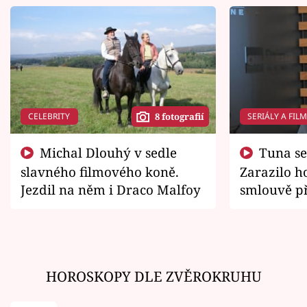
CELEBRITY
SERIÁLY A FIL
8 fotografií
Michal Dlouhý v sedle
Tuna se chtěl vrátit domů.
slavného filmového koně.
Zarazilo ho
Jezdil na něm i Draco Malfoy
smlouvě př
zemřít
HOROSKOPY DLE ZVĚROKRUHU