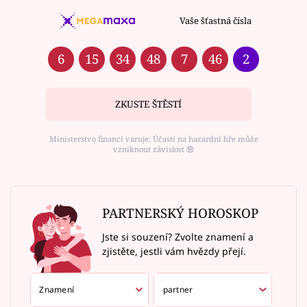
Vaše šťastná čísla
6
15
34
48
7
46
2
ZKUSTE ŠTĚSTÍ
Ministerstvo financí varuje: Účastí na hazardní hře může
vzniknout závislost ⑱
PARTNERSKÝ HOROSKOP
Jste si souzení? Zvolte znamení a
zjistěte, jestli vám hvězdy přejí.