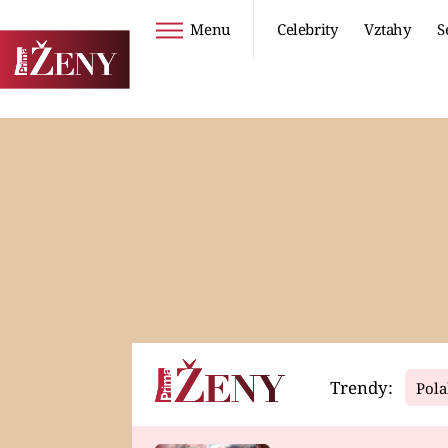
Menu
Celebrity
Vztahy
S
Seriály
Životní styl
ZOO
DIETY A HUBNUTÍ
PROSTŘENO!
CESTOVÁNÍ A
DOVOLENÁ
DUCH
ZDRAVÍ
Trendy:
Pola
Horoskopy
Video
ASTROČLÁNKY
SERIÁLY