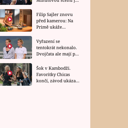
bez dubla
Filip Sajler znovu
před kamerou: Na
Primě ukáže
poctivou kuchyni i
rychlé recepty
Vyřazení se
tentokrát nekonalo.
Dvojčata ale mají po
uzavření třetí etapy
závodu nůž na krku
Šok v Kambodži.
Favoritky Chicas
končí, závod ukázal
svou nejtvrdší tvář