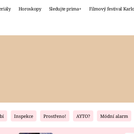
eriály
Horoskopy
Sledujte prima+
Filmový festival Karl
Celebrity
Recept
MÓDA A KRÁSA
HLAVNÍ JÍ
VZTAHY A SEX
SLADKÉ
PRIMA MAMINKA
ZDRAVÉ
bí
Inspekce
Prostřeno!
AYTO?
Módní alarm
Fresh
Living
RECEPTY
BYDLENÍ