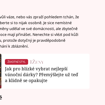
kvůli váze, nebo vás zpraží pohledem tchán, že
berte si to nijak osobně. Je sice nemístné
změny udělal ve své domácnosti, ale zbytečně
noce mají přinášet. Nenechte si vlézt pod kůži
su, protože dotyčný je pravděpodobně
hání k zbláznění.
ŽIVOTNÍ STYL
Jak pro blízké vybrat nejlepší
vánoční dárky? Přemýšlejte už teď
a klidně se opakujte
ě