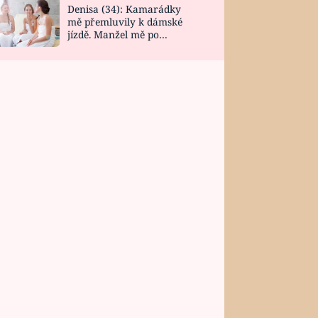
Denisa (34): Kamarádky
mě přemluvily k dámské
jízdě. Manžel mě po
návratu zaskočil