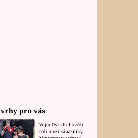
vrhy pro vás
Vojta Dyk dřel kvůli
roli mezi zápasníky.
Minutovou scénu jel