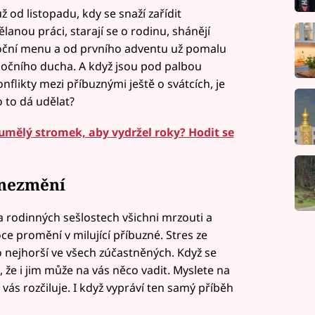
 od listopadu, kdy se snaží zařídit
nou práci, starají se o rodinu, shánějí
ánoční menu a od prvního adventu už pomalu
ánočního ducha. A když jsou pod palbou
onflikty mezi příbuznými ještě o svátcích, je
o to dá udělat?
umělý stromek, aby vydržel roky? Hodit se
 nezmění
 na rodinných sešlostech všichni mrzouti a
e promění v milující příbuzné. Stres ze
nejhorší ve všech zúčastněných. Když se
 že i jim může na vás něco vadit. Myslete na
o vás rozčiluje. I když vypráví ten samý příběh