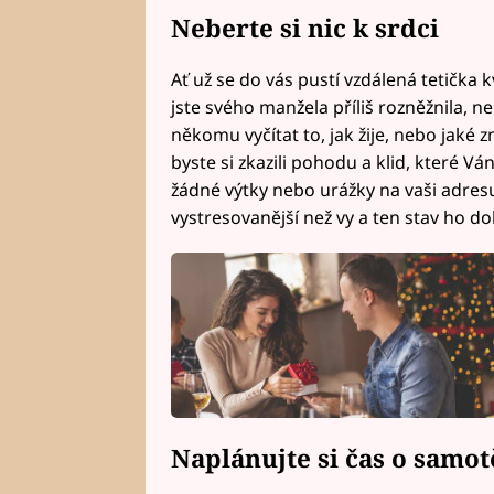
Neberte si nic k srdci
Ať už se do vás pustí vzdálená tetička 
jste svého manžela příliš rozněžnila, ne
někomu vyčítat to, jak žije, nebo jaké 
byste si zkazili pohodu a klid, které Vá
žádné výtky nebo urážky na vaši adre
vystresovanější než vy a ten stav ho do
Naplánujte si čas o samot