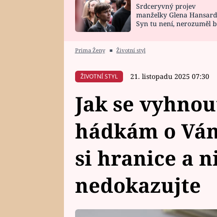
Srdceryvný projev
SNÁŘ
CELEBRITY
manželky Glena Hansard
Syn tu není, nerozuměl b
HOROSKOP NA
VAŘENÍ
tomu, vysvětlila
ROK 2023
Prima Ženy
■
Životní styl
21. listopadu 2025 07:30
ŽIVOTNÍ STYL
Jak se vyhno
hádkám o Ván
si hranice a 
nedokazujte