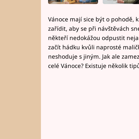
Vánoce mají sice být o pohodě, k
zařídit, aby se při návštěvách sne
někteří nedokážou odpustit nej
začít hádku kvůli naprosté maličk
neshoduje s jiným. Jak ale zamez
celé Vánoce? Existuje několik tip