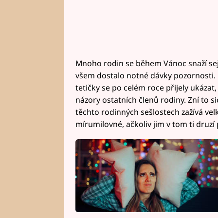
Mnoho rodin se během Vánoc snaží sejít
všem dostalo notné dávky pozornosti. P
tetičky se po celém roce přijely ukázat
názory ostatních členů rodiny. Zní to si
těchto rodinných sešlostech zažívá velk
mírumilovné, ačkoliv jim v tom ti druzí 