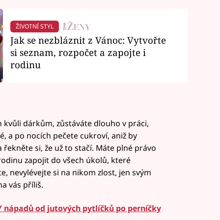
ŽIVOTNÍ STYL
Jak se nezbláznit z Vánoc: Vytvořte
si seznam, rozpočet a zapojte i
rodinu
kvůli dárkům, zůstáváte dlouho v práci,
é, a po nocích pečete cukroví, aniž by
a řekněte si, že už to stačí. Máte plné právo
dinu zapojit do všech úkolů, které
, nevylévejte si na nikom zlost, jen svým
a vás příliš.
Y nápadů od jutových pytlíčků po perníčky