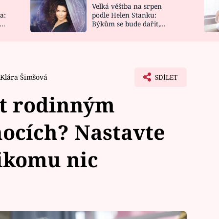
Velká věštba na srpen
NOVINKY
ZAHRADA
a:
podle Helen Stanku:
y
Býkům se bude dařit,
VIDEORECEPTY
DESIGN
Vodnáře čeká jízda
Klára Šimšová
SDÍLET
ut rodinným
ocích? Nastavte
nikomu nic