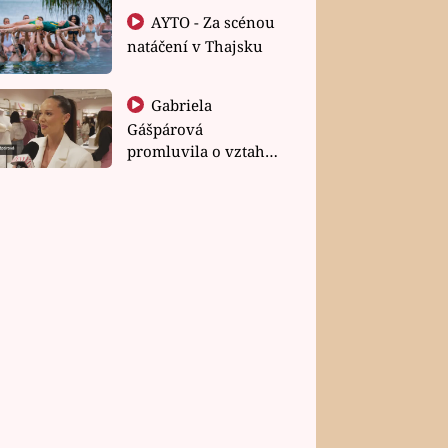
AYTO - Za scénou
natáčení v Thajsku
Gabriela
Gášpárová
promluvila o vztahu
a zakládání rodiny