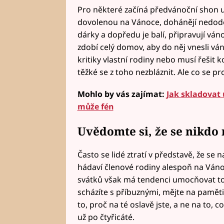
Pro některé začíná předvánoční shon už
dovolenou na Vánoce, dohánějí nedoděla
dárky a dopředu je balí, připravují v
zdobí celý domov, aby do něj vnesli v
kritiky vlastní rodiny nebo musí řešit k
těžké se z toho nezbláznit. Ale co se pr
Mohlo by vás zajímat:
Jak skladovat 
může fén
Uvědomte si, že se nikdo
Často se lidé ztratí v představě, že se
hádaví členové rodiny alespoň na Vánoc
svátků však má tendenci umocňovat to 
scházíte s příbuznými, mějte na paměti,
to, proč na té oslavě jste, a ne na to, c
už po čtyřicáté.