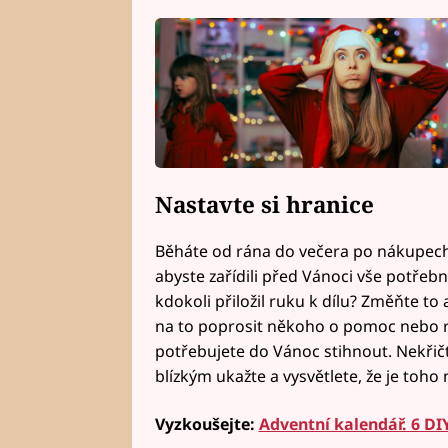
Nastavte si hranice
Běháte od rána do večera po nákupech 
abyste zařídili před Vánoci vše potřebn
kdokoli přiložil ruku k dílu? Změňte to 
na to poprosit někoho o pomoc nebo ro
potřebujete do Vánoc stihnout. Nekřičte
blízkým ukažte a vysvětlete, že je toho n
Vyzkoušejte:
Adventní kalendář. 6 DI