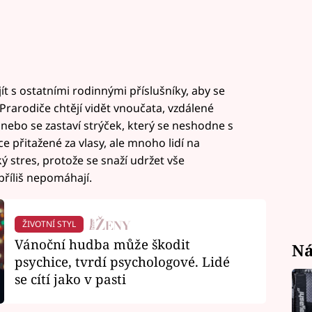
 s ostatními rodinnými příslušníky, aby se
rarodiče chtějí vidět vnoučata, vzdálené
, nebo se zastaví strýček, který se neshodne s
ce přitažené za vlasy, ale mnoho lidí na
ý stres, protože se snaží udržet vše
příliš nepomáhají.
ŽIVOTNÍ STYL
Vánoční hudba může škodit
Ná
psychice, tvrdí psychologové. Lidé
se cítí jako v pasti