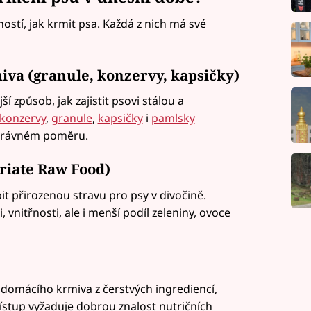
ostí, jak krmit psa. Každá z nich má své
va (granule, konzervy, kapsičky)
í způsob, jak zajistit psovi stálou a
konzervy
,
granule
,
kapsičky
i
pamlsky
správném poměru.
priate Raw Food)
t přirozenou stravu pro psy v divočině.
vnitřnosti, ale i menší podíl zeleniny, ovoce
u domácího krmiva z čerstvých ingrediencí,
řístup vyžaduje dobrou znalost nutričních