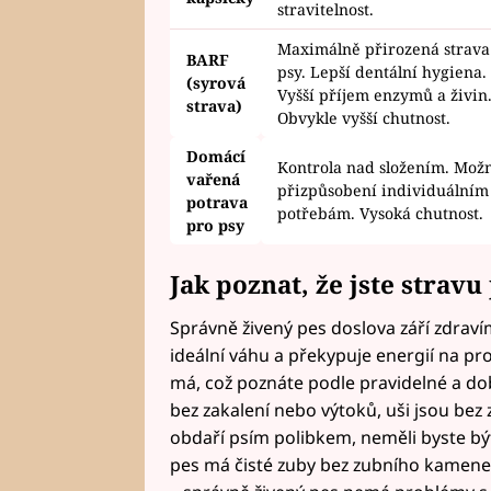
stravitelnost.
Maximálně přirozená strava
BARF
psy. Lepší dentální hygiena.
(syrová
Vyšší příjem enzymů a živin
strava)
Obvykle vyšší chutnost.
Domácí
Kontrola nad složením. Možn
vařená
přizpůsobení individuálním
potrava
potřebám. Vysoká chutnost.
pro psy
Jak poznat, že jste strav
Správně živený pes doslova září zdravím
ideální váhu a překypuje energií na pro
má, což poznáte podle pravidelné a dob
bez zakalení nebo výtoků, uši jsou bez
obdaří psím polibkem, neměli byste b
pes má čisté zuby bez zubního kamene 