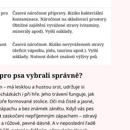
 pro
Časová náročnost přípravy. Riziko bakteriální
kontaminace. Náročnost na skladovací prostory.
.
Obtížné zajištění vyvážené stravy (vitaminy,
minerály apod). Vyšší náklady.
ost
Časová náročnost. Riziko nevyváženosti stravy
(deficit vápníku, jódu, taurinu apod.). Vyšší
náklady. Nutnost dobré znalosti výživy psů.
u pro psa vybrali správně?
 – má lesklou a hustou srst, udržuje si
cházkách i při hře. Jeho trávení funguje, jak
ře formované stolice. Oči má čisté a jasné,
 zápachu a bez známek zánětu. Když vás pes
ýt zaskočeni nepříjemným zápachem – zdravý
a růžové, pevné dásně. A v neposlední řadě