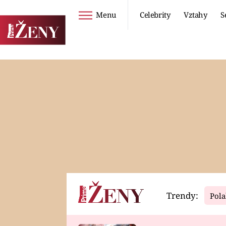
Menu
Celebrity
Vztahy
S
Seriály
Životní styl
ZOO
DIETY A HUBNUTÍ
PROSTŘENO!
CESTOVÁNÍ A
DOVOLENÁ
DUCH
ZDRAVÍ
Trendy:
Pola
Horoskopy
Video
ASTROČLÁNKY
SERIÁLY