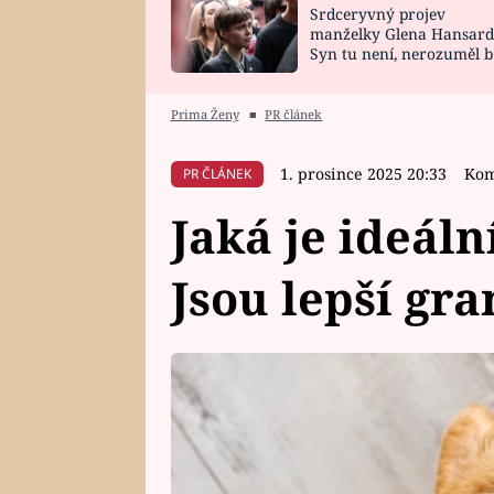
Srdceryvný projev
SNÁŘ
CELEBRITY
manželky Glena Hansard
Syn tu není, nerozuměl b
HOROSKOP NA
VAŘENÍ
tomu, vysvětlila
ROK 2023
Prima Ženy
■
PR článek
1. prosince 2025 20:33
Kom
PR ČLÁNEK
Jaká je ideáln
Jsou lepší gr