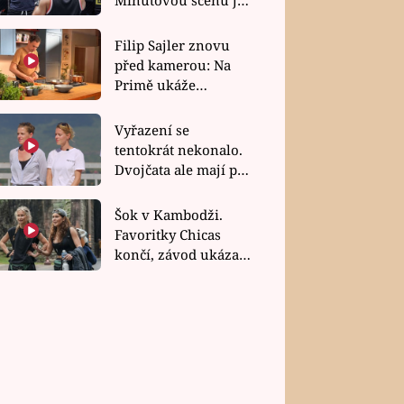
bez dubla
Filip Sajler znovu
před kamerou: Na
Primě ukáže
poctivou kuchyni i
rychlé recepty
Vyřazení se
tentokrát nekonalo.
Dvojčata ale mají po
uzavření třetí etapy
závodu nůž na krku
Šok v Kambodži.
Favoritky Chicas
končí, závod ukázal
svou nejtvrdší tvář