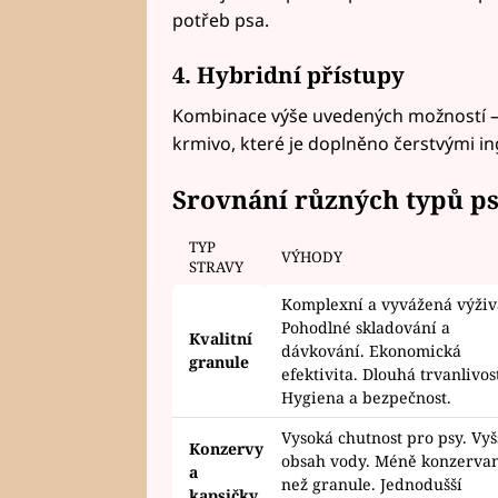
potřeb psa.
4. Hybridní přístupy
Kombinace výše uvedených možností –
krmivo, které je doplněno čerstvými i
Srovnání různých typů psí 
TYP
VÝHODY
STRAVY
Komplexní a vyvážená výživ
Pohodlné skladování a
Kvalitní
dávkování. Ekonomická
granule
efektivita. Dlouhá trvanlivost
Hygiena a bezpečnost.
Vysoká chutnost pro psy. Vyš
Konzervy
obsah vody. Méně konzerva
a
než granule. Jednodušší
kapsičky