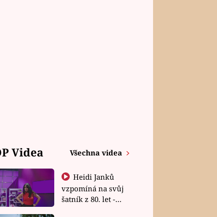
P Videa
Všechna videa
Heidi Janků
vzpomíná na svůj
šatník z 80. let -
Shopaholičky