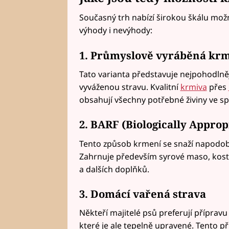
Současný trh nabízí širokou škálu možn
výhody i nevýhody:
1. Průmyslově vyráběná krmi
Tato varianta představuje nejpohodlnějš
vyváženou stravu. Kvalitní
krmiva
přes
obsahují všechny potřebné živiny ve 
2. BARF (Biologically Appro
Tento způsob krmení se snaží napodobi
Zahrnuje především syrové maso, kosti, 
a dalších doplňků.
3. Domácí vařená strava
Někteří majitelé psů preferují příprav
které je ale tepelně upravené. Tento p