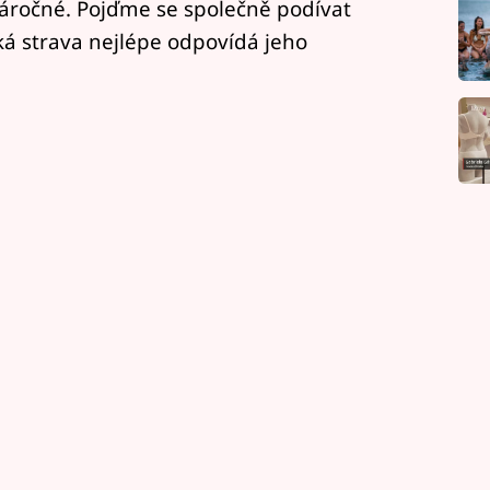
náročné. Pojďme se společně podívat
aká strava nejlépe odpovídá jeho