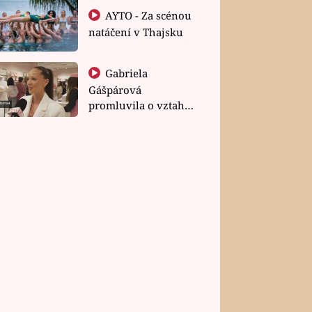
AYTO - Za scénou
natáčení v Thajsku
Gabriela
Gášpárová
promluvila o vztahu
a zakládání rodiny