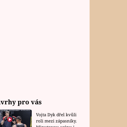
vrhy pro vás
Vojta Dyk dřel kvůli
roli mezi zápasníky.
Minutovou scénu jel