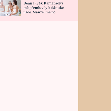
Denisa (34): Kamarádky
mě přemluvily k dámské
jízdě. Manžel mě po
návratu zaskočil