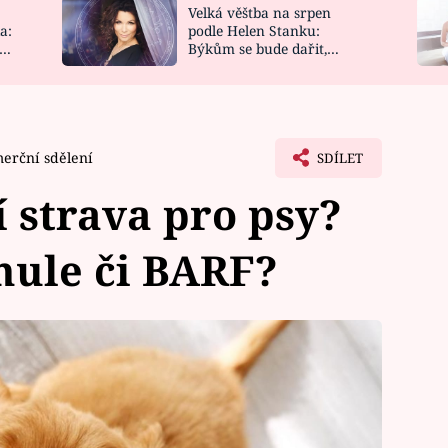
Velká věštba na srpen
NOVINKY
ZAHRADA
a:
podle Helen Stanku:
y
Býkům se bude dařit,
VIDEORECEPTY
DESIGN
Vodnáře čeká jízda
erční sdělení
SDÍLET
í strava pro psy?
anule či BARF?