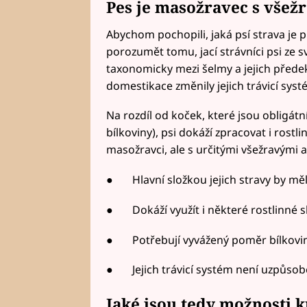
Pes je masožravec s všež
Abychom pochopili, jaká psí strava je 
porozumět tomu, jací strávníci psi ze s
taxonomicky mezi šelmy a jejich předek –
domestikace změnily jejich trávicí syst
Na rozdíl od koček, které jsou obligát
bílkoviny), psi dokáží zpracovat i rostl
masožravci, ale s určitými všežravými 
● Hlavní složkou jejich stravy by mělo
● Dokáží využít i některé rostlinné slo
● Potřebují vyvážený poměr bílkovin,
● Jejich trávicí systém není uzpůsoben
Jaké jsou tedy možnosti 