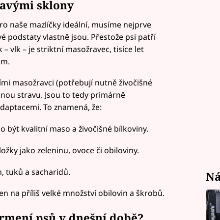
ravými sklony
pro naše mazlíčky ideální, musíme nejprve
vé podstaty vlastně jsou. Přestože psi patří
 vlk – je striktní masožravec, tisíce let
ém.
ními masožravci (potřebují nutně živočišné
innou stravu. Jsou to tedy primárně
adaptacemi. To znamená, že:
 být kvalitní maso a živočišné bílkoviny.
žky jako zeleninu, ovoce či obiloviny.
 tuků a sacharidů.
Ná
 na příliš velké množství obilovin a škrobů.
krmení psů v dnešní době?