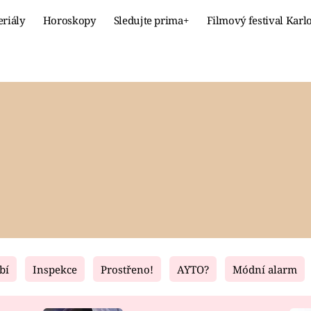
eriály
Horoskopy
Sledujte prima+
Filmový festival Karl
Celebrity
Recept
MÓDA A KRÁSA
HLAVNÍ JÍ
VZTAHY A SEX
SLADKÉ
PRIMA MAMINKA
ZDRAVÉ
bí
Inspekce
Prostřeno!
AYTO?
Módní alarm
Fresh
Living
RECEPTY
BYDLENÍ