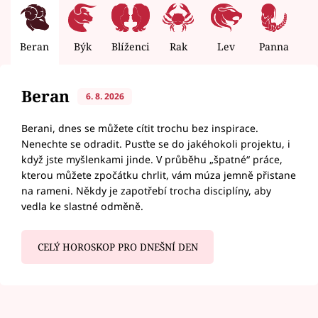
Beran
Býk
Blíženci
Rak
Lev
Panna
V
Beran
6. 8. 2026
Berani, dnes se můžete cítit trochu bez inspirace.
Nenechte se odradit. Pusťte se do jakéhokoli projektu, i
když jste myšlenkami jinde. V průběhu „špatné“ práce,
kterou můžete zpočátku chrlit, vám múza jemně přistane
na rameni. Někdy je zapotřebí trocha disciplíny, aby
vedla ke slastné odměně.
CELÝ HOROSKOP PRO DNEŠNÍ DEN