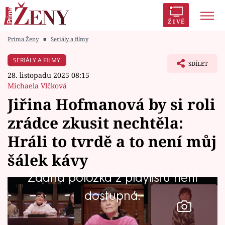
ŽIVĚ
Prima Ženy
■
Seriály a filmy
Trendy:
Polabí
Inspekce
Prostřeno!
AYTO?
SERIÁLY A FILMY
SDÍLET
Módní alarm
Zrádci
Proměny
28. listopadu 2025 08:15
Michaela Vlčková
Jiřina Hofmanová by si roli
zrádce zkusit nechtěla:
Témata
Hráli to tvrdě a to není můj
Celebrity
šálek kávy
Žádná položka z playlistu není
Vztahy
dostupná.
Seriály