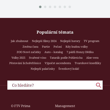
Populární témata
Jak zhubnout
Nejlepší filmy 2024
Nejlepší horory
TV program
Změna času
Partie
Počasí
Kdy budou volby
ZOO Nové začátky
Auto – katalog
7 pádů Honzy Dědka
Volby 2025
Svařené víno
Tatarák podle Pohlreicha
Aloe vera
Pěstování lichořeřišnice
Výpočet ascendentu
Tvarohové knedlíky
Nejlepší palačinky
Švestkový koláč
O FTV Prima
Management