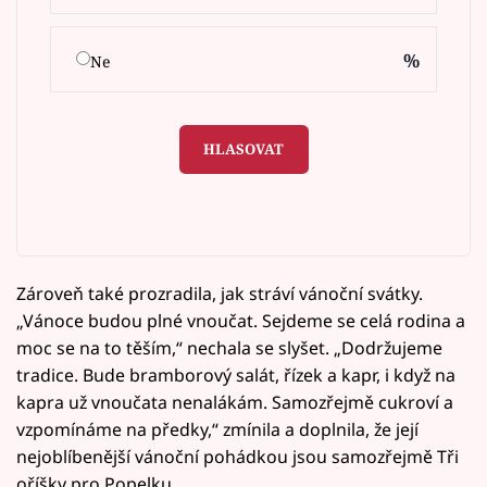
%
Ne
HLASOVAT
Zároveň také prozradila, jak stráví vánoční svátky.
„Vánoce budou plné vnoučat. Sejdeme se celá rodina a
moc se na to těším,“ nechala se slyšet. „Dodržujeme
tradice. Bude bramborový salát, řízek a kapr, i když na
kapra už vnoučata nenalákám. Samozřejmě cukroví a
vzpomínáme na předky,“ zmínila a doplnila, že její
nejoblíbenější vánoční pohádkou jsou samozřejmě Tři
oříšky pro Popelku.