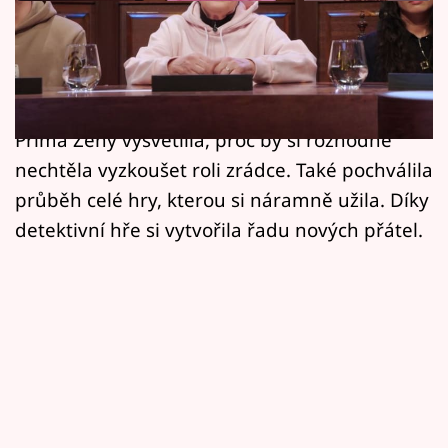
Horoskopy
Kriminalistka Jiřina Hofmanová, která ve
Sledujte prima+
Zrádcích vystupuje jako Kateřina, se dostala
Filmový festival Karlovy Vary
až do finále v roli věrné. V rozhovoru pro web
Prima Ženy vysvětlila, proč by si rozhodně
Pořady
nechtěla vyzkoušet roli zrádce. Také pochválila
průběh celé hry, kterou si náramně užila. Díky
Mámy sobě
detektivní hře si vytvořila řadu nových přátel.
Přihlášení
Sledujte nás