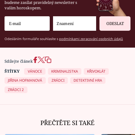
budeme zasílat pravidelný newsletter s
vaším horoskopem.
ODESLAT
Odesláním formuláře souhlasíte s
podmínkami zpracování osobních údajů
Sdílejte článek
ŠTÍTKY
VÁNOCE
KRIMINALISTKA
KŘIVOKLÁT
JIŘINA HOFMANOVÁ
ZRÁDCI
DETEKTIVNÍ HRA
ZRÁDCI 2
PŘEČTĚTE SI TAKÉ