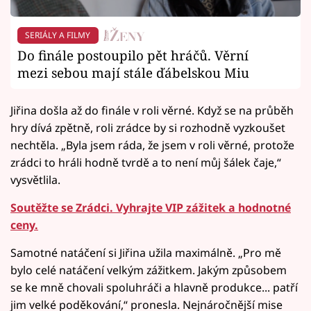
SERIÁLY A FILMY
Do finále postoupilo pět hráčů. Věrní
mezi sebou mají stále ďábelskou Miu
Jiřina došla až do finále v roli věrné. Když se na průběh
hry dívá zpětně, roli zrádce by si rozhodně vyzkoušet
nechtěla. „Byla jsem ráda, že jsem v roli věrné, protože
zrádci to hráli hodně tvrdě a to není můj šálek čaje,“
vysvětlila.
Soutěžte se Zrádci. Vyhrajte VIP zážitek a hodnotné
ceny.
Samotné natáčení si Jiřina užila maximálně. „Pro mě
bylo celé natáčení velkým zážitkem. Jakým způsobem
se ke mně chovali spoluhráči a hlavně produkce... patří
jim velké poděkování,“ pronesla. Nejnáročnější mise