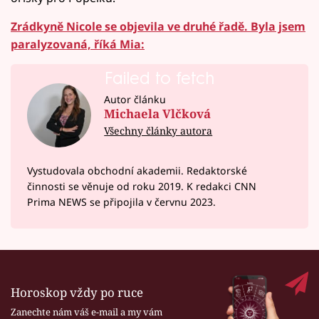
Zrádkyně Nicole se objevila ve druhé řadě. Byla jsem
paralyzovaná, říká Mia:
Failed to fetch
Autor článku
Michaela Vlčková
Všechny články autora
Vystudovala obchodní akademii. Redaktorské
činnosti se věnuje od roku 2019. K redakci CNN
Prima NEWS se připojila v červnu 2023.
Horoskop vždy po ruce
Zanechte nám váš e-mail a my vám