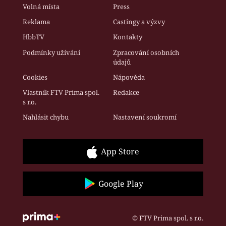
Volná místa
Press
Reklama
Castingy a výzvy
HbbTV
Kontakty
Podmínky užívání
Zpracování osobních
údajů
Cookies
Nápověda
Vlastník FTV Prima spol.
Redakce
s r.o.
Nahlásit chybu
Nastavení soukromí
App Store
Google Play
© FTV Prima spol. s r.o.