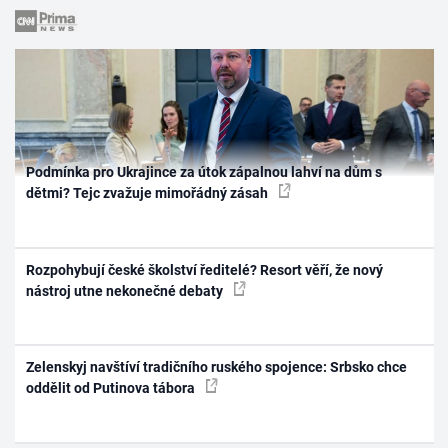
Podmínka pro Ukrajince za útok zápalnou lahví na dům s
dětmi? Tejc zvažuje mimořádný zásah
Rozpohybují české školství ředitelé? Resort věří, že nový
nástroj utne nekonečné debaty
Zelenskyj navštíví tradičního ruského spojence: Srbsko chce
oddělit od Putinova tábora