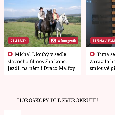
CELEBRITY
SERIÁLY A FIL
8 fotografií
Michal Dlouhý v sedle
Tuna se chtěl vrátit domů.
slavného filmového koně.
Zarazilo ho
Jezdil na něm i Draco Malfoy
smlouvě př
zemřít
HOROSKOPY DLE ZVĚROKRUHU