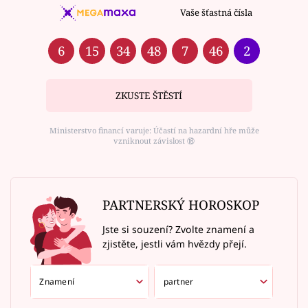
Vaše šťastná čísla
6
15
34
48
7
46
2
ZKUSTE ŠTĚSTÍ
Ministerstvo financí varuje: Účastí na hazardní hře může
vzniknout závislost ⑱
PARTNERSKÝ HOROSKOP
Jste si souzení? Zvolte znamení a
zjistěte, jestli vám hvězdy přejí.