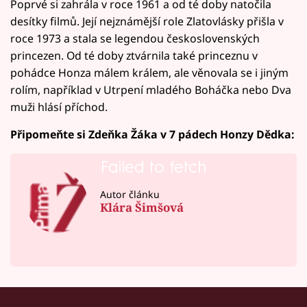
Poprvé si zahrála v roce 1961 a od té doby natočila
desítky filmů. Její nejznámější role Zlatovlásky přišla v
roce 1973 a stala se legendou československých
princezen. Od té doby ztvárnila také princeznu v
pohádce Honza málem králem, ale věnovala se i jiným
rolím, například v Utrpení mladého Boháčka nebo Dva
muži hlásí příchod.
Připomeňte si Zdeňka Žáka v 7 pádech Honzy Dědka:
Failed to fetch
Autor článku
Klára Šimšová