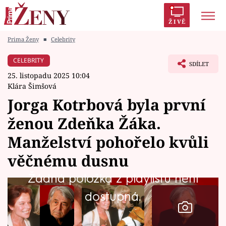
ŽIVĚ
Prima Ženy
■
Celebrity
Trendy:
Polabí
Inspekce
Prostřeno!
AYTO?
CELEBRITY
SDÍLET
Módní alarm
Zrádci
Proměny
25. listopadu 2025 10:04
Klára Šimšová
Jorga Kotrbová byla první
ženou Zdeňka Žáka.
Témata
Manželství pohořelo kvůli
Celebrity
věčnému dusnu
Žádná položka z playlistu není
Vztahy
dostupná.
Seriály