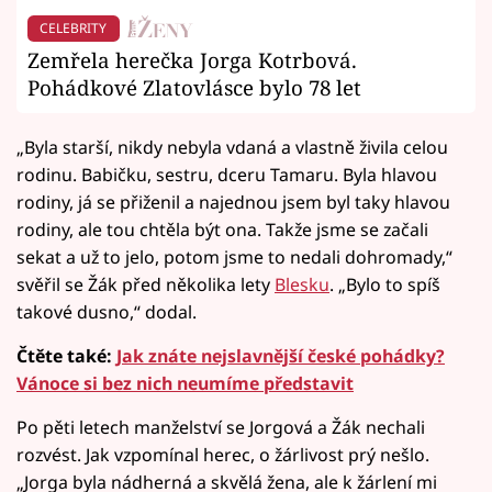
CELEBRITY
Zemřela herečka Jorga Kotrbová.
Pohádkové Zlatovlásce bylo 78 let
„Byla starší, nikdy nebyla vdaná a vlastně živila celou
rodinu. Babičku, sestru, dceru Tamaru. Byla hlavou
rodiny, já se přiženil a najednou jsem byl taky hlavou
rodiny, ale tou chtěla být ona. Takže jsme se začali
sekat a už to jelo, potom jsme to nedali dohromady,“
svěřil se Žák před několika lety
Blesku
. „Bylo to spíš
takové dusno,“ dodal.
Čtěte také:
Jak znáte nejslavnější české pohádky?
Vánoce si bez nich neumíme představit
Po pěti letech manželství se Jorgová a Žák nechali
rozvést. Jak vzpomínal herec, o žárlivost prý nešlo.
„Jorga byla nádherná a skvělá žena, ale k žárlení mi