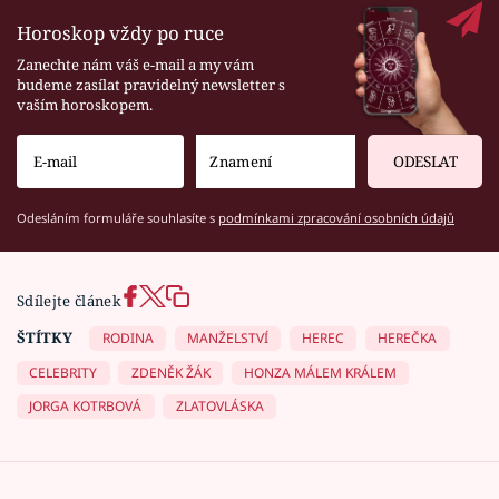
Horoskop vždy po ruce
Zanechte nám váš e-mail a my vám
budeme zasílat pravidelný newsletter s
vaším horoskopem.
ODESLAT
Odesláním formuláře souhlasíte s
podmínkami zpracování osobních údajů
Sdílejte článek
ŠTÍTKY
RODINA
MANŽELSTVÍ
HEREC
HEREČKA
CELEBRITY
ZDENĚK ŽÁK
HONZA MÁLEM KRÁLEM
JORGA KOTRBOVÁ
ZLATOVLÁSKA