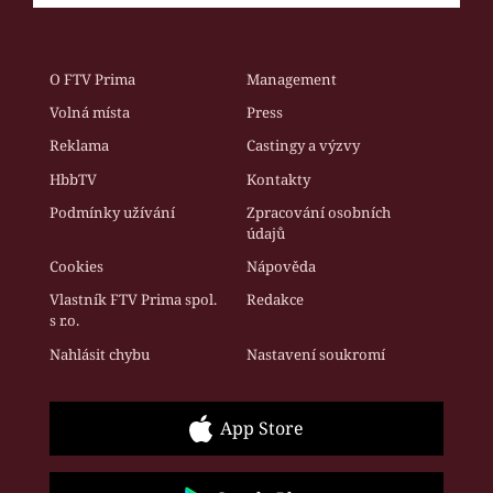
O FTV Prima
Management
Volná místa
Press
Reklama
Castingy a výzvy
HbbTV
Kontakty
Podmínky užívání
Zpracování osobních
údajů
Cookies
Nápověda
Vlastník FTV Prima spol.
Redakce
s r.o.
Nahlásit chybu
Nastavení soukromí
App Store