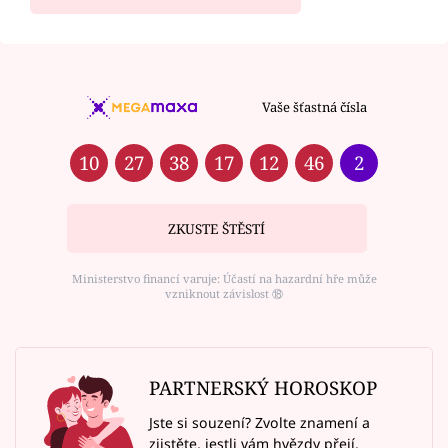
Vaše šťastná čísla
10
27
38
17
12
46
2
ZKUSTE ŠTĚSTÍ
Ministerstvo financí varuje: Účastí na hazardní hře může
vzniknout závislost ⑱
PARTNERSKÝ HOROSKOP
Jste si souzení? Zvolte znamení a
zjistěte, jestli vám hvězdy přejí.