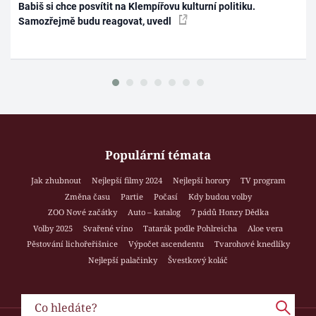
Babiš si chce posvítit na Klempířovu kulturní politiku.
Samozřejmě budu reagovat, uvedl
Populární témata
Jak zhubnout
Nejlepší filmy 2024
Nejlepší horory
TV program
Změna času
Partie
Počasí
Kdy budou volby
ZOO Nové začátky
Auto – katalog
7 pádů Honzy Dědka
Volby 2025
Svařené víno
Tatarák podle Pohlreicha
Aloe vera
Pěstování lichořeřišnice
Výpočet ascendentu
Tvarohové knedlíky
Nejlepší palačinky
Švestkový koláč