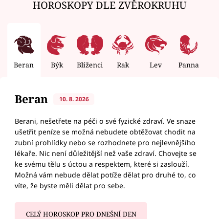
HOROSKOPY DLE ZVĚROKRUHU
Beran
Býk
Blíženci
Rak
Lev
Panna
V
Beran
10. 8. 2026
Berani, nešetřete na péči o své fyzické zdraví. Ve snaze
ušetřit peníze se možná nebudete obtěžovat chodit na
zubní prohlídky nebo se rozhodnete pro nejlevnějšího
lékaře. Nic není důležitější než vaše zdraví. Chovejte se
ke svému tělu s úctou a respektem, které si zaslouží.
Možná vám nebude dělat potíže dělat pro druhé to, co
víte, že byste měli dělat pro sebe.
CELÝ HOROSKOP PRO DNEŠNÍ DEN