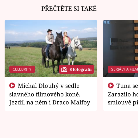
PŘEČTĚTE SI TAKÉ
CELEBRITY
SERIÁLY A FIL
8 fotografií
Michal Dlouhý v sedle
Tuna se chtěl vrátit domů.
slavného filmového koně.
Zarazilo ho
Jezdil na něm i Draco Malfoy
smlouvě př
zemřít