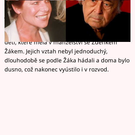
Horoskopy
Jedna z nejkrásnějších českých hereček Jorga
Sledujte prima+
Kotrbová zemřela ve svých 78 letech.
Filmový festival Karlovy Vary
Pohádková Zlatovláska po sobě zanechala dvě
děti, které měla v manželství se Zdeňkem
Pořady
Žákem. Jejich vztah nebyl jednoduchý,
dlouhodobě se podle Žáka hádali a doma bylo
Mámy sobě
dusno, což nakonec vyústilo i v rozvod.
Přihlášení
Sledujte nás