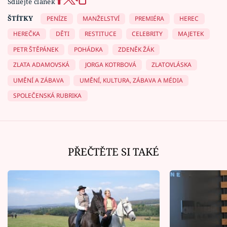
Sdílejte článek
ŠTÍTKY
PENÍZE
MANŽELSTVÍ
PREMIÉRA
HEREC
HEREČKA
DĚTI
RESTITUCE
CELEBRITY
MAJETEK
PETR ŠTĚPÁNEK
POHÁDKA
ZDENĚK ŽÁK
ZLATA ADAMOVSKÁ
JORGA KOTRBOVÁ
ZLATOVLÁSKA
UMĚNÍ A ZÁBAVA
UMĚNÍ, KULTURA, ZÁBAVA A MÉDIA
SPOLEČENSKÁ RUBRIKA
PŘEČTĚTE SI TAKÉ