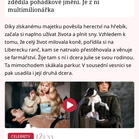
zdědila pohádkové jmění. Je z ní
multimilionářka
Díky získanému majetku pověsila herectví na hřebík,
začala si naplno užívat života a plnit sny. Vzhledem k
tomu, že celý život milovala koně, pořídila si na
Liberecku ranč, kam se natrvalo přestěhovala a věnuje
se farmářství. Žije tam s ní i dcera Julie se svou rodinou.
Ta mimochodem skákala parkur. V sousední vesnici se
pak usadila i její druhá dcera.
CELEBRITY