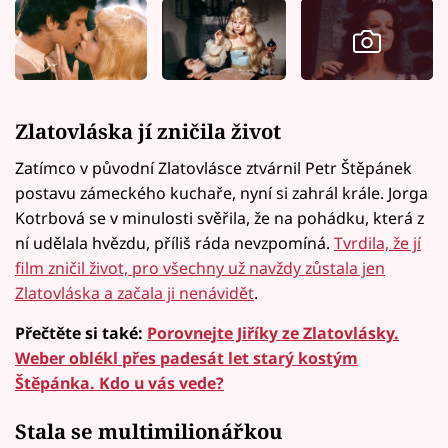
Zlatovláska jí zničila život
Zatímco v původní Zlatovlásce ztvárnil Petr Štěpánek
postavu zámeckého kuchaře, nyní si zahrál krále. Jorga
Kotrbová se v minulosti svěřila, že na pohádku, která z
ní udělala hvězdu, příliš ráda nevzpomíná.
Tvrdila, že jí
film zničil život, pro všechny už navždy zůstala jen
Zlatovláska a začala ji nenávidět
.
Přečtěte si také:
Porovnejte Jiříky ze Zlatovlásky.
Weber oblékl přes padesát let starý kostým
Štěpánka. Kdo u vás vede?
Stala se multimilionářkou