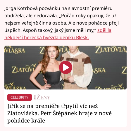
Jorga Kotrbová pozvánku na slavnostní premiéru
obdržela, ale nedorazila. „Pořád roky opakuji, že už
nejsem veřejně činná osoba. Ale nové pohádce přeji
úspěch. Aspoň takový, jaký jsme měli my,“
sdělila
někdejší herecká hvězda deníku Blesk.
CELEBRITY
Jiřík se na premiéře třpytil víc než
Zlatovláska. Petr Štěpánek hraje v nové
pohádce krále