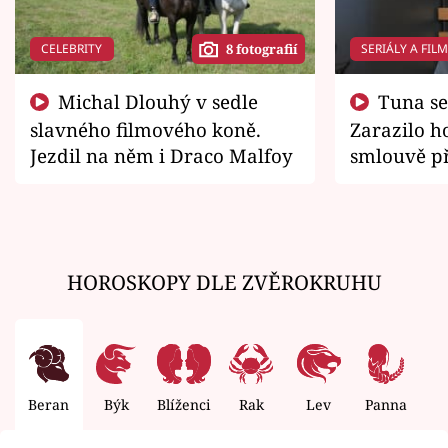
CELEBRITY
SERIÁLY A FIL
8 fotografií
Michal Dlouhý v sedle
Tuna se chtěl vrátit domů.
slavného filmového koně.
Zarazilo ho
Jezdil na něm i Draco Malfoy
smlouvě př
zemřít
HOROSKOPY DLE ZVĚROKRUHU
Beran
Býk
Blíženci
Rak
Lev
Panna
V