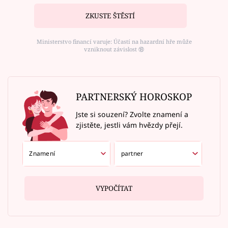
ZKUSTE ŠTĚSTÍ
Ministerstvo financí varuje: Účastí na hazardní hře může
vzniknout závislost ⑱
PARTNERSKÝ HOROSKOP
Jste si souzení? Zvolte znamení a
zjistěte, jestli vám hvězdy přejí.
VYPOČÍTAT