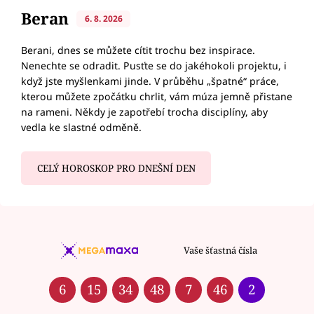
Beran
6. 8. 2026
Berani, dnes se můžete cítit trochu bez inspirace.
Nenechte se odradit. Pusťte se do jakéhokoli projektu, i
když jste myšlenkami jinde. V průběhu „špatné“ práce,
kterou můžete zpočátku chrlit, vám múza jemně přistane
na rameni. Někdy je zapotřebí trocha disciplíny, aby
vedla ke slastné odměně.
CELÝ HOROSKOP PRO DNEŠNÍ DEN
Vaše šťastná čísla
6
15
34
48
7
46
2