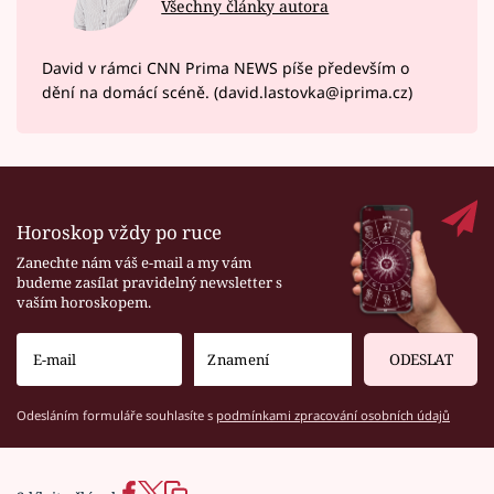
Všechny články autora
David v rámci CNN Prima NEWS píše především o
dění na domácí scéně. (david.lastovka@iprima.cz)
Horoskop vždy po ruce
Zanechte nám váš e-mail a my vám
budeme zasílat pravidelný newsletter s
vaším horoskopem.
ODESLAT
Odesláním formuláře souhlasíte s
podmínkami zpracování osobních údajů