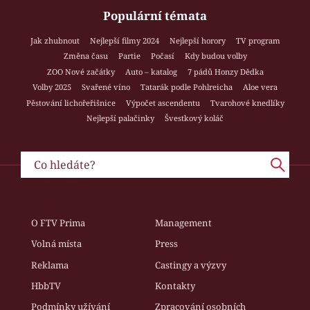
Populární témata
Jak zhubnout
Nejlepší filmy 2024
Nejlepší horory
TV program
Změna času
Partie
Počasí
Kdy budou volby
ZOO Nové začátky
Auto – katalog
7 pádů Honzy Dědka
Volby 2025
Svařené víno
Tatarák podle Pohlreicha
Aloe vera
Pěstování lichořeřišnice
Výpočet ascendentu
Tvarohové knedlíky
Nejlepší palačinky
Švestkový koláč
O FTV Prima
Management
Volná místa
Press
Reklama
Castingy a výzvy
HbbTV
Kontakty
Podmínky užívání
Zpracování osobních