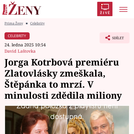
ŽIVĚ
Prima Ženy
■
Celebrity
Trendy:
Polabí
Inspekce
Prostřeno!
AYTO?
CELEBRITY
SDÍLET
Módní alarm
Zrádci
Proměny
24. ledna 2025 10:54
David Laštovka
Jorga Kotrbová premiéru
Zlatovlásky zmeškala,
Témata
Štěpánka to mrzí. V
Celebrity
minulosti zdědila miliony
Žádná položka z playlistu není
Vztahy
Pohádka Zlatovláska, v níž před dvaapadesáti
dostupná.
Seriály
lety jako princezna zazářila Jorga Kotrbová a v
roli kuchaře Jiříka Petr Štěpánek, se dočkala