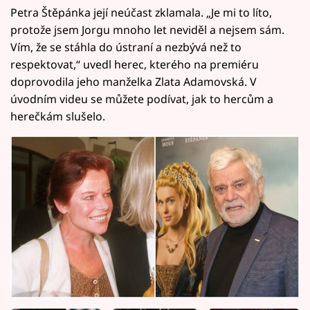
Petra Štěpánka její neúčast zklamala. „Je mi to líto,
protože jsem Jorgu mnoho let neviděl a nejsem sám.
Vím, že se stáhla do ústraní a nezbývá než to
respektovat,“ uvedl herec, kterého na premiéru
doprovodila jeho manželka Zlata Adamovská. V
úvodním videu se můžete podívat, jak to hercům a
herečkám slušelo.