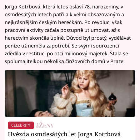
Jorga Kotrbová, která letos oslaví 78. narozeniny, v
osmdesátých letech patřila k velmi obsazovaným a
nejkrásnějším českým herečkám. Po revoluci však
pracovní aktivity začala postupně utlumovat, až s
herectvím skončila úplně. Důvod byl prostý, vydělávat
peníze už neměla zapotřebí. Se svými sourozenci
zdědila v restituci po otci milionový majetek. Stala se
spolumajitelkou několika činžovních domů v Praze.
CELEBRITY
Hvězda osmdesátých let Jorga Kotrbová