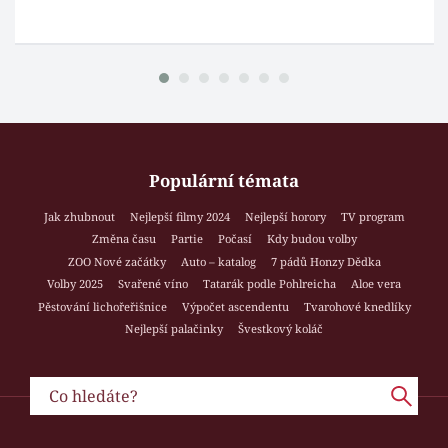
Populární témata
Jak zhubnout
Nejlepší filmy 2024
Nejlepší horory
TV program
Změna času
Partie
Počasí
Kdy budou volby
ZOO Nové začátky
Auto – katalog
7 pádů Honzy Dědka
Volby 2025
Svařené víno
Tatarák podle Pohlreicha
Aloe vera
Pěstování lichořeřišnice
Výpočet ascendentu
Tvarohové knedlíky
Nejlepší palačinky
Švestkový koláč