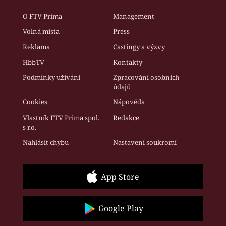
O FTV Prima
Management
Volná místa
Press
Reklama
Castingy a výzvy
HbbTV
Kontakty
Podmínky užívání
Zpracování osobních
údajů
Cookies
Nápověda
Vlastník FTV Prima spol.
Redakce
s r.o.
Nahlásit chybu
Nastavení soukromí
App Store
Google Play