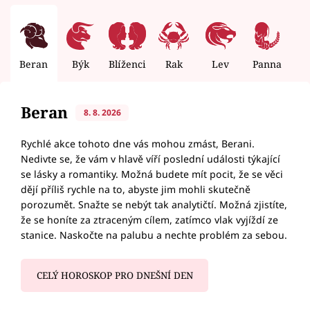
Beran
Býk
Blíženci
Rak
Lev
Panna
V
Beran
8. 8. 2026
Rychlé akce tohoto dne vás mohou zmást, Berani.
Nedivte se, že vám v hlavě víří poslední události týkající
se lásky a romantiky. Možná budete mít pocit, že se věci
dějí příliš rychle na to, abyste jim mohli skutečně
porozumět. Snažte se nebýt tak analytičtí. Možná zjistíte,
že se honíte za ztraceným cílem, zatímco vlak vyjíždí ze
stanice. Naskočte na palubu a nechte problém za sebou.
CELÝ HOROSKOP PRO DNEŠNÍ DEN