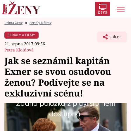
ŽIVĚ
Prima Ženy
■
Seriály a filmy
Trendy:
Polabí
Inspekce
Prostřeno!
AYTO?
SERIÁLY A FILMY
SDÍLET
Módní alarm
Zrádci
Proměny
21. srpna 2017 09:56
Petra Kloidová
Jak se seznámil kapitán
Exner se svou osudovou
Témata
ženou? Podívejte se na
Celebrity
exkluzivní scénu!
Žádná položka z playlistu není
Vztahy
Podívejte se na exkluzivní scénu z prvního dílu
dostupná.
Seriály
nového seriálu Kapitána Exnera! Exner je starý
mládenec s dokonalým zevnějškem, krásným