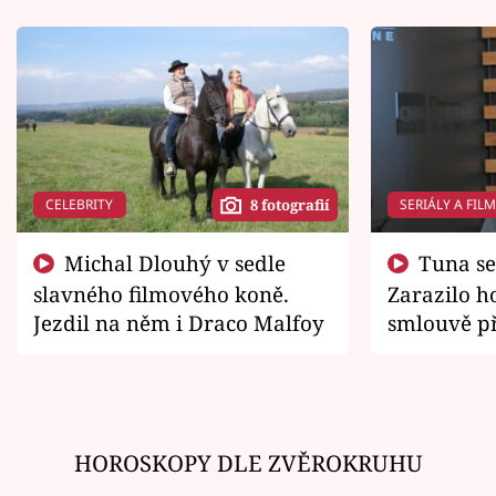
CELEBRITY
SERIÁLY A FIL
8 fotografií
Michal Dlouhý v sedle
Tuna se chtěl vrátit domů.
slavného filmového koně.
Zarazilo ho
Jezdil na něm i Draco Malfoy
smlouvě př
zemřít
HOROSKOPY DLE ZVĚROKRUHU