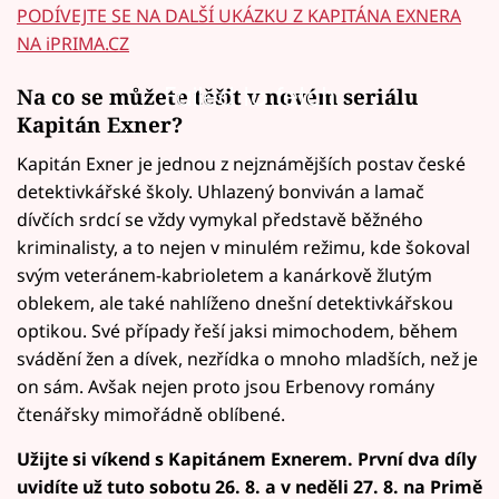
PODÍVEJTE SE NA DALŠÍ UKÁZKU Z KAPITÁNA EXNERA
NA iPRIMA.CZ
Failed to fetch
Na co se můžete těšit v novém seriálu
Kapitán Exner?
Kapitán Exner je jednou z nejznámějších postav české
detektivkářské školy. Uhlazený bonviván a lamač
dívčích srdcí se vždy vymykal představě běžného
kriminalisty, a to nejen v minulém režimu, kde šokoval
svým veteránem-kabrioletem a kanárkově žlutým
oblekem, ale také nahlíženo dnešní detektivkářskou
optikou. Své případy řeší jaksi mimochodem, během
svádění žen a dívek, nezřídka o mnoho mladších, než je
on sám. Avšak nejen proto jsou Erbenovy romány
čtenářsky mimořádně oblíbené.
Užijte si víkend s Kapitánem Exnerem. První dva díly
uvidíte už tuto sobotu 26. 8. a v neděli 27. 8. na Primě