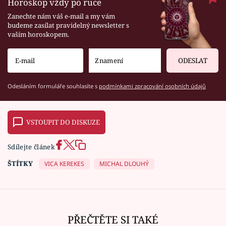
Horoskop vždy po ruce
Zanechte nám váš e-mail a my vám
budeme zasílat pravidelný newsletter s
vaším horoskopem.
ODESLAT
Odesláním formuláře souhlasíte s
podmínkami zpracování osobních údajů
VSTOUPIT DO DISKUZE
Sdílejte článek
ŠTÍTKY
VICA KEREKES
MICHAL DLOUHÝ
PŘEČTĚTE SI TAKÉ