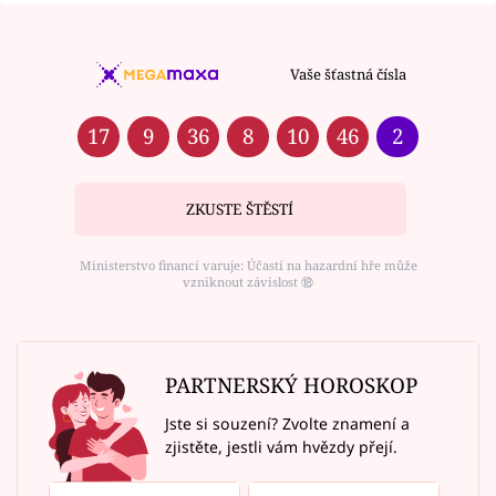
Vaše šťastná čísla
17
9
36
8
10
46
2
ZKUSTE ŠTĚSTÍ
Ministerstvo financí varuje: Účastí na hazardní hře může
vzniknout závislost ⑱
PARTNERSKÝ HOROSKOP
Jste si souzení? Zvolte znamení a
zjistěte, jestli vám hvězdy přejí.