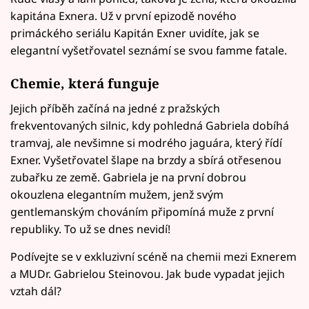
kapitána Exnera. Už v první epizodě nového
primáckého seriálu Kapitán Exner uvidíte, jak se
elegantní vyšetřovatel seznámí se svou famme fatale.
Chemie, která funguje
Jejich příběh začíná na jedné z pražských
frekventovaných silnic, kdy pohledná Gabriela dobíhá
tramvaj, ale nevšimne si modrého jaguára, který řídí
Exner. Vyšetřovatel šlape na brzdy a sbírá otřesenou
zubařku ze země. Gabriela je na první dobrou
okouzlena elegantním mužem, jenž svým
gentlemanským chováním připomíná muže z první
republiky. To už se dnes nevidí!
Podívejte se v exkluzivní scéně na chemii mezi Exnerem
a MUDr. Gabrielou Steinovou. Jak bude vypadat jejich
vztah dál?