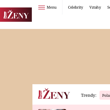
Menu
Celebrity
Vztahy
S
Seriály
Životní styl
ZOO
DIETY A HUBNUTÍ
PROSTŘENO!
CESTOVÁNÍ A
DOVOLENÁ
DUCH
ZDRAVÍ
Trendy:
Pola
Horoskopy
Video
ASTROČLÁNKY
SERIÁLY