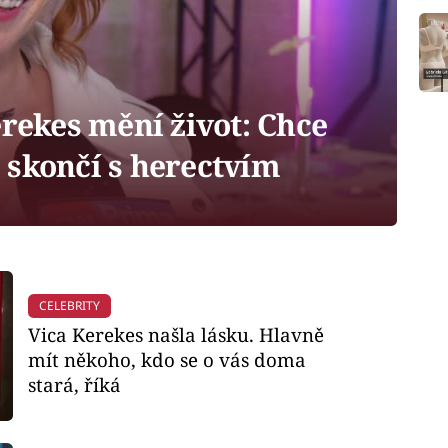
rekes mění život: Chce
 skončí s herectvím
CELEBRITY
Vica Kerekes našla lásku. Hlavně
mít někoho, kdo se o vás doma
stará, říká