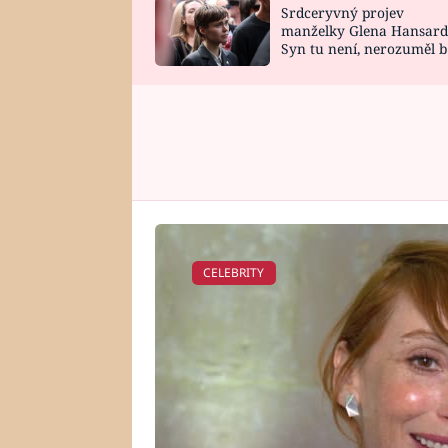
Srdceryvný projev
SNÁŘ
CELEBRITY
manželky Glena Hansard
Syn tu není, nerozuměl b
HOROSKOP NA
VAŘENÍ
tomu, vysvětlila
ROK 2023
CELEBRITY