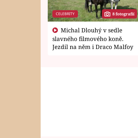
CELEBRITY
8 fotografií
Michal Dlouhý v sedle
slavného filmového koně.
Jezdil na něm i Draco Malfoy