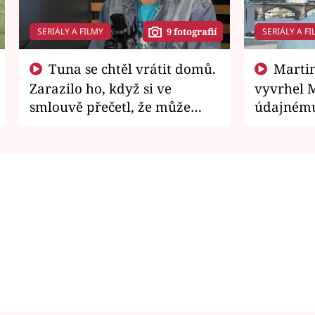
SERIÁLY A FILMY
SERIÁLY A FI
9 fotografií
Tuna se chtěl vrátit domů.
Martin Písařík jako
Zarazilo ho, když si ve
vyvrhel 
smlouvě přečetl, že může
údajnému
zemřít
je v nemil