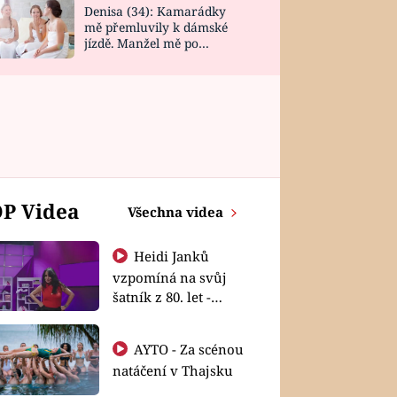
Denisa (34): Kamarádky
mě přemluvily k dámské
jízdě. Manžel mě po
návratu zaskočil
P Videa
Všechna videa
Heidi Janků
vzpomíná na svůj
šatník z 80. let -
Shopaholičky
AYTO - Za scénou
natáčení v Thajsku