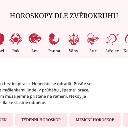
HOROSKOPY DLE ZVĚROKRUHU
nci
Rak
Lev
Panna
Váhy
Štír
Střelec
K
hu bez inspirace. Nenechte se odradit. Pusťte se
te myšlenkami jinde. V průběhu „špatné“ práce,
vám múza jemně přistane na rameni. Někdy je
vedla ke slastné odměně.
DEN
TÝDENNÍ HOROSKOP
MĚSÍČNÍ HOROSKOP