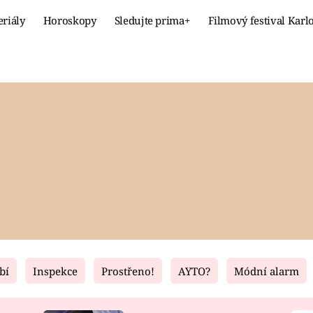
eriály
Horoskopy
Sledujte prima+
Filmový festival Karl
Celebrity
Recept
MÓDA A KRÁSA
HLAVNÍ JÍ
VZTAHY A SEX
SLADKÉ
PRIMA MAMINKA
ZDRAVÉ
bí
Inspekce
Prostřeno!
AYTO?
Módní alarm
Fresh
Living
RECEPTY
BYDLENÍ