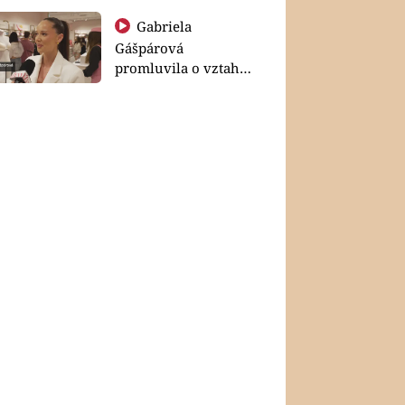
Gabriela
Gášpárová
promluvila o vztahu
a zakládání rodiny