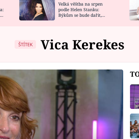
Velká věštba na srpen
NOVINKY
ZAHRADA
a:
podle Helen Stanku:
y
Býkům se bude dařit,
VIDEORECEPTY
DESIGN
Vodnáře čeká jízda
Vica Kerekes
ŠTÍTEK
TO