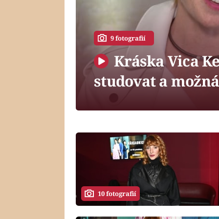
9 fotografií
Kráska Vica Ke
studovat a možná
10 fotografií