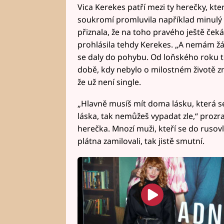
Vica Kerekes patří mezi ty herečky, kte
soukromí promluvila například minulý
přiznala, že na toho pravého ještě čeká.
prohlásila tehdy Kerekes. „A nemám žá
se daly do pohybu. Od loňského roku t
době, kdy nebylo o milostném životě zn
že už není single.
„Hlavně musíš mít doma lásku, která se 
láska, tak nemůžeš vypadat zle,“ prozr
herečka. Mnozí muži, kteří se do rusov
plátna zamilovali, tak jistě smutní.