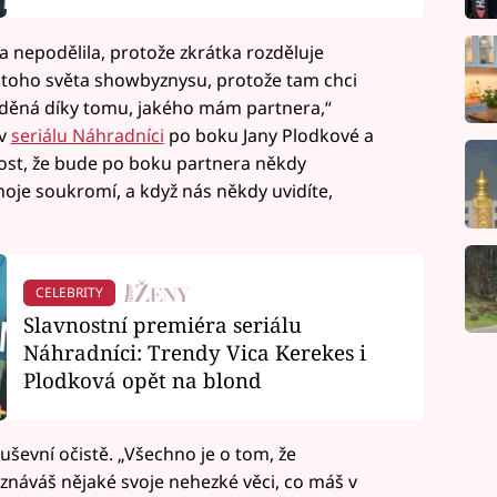
a nepodělila, protože zkrátka rozděluje
o toho světa showbyznysu, protože tam chci
 viděná díky tomu, jakého mám partnera,“
 v
seriálu Náhradníci
po boku Jany Plodkové a
ost, že bude po boku partnera někdy
moje soukromí, a když nás někdy uvidíte,
CELEBRITY
Slavnostní premiéra seriálu
Náhradníci: Trendy Vica Kerekes i
Plodková opět na blond
uševní očistě. „Všechno je o tom, že
iznáváš nějaké svoje nehezké věci, co máš v