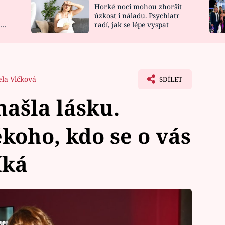
Horké noci mohou zhoršit
NOVINKY
ZAHRADA
úzkost i náladu. Psychiatr
 a
radí, jak se lépe vyspat
VIDEORECEPTY
DESIGN
la Vlčková
SDÍLET
našla lásku.
koho, kdo se o vás
íká