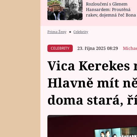
Rozloučení s Glenem
SNÁŘ
CELEBRITY
Hansardem: Proutěná
rakev, dojemná řeč Bona
HOROSKOP NA
VAŘENÍ
zpěv Irglové s Vedderem
ROK 2023
Prima Ženy
■
Celebrity
23. října 2025 08:29
Michae
CELEBRITY
Vica Kerekes 
Hlavně mít ně
doma stará, ř