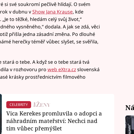
ré si své soukromí pečlivě hlídají. O svém
 rok v dubnu v
Show Jana Krause
, kde
 „Je to těžké, hledám celý svůj život,“
dného vysněného,“ dodala. A jak se zdá, věci
otiž přišla jedna zásadní změna. Po dlouhé
ámé herečky téměř vůbec slyšet, se svěřila,
stará o tebe. A když se o tebe stará tvá
adila v rozhovoru pro
web eXtra.cz
slovenská
lasé krásky prostřednictvím filmového
CELEBRITY
Ná
Vica Kerekes promluvila o adopci a
náhradním mateřství: Nechci nad
tím vůbec přemýšlet