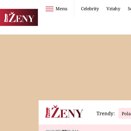
Menu
Celebrity
Vztahy
S
Seriály
Životní styl
ZOO
DIETY A HUBNUTÍ
PROSTŘENO!
CESTOVÁNÍ A
DOVOLENÁ
DUCH
ZDRAVÍ
Trendy:
Pola
Horoskopy
Video
ASTROČLÁNKY
SERIÁLY