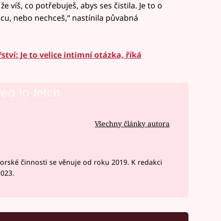
 víš, co potřebuješ, abys ses čistila. Je to o
Vicu, nebo nechceš,“ nastínila půvabná
ví: Je to velice intimní otázka, říká
led to fetch
Všechny články autora
rské činnosti se věnuje od roku 2019. K redakci
2023.