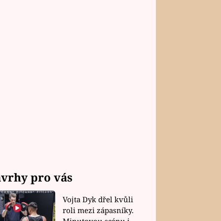
vrhy pro vás
Vojta Dyk dřel kvůli
roli mezi zápasníky.
Minutovou scénu jel