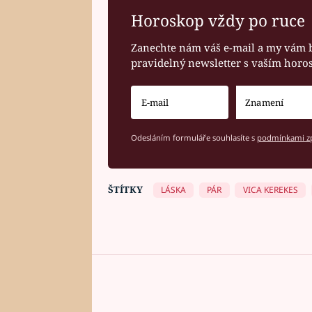
Horoskop vždy po ruce
Zanechte nám váš e-mail a my vám 
pravidelný newsletter s vaším hor
Odesláním formuláře souhlasíte s
podmínkami zp
ŠTÍTKY
LÁSKA
PÁR
VICA KEREKES