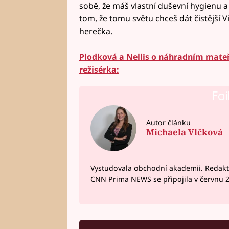
sobě, že máš vlastní duševní hygienu a že
tom, že tomu světu chceš dát čistější 
herečka.
Plodková a Nellis o náhradním mateřst
režisérka:
Fai
Autor článku
Michaela Vlčková
Vystudovala obchodní akademii. Redakto
CNN Prima NEWS se připojila v červnu 