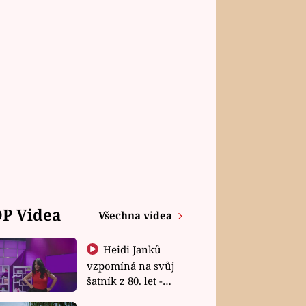
P Videa
Všechna videa
Heidi Janků
vzpomíná na svůj
šatník z 80. let -
Shopaholičky