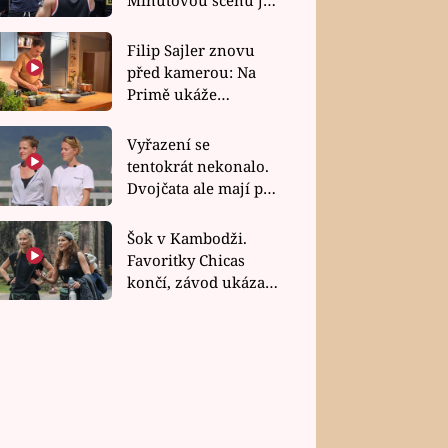
bez dubla
Filip Sajler znovu
před kamerou: Na
Primě ukáže
poctivou kuchyni i
rychlé recepty
Vyřazení se
tentokrát nekonalo.
Dvojčata ale mají po
uzavření třetí etapy
závodu nůž na krku
Šok v Kambodži.
Favoritky Chicas
končí, závod ukázal
svou nejtvrdší tvář