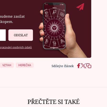
budeme zasílat
oskopem.
ODESLAT
racování osobních údajů
VZTAH
HEREČKA
Sdílejte článek
PŘEČTĚTE SI TAKÉ