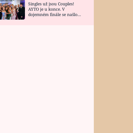
Singles už jsou Couples!
AYTO je u konce. V
dojemném finále se našlo
všech 10 Perfect Matchů