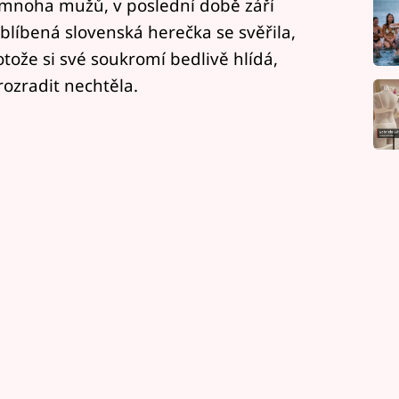
m mnoha mužů, v poslední době září
Oblíbená slovenská herečka se svěřila,
ože si své soukromí bedlivě hlídá,
rozradit nechtěla.