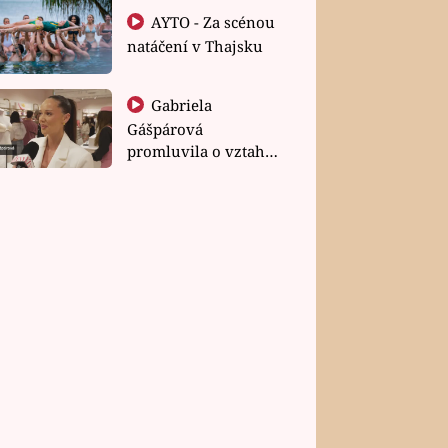
AYTO - Za scénou
natáčení v Thajsku
Gabriela
Gášpárová
promluvila o vztahu
a zakládání rodiny