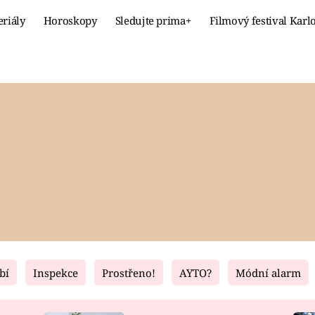
eriály
Horoskopy
Sledujte prima+
Filmový festival Karl
Celebrity
Recept
MÓDA A KRÁSA
HLAVNÍ JÍ
VZTAHY A SEX
SLADKÉ
PRIMA MAMINKA
ZDRAVÉ
bí
Inspekce
Prostřeno!
AYTO?
Módní alarm
Fresh
Living
RECEPTY
BYDLENÍ