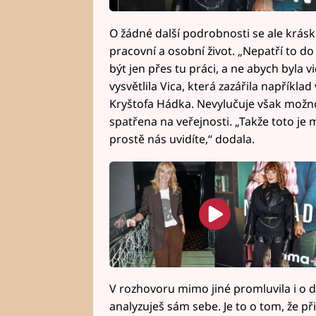
O žádné další podrobnosti se ale krásk
pracovní a osobní život. „Nepatří to d
být jen přes tu práci, a ne abych byla
vysvětlila Vica, která zazářila například
Kryštofa Hádka. Nevylučuje však možn
spatřena na veřejnosti. „Takže toto je 
prostě nás uvidíte,“ dodala.
V rozhovoru mimo jiné promluvila i o d
analyzuješ sám sebe. Je to o tom, že př