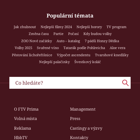
Populární témata
Jak zhubnout
Nejlepší filmy 2024
Nejlepší horory
TV program
Změna času
Partie
Počasí
Kdy budou volby
ZOO Nové začátky
Auto – katalog
7 pádů Honzy Dědka
Volby 2025
Svařené víno
Tatarák podle Pohlreicha
Aloe vera
Pěstování lichořeřišnice
Výpočet ascendentu
Tvarohové knedlíky
Nejlepší palačinky
Švestkový koláč
O FTV Prima
Management
Volná místa
Press
Reklama
Castingy a výzvy
HbbTV
Kontakty