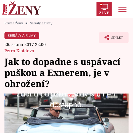
ŽIVĚ
Prima Ženy
■
Seriály a filmy
Trendy:
Polabí
Inspekce
Prostřeno!
AYTO?
SERIÁLY A FILMY
SDÍLET
Módní alarm
Zrádci
Proměny
26. srpna 2017 22:00
Petra Kloidová
Jak to dopadne s uspávací
puškou a Exnerem, je v
Témata
ohrožení?
Celebrity
Žádná položka z playlistu není
Kapitán Exner se ve své práci dostává do
dostupná.
Vztahy
různých situací. Když vyšetřuje případ mrtvé
Seriály
kreslířky, začíná se ukazovat, že vražda z
prvního dílu nějak souvisí i s vraždou krásné