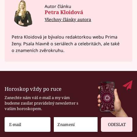
Autor článku
Petra Kloidová
Všechny články autora
Petra Kloidová je bývalou redaktorkou webu Prima
ženy. Psala hlavně o seriálech a celebritách, ale také
o znameních zvěrokruhu.
Horoskop vždy po ruce
Zanechte nám váš e-mail a my vám
budeme zasílat pravidelný newsletter s
vaším horoskopem.
ODESLAT