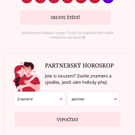
ZKUSTE ŠTĚSTÍ
Ministerstvo financí varuje: Účastí na hazardní hře může
vzniknout závislost ⑱
PARTNERSKÝ HOROSKOP
Jste si souzení? Zvolte znamení a
zjistěte, jestli vám hvězdy přejí.
VYPOČÍTAT