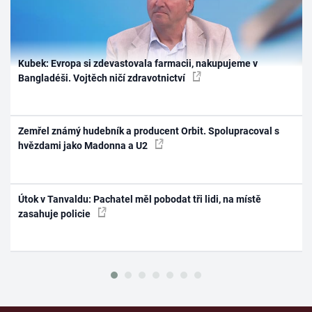
Kubek: Evropa si zdevastovala farmacii, nakupujeme v
Bangladéši. Vojtěch ničí zdravotnictví
Zemřel známý hudebník a producent Orbit. Spolupracoval s
hvězdami jako Madonna a U2
Útok v Tanvaldu: Pachatel měl pobodat tři lidi, na místě
zasahuje policie