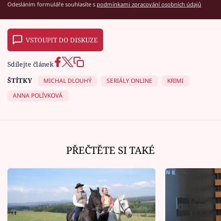
Odesláním formuláře souhlasíte s
podmínkami zpracování osobních údajů
VSTOUPIT DO DISKUZE
Sdílejte článek
ŠTÍTKY
MICHAL DLOUHÝ
SERIÁLY ONLINE
KRIMI
ANNA POLÍVKOVÁ
PŘEČTĚTE SI TAKÉ