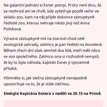
Na galantní jednání si Exner potrpí. Proto není divu, že
se nezhrozí ani ve chvíli, kdy vyšetřuje pozdě večer ve
skladu zoo, kam na něj přijde dokonce zástupkyně
ředitele zoo, kterou nehraje nikdo jiný než Anna
Polívková.
Výrazná zástupkyně má na starosti chod celé
zoologické zahrady, zatímco je pan ředitel na dovolené.
Během třech dní však zemřeli dva lidé, kteří měli něco
se zoo společného. Zatímco ona si rozhodně nemyslí,
že by to byla náhoda, kapitán Exner ji významně
přitaká.
Všimněte si, jak slečna zástupkyně nenápadně
upozorňuje na to, že je stále slečnou.
Sledujte Kapitána Exnera v neděli ve 20.15 na Primě.