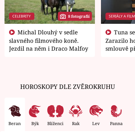
CELEBRITY
SERIÁLY A FIL
8 fotografií
Michal Dlouhý v sedle
Tuna se chtěl vrátit domů.
slavného filmového koně.
Zarazilo ho
Jezdil na něm i Draco Malfoy
smlouvě př
zemřít
HOROSKOPY DLE ZVĚROKRUHU
Beran
Býk
Blíženci
Rak
Lev
Panna
V