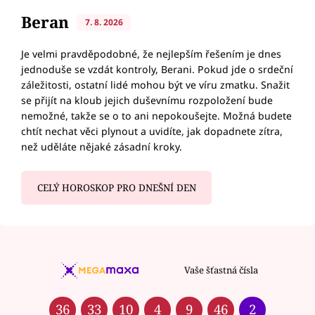
Beran
7. 8. 2026
Je velmi pravděpodobné, že nejlepším řešením je dnes
jednoduše se vzdát kontroly, Berani. Pokud jde o srdeční
záležitosti, ostatní lidé mohou být ve víru zmatku. Snažit
se přijít na kloub jejich duševnímu rozpoložení bude
nemožné, takže se o to ani nepokoušejte. Možná budete
chtít nechat věci plynout a uvidíte, jak dopadnete zítra,
než uděláte nějaké zásadní kroky.
CELÝ HOROSKOP PRO DNEŠNÍ DEN
Vaše šťastná čísla
36
33
10
4
9
46
2