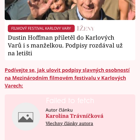
FILMOVÝ FESTIVAL KARLOVY VARY
Dustin Hoffman přiletěl do Karlových
Varů i s manželkou. Podpisy rozdával už
na letišti
Podívejte se, jak ulovit podpisy slavných osobností
na Mezinárodním filmovém festivalu v Karlových
Varech:
Failed to fetch
Autor článku
Karolína Trávníčková
Všechny články autora