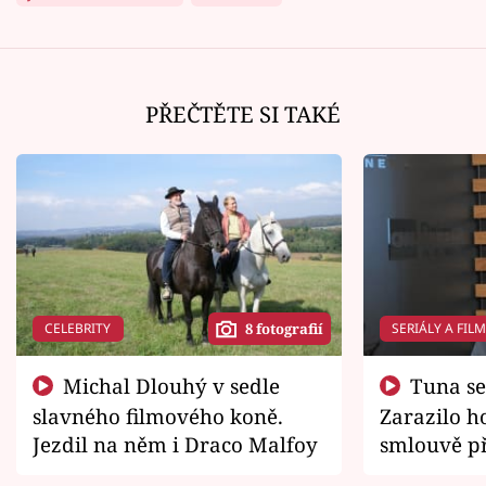
PŘEČTĚTE SI TAKÉ
CELEBRITY
SERIÁLY A FIL
8 fotografií
Michal Dlouhý v sedle
Tuna se chtěl vrátit domů.
slavného filmového koně.
Zarazilo ho
Jezdil na něm i Draco Malfoy
smlouvě př
zemřít