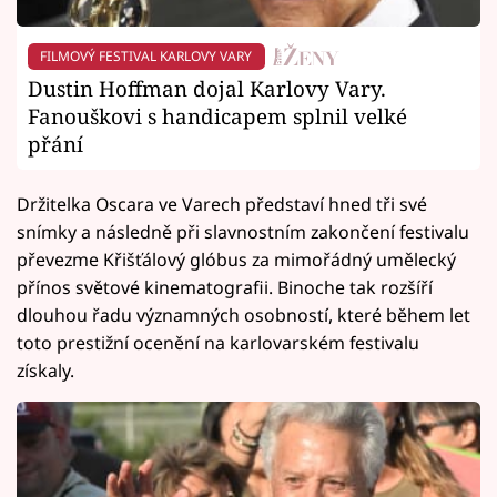
FILMOVÝ FESTIVAL KARLOVY VARY
Dustin Hoffman dojal Karlovy Vary.
Fanouškovi s handicapem splnil velké
přání
Držitelka Oscara ve Varech představí hned tři své
snímky a následně při slavnostním zakončení festivalu
převezme Křišťálový glóbus za mimořádný umělecký
přínos světové kinematografii. Binoche tak rozšíří
dlouhou řadu významných osobností, které během let
toto prestižní ocenění na karlovarském festivalu
získaly.