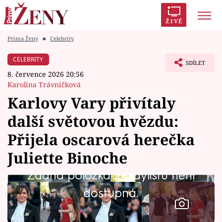
ŽIVĚ
Prima Ženy
■
Celebrity
Trendy:
Polabí
Inspekce
Prostřeno!
AYTO?
CELEBRITY
SDÍLET
Módní alarm
Zrádci
Proměny
8. července 2026 20:56
Karolína Trávníčková
Karlovy Vary přivítaly
další světovou hvězdu:
Témata
Přijela oscarová herečka
Celebrity
Juliette Binoche
Žádná položka z playlistu není
Vztahy
dostupná.
Seriály