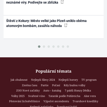
neznámé víry. Podívejte se zblízka
Štěstí z Kokury: Město velké jako Plzeň uniklo oběma
atomovým bombám, zasáhla náhoda
Populární témata
Jak zhubnout
Nejlepší filmy 2024
Nejlepší horory
TV program
Změna času
Partie
Počasí
Kdy budou volby
ZOO Nové začátky
Auto – katalog
7 pádů Honzy Dědka
Volby 2025
Svařené víno
Tatarák podle Pohlreicha
Aloe vera
Pěstování lichořeřišnice
Výpočet ascendentu
Tvarohové knedlíky
Nejlepší palačinky
Švestkový koláč