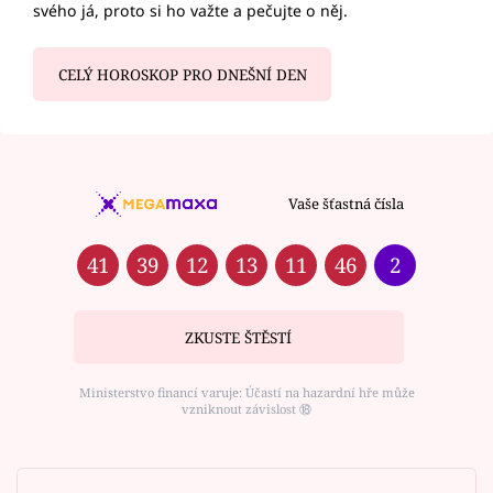
svého já, proto si ho važte a pečujte o něj.
CELÝ HOROSKOP PRO DNEŠNÍ DEN
Vaše šťastná čísla
41
39
12
13
11
46
2
ZKUSTE ŠTĚSTÍ
Ministerstvo financí varuje: Účastí na hazardní hře může
vzniknout závislost ⑱