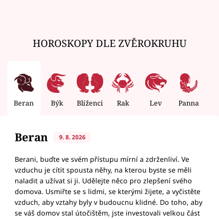
HOROSKOPY DLE ZVĚROKRUHU
Beran
Býk
Blíženci
Rak
Lev
Panna
V
Beran
9. 8. 2026
Berani, buďte ve svém přístupu mírní a zdrženliví. Ve
vzduchu je cítit spousta něhy, na kterou byste se měli
naladit a užívat si ji. Udělejte něco pro zlepšení svého
domova. Usmiřte se s lidmi, se kterými žijete, a vyčistěte
vzduch, aby vztahy byly v budoucnu klidné. Do toho, aby
se váš domov stal útočištěm, jste investovali velkou část