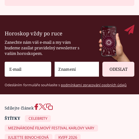
Horoskop vždy po ruce
Zanechte nám váš e-mail a my vám
budeme zasílat pravidelný newsletter s
vaším horoskopem.
ODESLAT
Odesláním formuláře souhlasíte s
podmínkami zpracování osobních údajů
Sdílejte článek
ŠTÍTKY
CELEBRITY
MEZINÁRODNÍ FILMOVÝ FESTIVAL KARLOVY VARY
JULIETTE BINOCHEOVÁ
KVIFF 2026