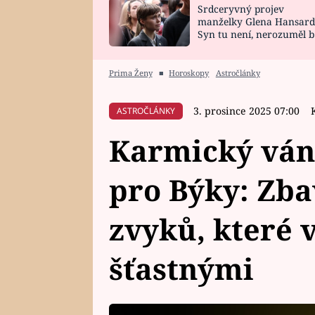
Srdceryvný projev
SNÁŘ
CELEBRITY
manželky Glena Hansard
Syn tu není, nerozuměl b
HOROSKOP NA
VAŘENÍ
tomu, vysvětlila
ROK 2023
Prima Ženy
■
Horoskopy
Astročlánky
3. prosince 2025 07:00
ASTROČLÁNKY
Karmický ván
pro Býky: Zba
zvyků, které 
šťastnými