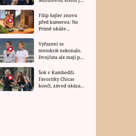
bez dubla
Filip Sajler znovu
před kamerou: Na
Primě ukáže
poctivou kuchyni i
rychlé recepty
Vyřazení se
tentokrát nekonalo.
Dvojčata ale mají po
uzavření třetí etapy
závodu nůž na krku
Šok v Kambodži.
Favoritky Chicas
končí, závod ukázal
svou nejtvrdší tvář