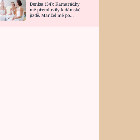
Denisa (34): Kamarádky
mě přemluvily k dámské
jízdě. Manžel mě po
návratu zaskočil