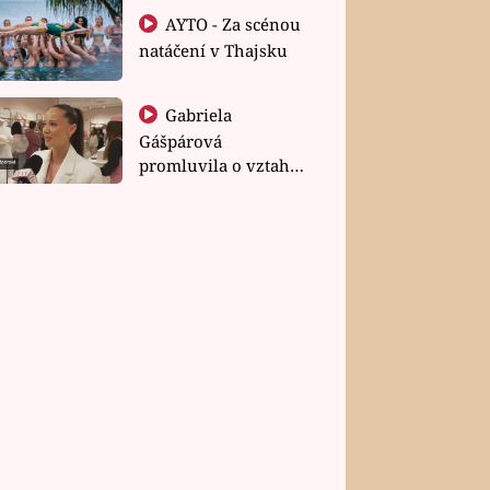
AYTO - Za scénou
natáčení v Thajsku
Gabriela
Gášpárová
promluvila o vztahu
a zakládání rodiny