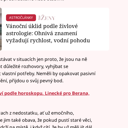
ASTROČLÁNKY
Vánoční úklid podle živlové
astrologie: Ohnivá znamení
vyžadují rychlost, vodní pohodu
távat v situacích jen proto, že jsou na ně
t důležité rozhovory, vyhýbat se
lastní potřeby. Neměli by opakovat pasivní
ění, přijdou o svůj pevný bod.
í podle horoskopu. Linecké pro Berana,
trach z nedostatku, ať už emočního,
 jim také obava, že pokud pustí staré věci,
í na místě, i když cítí, že by už měli jít dál.