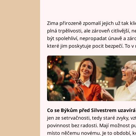
Zima přirozeně zpomalí jejich už tak kl
plná trpělivosti, ale zároveň citlivější,
být spolehliví, nepropadat únavě a zár
které jim poskytuje pocit bezpečí. To v n
Co se Býkům před Silvestrem uzavír
jen ze setrvačnosti, tedy staré zvyky, v
povinnost bez radosti. Mají možnost pus
místo něčemu novému. Je to období, kd