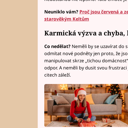
Neuniklo vám?
Proč jsou červená a z
starověkým Keltům
Karmická výzva a chyba, 
Co nedělat?
Neměli by se uzavírat do 
odmítat nové podněty jen proto, že js
manipulovat skrze „tichou domácnost“,
odpor. A neměli by dusit svou frustraci j
citech záleží.