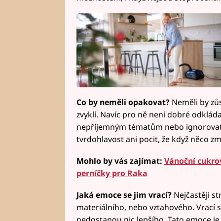
Co by neměli opakovat?
Neměli by zůs
zvyklí. Navíc pro ně není dobré odkláda
nepříjemným tématům nebo ignorovat v
tvrdohlavost ani pocit, že když něco zm
Mohlo by vás zajímat:
Vánoční cukrov
perníčky pro Raka
Jaká emoce se jim vrací?
Nejčastěji s
materiálního, nebo vztahového. Vrací se
nedostanou nic lepšího. Tato emoce je drž