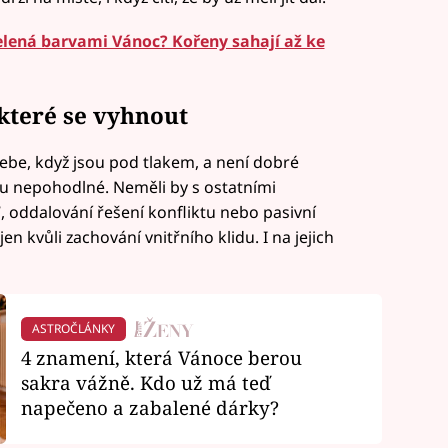
elená barvami Vánoc? Kořeny sahají až ke
které se vyhnout
sebe, když jsou pod tlakem, a není dobré
ou nepohodlné. Neměli by s ostatními
 oddalování řešení konfliktu nebo pasivní
en kvůli zachování vnitřního klidu. I na jejich
ASTROČLÁNKY
4 znamení, která Vánoce berou
sakra vážně. Kdo už má teď
napečeno a zabalené dárky?