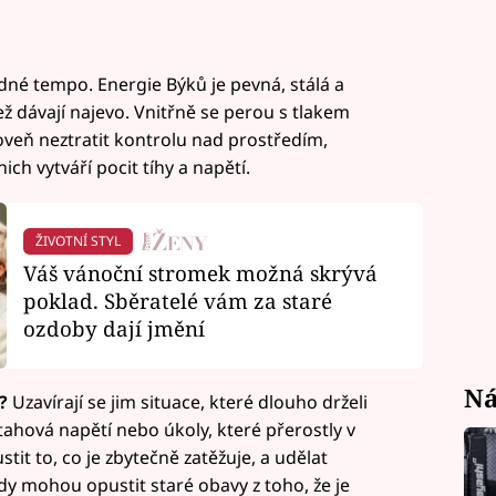
idné tempo. Energie Býků je pevná, stálá a
 než dávají najevo. Vnitřně se perou s tlakem
oveň neztratit kontrolu nad prostředím,
ich vytváří pocit tíhy a napětí.
ŽIVOTNÍ STYL
Váš vánoční stromek možná skrývá
poklad. Sběratelé vám za staré
ozdoby dají jmění
Ná
á?
Uzavírají se jim situace, které dlouho drželi
ztahová napětí nebo úkoly, které přerostly v
tit to, co je zbytečně zatěžuje, a udělat
y mohou opustit staré obavy z toho, že je