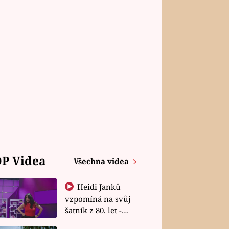
P Videa
Všechna videa
Heidi Janků
vzpomíná na svůj
šatník z 80. let -
Shopaholičky