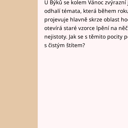
U Býků se kolem Vánoc zvýrazní je
odhalí témata, která během roku 
projevuje hlavně skrze oblast h
otevírá staré vzorce lpění na ně
nejistoty. Jak se s těmito pocity
s čistým štítem?