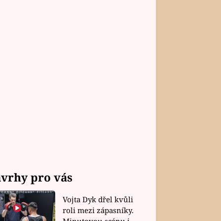
vrhy pro vás
Vojta Dyk dřel kvůli
roli mezi zápasníky.
Minutovou scénu jel