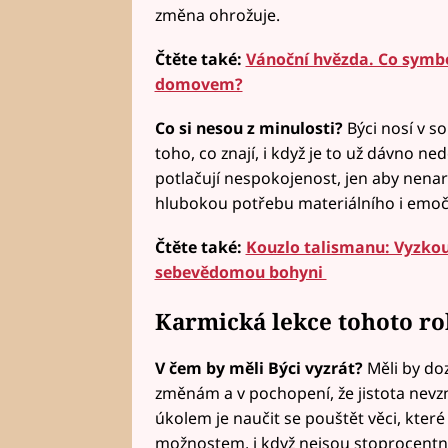
změna ohrožuje.
Čtěte také:
Vánoční hvězda. Co symboli
domovem?
Co si nesou z minulosti?
Býci nosí v s
toho, co znají, i když je to už dávno ne
potlačují nespokojenost, jen aby nenar
hlubokou potřebu materiálního i emočn
Čtěte také:
Kouzlo talismanu: Vyzkouš
sebevědomou bohyni
Karmická lekce tohoto r
V čem by měli Býci vyzrát?
Měli by doz
změnám a v pochopení, že jistota nevznik
úkolem je naučit se pouštět věci, které
možnostem, i když nejsou stoprocentně