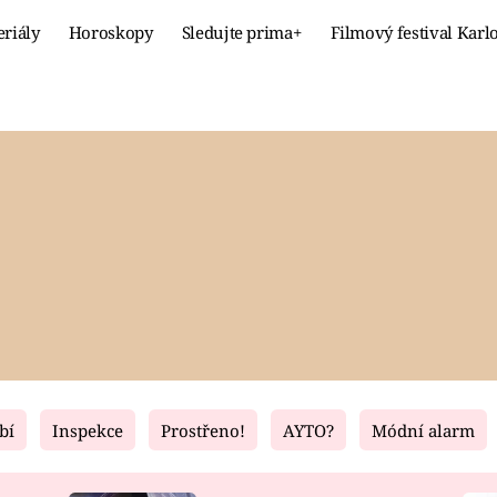
eriály
Horoskopy
Sledujte prima+
Filmový festival Karl
Celebrity
Recept
MÓDA A KRÁSA
HLAVNÍ JÍ
VZTAHY A SEX
SLADKÉ
PRIMA MAMINKA
ZDRAVÉ
bí
Inspekce
Prostřeno!
AYTO?
Módní alarm
Fresh
Living
RECEPTY
BYDLENÍ