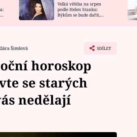
Velká věštba na srpen
NOVINKY
ZAHRADA
a:
podle Helen Stanku:
y
Býkům se bude dařit,
VIDEORECEPTY
DESIGN
Vodnáře čeká jízda
Klára Šimšová
SDÍLET
oční horoskop
vte se starých
vás nedělají