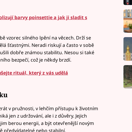
zují barvy poinsettie a jak ji sladit s
obě vzorec silného lpění na věcech. Drží se
dělá šťastnými. Neradi riskují a často v sobě
ušili dobře známou stabilitu. Nesou si také
ího bezpečí, což je někdy brzdí.
ejte rituál, který z vás udělá
oku
rát v pružnosti, v lehčím přístupu k životním
á jen z udržování, ale i z důvěry. Jejich
 jim berou energii, a být otevřenější novým
 předvídatelné nebo stabilní.