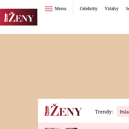
Menu
Celebrity
Vztahy
S
Seriály
Životní styl
ZOO
DIETY A HUBNUTÍ
PROSTŘENO!
CESTOVÁNÍ A
DOVOLENÁ
DUCH
ZDRAVÍ
Trendy:
Pola
Horoskopy
Video
ASTROČLÁNKY
SERIÁLY