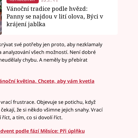
Vánoční tradice podle hvězd:
Panny se najdou v lití olova, Býci v
krájení jablka
rývat své potřeby jen proto, aby nezklamaly
 a analyzování všech možností. Není dobré
neudělaly chybu. A neměly by přebírat
vánoční květina. Chcete, aby vám kvetla
 vrací frustrace. Objevuje se potichu, když
čekají, že si někdo všimne jejich snahy. Vrací
říct, a tím, co si dovolí říct.
dvent podle fází Měsíce: Při úplňku