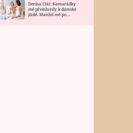
Denisa (34): Kamarádky
mě přemluvily k dámské
jízdě. Manžel mě po
návratu zaskočil