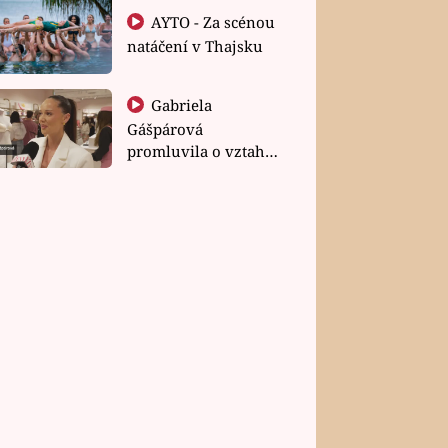
AYTO - Za scénou
natáčení v Thajsku
Gabriela
Gášpárová
promluvila o vztahu
a zakládání rodiny