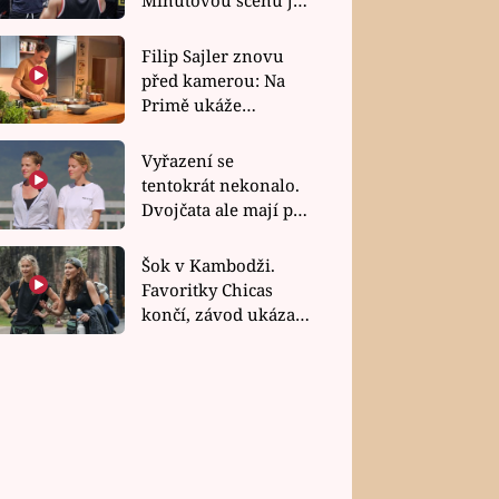
bez dubla
Filip Sajler znovu
před kamerou: Na
Primě ukáže
poctivou kuchyni i
rychlé recepty
Vyřazení se
tentokrát nekonalo.
Dvojčata ale mají po
uzavření třetí etapy
závodu nůž na krku
Šok v Kambodži.
Favoritky Chicas
končí, závod ukázal
svou nejtvrdší tvář