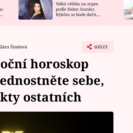
Velká věštba na srpen
NOVINKY
ZAHRADA
a:
podle Helen Stanku:
y
Býkům se bude dařit,
VIDEORECEPTY
DESIGN
Vodnáře čeká jízda
Klára Šimšová
SDÍLET
oční horoskop
ednostněte sebe,
ikty ostatních