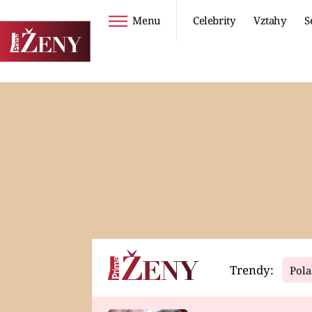
Menu
Celebrity
Vztahy
S
Seriály
Životní styl
ZOO
DIETY A HUBNUTÍ
PROSTŘENO!
CESTOVÁNÍ A
DOVOLENÁ
DUCH
ZDRAVÍ
Trendy:
Pola
Horoskopy
Video
ASTROČLÁNKY
SERIÁLY