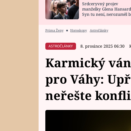
Srdceryvný projev
SNÁŘ
CELEBRITY
manželky Glena Hansard
Syn tu není, nerozuměl b
HOROSKOP NA
VAŘENÍ
tomu, vysvětlila
ROK 2023
Prima Ženy
■
Horoskopy
Astročlánky
8. prosince 2025 06:30
ASTROČLÁNKY
Karmický ván
pro Váhy: Upř
neřešte konfl