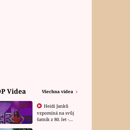
P Videa
Všechna videa
Heidi Janků
vzpomíná na svůj
šatník z 80. let -
Shopaholičky