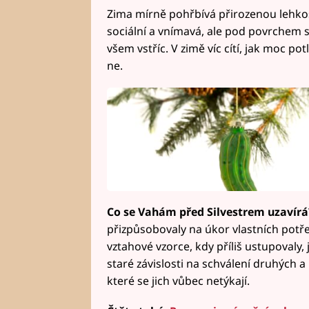
Zima mírně pohřbívá přirozenou lehkost
sociální a vnímavá, ale pod povrchem se
všem vstříc. V zimě víc cítí, jak moc potl
ne.
Co se Vahám před Silvestrem uzavír
přizpůsobovaly na úkor vlastních potř
vztahové vzorce, kdy příliš ustupovaly,
staré závislosti na schválení druhých a
které se jich vůbec netýkají.