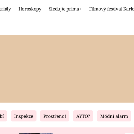
eriály
Horoskopy
Sledujte prima+
Filmový festival Karl
Celebrity
Recept
MÓDA A KRÁSA
HLAVNÍ JÍ
VZTAHY A SEX
SLADKÉ
PRIMA MAMINKA
ZDRAVÉ
bí
Inspekce
Prostřeno!
AYTO?
Módní alarm
Fresh
Living
RECEPTY
BYDLENÍ