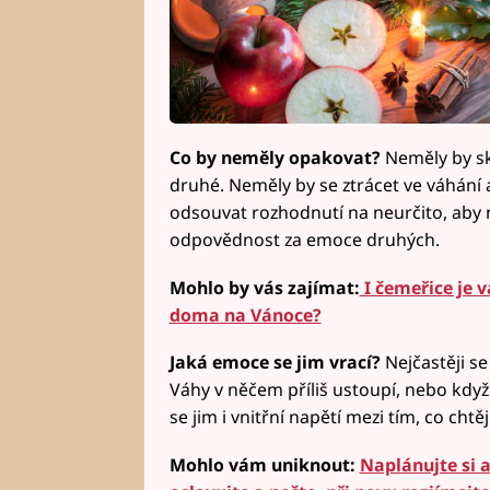
Co by neměly opakovat?
Neměly by sk
druhé. Neměly by se ztrácet ve váhání
odsouvat rozhodnutí na neurčito, aby 
odpovědnost za emoce druhých.
Mohlo by vás zajímat:
I čemeřice je 
doma na Vánoce?
Jaká emoce se jim vrací?
Nejčastěji se
Váhy v něčem příliš ustoupí, nebo když 
se jim i vnitřní napětí mezi tím, co chtějí 
Mohlo vám uniknout:
Naplánujte si a