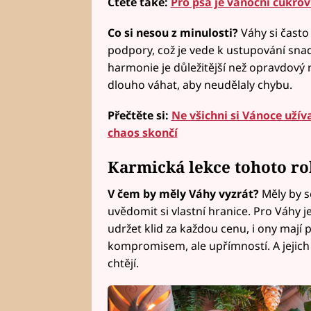
Čtěte také:
Pro psa je vánoční cukrov
Co si nesou z minulosti?
Váhy si často
podpory, což je vede k ustupování snad
harmonie je důležitější než opravdový 
dlouho váhat, aby neudělaly chybu.
Přečtěte si:
Ne všichni si Vánoce užíva
chaos skončí
Karmická lekce tohoto r
V čem by měly Váhy vyzrát?
Měly by s
uvědomit si vlastní hranice. Pro Váhy je
udržet klid za každou cenu, i ony mají
kompromisem, ale upřímností. A jejich 
chtějí.