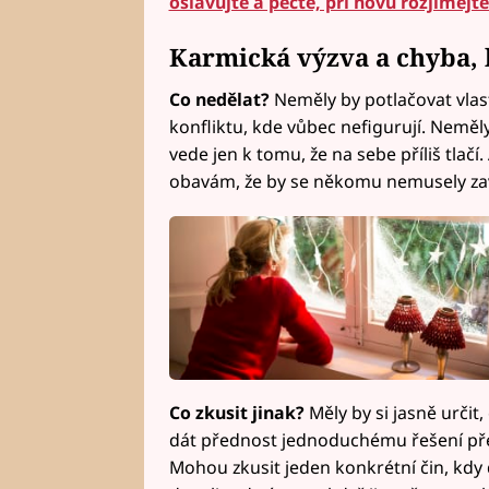
oslavujte a pečte, při novu rozjímejte
Karmická výzva a chyba, 
Co nedělat?
Neměly by potlačovat vlas
konfliktu, kde vůbec nefigurují. Neměly
vede jen k tomu, že na sebe příliš tlačí
obavám, že by se někomu nemusely zav
Co zkusit jinak?
Měly by si jasně určit,
dát přednost jednoduchému řešení pře
Mohou zkusit jeden konkrétní čin, kdy 