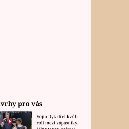
vrhy pro vás
Vojta Dyk dřel kvůli
roli mezi zápasníky.
Minutovou scénu jel