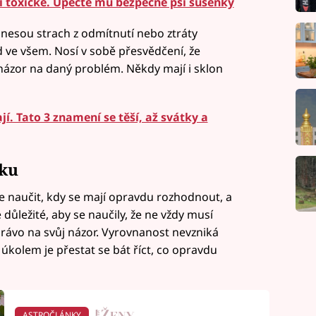
í toxické. Upečte mu bezpečné psí sušenky
 nesou strach z odmítnutí nebo ztráty
 ve všem. Nosí v sobě přesvědčení, že
názor na daný problém. Někdy mají i sklon
jí. Tato 3 znamení se těší, až svátky a
oku
e naučit, kdy se mají opravdu rozhodnout, a
 důležité, aby se naučily, že ne vždy musí
 právo na svůj názor. Vyrovnanost nevzniká
úkolem je přestat se bát říct, co opravdu
ASTROČLÁNKY