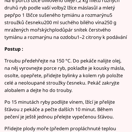
Na 6 porcí3 lžíce olivového oleje1,2 kg filetů různých
druhů ryb podle vaší volby2 lžíce máslasůl a mletý
pepřpo 1 lžičce sušeného tymiánu a rozmarýnu5
stroužků česneku200 ml suchého bílého vína250 g
mražených mořskýchplodůpár snítek čerstvého
tymiánu a rozmarýnu na ozdobu1–2 citrony k podávání
Postup :
Troubu předehřejte na 150 °C. Do pekáče nalijte olej,
na něj vyrovnejte porce ryb, poklaďte je kousky másla,
osolte, opepřete, přidejte bylinky a kolem ryb položte
celé a neoloupané stroužky česneku. Pekáč zakryjte
alobalem a dejte ho do trouby.
Po 15 minutách ryby podlijte vínem, lžící je přelijte
šťávou z pekáče a pečte dalších 10 minut. Během
pečení je ještě jednou přelejte vypečenou šťávou.
Přidejte plody moře (předem propláchnuté teplou