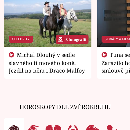
CELEBRITY
SERIÁLY A FIL
8 fotografií
Michal Dlouhý v sedle
Tuna se chtěl vrátit domů.
slavného filmového koně.
Zarazilo ho
Jezdil na něm i Draco Malfoy
smlouvě př
zemřít
HOROSKOPY DLE ZVĚROKRUHU