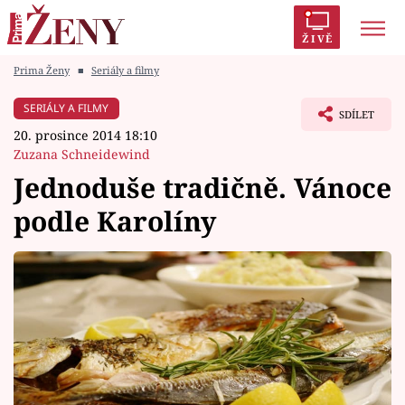
ŽIVĚ
Prima Ženy
■
Seriály a filmy
Trendy:
Polabí
Inspekce
Prostřeno!
AYTO?
SERIÁLY A FILMY
SDÍLET
Módní alarm
Zrádci
Proměny
20. prosince 2014 18:10
Zuzana Schneidewind
Jednoduše tradičně. Vánoce
podle Karolíny
Témata
Celebrity
Vztahy
Seriály