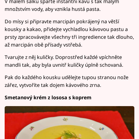
V malém šálku spařte instantní kávu s tak malým
množstvím vody, aby vznikla hustá pasta.
Do mísy si připravte marcipán pokrájený na větší
kousky a kakao, přidejte vychladlou kávovou pastu a
prsty zpracovávejte všechny tři ingredience tak dlouho,
až marcipán obě přísady vstřebá.
Tvarujte z něj kuličky. Doprostřed každé vpíchněte
mandli tak, aby byla uvnitř kuličky úplně schovaná.
Pak do každého kousku udělejte tupou stranou nože
zářez, vytvoříte tak dojem kávového zrna.
Smetanový krém z lososa s koprem