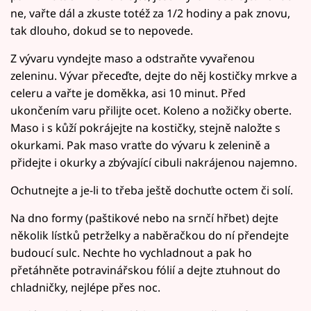
ne, vařte dál a zkuste totéž za 1/2 hodiny a pak znovu,
tak dlouho, dokud se to nepovede.
Z vývaru vyndejte maso a odstraňte vyvařenou
zeleninu. Vývar přeceďte, dejte do něj kostičky mrkve a
celeru a vařte je doměkka, asi 10 minut. Před
ukončením varu přilijte ocet. Koleno a nožičky oberte.
Maso i s kůží pokrájejte na kostičky, stejně naložte s
okurkami. Pak maso vraťte do vývaru k zelenině a
přidejte i okurky a zbývající cibuli nakrájenou najemno.
Ochutnejte a je-li to třeba ještě dochuťte octem či solí.
Na dno formy (paštikové nebo na srnčí hřbet) dejte
několik lístků petrželky a naběračkou do ní přendejte
budoucí sulc. Nechte ho vychladnout a pak ho
přetáhněte potravinářskou fólií a dejte ztuhnout do
chladničky, nejlépe přes noc.