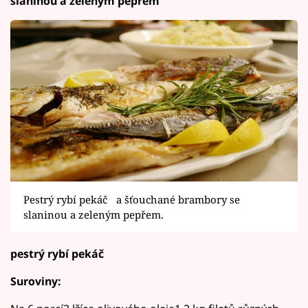
slaninou a zeleným pepřem
Pestrý rybí pekáč a šťouchané brambory se
slaninou a zeleným pepřem.
pestrý rybí pekáč
Suroviny: