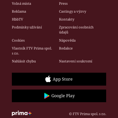
Volná místa
Press
Reklama
Castingy a výzvy
HbbTV
Kontakty
Podmínky užívání
Zpracování osobních
údajů
Cookies
Nápověda
Vlastník FTV Prima spol.
Redakce
s r.o.
Nahlásit chybu
Nastavení soukromí
App Store
Google Play
© FTV Prima spol. s r.o.