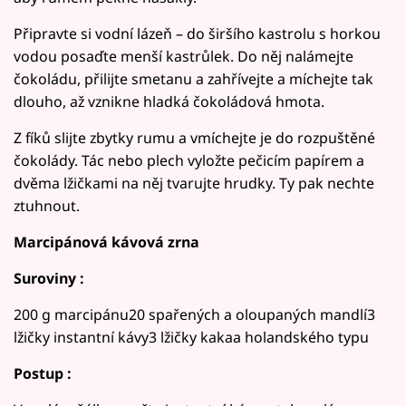
Připravte si vodní lázeň – do širšího kastrolu s horkou
vodou posaďte menší kastrůlek. Do něj nalámejte
čokoládu, přilijte smetanu a zahřívejte a míchejte tak
dlouho, až vznikne hladká čokoládová hmota.
Z fíků slijte zbytky rumu a vmíchejte je do rozpuštěné
čokolády. Tác nebo plech vyložte pečicím papírem a
dvěma lžičkami na něj tvarujte hrudky. Ty pak nechte
ztuhnout.
Marcipánová kávová zrna
Suroviny :
200 g marcipánu20 spařených a oloupaných mandlí3
lžičky instantní kávy3 lžičky kakaa holandského typu
Postup :