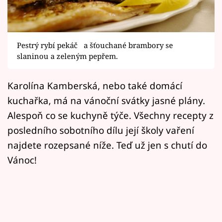
Horoskopy
Sledujte prima+
Pestrý rybí pekáč a šťouchané brambory se
Filmový festival Karlovy Vary
slaninou a zeleným pepřem.
Pořady
Karolína Kamberská, nebo také domácí
Mámy sobě
kuchařka, má na vánoční svátky jasné plány.
Alespoň co se kuchyně týče. Všechny recepty z
Přihlášení
posledního sobotního dílu její školy vaření
najdete rozepsané níže. Teď už jen s chutí do
Vánoc!
Sledujte nás