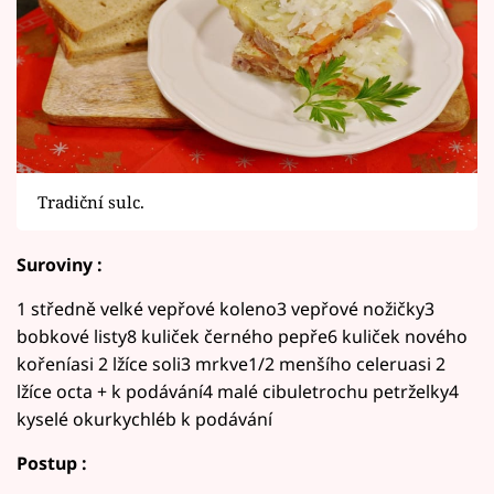
Tradiční sulc.
Suroviny :
1 středně velké vepřové koleno3 vepřové nožičky3
bobkové listy8 kuliček černého pepře6 kuliček nového
kořeníasi 2 lžíce soli3 mrkve1/2 menšího celeruasi 2
lžíce octa + k podávání4 malé cibuletrochu petrželky4
kyselé okurkychléb k podávání
Postup :