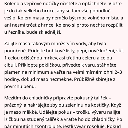
Koleno a vepřové nožičky očistěte a opláchněte. Vložte
je do tak velkého hrnce, aby se tam vše pohodlně
vešlo. Kolem masa by nemělo být moc volného místa, a
ani nesmí trčet z hrnce. Koleno si proto nechte rozpůlit
u řezníka, bude skladnější.
Zalijte maso takovým množstvím vody, aby bylo
ponořené. Přidejte bobkové listy, pepř, nové koření, sůl,
1 celou očištěnou mrkev, asi třetinu celeru a celou
cibuli. Přiklopte pokličkou, přiveďte k varu, stáhněte
plamen na minimum a vařte na velmi mírném ohni 2–3
hodiny, dokud maso nezměkne. Průběžně sbírejte z
povrchu pěnu.
Mezitím do chladničky připravte pokusný talířek –
prázdný, a nakrájejte zbylou zeleninu na kostičky. Když
je maso měkké, Udělejte pokus – trošku vývaru nalijte
lžičkou na studený talířek a vraťte ho do chladničky. Po
pár minutách zkontrolujte, jestli vývar rosoluje. Pokud