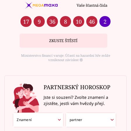
Vaše šťastná čísla
17
9
36
8
10
46
2
ZKUSTE ŠTĚSTÍ
Ministerstvo financí varuje: Účastí na hazardní hře může
vzniknout závislost ⑱
PARTNERSKÝ HOROSKOP
Jste si souzení? Zvolte znamení a
zjistěte, jestli vám hvězdy přejí.