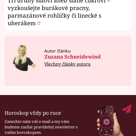
Tři druhy sůloví aneb slané cukroví –
vyzkoušejte burákové pracny,
parmazánové rohlíčky či linecké s
uherákem
Autor článku
Zuzana Schneidewind
Všechny články autora
Horoskop vždy po ruce
Zanechte nám váš e-mail a my vám
budeme zasílat pravidelný newsletter s
vaším horoskopem.