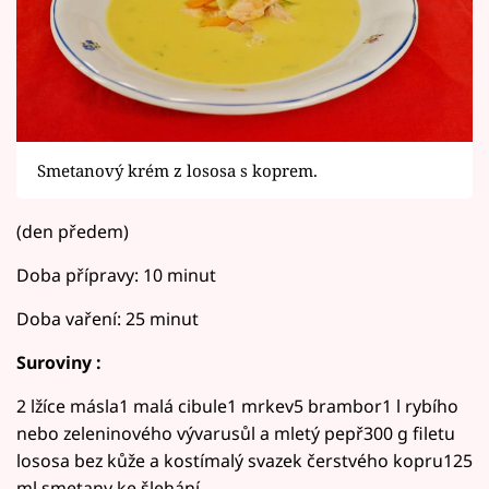
Smetanový krém z lososa s koprem.
(den předem)
Doba přípravy: 10 minut
Doba vaření: 25 minut
Suroviny :
2 lžíce másla1 malá cibule1 mrkev5 brambor1 l rybího
nebo zeleninového vývarusůl a mletý pepř300 g filetu
lososa bez kůže a kostímalý svazek čerstvého kopru125
ml smetany ke šlehání