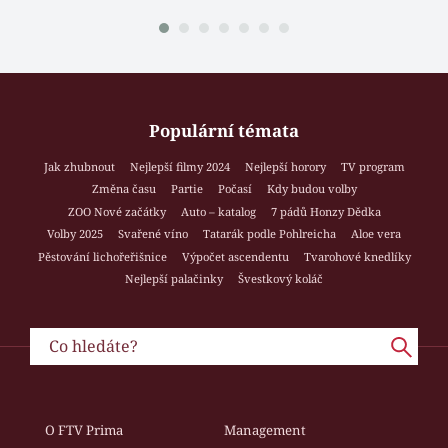
Populární témata
Jak zhubnout
Nejlepší filmy 2024
Nejlepší horory
TV program
Změna času
Partie
Počasí
Kdy budou volby
ZOO Nové začátky
Auto – katalog
7 pádů Honzy Dědka
Volby 2025
Svařené víno
Tatarák podle Pohlreicha
Aloe vera
Pěstování lichořeřišnice
Výpočet ascendentu
Tvarohové knedlíky
Nejlepší palačinky
Švestkový koláč
O FTV Prima
Management