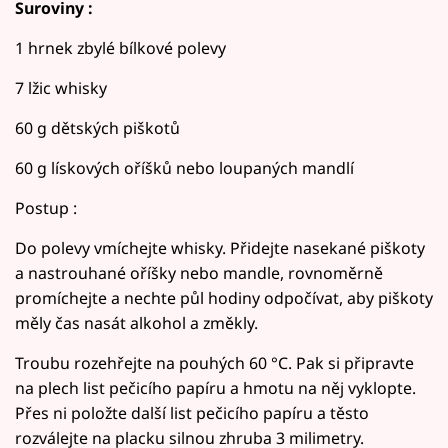
Suroviny :
1 hrnek zbylé bílkové polevy
7 lžic whisky
60 g dětských piškotů
60 g lískových oříšků nebo loupaných mandlí
Postup :
Do polevy vmíchejte whisky. Přidejte nasekané piškoty
a nastrouhané oříšky nebo mandle, rovnoměrně
promíchejte a nechte půl hodiny odpočívat, aby piškoty
měly čas nasát alkohol a změkly.
Troubu rozehřejte na pouhých 60 °C. Pak si připravte
na plech list pečicího papíru a hmotu na něj vyklopte.
Přes ni položte další list pečicího papíru a těsto
rozválejte na placku silnou zhruba 3 milimetry.