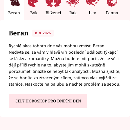
Beran
Býk
Blíženci
Rak
Lev
Panna
V
Beran
8. 8. 2026
Rychlé akce tohoto dne vás mohou zmást, Berani.
Nedivte se, že vám v hlavě víří poslední události týkající
se lásky a romantiky. Možná budete mít pocit, že se věci
dějí příliš rychle na to, abyste jim mohli skutečně
porozumět. Snažte se nebýt tak analytičtí. Možná zjistíte,
že se honíte za ztraceným cílem, zatímco vlak vyjíždí ze
stanice. Naskočte na palubu a nechte problém za sebou.
CELÝ HOROSKOP PRO DNEŠNÍ DEN