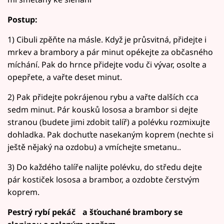
Postup:
1) Cibuli zpěňte na másle. Když je průsvitná, přidejte i
mrkev a brambory a pár minut opékejte za občasného
míchání. Pak do hrnce přidejte vodu či vývar, osolte a
opepřete, a vařte deset minut.
2) Pak přidejte pokrájenou rybu a vařte dalších cca
sedm minut. Pár kousků lososa a brambor si dejte
stranou (budete jimi zdobit talíř) a polévku rozmixujte
dohladka. Pak dochuťte nasekaným koprem (nechte si
ještě nějaký na ozdobu) a vmíchejte smetanu..
3) Do každého talíře nalijte polévku, do středu dejte
pár kostiček lososa a brambor, a ozdobte čerstvým
koprem.
Pestrý rybí pekáč a šťouchané brambory se