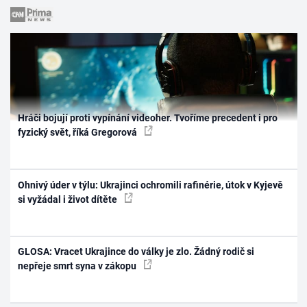
Hráči bojují proti vypínání videoher. Tvoříme precedent i pro
fyzický svět, říká Gregorová
Ohnivý úder v týlu: Ukrajinci ochromili rafinérie, útok v Kyjevě
si vyžádal i život dítěte
GLOSA: Vracet Ukrajince do války je zlo. Žádný rodič si
nepřeje smrt syna v zákopu