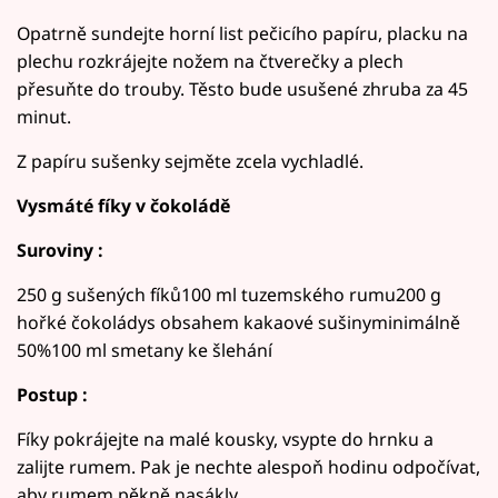
Opatrně sundejte horní list pečicího papíru, placku na
plechu rozkrájejte nožem na čtverečky a plech
přesuňte do trouby. Těsto bude usušené zhruba za 45
minut.
Z papíru sušenky sejměte zcela vychladlé.
Vysmáté fíky v čokoládě
Suroviny :
250 g sušených fíků100 ml tuzemského rumu200 g
hořké čokoládys obsahem kakaové sušinyminimálně
50%100 ml smetany ke šlehání
Postup :
Fíky pokrájejte na malé kousky, vsypte do hrnku a
zalijte rumem. Pak je nechte alespoň hodinu odpočívat,
aby rumem pěkně nasákly.