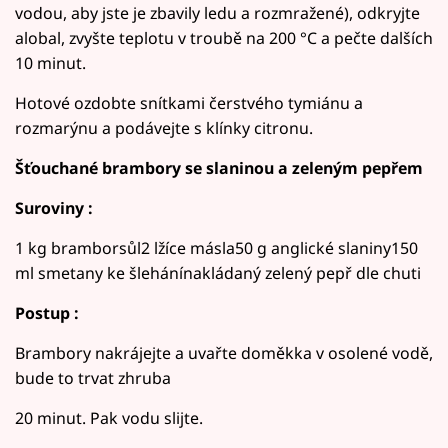
vodou, aby jste je zbavily ledu a rozmražené), odkryjte
alobal, zvyšte teplotu v troubě na 200 °C a pečte dalších
10 minut.
Hotové ozdobte snítkami čerstvého tymiánu a
rozmarýnu a podávejte s klínky citronu.
Šťouchané brambory se slaninou a zeleným pepřem
Suroviny :
1 kg bramborsůl2 lžíce másla50 g anglické slaniny150
ml smetany ke šlehánínakládaný zelený pepř dle chuti
Postup :
Brambory nakrájejte a uvařte doměkka v osolené vodě,
bude to trvat zhruba
20 minut. Pak vodu slijte.