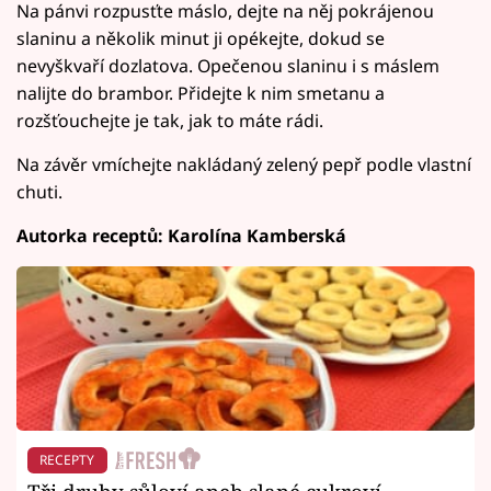
Na pánvi rozpusťte máslo, dejte na něj pokrájenou
slaninu a několik minut ji opékejte, dokud se
nevyškvaří dozlatova. Opečenou slaninu i s máslem
nalijte do brambor. Přidejte k nim smetanu a
rozšťouchejte je tak, jak to máte rádi.
Na závěr vmíchejte nakládaný zelený pepř podle vlastní
chuti.
Autorka receptů: Karolína Kamberská
RECEPTY