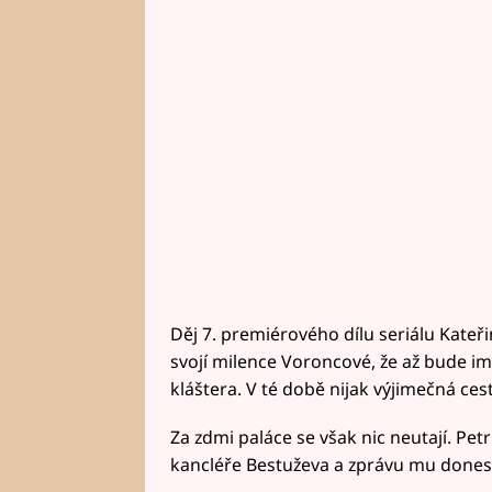
Děj 7. premiérového dílu seriálu Kateřin
svojí milence Voroncové, že až bude i
kláštera. V té době nijak výjimečná ces
Za zdmi paláce se však nic neutají. Pet
kancléře Bestuževa a zprávu mu dones