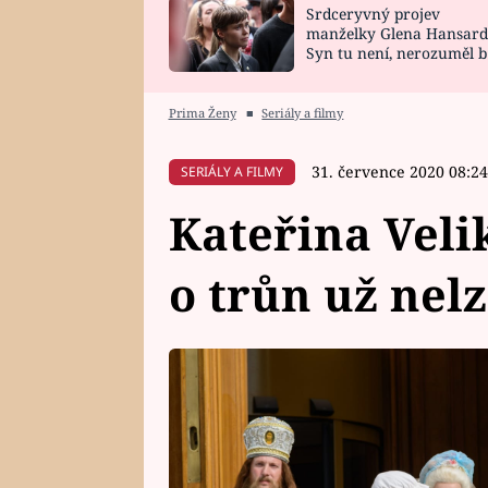
Srdceryvný projev
SNÁŘ
CELEBRITY
manželky Glena Hansard
Syn tu není, nerozuměl b
HOROSKOP NA
VAŘENÍ
tomu, vysvětlila
ROK 2023
Prima Ženy
■
Seriály a filmy
31. července 2020 08:24
SERIÁLY A FILMY
Kateřina Veli
o trůn už nelz