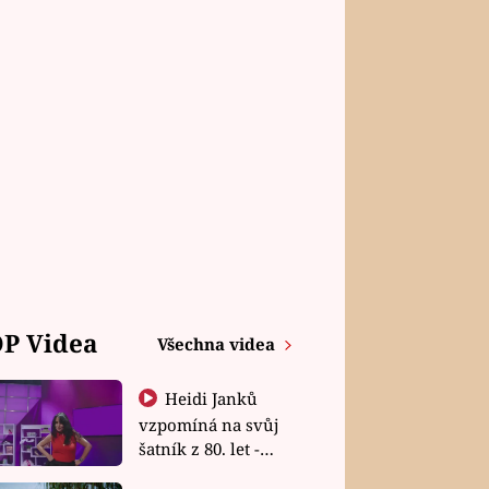
P Videa
Všechna videa
Heidi Janků
vzpomíná na svůj
šatník z 80. let -
Shopaholičky