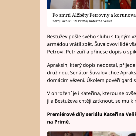
Po smrti Alžběty Petrovny a korunovaci
Zdroj: achiv FTV Prima/ Kateřina Veliká
Bestužev pošle svého sluhu s tajným vz
armádou vrátil zpět. Šuvalovovi lidé vš
Petrovi. Petr zuří a přinese dopis o spi
Apraksin, který dopis nedostal, přije
družinou. Senátor Šuvalov chce Apraksi
domácím vězení. Úkolem pověří gardis
V ohrožení je i Kateřina, kterou se ovš
ji a Bestuževa chtějí zatknout, se mu k 
Premiérové díly seriálu Kateřina Veli
na Primě.