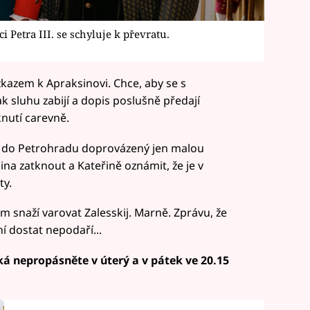
 Petra III. se schyluje k převratu.
kazem k Apraksinovi. Chce, aby se s
ak sluhu zabijí a dopis poslušně předají
knutí carevně.
de do Petrohradu doprovázený jen malou
na zatknout a Kateřině oznámit, že je v
ty.
em snaží varovat Zalesskij. Marně. Zprávu, že
ní dostat nepodaří...
ká nepropásněte v úterý a v pátek ve 20.15