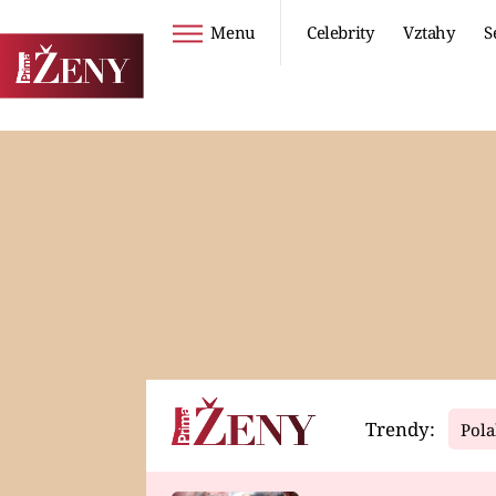
Menu
Celebrity
Vztahy
S
Seriály
Životní styl
ZOO
DIETY A HUBNUTÍ
PROSTŘENO!
CESTOVÁNÍ A
DOVOLENÁ
DUCH
ZDRAVÍ
Trendy:
Pola
Horoskopy
Video
ASTROČLÁNKY
SERIÁLY