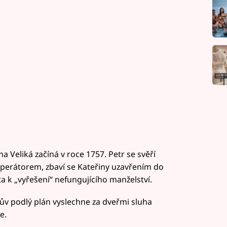
a Veliká začíná v roce 1757. Petr se svěří
mperátorem, zbaví se Kateřiny uzavřením do
ta k „vyřešení“ nefungujícího manželství.
rův podlý plán vyslechne za dveřmi sluha
e.