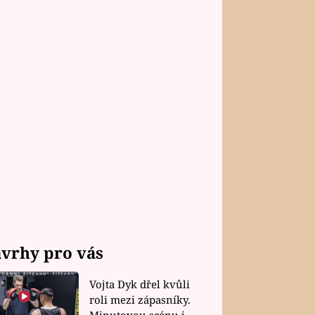
vrhy pro vás
Vojta Dyk dřel kvůli
roli mezi zápasníky.
Minutovou scénu jel