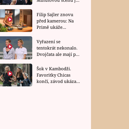
bez dubla
Filip Sajler znovu
před kamerou: Na
Primě ukáže
poctivou kuchyni i
rychlé recepty
Vyřazení se
tentokrát nekonalo.
Dvojčata ale mají po
uzavření třetí etapy
závodu nůž na krku
Šok v Kambodži.
Favoritky Chicas
končí, závod ukázal
svou nejtvrdší tvář