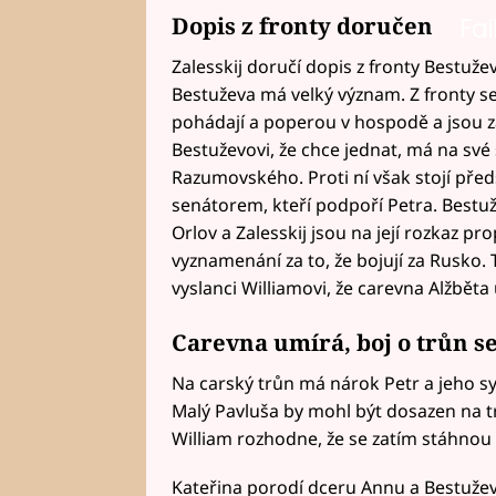
Dopis z fronty doručen
Fai
Zalesskij doručí dopis z fronty Bestužev
Bestuževa má velký význam. Z fronty se
pohádají a poperou v hospodě a jsou zat
Bestuževovi, že chce jednat, má na své
Razumovského. Proti ní však stojí pře
senátorem, kteří podpoří Petra. Bestuže
Orlov a Zalesskij jsou na její rozkaz p
vyznamenání za to, že bojují za Rusko
vyslanci Williamovi, že carevna Alžběta
Carevna umírá, boj o trůn se
Na carský trůn má nárok Petr a jeho syn
Malý Pavluša by mohl být dosazen na tr
William rozhodne, že se zatím stáhnou 
Kateřina porodí dceru Annu a Bestužev