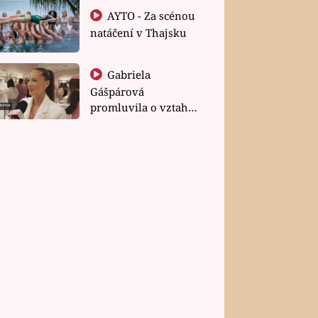
AYTO - Za scénou
natáčení v Thajsku
Gabriela
Gášpárová
promluvila o vztahu
a zakládání rodiny