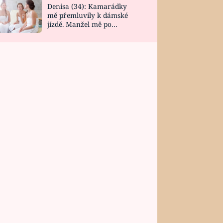
Denisa (34): Kamarádky
mě přemluvily k dámské
jízdě. Manžel mě po
návratu zaskočil