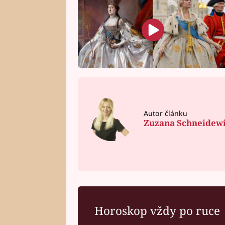
Autor článku
Zuzana Schneidew
Horoskop vždy po ruce