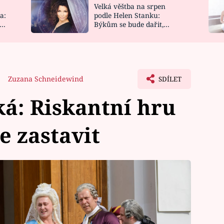
Velká věštba na srpen
NOVINKY
ZAHRADA
a:
podle Helen Stanku:
y
Býkům se bude dařit,
VIDEORECEPTY
DESIGN
Vodnáře čeká jízda
Zuzana Schneidewind
SDÍLET
ká: Riskantní hru
e zastavit