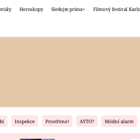
eriály
Horoskopy
Sledujte prima+
Filmový festival Karl
Celebrity
Recept
MÓDA A KRÁSA
HLAVNÍ JÍ
VZTAHY A SEX
SLADKÉ
PRIMA MAMINKA
ZDRAVÉ
bí
Inspekce
Prostřeno!
AYTO?
Módní alarm
Fresh
Living
RECEPTY
BYDLENÍ