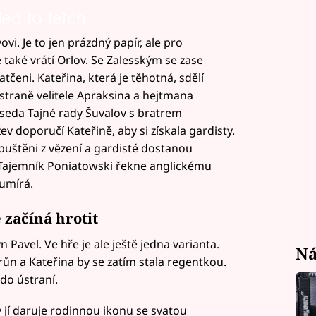
led to fetch
ovi. Je to jen prázdný papír, ale pro
 také vrátí Orlov. Se Zalesským se zase
čeni. Kateřina, která je těhotná, sdělí
 straně velitele Apraksina a hejtmana
dseda Tajné rady Šuvalov s bratrem
v doporučí Kateřině, aby si získala gardisty.
ropuštěni z vězení a gardisté dostanou
. Tajemník Poniatowski řekne anglickému
 umírá.
 začíná hrotit
 Pavel. Ve hře je ale ještě jedna varianta.
Ná
ůn a Kateřina by se zatím stala regentkou.
do ústraní.
 jí daruje rodinnou ikonu se svatou