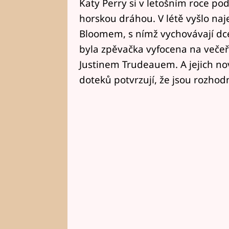
Katy Perry si v letošním roce po
horskou dráhou. V létě vyšlo naj
Bloomem, s nímž vychovávají dcer
byla zpěvačka vyfocena na več
Justinem Trudeauem. A jejich no
doteků potvrzují, že jsou rozhodn