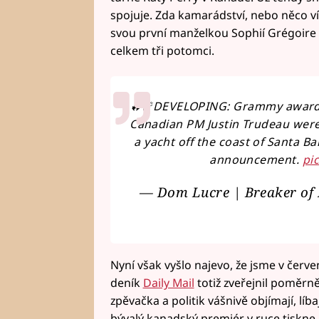
spojuje. Zda kamarádství, nebo něco ví
svou první manželkou Sophií Grégoire b
celkem tři potomci.
🔥🚨DEVELOPING: Grammy award w
Canadian PM Justin Trudeau were
a yacht off the coast of Santa Ba
announcement.
pi
— Dom Lucre | Breaker of
Nyní však vyšlo najevo, že jsme v červe
deník
Daily Mail
totiž zveřejnil poměrně
zpěvačka a politik vášnivě objímají, líb
bývalý kanadský premiér v ruce tiskne