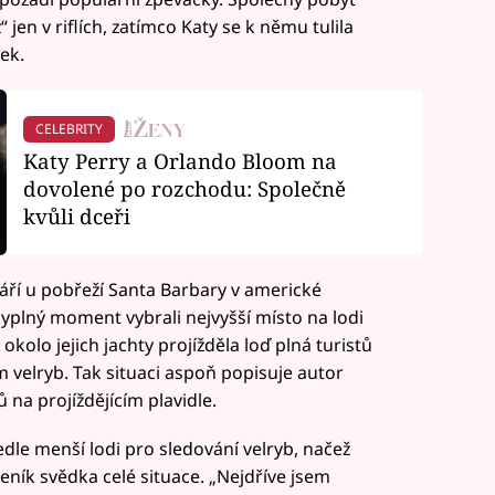
 jen v riflích, zatímco Katy se k němu tulila
ek.
CELEBRITY
Katy Perry a Orlando Bloom na
dovolené po rozchodu: Společně
kvůli dceři
áří u pobřeží Santa Barbary v americké
skyplný moment vybrali nejvyšší místo na lodi
y okolo jejich jachty projížděla loď plná turistů
m velryb. Tak situaci aspoň popisuje autor
ů na projíždějícím plavidle.
edle menší lodi pro sledování velryb, načež
 deník svědka celé situace. „Nejdříve jsem