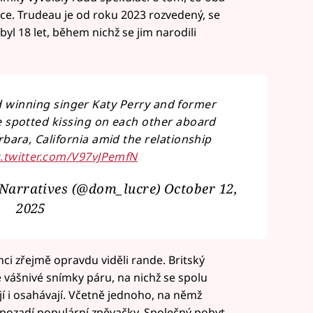
ce. Trudeau je od roku 2023 rozvedený, se
yl 18 let, během nichž se jim narodili
inning singer Katy Perry and former
 spotted kissing on each other aboard
rbara, California amid the relationship
c.twitter.com/V97vJPemfN
 Narratives (@dom_lucre)
October 12,
2025
nci zřejmě opravdu viděli rande. Britský
 vášnivé snímky páru, na nichž se spolu
ají i osahávají. Včetně jednoho, na němž
 pozadí populární zpěvačky. Společný pobyt