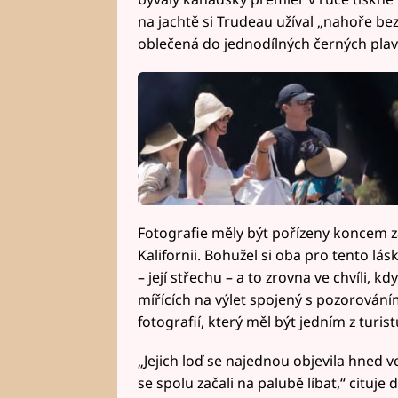
na jachtě si Trudeau užíval „nahoře bez“
oblečená do jednodílných černých plav
Fotografie měly být pořízeny koncem z
Kalifornii. Bohužel si oba pro tento lá
– její střechu – a to zrovna ve chvíli, kd
mířících na výlet spojený s pozorování
fotografií, který měl být jedním z turist
„Jejich loď se najednou objevila hned v
se spolu začali na palubě líbat,“ cituje