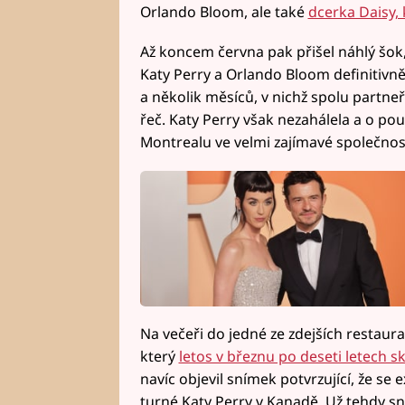
Orlando Bloom, ale také
dcerka Daisy, 
Až koncem června pak přišel náhlý šok
Katy Perry a Orlando Bloom definitivn
a několik měsíců, v nichž spolu partne
řeč. Katy Perry však nezahálela a o p
Montrealu ve velmi zajímavé společnost
Na večeři do jedné ze zdejších restaura
který
letos v březnu po deseti letech s
navíc objevil snímek potvrzující, že se
turné Katy Perry v Kanadě. Už tehdy sn