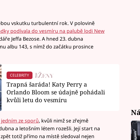
bou vskutku turbulentní rok. V polovině
ádky podívala do vesmíru na palubě lodi New
dáře Jeffa Bezose. A hned 23. dubna
mu albu 143, s nímž do začátku prosince
CELEBRITY
Trapná šaráda! Katy Perry a
Orlando Bloom se údajně pohádali
kvůli letu do vesmíru
Ná
t jedním ze sporů
, kvůli nimž se zřejmě
na a letošním létem rozešli. Její start na
 zpět totiž přímo na místě sledoval nejen