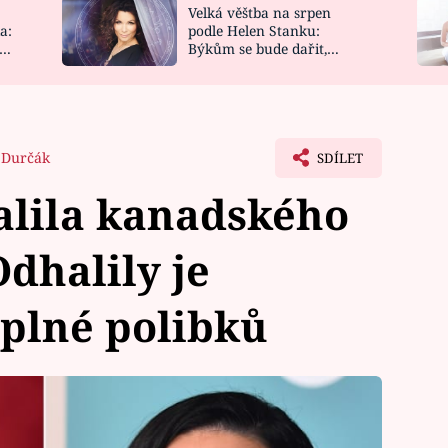
Velká věštba na srpen
NOVINKY
ZAHRADA
a:
podle Helen Stanku:
y
Býkům se bude dařit,
VIDEORECEPTY
DESIGN
Vodnáře čeká jízda
 Durčák
SDÍLET
alila kanadského
dhalily je
 plné polibků