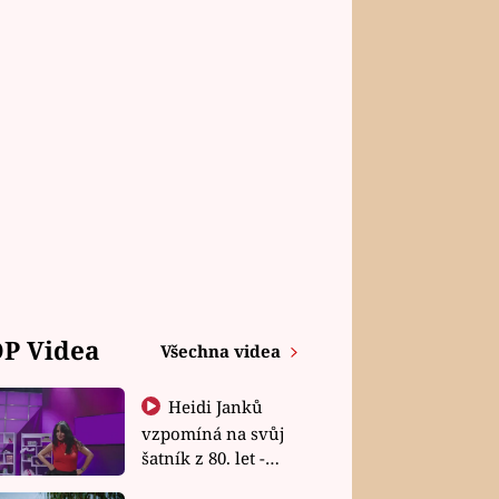
P Videa
Všechna videa
Heidi Janků
vzpomíná na svůj
šatník z 80. let -
Shopaholičky