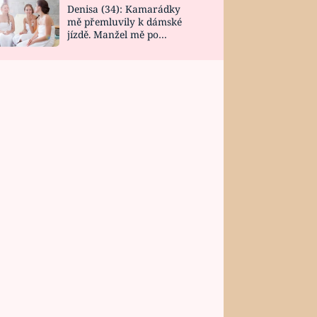
Denisa (34): Kamarádky
mě přemluvily k dámské
jízdě. Manžel mě po
návratu zaskočil