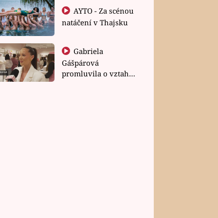
AYTO - Za scénou
natáčení v Thajsku
Gabriela
Gášpárová
promluvila o vztahu
a zakládání rodiny