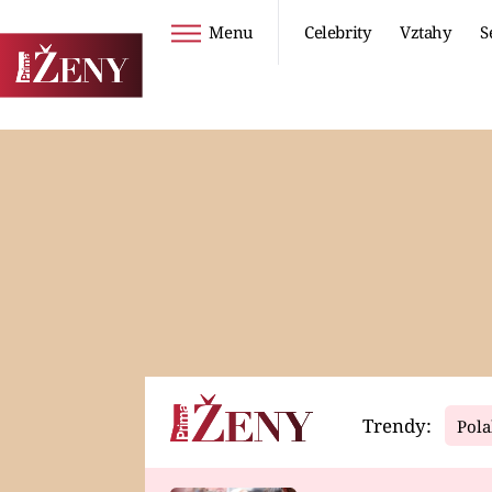
Menu
Celebrity
Vztahy
S
Seriály
Životní styl
ZOO
DIETY A HUBNUTÍ
PROSTŘENO!
CESTOVÁNÍ A
DOVOLENÁ
DUCH
ZDRAVÍ
Trendy:
Pola
Horoskopy
Video
ASTROČLÁNKY
SERIÁLY