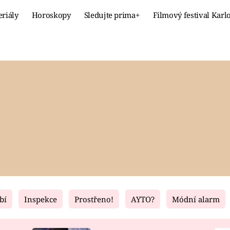
eriály
Horoskopy
Sledujte prima+
Filmový festival Karl
Celebrity
Recept
MÓDA A KRÁSA
HLAVNÍ JÍ
VZTAHY A SEX
SLADKÉ
PRIMA MAMINKA
ZDRAVÉ
bí
Inspekce
Prostřeno!
AYTO?
Módní alarm
Fresh
Living
RECEPTY
BYDLENÍ