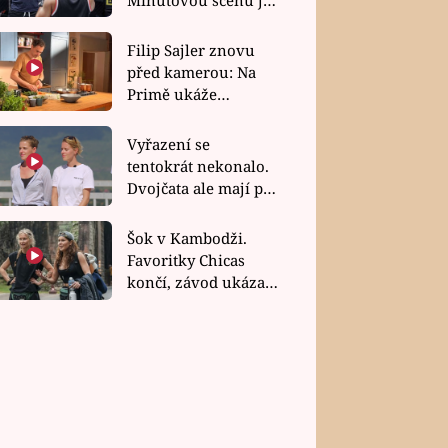
bez dubla
Filip Sajler znovu
před kamerou: Na
Primě ukáže
poctivou kuchyni i
rychlé recepty
Vyřazení se
tentokrát nekonalo.
Dvojčata ale mají po
uzavření třetí etapy
závodu nůž na krku
Šok v Kambodži.
Favoritky Chicas
končí, závod ukázal
svou nejtvrdší tvář