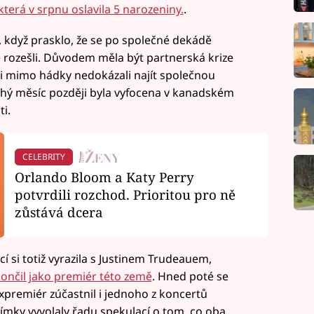
která v srpnu oslavila 5 narozeniny.
.
, když prasklo, že se po společné dekádě
ě rozešli. Důvodem měla být partnerská krize
ři mimo hádky nedokázali najít společnou
ouhý měsíc později byla vyfocena v kanadském
i.
CELEBRITY
Orlando Bloom a Katy Perry
potvrdili rozchod. Prioritou pro ně
zůstává dcera
cí si totiž vyrazila s Justinem Trudeauem,
končil jako premiér této země
. Hned poté se
 expremiér zúčastnil i jednoho z koncertů
ímky vyvolaly řadu spekulací o tom, co oba