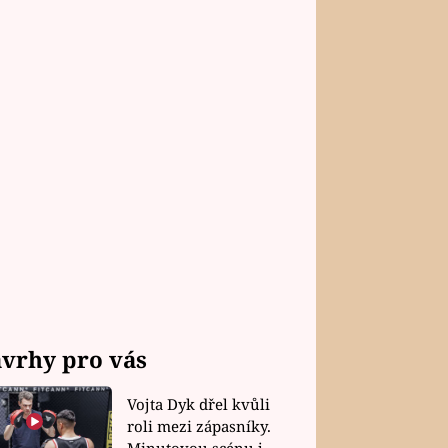
vrhy pro vás
Vojta Dyk dřel kvůli
roli mezi zápasníky.
Minutovou scénu jel