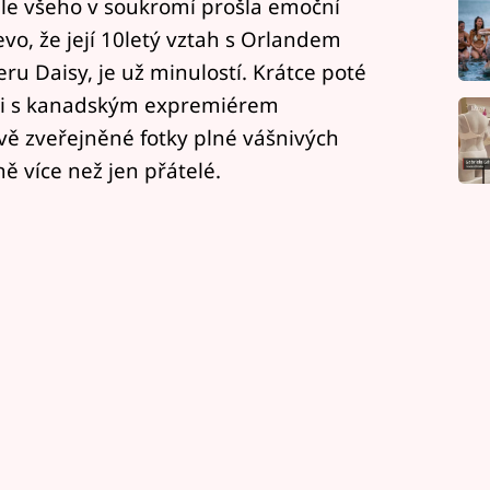
dle všeho v soukromí prošla emoční
evo, že její 10letý vztah s Orlandem
u Daisy, je už minulostí. Krátce poté
eři s kanadským expremiérem
vě zveřejněné fotky plné vášnivých
ě více než jen přátelé.