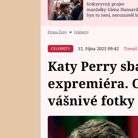
Srdceryvný projev
SNÁŘ
CELEBRITY
manželky Glena Hansard
Syn tu není, nerozuměl b
HOROSKOP NA
VAŘENÍ
tomu, vysvětlila
ROK 2023
Prima Ženy
■
Celebrity
12. října 2025 09:42
Tomáš
CELEBRITY
Katy Perry sb
expremiéra. O
vášnivé fotky