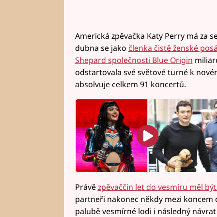
Americká zpěvačka Katy Perry má za se
dubna se jako
členka čistě ženské pos
Shepard společnosti Blue Origin
miliar
odstartovala své světové turné k nové
absolvuje celkem 91 koncertů.
Právě
zpěvaččin let do vesmíru měl bý
partneři nakonec někdy mezi koncem dub
palubě vesmírné lodi i následný návrat