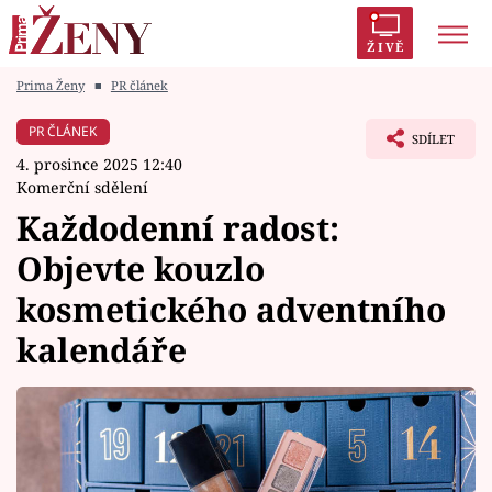
ŽIVĚ
Prima Ženy
■
PR článek
Trendy:
Polabí
Inspekce
Prostřeno!
AYTO?
PR ČLÁNEK
SDÍLET
Módní alarm
Zrádci
Proměny
4. prosince 2025 12:40
Komerční sdělení
Každodenní radost:
Objevte kouzlo
Témata
kosmetického adventního
Celebrity
kalendáře
Vztahy
Seriály