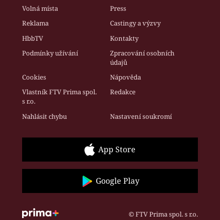
Volná místa
Press
Reklama
Castingy a výzvy
HbbTV
Kontakty
Podmínky užívání
Zpracování osobních
údajů
Cookies
Nápověda
Vlastník FTV Prima spol.
Redakce
s r.o.
Nahlásit chybu
Nastavení soukromí
App Store
Google Play
© FTV Prima spol. s r.o.