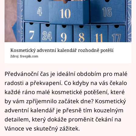
Horoskopy
Sledujte prima+
Filmový festival Karlovy Vary
Pořady
Kosmetický adventní kalendář rozhodně potěší
Zdroj: freepik.com
Mámy sobě
Předvánoční čas je ideální obdobím pro malé
Přihlášení
radosti a překvapení. Co kdyby na vás čekalo
každé ráno malé kosmetické potěšení, které
by vám zpříjemnilo začátek dne? Kosmetický
Sledujte nás
adventní kalendář je přesně tím kouzelným
detailem, který dokáže proměnit čekání na
Vánoce ve skutečný zážitek.