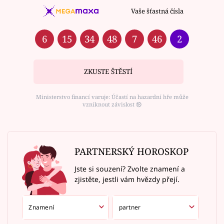
Vaše šťastná čísla
6
15
34
48
7
46
2
ZKUSTE ŠTĚSTÍ
Ministerstvo financí varuje: Účastí na hazardní hře může
vzniknout závislost ⑱
PARTNERSKÝ HOROSKOP
Jste si souzení? Zvolte znamení a
zjistěte, jestli vám hvězdy přejí.