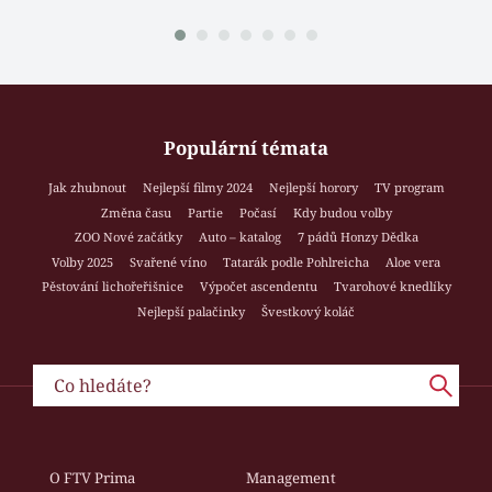
Populární témata
Jak zhubnout
Nejlepší filmy 2024
Nejlepší horory
TV program
Změna času
Partie
Počasí
Kdy budou volby
ZOO Nové začátky
Auto – katalog
7 pádů Honzy Dědka
Volby 2025
Svařené víno
Tatarák podle Pohlreicha
Aloe vera
Pěstování lichořeřišnice
Výpočet ascendentu
Tvarohové knedlíky
Nejlepší palačinky
Švestkový koláč
O FTV Prima
Management