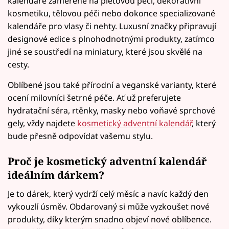
kalendáře zaměřené na pleťovou péči, dekorativní
kosmetiku, tělovou péči nebo dokonce specializované
kalendáře pro vlasy či nehty. Luxusní značky připravují
designové edice s plnohodnotnými produkty, zatímco
jiné se soustředí na miniatury, které jsou skvělé na
cesty.
Oblíbené jsou také přírodní a veganské varianty, které
ocení milovníci šetrné péče. Ať už preferujete
hydratační séra, rtěnky, masky nebo voňavé sprchové
gely, vždy najdete
kosmetický adventní kalendář
, který
bude přesně odpovídat vašemu stylu.
Proč je kosmetický adventní kalendář
ideálním dárkem?
Je to dárek, který vydrží celý měsíc a navíc každý den
vykouzlí úsměv. Obdarovaný si může vyzkoušet nové
produkty, díky kterým snadno objeví nové oblíbence.