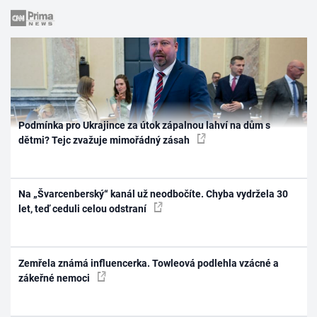
Podmínka pro Ukrajince za útok zápalnou lahví na dům s
dětmi? Tejc zvažuje mimořádný zásah
Na „Švarcenberský“ kanál už neodbočíte. Chyba vydržela 30
let, teď ceduli celou odstraní
Zemřela známá influencerka. Towleová podlehla vzácné a
zákeřné nemoci