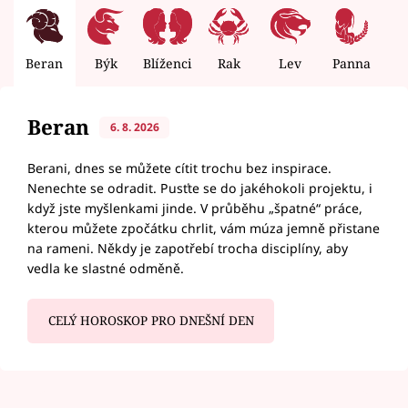
Beran
Býk
Blíženci
Rak
Lev
Panna
V
Beran
6. 8. 2026
Berani, dnes se můžete cítit trochu bez inspirace.
Nenechte se odradit. Pusťte se do jakéhokoli projektu, i
když jste myšlenkami jinde. V průběhu „špatné“ práce,
kterou můžete zpočátku chrlit, vám múza jemně přistane
na rameni. Někdy je zapotřebí trocha disciplíny, aby
vedla ke slastné odměně.
CELÝ HOROSKOP PRO DNEŠNÍ DEN