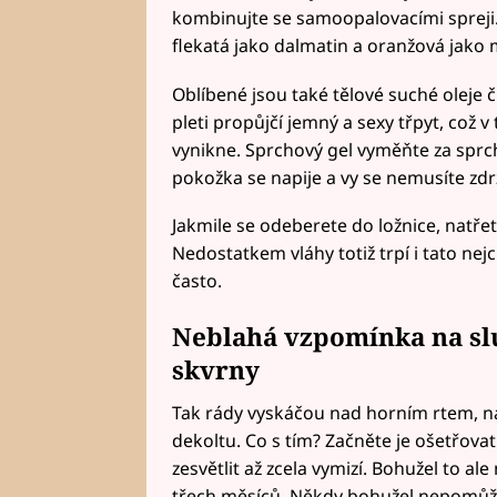
kombinujte se samoopalovacími spreji. Vy
flekatá jako dalmatin a oranžová jako
Oblíbené jsou také tělové suché oleje č
pleti propůjčí jemný a sexy třpyt, což
vynikne. Sprchový gel vyměňte za spr
pokožka se napije a vy se nemusíte zdr
Jakmile se odeberete do ložnice, natřet
Nedostatkem vláhy totiž trpí i tato nej
často.
Neblahá vzpomínka na s
skvrny
Tak rády vyskáčou nad horním rtem, na 
dekoltu. Co s tím? Začněte je ošetřova
zesvětlit až zcela vymizí. Bohužel to al
třech měsíců. Někdy bohužel nepomůže 