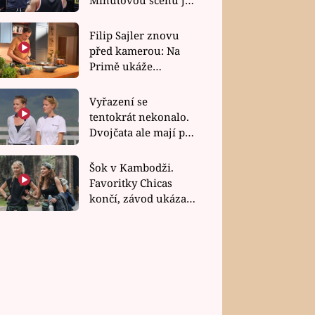
bez dubla
Filip Sajler znovu
před kamerou: Na
Primě ukáže
poctivou kuchyni i
rychlé recepty
Vyřazení se
tentokrát nekonalo.
Dvojčata ale mají po
uzavření třetí etapy
závodu nůž na krku
Šok v Kambodži.
Favoritky Chicas
končí, závod ukázal
svou nejtvrdší tvář