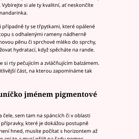
bírejte si ale ty kvalitní, ať neskončíte
 mandarinka.
i případně ty se třpytkami, které opálené
 v topu s odhalenými rameny nádherně
chovou pěnu či sprchové mléko do sprchy,
žovat hydratací, když spěcháte na rande.
e si rty pečujícím a zvláčňujícím balzámem.
citlivější část, na kterou zapomínáme tak
luníčko jménem pigmentové
čele, sem tam na spáncích či v oblasti
t přípravky, které je dokážou postupně
e není hned, musíte počítat s horizontem až
ani to a musí přijít na řadu pomoc