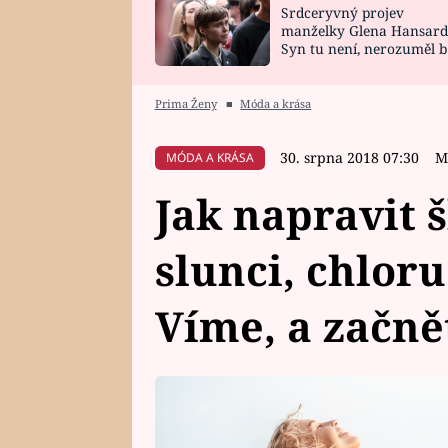
Srdceryvný projev
SNÁŘ
CELEBRITY
manželky Glena Hansard
Syn tu není, nerozuměl b
HOROSKOP NA
VAŘENÍ
tomu, vysvětlila
ROK 2023
Prima Ženy
■
Móda a krása
30. srpna 2018 07:30
M
MÓDA A KRÁSA
Jak napravit 
slunci, chloru
Víme, a začně