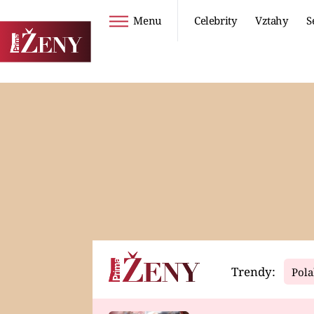
Menu
Celebrity
Vztahy
S
Seriály
Životní styl
ZOO
DIETY A HUBNUTÍ
PROSTŘENO!
CESTOVÁNÍ A
DOVOLENÁ
DUCH
ZDRAVÍ
Trendy:
Pola
Horoskopy
Video
ASTROČLÁNKY
SERIÁLY