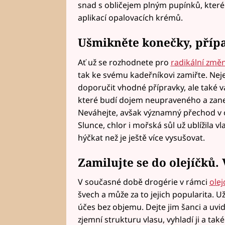
snad s obličejem plným pupínků, které s
aplikací opalovacích krémů.
Ušmikněte konečky, pří
Ať už se rozhodnete pro
radikální změn
tak ke svému kadeřníkovi zamiřte. Nej
doporučit vhodné přípravky, ale také 
které budí dojem neupraveného a zane
Neváhejte, avšak významný přechod v o
Slunce, chlor i mořská sůl už ublížila vl
hýčkat než je ještě více vysušovat.
Zamilujte se do
olejíčků
.
V současné době drogérie v rámci
olej
švech a může za to jejich popularita. Už
účes bez objemu. Dejte jim šanci a uvid
zjemní strukturu vlasu, vyhladí ji a t