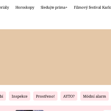
eriály
Horoskopy
Sledujte prima+
Filmový festival Karl
Celebrity
Recept
MÓDA A KRÁSA
HLAVNÍ JÍ
VZTAHY A SEX
SLADKÉ
PRIMA MAMINKA
ZDRAVÉ
bí
Inspekce
Prostřeno!
AYTO?
Módní alarm
Fresh
Living
RECEPTY
BYDLENÍ