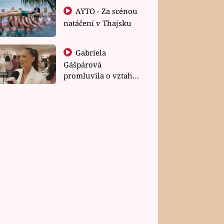
AYTO - Za scénou
natáčení v Thajsku
Gabriela
Gášpárová
promluvila o vztahu
a zakládání rodiny