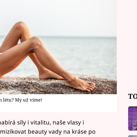
TO
m létu? My už víme!
rá síly i vitalitu, naše vlasy i
zmizíkovat beauty vady na kráse po