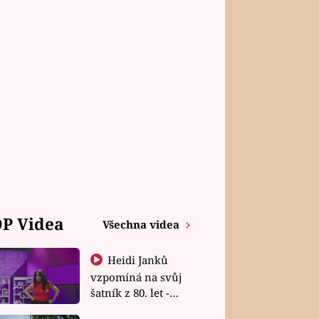
P Videa
Všechna videa
Heidi Janků
vzpomíná na svůj
šatník z 80. let -
Shopaholičky