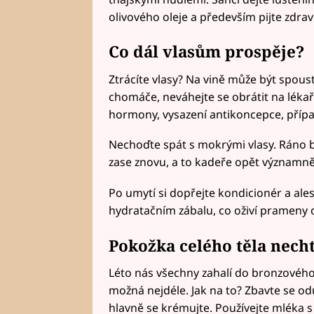
olivového oleje a především pijte zdrav
Co dál vlasům prospěje?
Ztrácíte vlasy? Na vině může být spoust
chomáče, neváhejte se obrátit na léka
hormony, vysazení antikoncepce, přípa
Nechoďte spát s mokrými vlasy. Ráno b
zase znovu, a to kadeře opět významně
Po umytí si dopřejte kondicionér a al
hydratačním zábalu, co oživí prameny o
Pokožka celého těla nech
Léto nás všechny zahalí do bronzového
možná nejdéle. Jak na to? Zbavte se o
hlavně se krémujte. Používejte mléka s