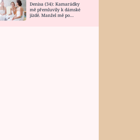
Denisa (34): Kamarádky
mě přemluvily k dámské
jízdě. Manžel mě po
návratu zaskočil