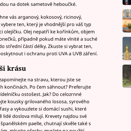
budou na dotek sametově heboučké.
chne vás arganový, kokosový, ricinový,
vybere ten, který je vhodnější pro váš typ
i olejíčku. Olej nepatří ke kořínkům, objem
 konečků, případně pokud máte vlnité a suché
 střední částí délky. Zkuste si vybrat ten,
poskytnout i ochranu proti UVA a UVB záření.
ši krásu
apomínejte na stravu, kterou jste se
ích končinách. Po čem sáhnout? Preferujte
jídelníčku ostošest. Jak? Do celozrnné
ojte kousky grilovaného lososa, syrového
asy a vykouzlete si domácí sushi, které
 lidé doslova milují. Krevety najdou své
e španělském paelle, chutnají skvěle také s
nám, mlsejte ořechy, myslete na použití