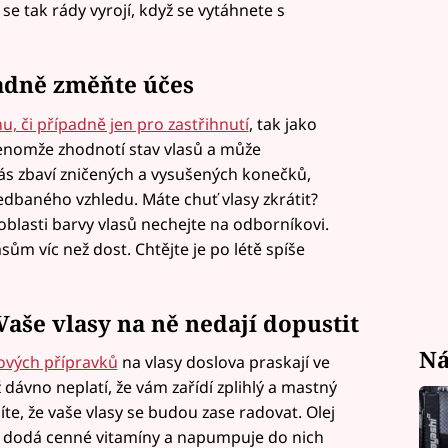
e tak rády vyrojí, když se vytáhnete s
padně
změňte účes
u, či případně jen pro zastřihnutí
, tak jako
enomže zhodnotí stav vlasů a může
vás zbaví zničených a vysušených konečků,
dbaného vzhledu. Máte chuť vlasy zkrátit?
blasti barvy vlasů nechejte na odborníkovi.
asům víc než dost. Chtějte je po létě spíše
 Vaše vlasy na ně nedají dopustit
Ná
ových přípravků
na vlasy doslova praskají ve
 dávno neplatí, že vám zařídí zplihlý a mastný
íte, že vaše vlasy se budou zase radovat. Olej
aké dodá cenné vitamíny a napumpuje do nich