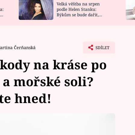
Velká věštba na srpen
NOVINKY
ZAHRADA
a:
podle Helen Stanku:
y
Býkům se bude dařit,
VIDEORECEPTY
DESIGN
Vodnáře čeká jízda
artina Čerňanská
SDÍLET
škody na kráse po
 a mořské soli?
te hned!