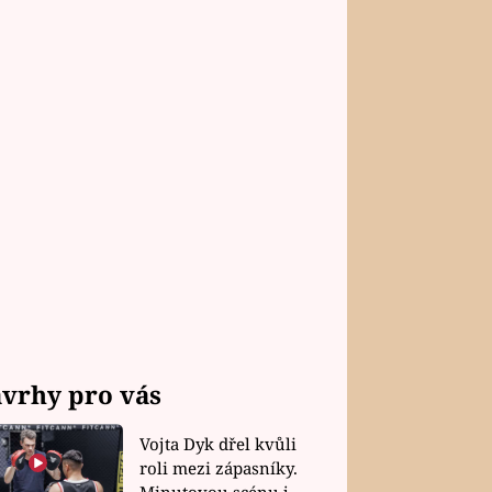
vrhy pro vás
Vojta Dyk dřel kvůli
roli mezi zápasníky.
Minutovou scénu jel