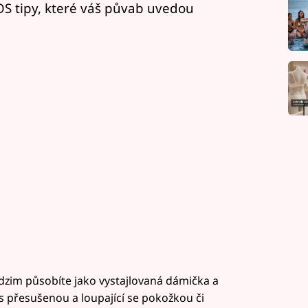
S tipy, které váš půvab uvedou
odzim působíte jako vystajlovaná dámička a
 s přesušenou a loupající se pokožkou či