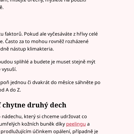
ě.
u faktorů. Pokud ale vyčesáváte z hřívy celé
ře. Často za to mohou rovněž rozházené
dně nástup klimakteria.
udou splihlé a budete je muset stejně mýt
 vysuší.
espoň jednou či dvakrát do měsíce sáhněte po
d A do Z.
ť chytne druhý dech
 nádechu, který si chceme udržovat co
dumřelých kožních buněk díky
peelingu
a
 prodlužujícím účinkem opálení, případně je