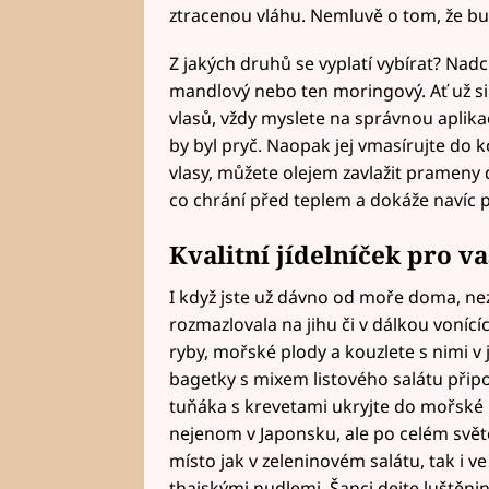
ztracenou vláhu. Nemluvě o tom, že 
Z jakých druhů se vyplatí vybírat? Nad
mandlový nebo ten moringový. Ať už si 
vlasů, vždy myslete na správnou aplikac
by byl pryč. Naopak jej vmasírujte do
vlasy, můžete olejem zavlažit prameny do
co chrání před teplem a dokáže navíc 
Kvalitní jídelníček pro va
I když jste už dávno od moře doma, nez
rozmazlovala na jihu či v dálkou voníc
ryby, mořské plody a kouzlete s nimi v 
bagetky s mixem listového salátu přip
tuňáka s krevetami ukryjte do mořské ř
nejenom v Japonsku, ale po celém světě
místo jak v zeleninovém salátu, tak i v
thajskými nudlemi. Šanci dejte luštěni