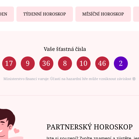
DEN
TÝDENNÍ HOROSKOP
MĚSÍČNÍ HOROSKOP
Vaše šťastná čísla
17
9
36
8
10
46
2
Ministerstvo financí varuje: Účastí na hazardní hře může vzniknout závislost ⑱
PARTNERSKÝ HOROSKOP
Jste si souzení? Zvolte znamení a zjistěte, je