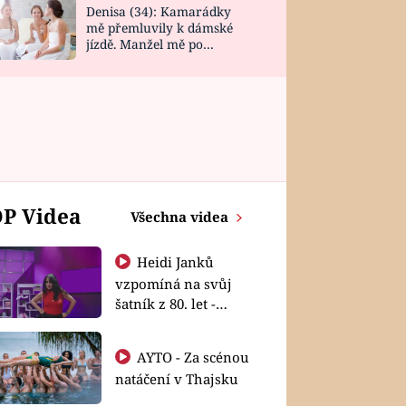
Denisa (34): Kamarádky
mě přemluvily k dámské
jízdě. Manžel mě po
návratu zaskočil
P Videa
Všechna videa
Heidi Janků
vzpomíná na svůj
šatník z 80. let -
Shopaholičky
AYTO - Za scénou
natáčení v Thajsku