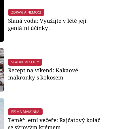
ZDRAVÍ A NEMOCI
Slaná voda: Využijte v létě její
geniální účinky!
SLADKÉ RECEPTY
Recept na víkend: Kakaové
makronky s kokosem
PRIMA MAMINKA
Téměř letní večeře: Rajčatový koláč
se sýrovým krémem