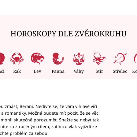
HOROSKOPY DLE ZVĚROKRUHU
nci
Rak
Lev
Panna
Váhy
Štír
Střelec
K
 zmást, Berani. Nedivte se, že vám v hlavě víří
ky a romantiky. Možná budete mít pocit, že se věci
jim mohli skutečně porozumět. Snažte se nebýt tak
honíte za ztraceným cílem, zatímco vlak vyjíždí ze
echte problém za sebou.