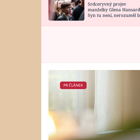
Srdceryvný projev
SNÁŘ
CELEBRITY
manželky Glena Hansard
Syn tu není, nerozuměl b
HOROSKOP NA
VAŘENÍ
tomu, vysvětlila
ROK 2023
PR ČLÁNEK