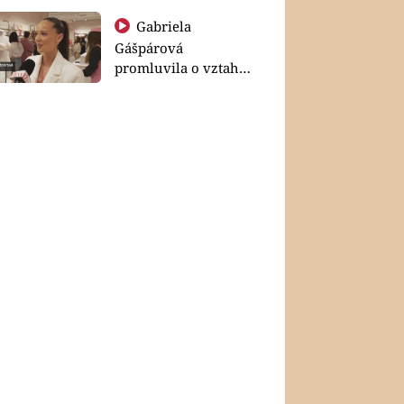
Gabriela
Gášpárová
promluvila o vztahu
a zakládání rodiny