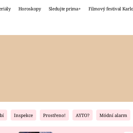
eriály
Horoskopy
Sledujte prima+
Filmový festival Karl
Celebrity
Recept
MÓDA A KRÁSA
HLAVNÍ JÍ
VZTAHY A SEX
SLADKÉ
PRIMA MAMINKA
ZDRAVÉ
bí
Inspekce
Prostřeno!
AYTO?
Módní alarm
Fresh
Living
RECEPTY
BYDLENÍ