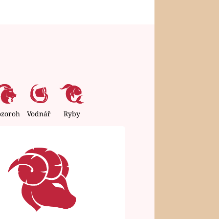
ozoroh
Vodnář
Ryby