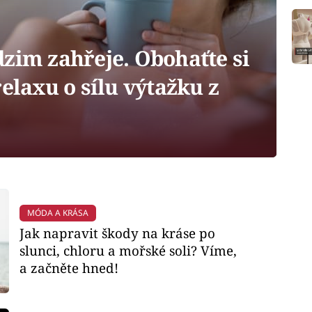
zim zahřeje. Obohaťte si
relaxu o sílu výtažku z
MÓDA A KRÁSA
Jak napravit škody na kráse po
slunci, chloru a mořské soli? Víme,
a začněte hned!