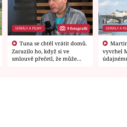
SERIÁLY A FILMY
SERIÁLY A FI
9 fotografií
Tuna se chtěl vrátit domů.
Martin Písařík jako
Zarazilo ho, když si ve
vyvrhel 
smlouvě přečetl, že může
údajnému
zemřít
je v nemil