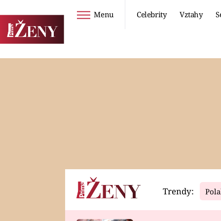
Menu
Celebrity
Vztahy
S
Seriály
Životní styl
ZOO
DIETY A HUBNUTÍ
PROSTŘENO!
CESTOVÁNÍ A
DOVOLENÁ
DUCH
ZDRAVÍ
Trendy:
Pola
Horoskopy
Video
ASTROČLÁNKY
SERIÁLY