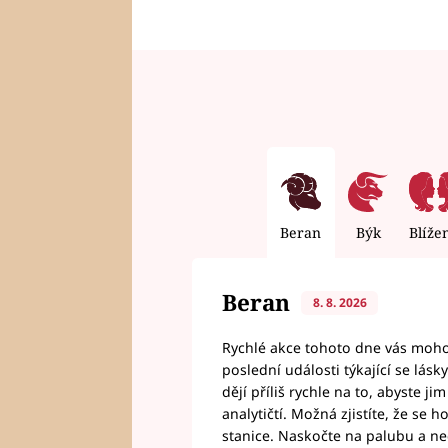
Beran
Býk
Blíže
Beran
8. 8. 2026
Rychlé akce tohoto dne vás mohou
poslední události týkající se lás
dějí příliš rychle na to, abyste 
analytičtí. Možná zjistíte, že se 
stanice. Naskočte na palubu a n