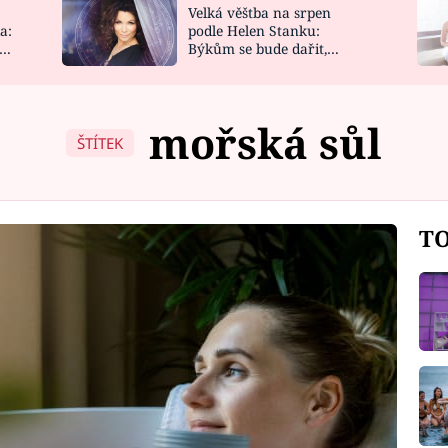
Velká věštba na srpen
NOVINKY
ZAHRADA
a:
podle Helen Stanku:
y
Býkům se bude dařit,
VIDEORECEPTY
DESIGN
Vodnáře čeká jízda
mořská sůl
ŠTÍTEK
TO