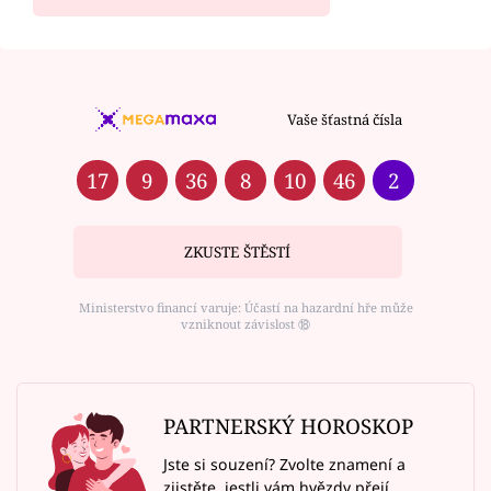
Vaše šťastná čísla
17
9
36
8
10
46
2
ZKUSTE ŠTĚSTÍ
Ministerstvo financí varuje: Účastí na hazardní hře může
vzniknout závislost ⑱
PARTNERSKÝ HOROSKOP
Jste si souzení? Zvolte znamení a
zjistěte, jestli vám hvězdy přejí.