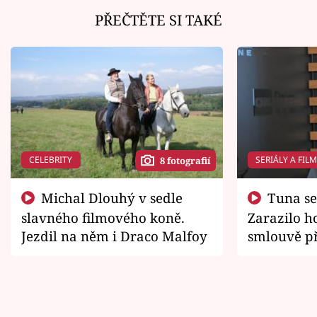
PŘEČTĚTE SI TAKÉ
CELEBRITY
SERIÁLY A FIL
8 fotografií
Michal Dlouhý v sedle
Tuna se chtěl vrátit domů.
slavného filmového koně.
Zarazilo ho
Jezdil na něm i Draco Malfoy
smlouvě př
zemřít