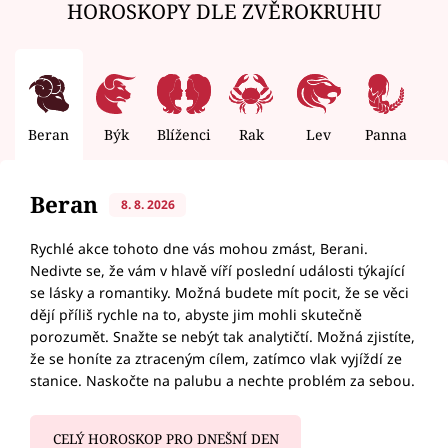
HOROSKOPY DLE ZVĚROKRUHU
Beran
Býk
Blíženci
Rak
Lev
Panna
V
Beran
8. 8. 2026
Rychlé akce tohoto dne vás mohou zmást, Berani.
Nedivte se, že vám v hlavě víří poslední události týkající
se lásky a romantiky. Možná budete mít pocit, že se věci
dějí příliš rychle na to, abyste jim mohli skutečně
porozumět. Snažte se nebýt tak analytičtí. Možná zjistíte,
že se honíte za ztraceným cílem, zatímco vlak vyjíždí ze
stanice. Naskočte na palubu a nechte problém za sebou.
CELÝ HOROSKOP PRO DNEŠNÍ DEN