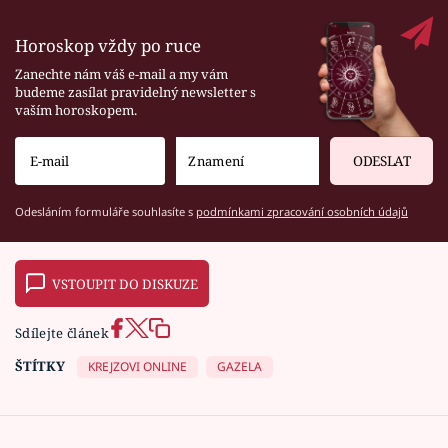
Horoskop vždy po ruce
Zanechte nám váš e-mail a my vám
budeme zasílat pravidelný newsletter s
vaším horoskopem.
ODESLAT
Odesláním formuláře souhlasíte s
podmínkami zpracování osobních údajů
VSTOUPIT DO DISKUZE
Sdílejte článek
ŠTÍTKY
KREJZOVI ONLINE
GAZELA