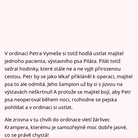
V ordinaci Petra Vymeše si totiž hodlá ustlat majitel
jednoho pacienta, výstavního psa Piláta. Pilát totiž
sežral hodinky, které stále ne a ne vyjít přirozenou
cestou. Petr by se jako lékař přikláněl k operaci, majitel
psa to ale odmítá. Jeho šampion už by si s jizvou na
výstavách neškrtnul! A protože se majitel bojí, aby Petr
psa neoperoval během noci, rozhodne se pejska
pohlídat a v ordinaci si ustlat.
Ale zrovna v tu chvíli do ordinace vletí žárlivec
Krampera, kterému je samozřejmě moc dobře jasné,
co se právě chystá!