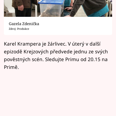
Horoskopy
Sledujte prima+
Gazela Zdenička
Filmový festival Karlovy Vary
Zdroj: Produkce
Pořady
Karel Krampera je žárlivec. V úterý v další
epizodě Krejzových předvede jednu ze svých
Mámy sobě
pověstných scén. Sledujte Primu od 20.15 na
Primě.
Přihlášení
Sledujte nás