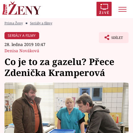
ŽIVĚ
Prima Ženy
■
Seriály a filmy
Trendy:
Polabí
Inspekce
Prostřeno!
AYTO?
SERIÁLY A FILMY
SDÍLET
Módní alarm
Zrádci
Proměny
28. ledna 2019 10:47
Denisa Nováková
Co je to za gazelu? Přece
Zdenička Kramperová
Témata
Celebrity
Vztahy
Seriály