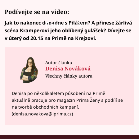
Podívejte se na video:
Jak to nakonec dopadne s Pilátem? A přinese žárlivá
Failed to fetch
scéna Kramperovi jeho oblíbený gulášek? Dívejte se
v úterý od 20.15 na Primě na Krejzovi.
Autor článku
Denisa Nováková
Všechny články autora
Denisa po několikaletém působení na Primě
aktuálně pracuje pro magazín Prima Ženy a podílí se
na tvorbě obchodních kampaní.
(denisa.novakova@iprima.cz)