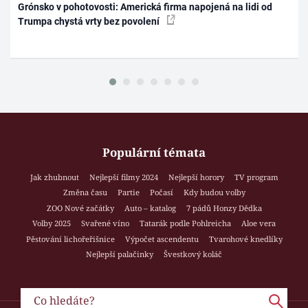
Grónsko v pohotovosti: Americká firma napojená na lidi od
Trumpa chystá vrty bez povolení
Populární témata
Jak zhubnout
Nejlepší filmy 2024
Nejlepší horory
TV program
Změna času
Partie
Počasí
Kdy budou volby
ZOO Nové začátky
Auto – katalog
7 pádů Honzy Dědka
Volby 2025
Svařené víno
Tatarák podle Pohlreicha
Aloe vera
Pěstování lichořeřišnice
Výpočet ascendentu
Tvarohové knedlíky
Nejlepší palačinky
Švestkový koláč