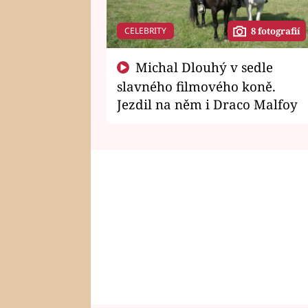
CELEBRITY
8 fotografií
Michal Dlouhý v sedle
slavného filmového koně.
Jezdil na něm i Draco Malfoy