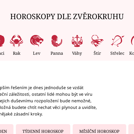
HOROSKOPY DLE ZVĚROKRUHU
nci
Rak
Lev
Panna
Váhy
Štír
Střelec
K
epším řešením je dnes jednoduše se vzdát
ční záležitosti, ostatní lidé mohou být ve víru
b jejich duševnímu rozpoložení bude nemožné,
ožná budete chtít nechat věci plynout a uvidíte,
nějaké zásadní kroky.
DEN
TÝDENNÍ HOROSKOP
MĚSÍČNÍ HOROSKOP