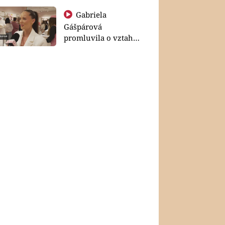
Gabriela
Gášpárová
promluvila o vztahu
a zakládání rodiny