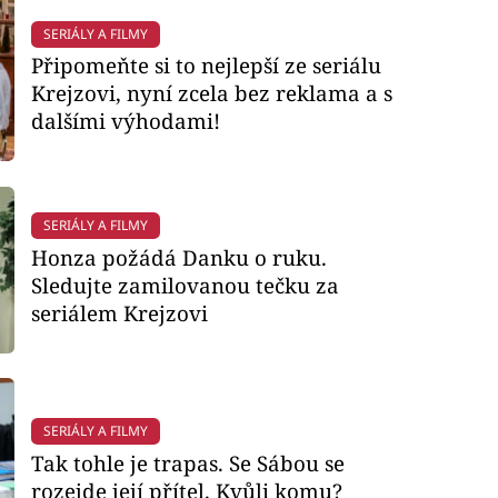
SERIÁLY A FILMY
Připomeňte si to nejlepší ze seriálu
Krejzovi, nyní zcela bez reklama a s
dalšími výhodami!
SERIÁLY A FILMY
Honza požádá Danku o ruku.
Sledujte zamilovanou tečku za
seriálem Krejzovi
SERIÁLY A FILMY
Tak tohle je trapas. Se Sábou se
rozejde její přítel. Kvůli komu?