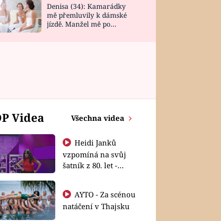
Denisa (34): Kamarádky
mě přemluvily k dámské
jízdě. Manžel mě po
návratu zaskočil
P Videa
Všechna videa
Heidi Janků
vzpomíná na svůj
šatník z 80. let -
Shopaholičky
AYTO - Za scénou
natáčení v Thajsku