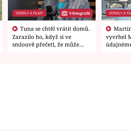
SERIÁLY A FILMY
SERIÁLY A FI
9 fotografií
Tuna se chtěl vrátit domů.
Martin Písařík jako
Zarazilo ho, když si ve
vyvrhel 
smlouvě přečetl, že může
údajnému
zemřít
je v nemil