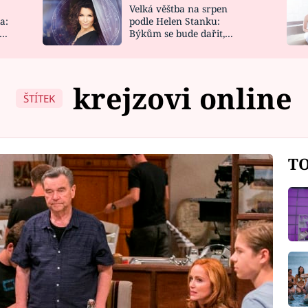
Velká věštba na srpen
NOVINKY
ZAHRADA
a:
podle Helen Stanku:
y
Býkům se bude dařit,
VIDEORECEPTY
DESIGN
Vodnáře čeká jízda
krejzovi online
ŠTÍTEK
TO