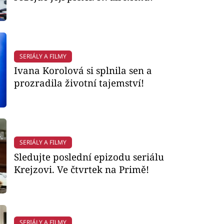
SERIÁLY A FILMY
Ivana Korolová si splnila sen a
prozradila životní tajemství!
SERIÁLY A FILMY
Sledujte poslední epizodu seriálu
Krejzovi. Ve čtvrtek na Primě!
SERIÁLY A FILMY