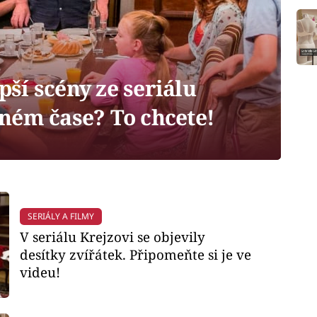
pší scény ze seriálu
ném čase? To chcete!
SERIÁLY A FILMY
V seriálu Krejzovi se objevily
desítky zvířátek. Připomeňte si je ve
videu!