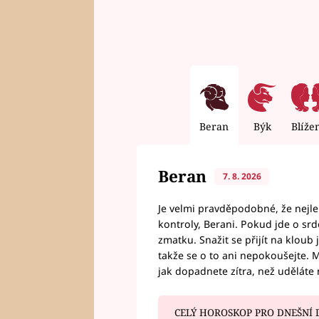
Beran
Býk
Blíže
Beran
7. 8. 2026
Je velmi pravděpodobné, že nejl
kontroly, Berani. Pokud jde o srde
zmatku. Snažit se přijít na klou
takže se o to ani nepokoušejte. M
jak dopadnete zítra, než uděláte 
CELÝ HOROSKOP PRO DNEŠNÍ 