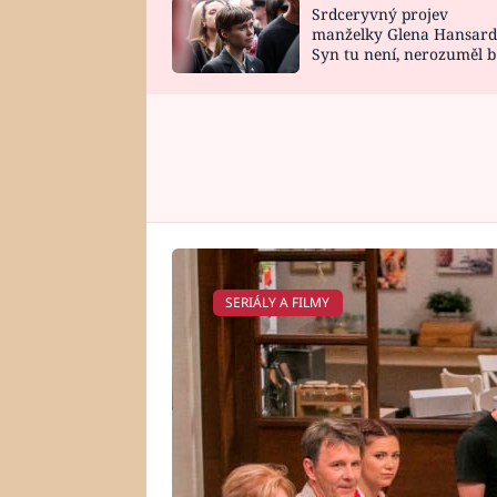
Srdceryvný projev
SNÁŘ
CELEBRITY
manželky Glena Hansard
Syn tu není, nerozuměl b
HOROSKOP NA
VAŘENÍ
tomu, vysvětlila
ROK 2023
SERIÁLY A FILMY