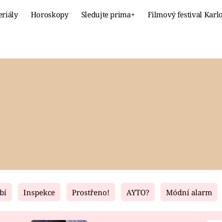
eriály
Horoskopy
Sledujte prima+
Filmový festival Karl
Celebrity
Recept
MÓDA A KRÁSA
HLAVNÍ JÍ
VZTAHY A SEX
SLADKÉ
PRIMA MAMINKA
ZDRAVÉ
bí
Inspekce
Prostřeno!
AYTO?
Módní alarm
Fresh
Living
RECEPTY
BYDLENÍ