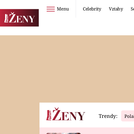
Menu
Celebrity
Vztahy
S
Seriály
Životní styl
ZOO
DIETY A HUBNUTÍ
PROSTŘENO!
CESTOVÁNÍ A
DOVOLENÁ
DUCH
ZDRAVÍ
Trendy:
Pola
Horoskopy
Video
ASTROČLÁNKY
SERIÁLY