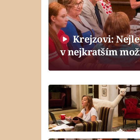
Krejzovi: Nejle
v nejkratším mož