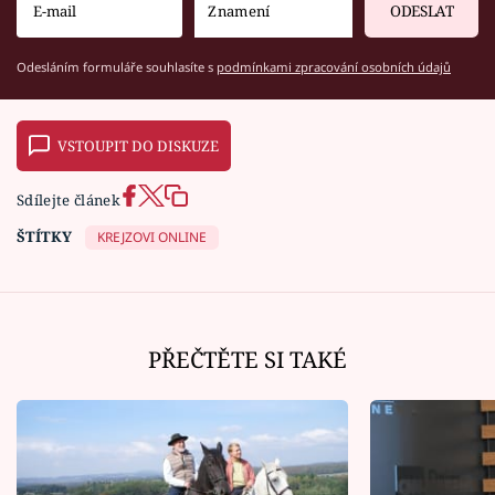
ODESLAT
Odesláním formuláře souhlasíte s
podmínkami zpracování osobních údajů
VSTOUPIT DO DISKUZE
Sdílejte článek
ŠTÍTKY
KREJZOVI ONLINE
PŘEČTĚTE SI TAKÉ