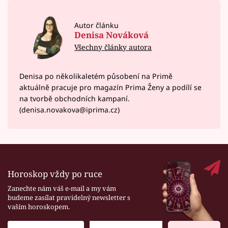
Autor článku
Denisa Nováková
Všechny články autora
Denisa po několikaletém působení na Primě
aktuálně pracuje pro magazín Prima Ženy a podílí se
na tvorbě obchodních kampaní.
(denisa.novakova@iprima.cz)
Horoskop vždy po ruce
Zanechte nám váš e-mail a my vám
budeme zasílat pravidelný newsletter s
vaším horoskopem.