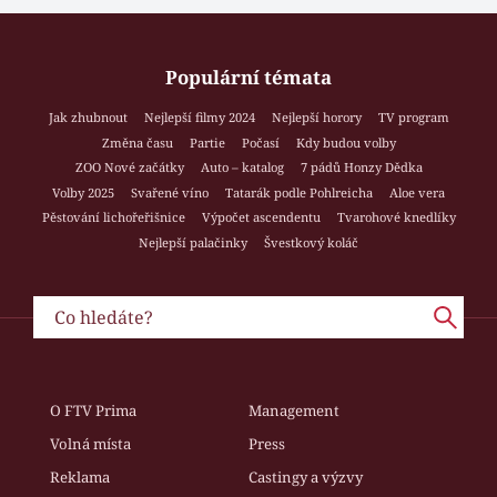
Populární témata
Jak zhubnout
Nejlepší filmy 2024
Nejlepší horory
TV program
Změna času
Partie
Počasí
Kdy budou volby
ZOO Nové začátky
Auto – katalog
7 pádů Honzy Dědka
Volby 2025
Svařené víno
Tatarák podle Pohlreicha
Aloe vera
Pěstování lichořeřišnice
Výpočet ascendentu
Tvarohové knedlíky
Nejlepší palačinky
Švestkový koláč
O FTV Prima
Management
Volná místa
Press
Reklama
Castingy a výzvy