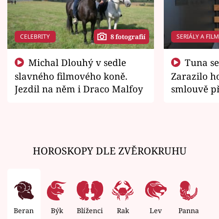
CELEBRITY
SERIÁLY A FIL
8 fotografií
Michal Dlouhý v sedle
Tuna se chtěl vrátit domů.
slavného filmového koně.
Zarazilo ho
Jezdil na něm i Draco Malfoy
smlouvě př
zemřít
HOROSKOPY DLE ZVĚROKRUHU
Beran
Býk
Blíženci
Rak
Lev
Panna
V