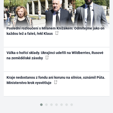
Poslední rozloučení s Milanem Knížákem: Odmítejme jako on
každou lež a faleš, řekl Klaus
Válka o hořící sklady. Ukrajinci udeřili na Wildberries, Rusové
na zemědělské zásoby
Kraje nedostanou z fondu ani korunu na silnice, oznámil Půta.
Ministerstvo krok vysvětluje