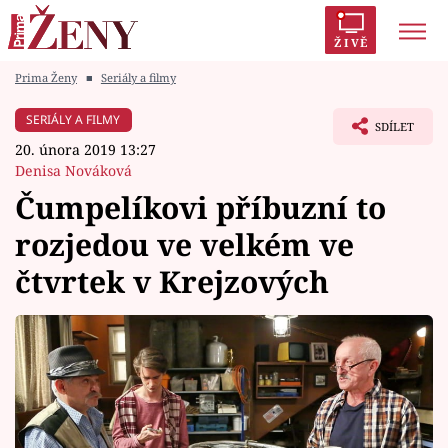
ŽIVĚ
Prima Ženy
■
Seriály a filmy
Trendy:
Polabí
Inspekce
Prostřeno!
AYTO?
SERIÁLY A FILMY
SDÍLET
Módní alarm
Zrádci
Proměny
20. února 2019 13:27
Denisa Nováková
Čumpelíkovi příbuzní to
rozjedou ve velkém ve
Témata
čtvrtek v Krejzových
Celebrity
Vztahy
Seriály