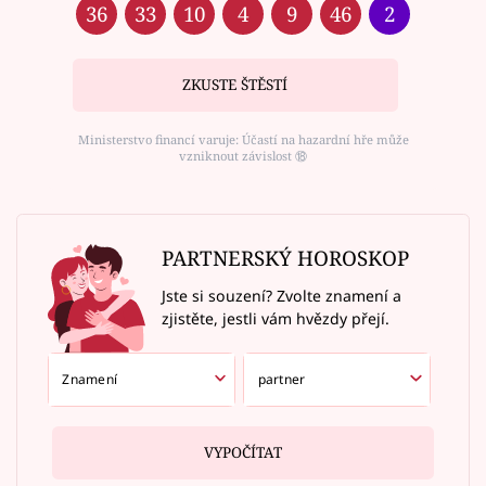
36
33
10
4
9
46
2
ZKUSTE ŠTĚSTÍ
Ministerstvo financí varuje: Účastí na hazardní hře může
vzniknout závislost ⑱
PARTNERSKÝ HOROSKOP
Jste si souzení? Zvolte znamení a
zjistěte, jestli vám hvězdy přejí.
VYPOČÍTAT