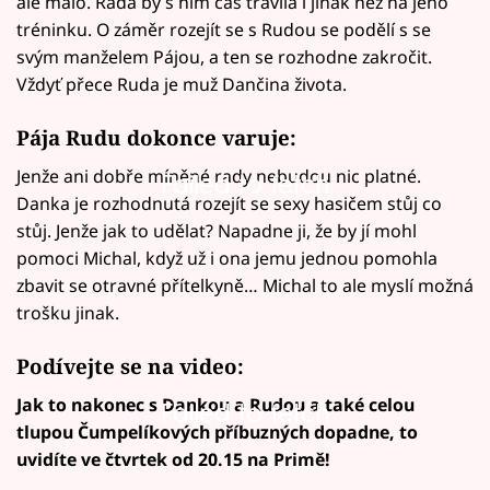
ale málo. Ráda by s ním čas trávila i jinak než na jeho
tréninku. O záměr rozejít se s Rudou se podělí s se
svým manželem Pájou, a ten se rozhodne zakročit.
Vždyť přece Ruda je muž Dančina života.
Pája Rudu dokonce varuje:
Jenže ani dobře míněné rady nebudou nic platné.
Failed to fetch
Danka je rozhodnutá rozejít se sexy hasičem stůj co
stůj. Jenže jak to udělat? Napadne ji, že by jí mohl
pomoci Michal, když už i ona jemu jednou pomohla
zbavit se otravné přítelkyně… Michal to ale myslí možná
trošku jinak.
Podívejte se na video:
Jak to nakonec s Dankou a Rudou a také celou
Failed to fetch
tlupou Čumpelíkových příbuzných dopadne, to
uvidíte ve čtvrtek od 20.15 na Primě!