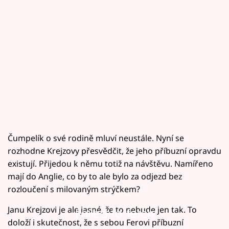
Čumpelík o své rodině mluví neustále. Nyní se
rozhodne Krejzovy přesvědčit, že jeho příbuzní opravdu
existují. Přijedou k němu totiž na návštěvu. Namířeno
mají do Anglie, co by to ale bylo za odjezd bez
rozloučení s milovaným strýčkem?
Janu Krejzovi je ale jasné, že to nebude jen tak. To
Failed to fetch
doloží i skutečnost, že s sebou Ferovi příbuzní