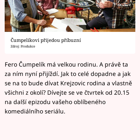
Horoskopy
Sledujte prima+
Filmový festival Karlovy Vary
Čumpelíkovi přijedou příbuzní
Pořady
Zdroj: Produkce
Mámy sobě
Fero Čumpelík má velkou rodinu. A právě ta
za ním nyní přijíždí. Jak to celé dopadne a jak
Přihlášení
se na to bude dívat Krejzovic rodina a vlastně
všichni z okolí? Dívejte se ve čtvrtek od 20.15
na další epizodu vašeho oblíbeného
Sledujte nás
komediálního seriálu.