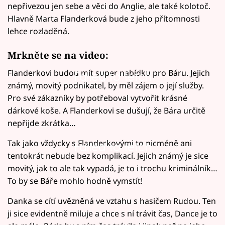
nepřivezou jen sebe a věci do Anglie, ale také kolotoč.
Hlavně Marta Flanderková bude z jeho přítomnosti
lehce rozladěná.
Mrkněte se na video:
Flanderkovi budou mít super nabídku pro Báru. Jejich
Failed to fetch
známý, movitý podnikatel, by měl zájem o její služby.
Pro své zákazníky by potřeboval vytvořit krásné
dárkové koše. A Flanderkovi se dušují, že Bára určitě
nepřijde zkrátka…
Tak jako vždycky s Flanderkovými to nicméně ani
Failed to fetch
tentokrát nebude bez komplikací. Jejich známý je sice
movitý, jak to ale tak vypadá, je to i trochu kriminálník…
To by se Báře mohlo hodně vymstít!
Danka se cítí uvězněná ve vztahu s hasičem Rudou. Ten
ji sice evidentně miluje a chce s ní trávit čas, Dance je to