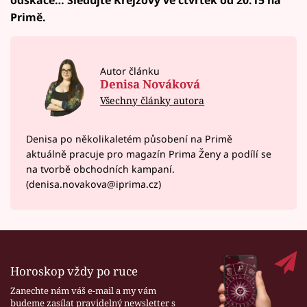
odskáče… Sledujte Krejzovy ve čtvrtek od 20.15 na
Primě.
Autor článku
Denisa Nováková
Všechny články autora
Denisa po několikaletém působení na Primě
aktuálně pracuje pro magazín Prima Ženy a podílí se
na tvorbě obchodních kampaní.
(denisa.novakova@iprima.cz)
Horoskop vždy po ruce
Zanechte nám váš e-mail a my vám
budeme zasílat pravidelný newsletter s