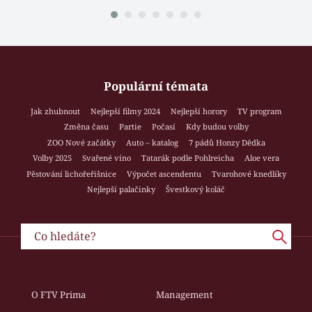
Populární témata
Jak zhubnout
Nejlepší filmy 2024
Nejlepší horory
TV program
Změna času
Partie
Počasí
Kdy budou volby
ZOO Nové začátky
Auto – katalog
7 pádů Honzy Dědka
Volby 2025
Svařené víno
Tatarák podle Pohlreicha
Aloe vera
Pěstování lichořeřišnice
Výpočet ascendentu
Tvarohové knedlíky
Nejlepší palačinky
Švestkový koláč
O FTV Prima
Management