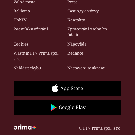
Volná místa
Press
Reklama
Castingy a výzvy
HbbTV
Kontakty
Podmínky užívání
Zpracování osobních
údajů
Cookies
Nápověda
Vlastník FTV Prima spol.
Redakce
s r.o.
Nahlásit chybu
Nastavení soukromí
App Store
Google Play
© FTV Prima spol. s r.o.