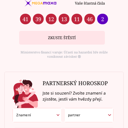
Vaše šťastná čísla
41
39
12
13
11
46
2
ZKUSTE ŠTĚSTÍ
Ministerstvo financí varuje: Účastí na hazardní hře může
vzniknout závislost ⑱
PARTNERSKÝ HOROSKOP
Jste si souzení? Zvolte znamení a
zjistěte, jestli vám hvězdy přejí.