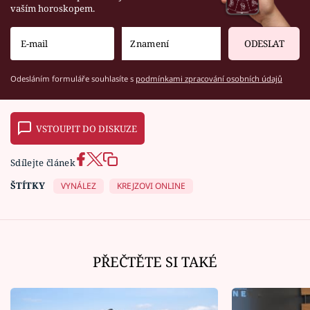
vaším horoskopem.
ODESLAT
Odesláním formuláře souhlasíte s
podmínkami zpracování osobních údajů
VSTOUPIT DO DISKUZE
Sdílejte článek
ŠTÍTKY
VYNÁLEZ
KREJZOVI ONLINE
PŘEČTĚTE SI TAKÉ