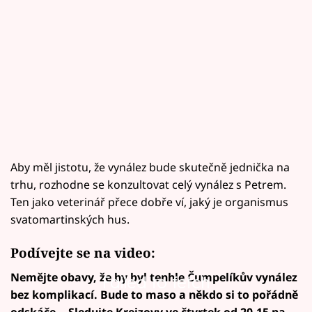
Aby měl jistotu, že vynález bude skutečně jednička na
trhu, rozhodne se konzultovat celý vynález s Petrem.
Ten jako veterinář přece dobře ví, jaký je organismus
svatomartinských hus.
Podívejte se na video:
Nemějte obavy, že by byl tenhle Čumpelíkův vynález
Failed to fetch
bez komplikací. Bude to maso a někdo si to pořádně