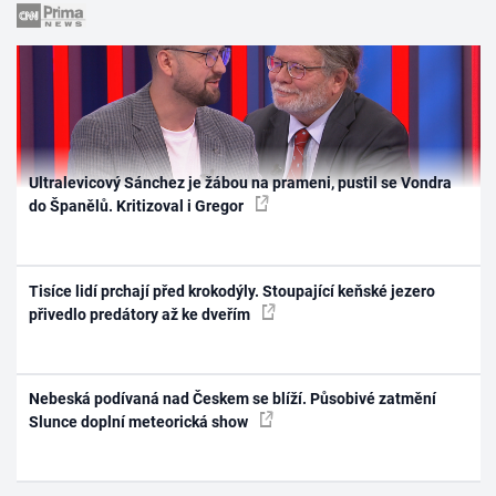
Ultralevicový Sánchez je žábou na prameni, pustil se Vondra
do Španělů. Kritizoval i Gregor
Tisíce lidí prchají před krokodýly. Stoupající keňské jezero
přivedlo predátory až ke dveřím
Nebeská podívaná nad Českem se blíží. Působivé zatmění
Slunce doplní meteorická show