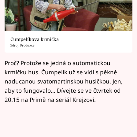
Horoskopy
Sledujte prima+
Filmový festival Karlovy Vary
Čumpelíkova krmička
Pořady
Zdroj: Produkce
Mámy sobě
Proč? Protože se jedná o automatickou
krmičku hus. Čumpelík už se vidí s pěkně
Přihlášení
naducanou svatomartinskou husičkou. Jen,
aby to fungovalo… Dívejte se ve čtvrtek od
20.15 na Primě na seriál Krejzovi.
Sledujte nás