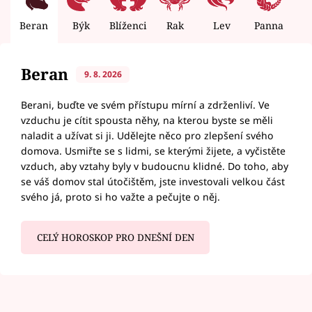
Beran
Býk
Blíženci
Rak
Lev
Panna
V
Beran
9. 8. 2026
Berani, buďte ve svém přístupu mírní a zdrženliví. Ve
vzduchu je cítit spousta něhy, na kterou byste se měli
naladit a užívat si ji. Udělejte něco pro zlepšení svého
domova. Usmiřte se s lidmi, se kterými žijete, a vyčistěte
vzduch, aby vztahy byly v budoucnu klidné. Do toho, aby
se váš domov stal útočištěm, jste investovali velkou část
svého já, proto si ho važte a pečujte o něj.
CELÝ HOROSKOP PRO DNEŠNÍ DEN