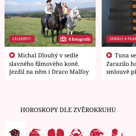
CELEBRITY
SERIÁLY A FIL
8 fotografií
Michal Dlouhý v sedle
Tuna se chtěl vrátit domů.
slavného filmového koně.
Zarazilo ho
Jezdil na něm i Draco Malfoy
smlouvě př
zemřít
HOROSKOPY DLE ZVĚROKRUHU