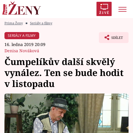
ŽIVĚ
Prima Ženy
■
Seriály a filmy
Trendy:
Polabí
Inspekce
Prostřeno!
AYTO?
SERIÁLY A FILMY
SDÍLET
Módní alarm
Zrádci
Proměny
16. ledna 2019 20:09
Denisa Nováková
Čumpelíkův další skvělý
vynález. Ten se bude hodit
Témata
v listopadu
Celebrity
Vztahy
Seriály