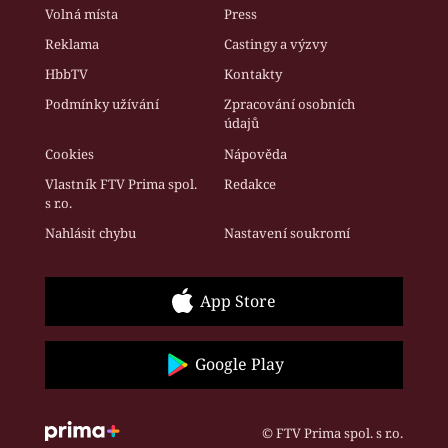
Volná místa
Press
Reklama
Castingy a výzvy
HbbTV
Kontakty
Podmínky užívání
Zpracování osobních
údajů
Cookies
Nápověda
Vlastník FTV Prima spol.
Redakce
s r.o.
Nahlásit chybu
Nastavení soukromí
App Store
Google Play
© FTV Prima spol. s r.o.