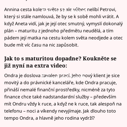
Annina cesta kolem světa se ale vůbec nelíbí Petrovi,
Failed to fetch
který si stále namlouvá, že by se k sobě mohli vrátit. A
když Aneta vidí, jak je její otec smutný, vymyslí dokonalý
plán – maturitu z jednoho předmětu neudělá, a tím
pádem její matka na cestu kolem světa neodjede a otec
bude mít víc času na nic zapůsobit.
Jak to s maturitou dopadne? Koukněte se
již nyní na extra video:
Ondra je doslova zavalen prací. Jeho nový klient je sice
Failed to fetch
movitý a do právnické kanceláře, kde Ondra pracuje,
přináší nemalé finanční prostředky, nicméně za tyto
finance chce také nadstandardní služby – především
mít Ondru vždy k ruce, a když ne k ruce, tak alespoň na
telefonu – noci a víkendy nevyjímaje. Jak dlouho toto
tempo Ondra, a hlavně jeho rodina vydrží?