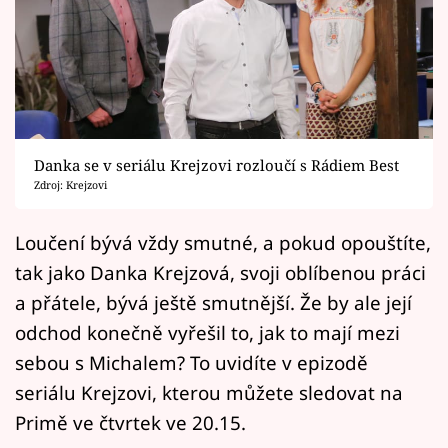
Horoskopy
Sledujte prima+
Filmový festival Karlovy Vary
Pořady
Danka se v seriálu Krejzovi rozloučí s Rádiem Best
Zdroj: Krejzovi
Mámy sobě
Loučení bývá vždy smutné, a pokud opouštíte,
Přihlášení
tak jako Danka Krejzová, svoji oblíbenou práci
a přátele, bývá ještě smutnější. Že by ale její
odchod konečně vyřešil to, jak to mají mezi
Sledujte nás
sebou s Michalem? To uvidíte v epizodě
seriálu Krejzovi, kterou můžete sledovat na
Primě ve čtvrtek ve 20.15.