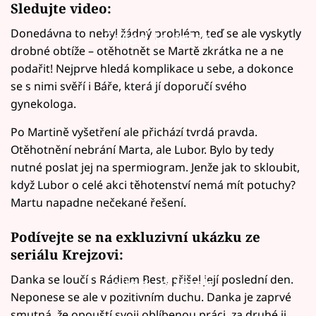
Sledujte video:
Donedávna to nebyl žádný problém, teď se ale vyskytly
Failed to fetch
drobné obtíže – otěhotnět se Martě zkrátka ne a ne
podařit! Nejprve hledá komplikace u sebe, a dokonce
se s nimi svěří i Báře, která jí doporučí svého
gynekologa.
Po Martině vyšetření ale přichází tvrdá pravda.
Otěhotnění nebrání Marta, ale Lubor. Bylo by tedy
nutné poslat jej na spermiogram. Jenže jak to skloubit,
když Lubor o celé akci těhotenství nemá mít potuchy?
Martu napadne nečekané řešení.
Podívejte se na exkluzivní ukázku ze
seriálu Krejzovi:
Danka se loučí s Rádiem Best, přišel její poslední den.
Failed to fetch
Neponese se ale v pozitivním duchu. Danka je zaprvé
smutná, že opouští svoji oblíbenou práci, za druhé ji