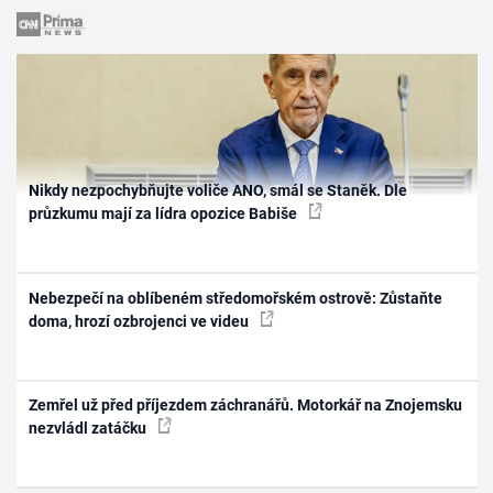
Nikdy nezpochybňujte voliče ANO, smál se Staněk. Dle
průzkumu mají za lídra opozice Babiše
Nebezpečí na oblíbeném středomořském ostrově: Zůstaňte
doma, hrozí ozbrojenci ve videu
Zemřel už před příjezdem záchranářů. Motorkář na Znojemsku
nezvládl zatáčku