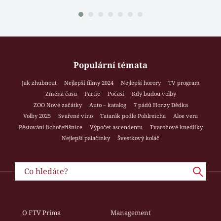
Populární témata
Jak zhubnout
Nejlepší filmy 2024
Nejlepší horory
TV program
Změna času
Partie
Počasí
Kdy budou volby
ZOO Nové začátky
Auto – katalog
7 pádů Honzy Dědka
Volby 2025
Svařené víno
Tatarák podle Pohlreicha
Aloe vera
Pěstování lichořeřišnice
Výpočet ascendentu
Tvarohové knedlíky
Nejlepší palačinky
Švestkový koláč
O FTV Prima
Management