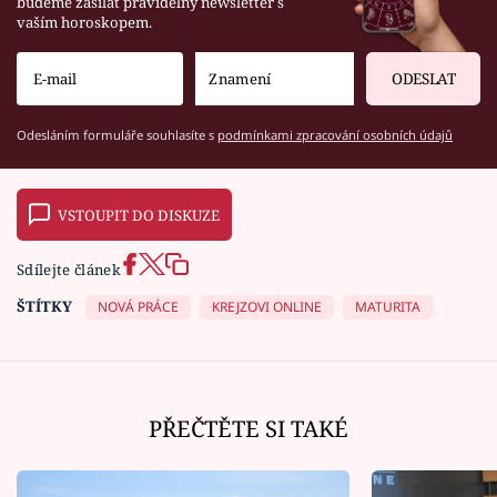
budeme zasílat pravidelný newsletter s
vaším horoskopem.
ODESLAT
Odesláním formuláře souhlasíte s
podmínkami zpracování osobních údajů
VSTOUPIT DO DISKUZE
Sdílejte článek
ŠTÍTKY
NOVÁ PRÁCE
KREJZOVI ONLINE
MATURITA
PŘEČTĚTE SI TAKÉ