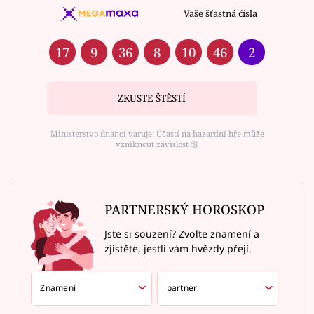
Vaše šťastná čísla
17
9
36
8
10
46
2
ZKUSTE ŠTĚSTÍ
Ministerstvo financí varuje: Účastí na hazardní hře může
vzniknout závislost ⑱
PARTNERSKÝ HOROSKOP
Jste si souzení? Zvolte znamení a
zjistěte, jestli vám hvězdy přejí.