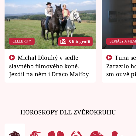
CELEBRITY
SERIÁLY A FIL
8 fotografií
Michal Dlouhý v sedle
Tuna se chtěl vrátit domů.
slavného filmového koně.
Zarazilo ho
Jezdil na něm i Draco Malfoy
smlouvě př
zemřít
HOROSKOPY DLE ZVĚROKRUHU