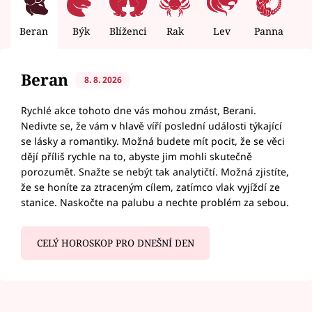
Beran
Býk
Blíženci
Rak
Lev
Panna
V
Beran
8. 8. 2026
Rychlé akce tohoto dne vás mohou zmást, Berani.
Nedivte se, že vám v hlavě víří poslední události týkající
se lásky a romantiky. Možná budete mít pocit, že se věci
dějí příliš rychle na to, abyste jim mohli skutečně
porozumět. Snažte se nebýt tak analytičtí. Možná zjistíte,
že se honíte za ztraceným cílem, zatímco vlak vyjíždí ze
stanice. Naskočte na palubu a nechte problém za sebou.
CELÝ HOROSKOP PRO DNEŠNÍ DEN