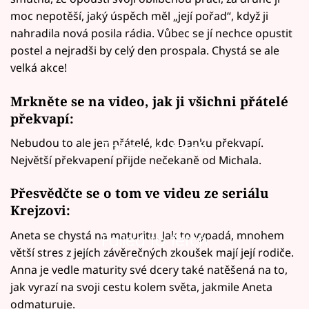
moc nepotěší, jaký úspěch měl „její pořad“, když ji
nahradila nová posila rádia. Vůbec se jí nechce opustit
postel a nejradši by celý den prospala. Chystá se ale
velká akce!
Mrkněte se na video, jak ji všichni přátelé
překvapí:
Nebudou to ale jen přátelé, kdo Danku překvapí.
Failed to fetch
Největší překvapení přijde nečekaně od Michala.
Přesvědčte se o tom ve videu ze seriálu
Krejzovi:
Aneta se chystá na maturitu. Jak to vypadá, mnohem
Failed to fetch
větší stres z jejích závěrečných zkoušek mají její rodiče.
Anna je vedle maturity své dcery také natěšená na to,
jak vyrazí na svoji cestu kolem světa, jakmile Aneta
odmaturuje.