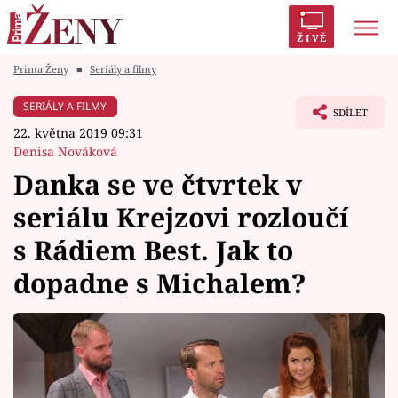
ŽIVĚ
Prima Ženy
■
Seriály a filmy
Trendy:
Polabí
Inspekce
Prostřeno!
AYTO?
SERIÁLY A FILMY
SDÍLET
Módní alarm
Zrádci
Proměny
22. května 2019 09:31
Denisa Nováková
Danka se ve čtvrtek v
seriálu Krejzovi rozloučí
Témata
s Rádiem Best. Jak to
Celebrity
dopadne s Michalem?
Vztahy
Seriály