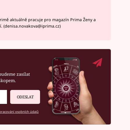
rimě aktuálně pracuje pro magazín Prima Ženy a
í. (denisa.novakova@iprima.cz)
budeme zasílat
oskopem.
ODESLAT
racování osobních údajů