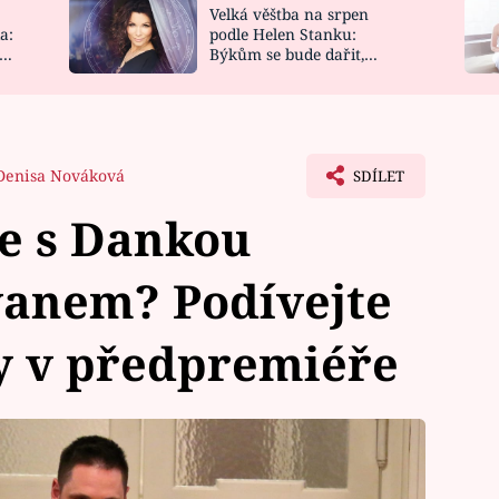
Velká věštba na srpen
NOVINKY
ZAHRADA
a:
podle Helen Stanku:
y
Býkům se bude dařit,
VIDEORECEPTY
DESIGN
Vodnáře čeká jízda
Denisa Nováková
SDÍLET
e s Dankou
vanem? Podívejte
y v předpremiéře