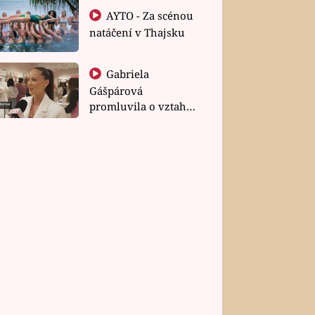
AYTO - Za scénou
natáčení v Thajsku
Gabriela
Gášpárová
promluvila o vztahu
a zakládání rodiny