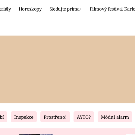
eriály
Horoskopy
Sledujte prima+
Filmový festival Karl
Celebrity
Recept
MÓDA A KRÁSA
HLAVNÍ JÍ
VZTAHY A SEX
SLADKÉ
PRIMA MAMINKA
ZDRAVÉ
bí
Inspekce
Prostřeno!
AYTO?
Módní alarm
Fresh
Living
RECEPTY
BYDLENÍ