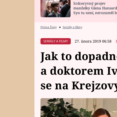
Srdceryvný projev
SNÁŘ
CELEBRITY
manželky Glena Hansard
Syn tu není, nerozuměl b
HOROSKOP NA
VAŘENÍ
tomu, vysvětlila
ROK 2023
Prima Ženy
■
Seriály a filmy
27. února 2019 06:58
SERIÁLY A FILMY
Jak to dopadn
a doktorem I
se na Krejzov