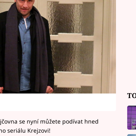
TO
ůjčovna se nyní můžete podívat hned
o seriálu Krejzovi!