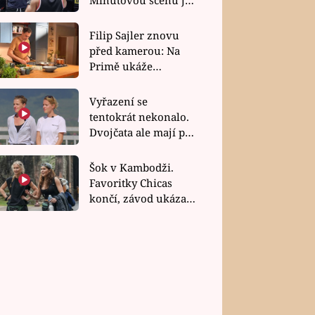
bez dubla
Filip Sajler znovu
před kamerou: Na
Primě ukáže
poctivou kuchyni i
rychlé recepty
Vyřazení se
tentokrát nekonalo.
Dvojčata ale mají po
uzavření třetí etapy
závodu nůž na krku
Šok v Kambodži.
Favoritky Chicas
končí, závod ukázal
svou nejtvrdší tvář