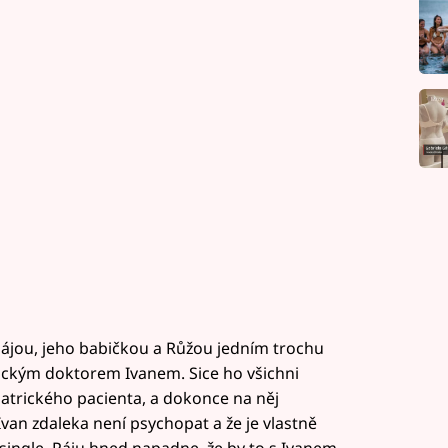
Pájou, jeho babičkou a Růžou jedním trochu
ckým doktorem Ivanem. Sice ho všichni
iatrického pacienta, a dokonce na něj
e Ivan zdaleka není psychopat a že je vlastně
 single, Páju hned napadne, že by to s Ivanem