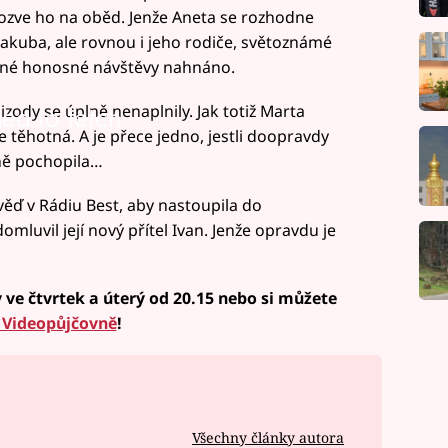
ozve ho na oběd. Jenže Aneta se rozhodne
akuba, ale rovnou i jeho rodiče, světoznámé
ekané honosné návštěvy nahnáno.
izody se úplně nenaplnily. Jak totiž Marta
led to fetch
e těhotná. A je přece jedno, jestli doopravdy
tně pochopila…
ď v Rádiu Best, aby nastoupila do
omluvil její nový přítel Ivan. Jenže opravdu je
y ve čtvrtek a úterý od 20.15 nebo si můžete
 Videopůjčovně
!
Všechny články autora