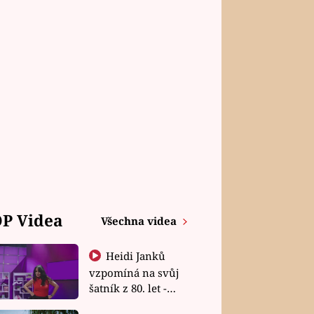
P Videa
Všechna videa
Heidi Janků
vzpomíná na svůj
šatník z 80. let -
Shopaholičky