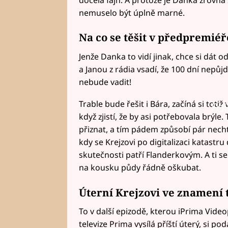
nemuselo být úplně marné.
Na co se těšit v předpremié
Jenže Danka to vidí jinak, chce si dát 
a Janou z rádia vsadí, že 100 dní nepůj
nebude vadit!
Trable bude řešit i Bára, začíná si toti
Fai
když zjistí, že by asi potřebovala brýl
přiznat, a tím pádem způsobí pár nech
kdy se Krejzovi po digitalizaci katastru
skutečnosti patří Flanderkovým. A ti 
na kousku půdy řádně oškubat.
Úterní Krejzovi ve znamení 
To v další epizodě, kterou iPrima Vide
televize Prima vysílá příští úterý, si p