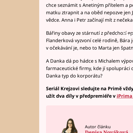
chce seznámit s Anetiným přítelem a p
matku ztrapnit a na oběd nepozve jen J
vědce. Anna i Petr začínají mít z neč
Bářiny obavy ze stárnutí z předchozí ep
Fai
Flanderková vyzvoní celé rodině, Bára j
v očekávání je, nebo to Marta jen špa
A Danka dá po hádce s Michalem výpově
farmaceutické firmy, kde jí spolupráci d
Danka typ do korporátu?
Seriál Krejzovi sledujte na Primě vžd
užít dva díly v předpremiéře v
iPrima
Autor článku
Denisa Nováková