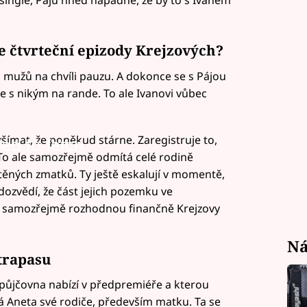
ře čtvrteční epizody Krejzových?
od mužů na chvíli pauzu. A dokonce se s Pájou
de s nikým na rande. To ale Ivanovi vůbec
ž všímat, že poněkud stárne. Zaregistruje to,
led to fetch
e. To ale samozřejmě odmítá celé rodině
těných zmatků. Ty ještě eskalují v momentě,
 dozvědí, že část jejich pozemku ve
se samozřejmě rozhodnou finančně Krejzovy
Ná
trapasu
opůjčovna nabízí v předpremiéře a kterou
odá Aneta své rodiče, především matku. Ta se