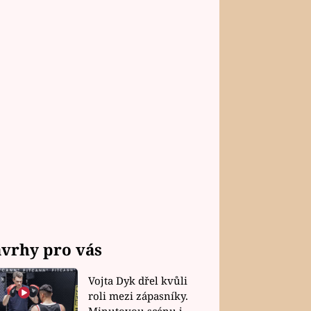
vrhy pro vás
Vojta Dyk dřel kvůli
roli mezi zápasníky.
Minutovou scénu jel