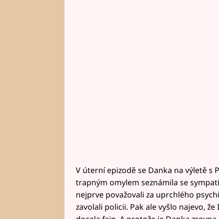
V úterní epizodě se Danka na výletě s 
trapným omylem seznámila se sympati
nejprve považovali za uprchlého psych
zavolali policii. Pak ale vyšlo najevo, ž
docela fajn. A protože je Danka zrovna