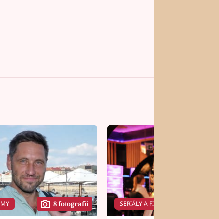
LMY
SERIÁLY A FILMY
8 fotografií
14 f