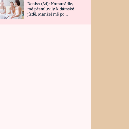
Denisa (34): Kamarádky
mě přemluvily k dámské
jízdě. Manžel mě po
návratu zaskočil