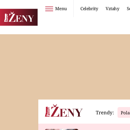
Menu
Celebrity
Vztahy
S
Seriály
Životní styl
ZOO
DIETY A HUBNUTÍ
PROSTŘENO!
CESTOVÁNÍ A
DOVOLENÁ
DUCH
ZDRAVÍ
Trendy:
Pola
Horoskopy
Video
ASTROČLÁNKY
SERIÁLY