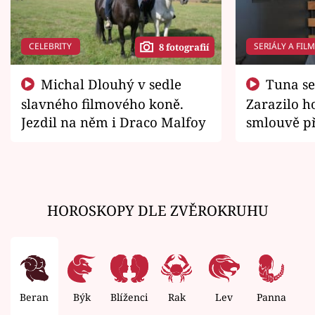
CELEBRITY
SERIÁLY A FIL
8 fotografií
Michal Dlouhý v sedle
Tuna se chtěl vrátit domů.
slavného filmového koně.
Zarazilo ho
Jezdil na něm i Draco Malfoy
smlouvě př
zemřít
HOROSKOPY DLE ZVĚROKRUHU
Beran
Býk
Blíženci
Rak
Lev
Panna
V