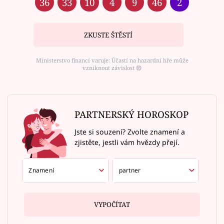
36
33
10
4
9
46
2
ZKUSTE ŠTĚSTÍ
Ministerstvo financí varuje: Účastí na hazardní hře může
vzniknout závislost ⑱
PARTNERSKÝ HOROSKOP
Jste si souzení? Zvolte znamení a
zjistěte, jestli vám hvězdy přejí.
VYPOČÍTAT