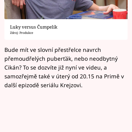
Horoskopy
Sledujte prima+
Luky versus Čumpelík
Filmový festival Karlovy Vary
Zdroj: Produkce
Pořady
Bude mít ve slovní přestřelce navrch
přemoudřelých puberťák, nebo neodbytný
Mámy sobě
Cikán? To se dozvíte již nyní ve videu, a
samozřejmě také v úterý od 20.15 na Primě v
Přihlášení
další epizodě seriálu Krejzovi.
Sledujte nás