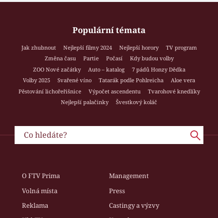
Populární témata
Jak zhubnout
Nejlepší filmy 2024
Nejlepší horory
TV program
Změna času
Partie
Počasí
Kdy budou volby
ZOO Nové začátky
Auto – katalog
7 pádů Honzy Dědka
Volby 2025
Svařené víno
Tatarák podle Pohlreicha
Aloe vera
Pěstování lichořeřišnice
Výpočet ascendentu
Tvarohové knedlíky
Nejlepší palačinky
Švestkový koláč
O FTV Prima
Management
Volná místa
Press
Reklama
Castingy a výzvy