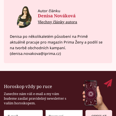
Autor článku
Denisa Nováková
Všechny články autora
Denisa po několikaletém působení na Primě
aktuálně pracuje pro magazín Prima Ženy a podílí se
na tvorbě obchodních kampaní.
(denisa.novakova@iprima.cz)
Horoskop vždy po ruce
Zanechte nám váš e-mail a my vám
budeme zasílat pravidelný newsletter s
vaším horoskopem.