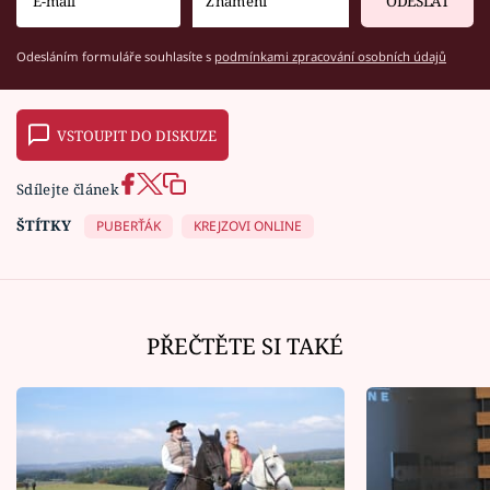
ODESLAT
Odesláním formuláře souhlasíte s
podmínkami zpracování osobních údajů
VSTOUPIT DO DISKUZE
Sdílejte článek
ŠTÍTKY
PUBERŤÁK
KREJZOVI ONLINE
PŘEČTĚTE SI TAKÉ