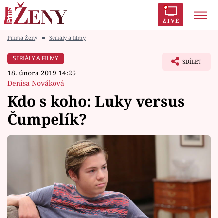
ŽIVĚ
Prima Ženy
■
Seriály a filmy
Trendy:
Polabí
Inspekce
Prostřeno!
AYTO?
SERIÁLY A FILMY
SDÍLET
Módní alarm
Zrádci
Proměny
18. února 2019 14:26
Denisa Nováková
Kdo s koho: Luky versus
Čumpelík?
Témata
Celebrity
Vztahy
Seriály