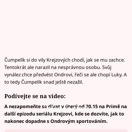
Čumpelík si do vily Krejzových chodí, jak se mu zachce.
Tentokrát ale narazil na nesprávnou osobu. Svůj
vynález chce předvést Ondrovi, řeči se ale chopí Luky. A
to tedy Čumpelík snad ještě nezažil.
Podívejte se na video:
A nezapomeňte se dívat v úterý od 20.15 na Primě na
Failed to fetch
další epizodu seriálu Krejzovi, kde se dozvíte, jak to
nakonec dopadne s Ondrovým sportováním.