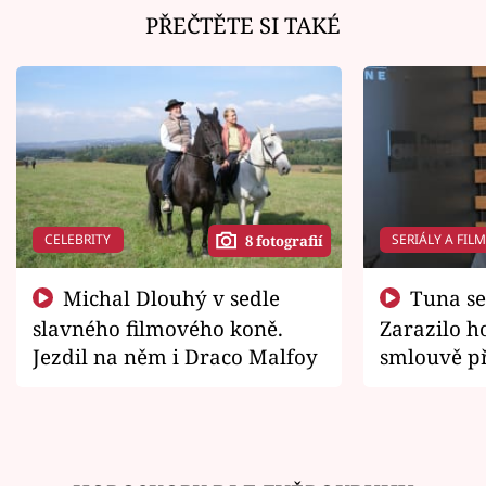
PŘEČTĚTE SI TAKÉ
CELEBRITY
SERIÁLY A FIL
8 fotografií
Michal Dlouhý v sedle
Tuna se chtěl vrátit domů.
slavného filmového koně.
Zarazilo ho
Jezdil na něm i Draco Malfoy
smlouvě př
zemřít