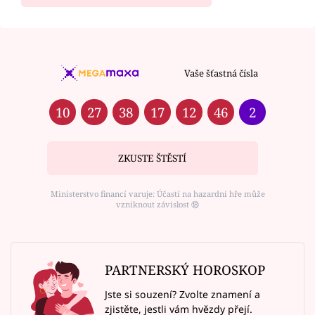
Vaše šťastná čísla
10
27
38
17
12
46
2
ZKUSTE ŠTĚSTÍ
Ministerstvo financí varuje: Účastí na hazardní hře může
vzniknout závislost ⑱
PARTNERSKÝ HOROSKOP
Jste si souzení? Zvolte znamení a
zjistěte, jestli vám hvězdy přejí.