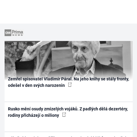
Zemřel spisovatel Vladimír Páral. Na jeho knihy se stály fronty,
odešel v den svých narozenin
Rusko mění osudy zmizelých vojáků. Z padlých dělá dezertéry,
rodiny přicházejí o miliony