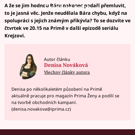
A že se jim hodnou Báru nakonec podaří přemluvit,
Failed to fetch
to je jasná věc. Jenže neudělala Bára chybu, když na
spolupráci s jejich známým přikývla? To se dozvíte ve
čtvrtek ve 20.15 na Primě v další epizodě seriálu
Krejzovi.
Autor článku
Denisa Nováková
Všechny články autora
Denisa po několikaletém působení na Primě
aktuálně pracuje pro magazín Prima Ženy a podílí se
na tvorbě obchodních kampaní.
(denisa.novakova@iprima.cz)