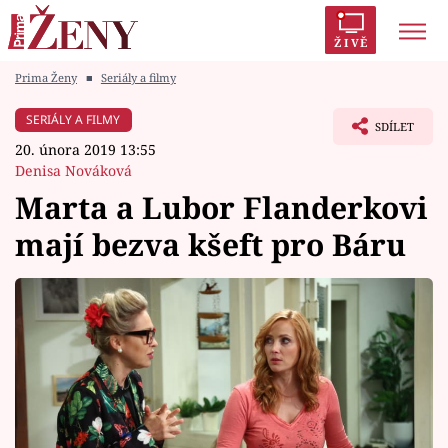
ŽIVĚ
Prima Ženy
■
Seriály a filmy
Trendy:
Polabí
Inspekce
Prostřeno!
AYTO?
SERIÁLY A FILMY
SDÍLET
Módní alarm
Zrádci
Proměny
20. února 2019 13:55
Denisa Nováková
Marta a Lubor Flanderkovi
mají bezva kšeft pro Báru
Témata
Celebrity
Vztahy
Seriály