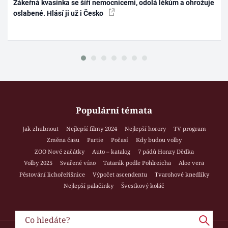
Zákeřná kvasinka se šíří nemocnicemi, odolá lékům a ohrožuje
oslabené. Hlásí ji už i Česko
Populární témata
Jak zhubnout
Nejlepší filmy 2024
Nejlepší horory
TV program
Změna času
Partie
Počasí
Kdy budou volby
ZOO Nové začátky
Auto – katalog
7 pádů Honzy Dědka
Volby 2025
Svařené víno
Tatarák podle Pohlreicha
Aloe vera
Pěstování lichořeřišnice
Výpočet ascendentu
Tvarohové knedlíky
Nejlepší palačinky
Švestkový koláč