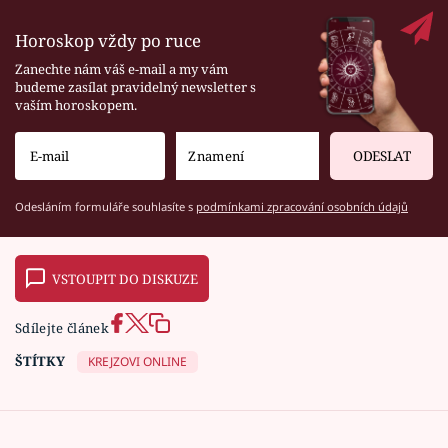
Horoskop vždy po ruce
Zanechte nám váš e-mail a my vám
budeme zasílat pravidelný newsletter s
vaším horoskopem.
ODESLAT
Odesláním formuláře souhlasíte s
podmínkami zpracování osobních údajů
VSTOUPIT DO DISKUZE
Sdílejte článek
ŠTÍTKY
KREJZOVI ONLINE