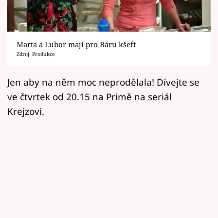
Horoskopy
Sledujte prima+
Marta a Lubor mají pro Báru kšeft
Filmový festival Karlovy Vary
Zdroj: Produkce
Pořady
Jen aby na něm moc neprodělala! Dívejte se
ve čtvrtek od 20.15 na Primě na seriál
Mámy sobě
Krejzovi.
Přihlášení
Sledujte nás