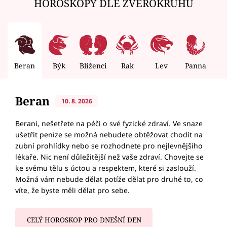
HOROSKOPY DLE ZVĚROKRUHU
Beran
Býk
Blíženci
Rak
Lev
Panna
V
Beran
10. 8. 2026
Berani, nešetřete na péči o své fyzické zdraví. Ve snaze
ušetřit peníze se možná nebudete obtěžovat chodit na
zubní prohlídky nebo se rozhodnete pro nejlevnějšího
lékaře. Nic není důležitější než vaše zdraví. Chovejte se
ke svému tělu s úctou a respektem, které si zaslouží.
Možná vám nebude dělat potíže dělat pro druhé to, co
víte, že byste měli dělat pro sebe.
CELÝ HOROSKOP PRO DNEŠNÍ DEN